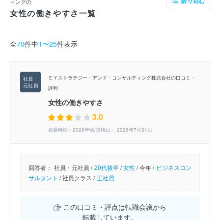
絞り込む
ィングの
女性の働きやすさ一覧
全
70
件中
1〜25
件表示
ＥＹストラテジー・アンド・コンサルティング株式会社の口コミ・
評判
女性の働きやすさ
3.0
在籍時期：2026年頃/投稿日： 2026年7月31日
回答者：
社員・元社員 /
20代後半
/
女性
/
今年 /
ビジネスコン
サルタント
/
社員クラス /
正社員
この口コミ・評点は転職会議から
転載しています。