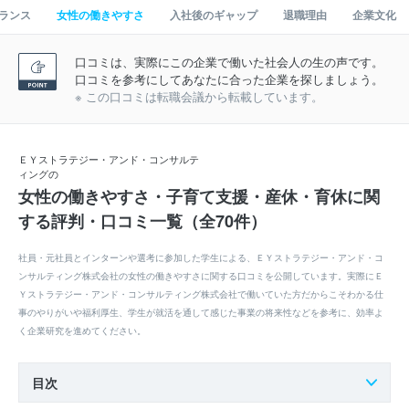
ランス
女性の働きやすさ
入社後のギャップ
退職理由
企業文化
口コミは、実際にこの企業で働いた社会人の生の声です。
口コミを参考にしてあなたに合った企業を探しましょう。
※ この口コミは転職会議から転載しています。
ＥＹストラテジー・アンド・コンサルテ
ィングの
女性の働きやすさ・子育て支援・産休・育休に関
する評判・口コミ一覧（全70件）
社員・元社員とインターンや選考に参加した学生による、ＥＹストラテジー・アンド・コ
ンサルティング株式会社の女性の働きやすさに関する口コミを公開しています。実際にＥ
Ｙストラテジー・アンド・コンサルティング株式会社で働いていた方だからこそわかる仕
事のやりがいや福利厚生、学生が就活を通して感じた事業の将来性などを参考に、効率よ
く企業研究を進めてください。
目次