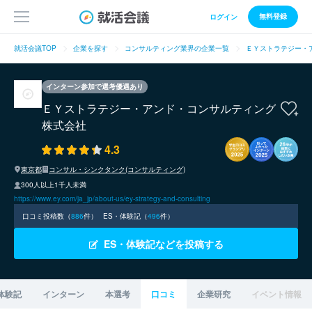
無料登録
ログイン
就活会議TOP
企業を探す
コンサルティング業界の企業一覧
ＥＹストラテジー・
インターン参加で選考優遇あり
ＥＹストラテジー・アンド・コンサルティング
株式会社
4.3
東京都
コンサル・シンクタンク(コンサルティング)
300人以上1千人未満
https://www.ey.com/ja_jp/about-us/ey-strategy-and-consulting
口コミ投稿数（
886
件）
ES・体験記（
496
件）
ES・体験記などを投稿する
体験記
インターン
本選考
口コミ
企業研究
イベント情報