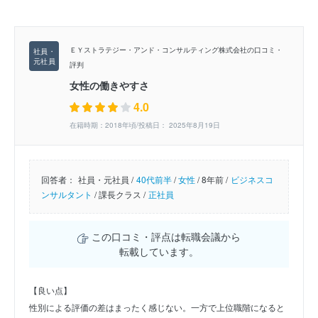
ＥＹストラテジー・アンド・コンサルティング株式会社の口コミ・
評判
女性の働きやすさ
4.0
在籍時期：2018年頃/投稿日： 2025年8月19日
回答者：
社員・元社員 /
40代前半
/
女性
/
8年前 /
ビジネスコ
ンサルタント
/
課長クラス /
正社員
この口コミ・評点は転職会議から
転載しています。
【良い点】
性別による評価の差はまったく感じない。一方で上位職階になると