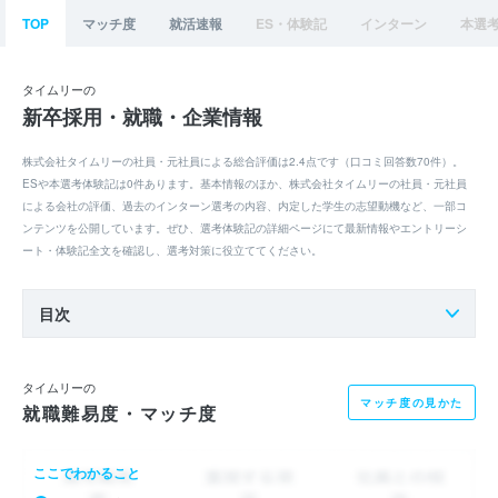
TOP
マッチ度
就活速報
ES・体験記
インターン
本選
タイムリーの
新卒採用・就職・企業情報
株式会社タイムリーの社員・元社員による総合評価は2.4点です（口コミ回答数70件）。
ESや本選考体験記は0件あります。基本情報のほか、株式会社タイムリーの社員・元社員
による会社の評価、過去のインターン選考の内容、内定した学生の志望動機など、一部コ
ンテンツを公開しています。ぜひ、選考体験記の詳細ページにて最新情報やエントリーシ
ート・体験記全文を確認し、選考対策に役立ててください。
目次
タイムリーの
マッチ度の見かた
就職難易度・マッチ度
ここでわかること