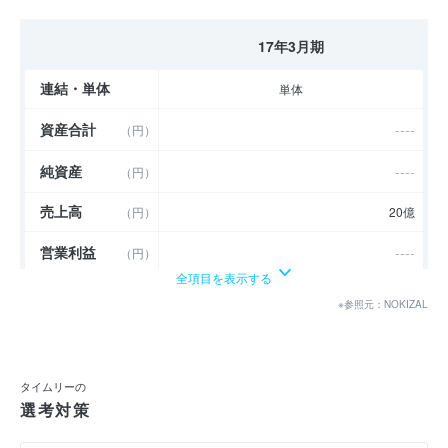
17年3月期
連結・単体
単体
資産合計
----
（円）
純資産
----
（円）
売上高
（円）
20億
営業利益
----
（円）
全項目を表示する
経常利益
----
（円）
※参照元：NOKIZAL
当期純利益
----
（円）
利益余剰金
----
（円）
タイムリーの
選考対策
売上伸び率
----
（％）