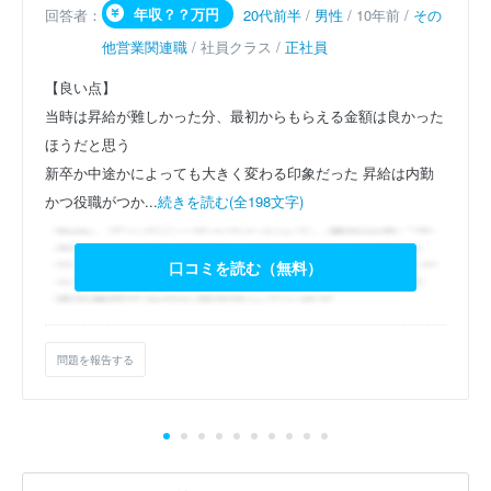
年収？？万円
回答者：
20代前半
/
男性
/ 10年前 /
その
他営業関連職
/ 社員クラス /
正社員
【良い点】
当時は昇給が難しかった分、最初からもらえる金額は良かった
ほうだと思う
新卒か中途かによっても大きく変わる印象だった
昇給は内勤
かつ役職がつか...
続きを読む(全198文字)
口コミを読む（無料）
問題を報告する