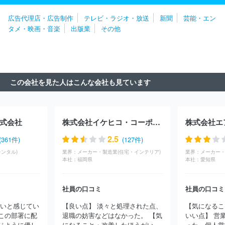
社さんぽう
ソフトコミュニケーションズ株式会社
フィクスコミ
広告代理店・広告制作
テレビ・ラジオ・放送
新聞
芸能・エン
ュニケーションズ株式会社
有限会社Ｊａ．Ｚｏｏｏ
株式会社ア
タメ・映画・音楽
出版業
その他
ト
株式会社メトロアドエージェンシー
株式会社ＴＲＥＥ Ｄｉ
ｇｉｔａｌ Ｓｔｕｄｉｏ
株式会社アクアスター
株式会社ラン
ドマック
株式会社大光通信社
株式会社ロイズ
株式会社プレシ
ャスパートナーズ
株式会社ｍｅｄｉｂａ
株式会社旭広告社
株
式会社第一弘報社
株式会社太陽企画
株式会社伝創社
株式会社
この会社を見た人はこんな会社も見ています
共同企画
株式会社京急アドエンタープライズ
デジタル・アドバ
タイジング・コンソーシアム株式会社
株式会社フロム・エージャパ
ン
株式会社ライセンスアカデミー
株式会社フィール・アド
Ｃ
ＯＣＯＬＯＮＥ株式会社
株式会社サン・アド
株式会社パズル
式会社
株式会社イケヒコ・コーポレーション
株式会社エ
株式会社読売広告社
株式会社ティラノ
株式会社ベクトル
株
式会社ＲＳＨＤ
総合地所株式会社
株式会社メディックス
株式
2.5
(361件)
(127件)
会社アドウェイズ
株式会社ＪＲ東海エージェンシー
株式会社エ
ンタル)
業界：
メーカー・製造業(住宅・インテリア)
業界：
メーカー・
クスクリエ
株式会社アーバン企画
株式会社４７ＣＬＵＢ
株式
本社：
福岡県
本社：
愛知県
会社読売ＩＳ
株式会社プライムサーヴ
太陽企画株式会社
株式
会社Ｄ２Ｃ
株式会社電通東日本
コモンズ株式会社
株式会社ク
社員の口コミ
社員の口コミ
リエイト
株式会社サニーサイドアップグループ
株式会社八広社
株式会社日宣
エン株式会社
株式会社電通ライブ
株式会社デ
しいと感じてい
【良い点】 淡々と処理された点、
【気になるこ
ィー・エル・イー
株式会社トライステージ
株式会社アイデム
この部署に配
退職の妨害などはなかった。 【気
いい点】 営
株式会社アイレップ
ゲンダイエージェンシー株式会社
トヨタ・
じように優し
になること・改善したほうがい
った。個人営