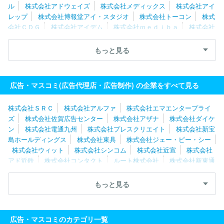
ル
株式会社アドウェイズ
株式会社メディックス
株式会社アイ
レップ
株式会社博報堂アイ・スタジオ
株式会社トーコン
株式
会社ＣＤＧ
株式会社アイデム
株式会社ｍｅｄｉｂａ
株式会社
新東通信
株式会社読売広告社
株式会社エクスクリエ
株式会社
電通九州
株式会社サニーサイドアップグループ
株式会社アルフ
もっと見る
ァ
ソフトコミュニケーションズ株式会社
株式会社ビーワークス
トヨタ・コニック・プロ株式会社
株式会社メトロアドエージェン
シー
ゲンダイエージェンシー株式会社
株式会社ファブリカホー
広告・マスコミ(広告代理店・広告制作) の企業をすべて見る
ルディングス
株式会社さんぽう
株式会社イー・スピリット
株
式会社中広
株式会社ＳＲＣ
株式会社アルファ
株式会社エマエンタープライ
ズ
株式会社佐賀広告センター
株式会社アザナ
株式会社ダイケ
ン
株式会社電通九州
株式会社プレスクリエイト
株式会社新宝
島ホールディングス
株式会社東具
株式会社ジェー・ピー・シー
株式会社ウィット
株式会社シンコム
株式会社近宣
株式会社
アド近鉄
株式会社コンタクト
ルート株式会社
株式会社新東通
信
株式会社讀宣
株式会社アドキットインフォケーション
株式
会社ファブリカホールディングス
株式会社進研アド
株式会社人
もっと見る
財企画
株式会社大新社
株式会社ＣＤＧ
株式会社三晃社
株
式会社ノーザンライツ
株式会社日宣メディックス
株式会社ビジ
ュアル
株式会社ル・プロジェ
マルキンアド株式会社
株式会社
広告・マスコミのカテゴリ一覧
リクルート北関東マーケティング
株式会社ビーワークス
株式会