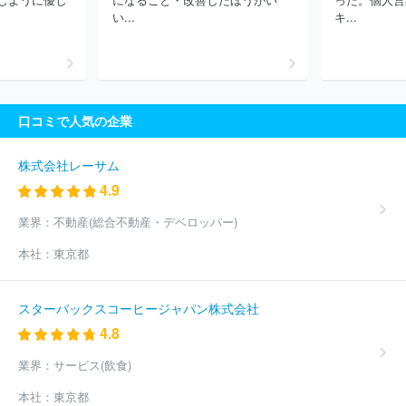
コニック・プロ株式会社
株式会社日本ＳＰセンター
ブランディ
い...
キ...
ングテクノロジー株式会社
株式会社博報堂アイ・スタジオ
株式
会社博報堂プロダクツ
株式会社サイバー・コミュニケーションズ
株式会社イー・スピリット
株式会社トーコン
株式会社クイック
福岡
株式会社ホープ
株式会社アド・ダイセン
株式会社中広
株式会社ｅｖｏｌｉａ
ほか(3821件)
口コミで人気の企業
株式会社レーサム
4.9
業界：
不動産(総合不動産・デベロッパー)
本社：
東京都
スターバックスコーヒージャパン株式会社
4.8
業界：
サービス(飲食)
本社：
東京都