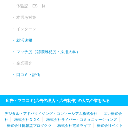
営業利益率
----
（％）
体験記・ES一覧
経常利益率
----
（％）
本選考対策
インターン
就活速報
マッチ度（就職難易度・採用大学）
企業研究
口コミ・評価
広告・マスコミ(広告代理店・広告制作) の人気企業をみる
デジタル・アドバタイジング・コンソーシアム株式会社
エン株式会
社
株式会社Ｄ２Ｃ
株式会社サイバー・コミュニケーションズ
株式会社博報堂プロダクツ
株式会社電通ライブ
株式会社ベクト