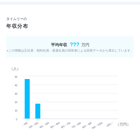
タイムリーの
年収分布
???
平均年収
万円
※この情報は正社員・契約社員・派遣社員の回答者による回答データから算出しています。
（人）
50
40
30
20
10
0
~ 300
701 ~ 800
301 ~ 400
801 ~ 900
401 ~ 500
901 ~ 1000
501 ~ 600
601 ~ 700
1001 ~
（万円）