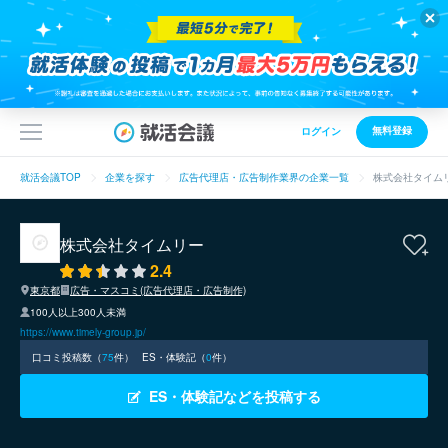
無料登録
ログイン
就活会議TOP
企業を探す
広告代理店・広告制作業界の企業一覧
株式会社タイム
株式会社タイムリー
2.4
東京都
広告・マスコミ(広告代理店・広告制作)
100人以上300人未満
https://www.timely-group.jp/
口コミ投稿数（
75
件）
ES・体験記（
0
件）
ES・体験記などを投稿する