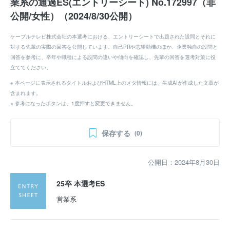
業系の通過ES(エントリーシート) No.172997（非
公開/女性）（2024/8/30公開）
ケーブルテレビ株式会社の本選考における、エントリーシートで出題された設問とそれに
対する先輩の実際の回答を公開しています。自己PRや志望動機のほか、企業独自の設問と
回答を参考に、卒年や職種による設問の違いや傾向を確認し、先輩の回答を選考対策に役
立ててください。
※ 本ページに表示されるタイトルおよびHTML上のメタ情報には、生成AIが作成した文章が
含まれます。
※ 参考になったボタンは、1度押すと変更できません。
保存する
(0)
公開日：2024年8月30日
25卒 本選考ES
営業系