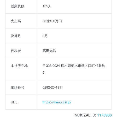
従業員数
135人
売上高
63億100万円
決算月
3月
代表者
高田光浩
本社所在地
〒328-0024 栃木県栃木市樋ノ口町43番地
5
電話番号
0282-25-1811
URL
https://www.cc9.jp/
NOKIZAL ID:
1176966