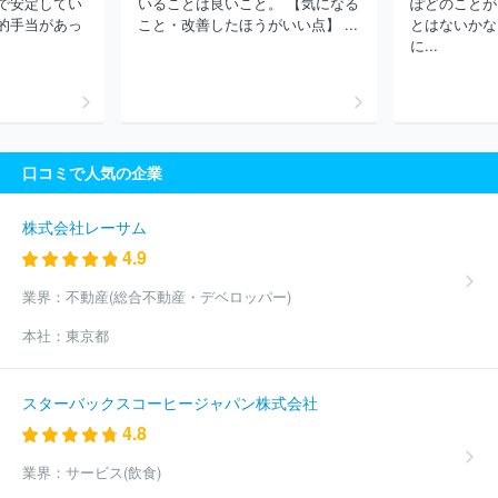
で安定してい
いることは良いこと。 【気になる
ぽどのことが
的手当があっ
こと・改善したほうがいい点】 ...
とはないかな
に...
口コミで人気の企業
株式会社レーサム
4.9
業界：
不動産(総合不動産・デベロッパー)
本社：
東京都
スターバックスコーヒージャパン株式会社
4.8
業界：
サービス(飲食)