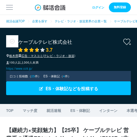
無料登録
ログイン
就活会議TOP
企業を探す
テレビ・ラジオ・放送業界の企業一覧
ケーブルテレビ
ケーブルテレビ株式会社
3.7
栃木県
広告・マスコミ(テレビ・ラジオ・放送)
100人以上300人未満
https://www.cc9.jp/
口コミ投稿数（
25
件）
ES・体験記（
4
件）
ES・体験記などを投稿する
TOP
マッチ度
就活速報
ES・体験記
インターン
本選
【継続力×笑顔魅力】【25卒】 ケーブルテレビ 営