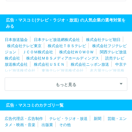
広告・マスコミ(テレビ・ラジオ・放送) の人気企業の選考対策を
みる
日本放送協会
日本テレビ放送網株式会社
株式会社テレビ朝日
株式会社テレビ東京
株式会社ＴＢＳテレビ
株式会社フジテレビ
ジョン
ＪＣＯＭ株式会社
株式会社ＷＯＷＯＷ
関西テレビ放送
株式会社
株式会社ＭＢＳメディアホールディングス
読売テレビ
放送株式会社
株式会社ＵＳＥＮ
株式会社ニッポン放送
中京テ
レビ放送株式会社
東海テレビ放送株式会社
名古屋テレビ放送株
式会社
株式会社ＴＢＳスパークル
スカパーＪＳＡＴ株式会社
テレビ大阪株式会社
株式会社ＴＢＳラジオ
株式会社テレビ西日
もっと見る
本
株式会社文化放送
株式会社ＣＢＣテレビ
株式会社福岡放
送
東京メトロポリタンテレビジョン株式会社
スカパーＪＳＡＴ
株式会社
株式会社ＭＢＳ企画
テレビ愛知株式会社
イッツ・コ
広告・マスコミのカテゴリ一覧
ミュニケーションズ株式会社
札幌テレビ放送株式会社
株式会社
エフエム東京
株式会社毎日放送
株式会社ＦＭ８０２
株式会社
広告代理店・広告制作
テレビ・ラジオ・放送
新聞
芸能・エン
サンテレビジョン
株式会社東日本放送
株式会社静岡朝日テレビ
タメ・映画・音楽
出版業
その他
株式会社ＢＳ日テレ
株式会社宮城テレビ放送
株式会社ＢＳ－Ｔ