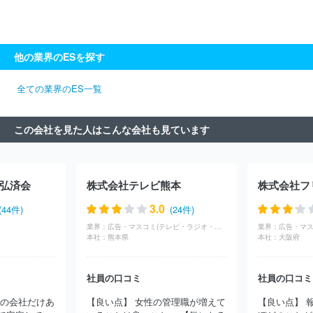
ＢＳ
株式会社テレビ静岡
株式会社中国放送
株式会社テレビ埼
玉
東北放送株式会社
千葉テレビ放送株式会社
株式会社ビーエ
スフジ
北海道文化放送株式会社
株式会社テレビ神奈川
株式会
社静岡第一テレビ
静岡放送株式会社
株式会社テレビ新広島
他の業界のESを探す
全ての業界のES一覧
この会社を見た人はこんな会社も見ています
弘済会
株式会社テレビ熊本
3.0
(44件)
(24件)
業界：
広告・マスコミ(テレビ・ラジオ・放送)
業界：
本社：
熊本県
本社：
大阪府
社員の口コミ
社員の口コミ
系の会社だけあ
【良い点】 女性の管理職が増えて
【良い点】 