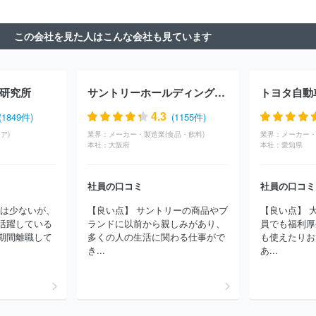
ャパン・インコーポレイテッド
株式会社Ｌｅｇａｓｅｅｄ
株式
会社ビジネスコンサルタント
株式会社武蔵野
株式会社ＣＳ－Ｃ
この会社を見た人はこんな会社も見ています
株式会社ローランド・ベルガー
株式会社ロックフィールド
株式
会社Ｉ２Ｃ
株式会社ダイレクトマーケティンググループ
株式会
社ＩＧＰＩグループ
株式会社アドプランナーホールディングス
Ａ．Ｔ．カーニー株式会社
株式会社ドリームインキュベータ
山
研究所
サントリーホールディングス株式会社
トヨタ自動
田コンサルティンググループ株式会社
ＳＢＣメディカルグループ株
式会社
株式会社スタイル・エッジ
株式会社リオ・ホールディン
4.3
(1849件)
(1155件)
グス
株式会社ライズ・コンサルティング・グループ
株式会社フ
ア)
業界：
メーカー・製造業(食品・飲料)
業界：
メーカー・
リースタイルエンターテイメント
株式会社カトープレジャーグルー
本社：
大阪府
本社：
愛知県
プ
株式会社久原本家グループ本社
社員の口コミ
社員の口コミ
には少ないが、
【良い点】 サントリーの商品やブ
【良い点】 
活躍している
ランドに以前から親しみがあり、
員でも福利厚
期間離職して
多くの人の生活に関わる仕事がで
も使えたりお
き...
あ...