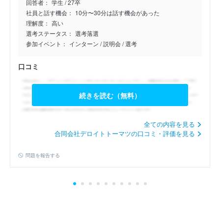
回答者：
学生 / 27卒
公開日：2026年7月13日
社員と話す機会：
10分〜30分は話す機会があった
理解度：
高い
27卒/内定/アクセンチュア…
選考ステータス：
選考落選
4.0
参加イベント：
インターン
/ 説明会
/ 選考
公開日：2026年7月13日
口コミ
27卒/選考落選/アクセンチ…
5.0
続きを読む（無料）
公開日：2026年7月13日
27卒/内定/アクセンチュア…
全ての内容を見る
4.0
合同会社デロイトトーマツの口コミ・評価を見る
公開日：2026年7月10日
問題を報告する