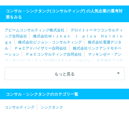
コンサル・シンクタンク(コンサルティング) の人気企業の選考対
策をみる
アビームコンサルティング株式会社
デロイトトーマツコンサルティ
ング合同会社
株式会社Ｍｉｚｋａｎ Ｊ ｐｌｕｓ Ｈｏｌｄｉｎ
ｇｓ
株式会社ビジョン・コンサルティング
株式会社電通デジタ
ル
ＰｗＣアドバイザリー合同会社
株式会社リンクアンドモチベ
ーション
ＰｗＣコンサルティング合同会社
マッキンゼー・アン
ド・カンパニー・インコーポレイテッド・ジャパン
ＫＰＭＧコンサ
ルティング株式会社
株式会社船井総合研究所
ＥＹストラテジ
ー・アンド・コンサルティング株式会社
ボストン・コンサルティン
もっと見る
グ・グループ合同会社
株式会社日本総研
ＭＥＴＡＴＥＡＭ株式
会社
株式会社リクルートマネジメントソリューションズ
合同会
社デロイトトーマツ
株式会社マネジメントソリューションズ
Ｗ
コンサル・シンクタンクのカテゴリ一覧
ＤＢエウレカ株式会社
株式会社リブ・コンサルティング
株式会
社日立コンサルティング
株式会社ノースサンド
ＩＮＴＬＯＯＰ
コンサルティング
シンクタンク
株式会社
レクストホールディングス株式会社
みずほ総合研究所
株式会社
ＮＯＶＡホールディングス株式会社
フォーティエンス
コンサルティング株式会社
ＡＬＬ ＤＩＦＦＥＲＥＮＴ株式会社
株式会社ネクサスエージェント
ベイン・アンド・カンパニー・ジ