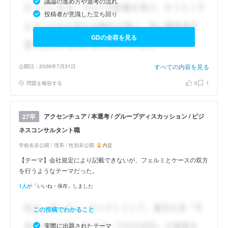
議論の進め方や選考の流れ
投稿者が意識した立ち回り
GDの全容を見る
すべての内容を見る
公開日：2026年7月31日
問題を報告する
0
1
アクセンチュア / 本選考 / グループディスカッション / ビジ
27卒
ネスコンサルタント職
学校名非公開 / 理系 / 性別非公開
内定
【テーマ】会社規定により記載できないが、フェルミとケースの双方
を行うようなテーマだった。
1人
が「いいね・保存」しました
この投稿でわかること
実際に出題されたテーマ