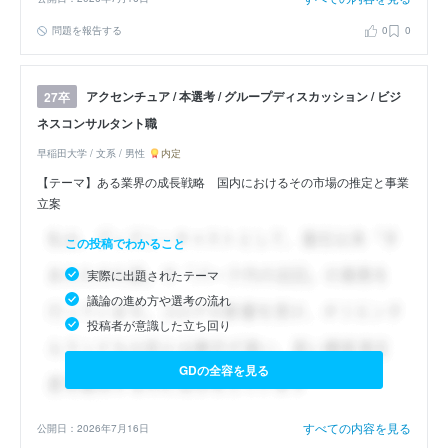
問題を報告する
0
0
アクセンチュア / 本選考 / グループディスカッション / ビジ
27卒
ネスコンサルタント職
早稲田大学 / 文系 / 男性
内定
【テーマ】ある業界の成長戦略 国内におけるその市場の推定と事業
立案
この投稿でわかること
実際に出題されたテーマ
議論の進め方や選考の流れ
投稿者が意識した立ち回り
GDの全容を見る
すべての内容を見る
公開日：2026年7月16日