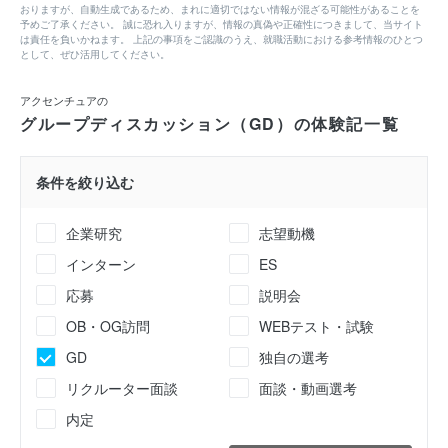
おりますが、自動生成であるため、まれに適切ではない情報が混ざる可能性があることを
予めご了承ください。 誠に恐れ入りますが、情報の真偽や正確性につきまして、当サイト
は責任を負いかねます。 上記の事項をご認識のうえ、就職活動における参考情報のひとつ
として、ぜひ活用してください。
アクセンチュアの
グループディスカッション（GD）の体験記一覧
条件を絞り込む
企業研究
志望動機
インターン
ES
応募
説明会
OB・OG訪問
WEBテスト・試験
GD
独自の選考
リクルーター面談
面談・動画選考
内定