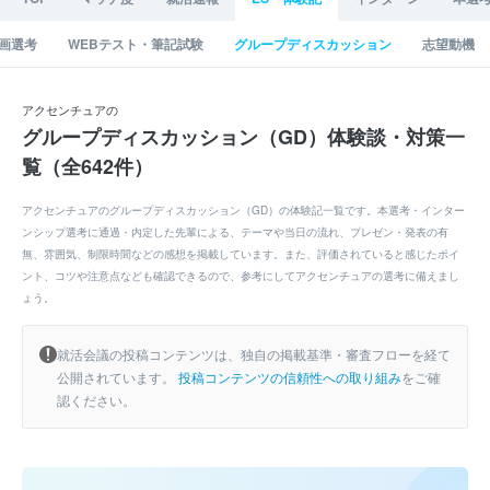
画選考
WEBテスト・筆記試験
グループディスカッション
志望動機
アクセンチュアの
グループディスカッション（GD）体験談・対策一
覧（全642件）
アクセンチュアのグループディスカッション（GD）の体験記一覧です。本選考・インター
ンシップ選考に通過・内定した先輩による、テーマや当日の流れ、プレゼン・発表の有
無、雰囲気、制限時間などの感想を掲載しています。また、評価されていると感じたポイ
ント、コツや注意点なども確認できるので、参考にしてアクセンチュアの選考に備えまし
ょう。
就活会議の投稿コンテンツは、独自の掲載基準・審査フローを経て
公開されています。
投稿コンテンツの信頼性への取り組み
をご確
認ください。