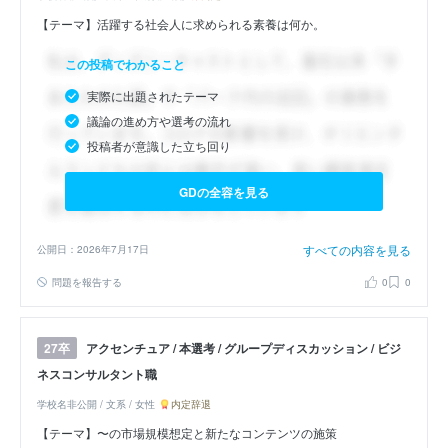
【テーマ】活躍する社会人に求められる素養は何か。
この投稿でわかること
実際に出題されたテーマ
議論の進め方や選考の流れ
投稿者が意識した立ち回り
GDの全容を見る
すべての内容を見る
公開日：2026年7月17日
問題を報告する
0
0
アクセンチュア / 本選考 / グループディスカッション / ビジ
27卒
ネスコンサルタント職
学校名非公開 / 文系 / 女性
内定辞退
【テーマ】〜の市場規模想定と新たなコンテンツの施策