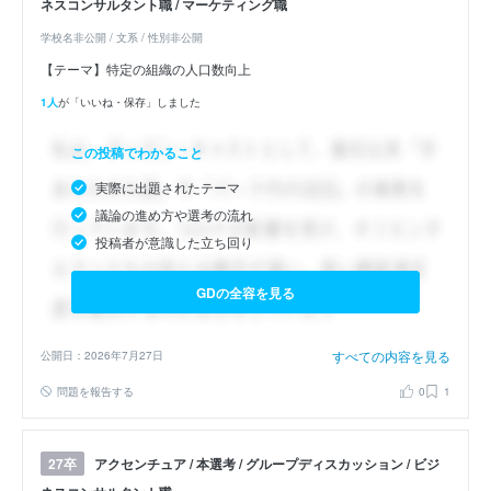
ネスコンサルタント職 / マーケティング職
学校名非公開 / 文系 / 性別非公開
【テーマ】特定の組織の人口数向上
1人
が「いいね・保存」しました
この投稿でわかること
実際に出題されたテーマ
議論の進め方や選考の流れ
投稿者が意識した立ち回り
GDの全容を見る
すべての内容を見る
公開日：2026年7月27日
問題を報告する
0
1
アクセンチュア / 本選考 / グループディスカッション / ビジ
27卒