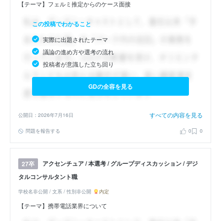
【テーマ】フェルミ推定からのケース面接
この投稿でわかること
実際に出題されたテーマ
議論の進め方や選考の流れ
投稿者が意識した立ち回り
GDの全容を見る
すべての内容を見る
公開日：2026年7月16日
問題を報告する
0
0
アクセンチュア / 本選考 / グループディスカッション / デジ
27卒
タルコンサルタント職
学校名非公開 / 文系 / 性別非公開
内定
【テーマ】携帯電話業界について