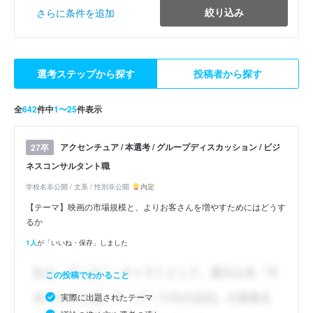
絞り込み
さらに条件を追加
選考ステップから探す
投稿者から探す
全
642
件中
1〜25
件表示
アクセンチュア / 本選考 / グループディスカッション / ビジ
27卒
ネスコンサルタント職
学校名非公開 / 文系 / 性別非公開
内定
【テーマ】映画の市場規模と、よりお客さんを増やすためにはどうす
るか
1人
が「いいね・保存」しました
この投稿でわかること
実際に出題されたテーマ