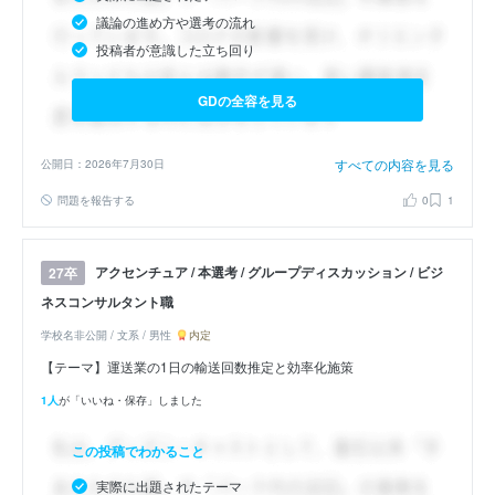
議論の進め方や選考の流れ
投稿者が意識した立ち回り
GDの全容を見る
すべての内容を見る
公開日：2026年7月30日
問題を報告する
0
1
アクセンチュア / 本選考 / グループディスカッション / ビジ
27卒
ネスコンサルタント職
学校名非公開 / 文系 / 男性
内定
【テーマ】運送業の1日の輸送回数推定と効率化施策
1人
が「いいね・保存」しました
この投稿でわかること
実際に出題されたテーマ