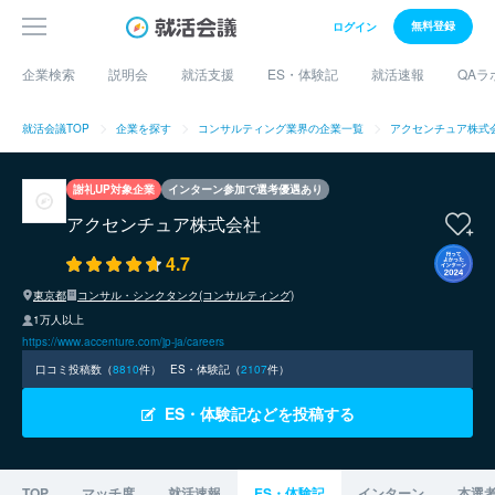
無料登録
ログイン
企業検索
説明会
就活支援
ES・体験記
就活速報
QAラ
就活会議TOP
企業を探す
コンサルティング業界の企業一覧
アクセンチュア株式
謝礼UP対象企業
インターン参加で選考優遇あり
アクセンチュア株式会社
4.7
東京都
コンサル・シンクタンク(コンサルティング)
1万人以上
https://www.accenture.com/jp-ja/careers
口コミ投稿数（
8810
件）
ES・体験記（
2107
件）
ES・体験記などを投稿する
TOP
マッチ度
就活速報
ES・体験記
インターン
本選