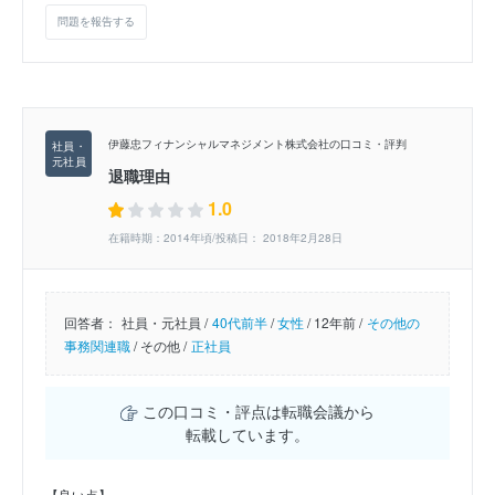
問題を報告する
伊藤忠フィナンシャルマネジメント株式会社の口コミ・評判
退職理由
1.0
在籍時期：2014年頃/投稿日： 2018年2月28日
回答者：
社員・元社員 /
40代前半
/
女性
/
12年前 /
その他の
事務関連職
/
その他 /
正社員
この口コミ・評点は転職会議から
転載しています。
【良い点】