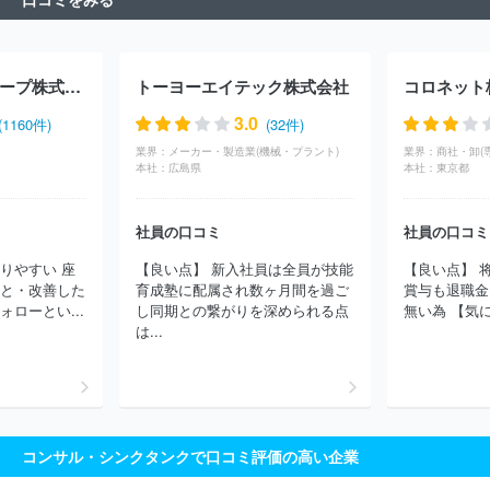
ほけんの窓口グループ株式会社
トーヨーエイテック株式会社
コロネット
3.0
(1160件)
(32件)
業界：
メーカー・製造業(機械・プラント)
業界：
本社：
広島県
本社：
東京都
社員の口コミ
社員の口コミ
りやすい 座
【良い点】 新入社員は全員が技能
【良い点】 
こと・改善した
育成塾に配属され数ヶ月間を過ご
賞与も退職金
ローとい...
し同期との繋がりを深められる点
無い為 【気に
は...
コンサル・シンクタンクで口コミ評価の高い企業