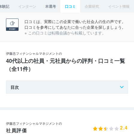
体験記
インターン
本選考
口コミ
企業研究
イベント情報
口コミは、実際にこの企業で働いた社会人の生の声です。
口コミを参考にしてあなたに合った企業を探しましょう。
※ この口コミは転職会議から転載しています。
伊藤忠フィナンシャルマネジメントの
40代以上の社員・元社員からの評判・口コミ一覧
（全11件）
目次
伊藤忠フィナンシャルマネジメントの
2.4
社員評価