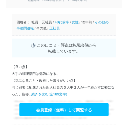
在籍時期：2014年頃/投稿日： 2018年2月28日
回答者：
社員・元社員 /
40代前半
/
女性
/
12年前 /
その他の
事務関連職
/
その他 /
正社員
この口コミ・評点は転職会議から
転載しています。
【良い点】
大手の経理部門は勉強になる。
【気になること・改善したほうがいい点】
同じ部署に配属された新入社員の３人中２人が一年経たずに鬱にな
った。指導...
続きを読む(全189文字)
会員登録（無料）して閲覧する