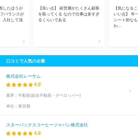
善したほうが
【良い点】 経営層がたくさん顧客
【気になるこ
イフバランスが
を取ってくる なので仕事は多すぎ
いい点】 年
。入社して浅
るくらいである
シート的なも
わ...
口コミで人気の企業
株式会社レーサム
4.9
業界：
不動産(総合不動産・デベロッパー)
本社：
東京都
スターバックスコーヒージャパン株式会社
4.8