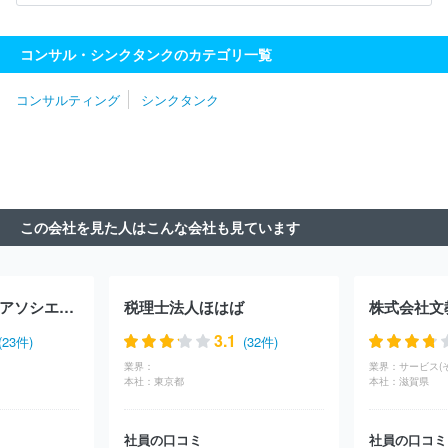
ソリマチ技研
株式会社船井総合研究所
一般社団法人日本能率協
会
株式会社シップ
ＭＥＴＡＴＥＡＭ株式会社
株式会社ブラヴ
コンサル・シンクタンクのカテゴリ一覧
ィッシモ
株式会社船井総研サプライチェーンコンサルティング
株式会社Ｌｅｇａｓｅｅｄ
東急ファイナンスアンドアカウンティ
コンサルティング
シンクタンク
ング株式会社
ｊ．ｕｎｉｏｎ株式会社
ＩＰＧデクストラ・ジャ
パン株式会社
この会社を見た人はこんな会社も見ています
日本ハムビジネスアソシエ株式会社
税理士法人ほはば
株式会社文
3.1
(23件)
(32件)
業界：
業界：
サービス(
本社：
東京都
本社：
滋賀県
社員の口コミ
社員の口コミ