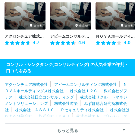
東京都
東京都
東京都
アクセンチュア株式会社
アビームコンサルティング株式会社
ＮＯＶＡホールディングス株式会社
4.7
4.6
4.0
コンサル・シンクタンク(コンサルティング) の人気企業の評判・
口コミをみる
アクセンチュア株式会社
アビームコンサルティング株式会社
Ｎ
ＯＶＡホールディングス株式会社
株式会社Ｉ２Ｃ
株式会社ソフ
テス
株式会社日立コンサルティング
株式会社リクルートマネジ
メントソリューションズ
株式会社遊楽
みずほ総合研究所株式会
社
株式会社ＬＡＳＳＩＣ
Ｒセキュリティ株式会社
株式会社は
なまる分割会社
株式会社ＩＤＡＪ
株式会社カトープレジャーグ
ループ
ＲＥＸＴ Ｈｏｌｄｉｎｇｓ株式会社
株式会社日本能率
協会コンサルティング
フロンティア・マネジメント株式会社
山
もっと見る
田コンサルティンググループ株式会社
株式会社武蔵野
株式会社