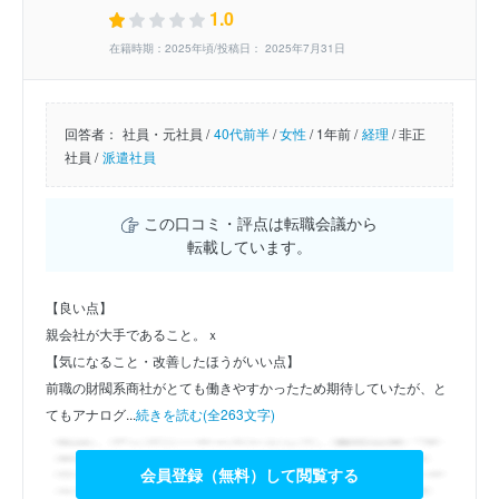
1.0
在籍時期：2025年頃/投稿日： 2025年7月31日
回答者：
社員・元社員 /
40代前半
/
女性
/
1年前 /
経理
/
非正
社員 /
派遣社員
この口コミ・評点は転職会議から
転載しています。
【良い点】
親会社が大手であること。ｘ
【気になること・改善したほうがいい点】
前職の財閥系商社がとても働きやすかったため期待していたが、と
てもアナログ...
続きを読む(全263文字)
会員登録（無料）して閲覧する