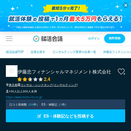
無料登録
ログイン
就活会議TOP
企業を探す
コンサルティング業界の企業一覧
伊藤忠フィナンシャ
伊藤忠フィナンシャルマネジメント株式会社
2.4
東京都
コンサル・シンクタンク(コンサルティング)
100人以上300人未満
https://www.itochu-fm.co.jp/
口コミ投稿数（
58
件）
ES・体験記（
3
件）
ES・体験記などを投稿する