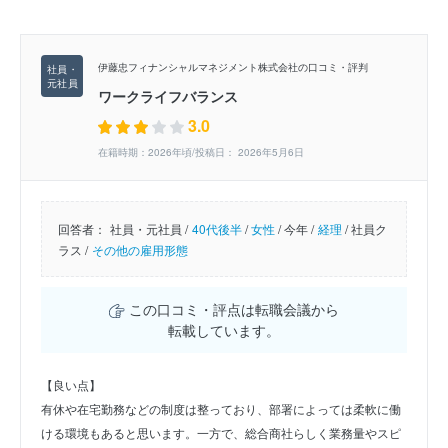
伊藤忠フィナンシャルマネジメント株式会社の口コミ・評判
ワークライフバランス
3.0
在籍時期：2026年頃/投稿日： 2026年5月6日
回答者：
社員・元社員 /
40代後半
/
女性
/
今年 /
経理
/
社員ク
ラス /
その他の雇用形態
この口コミ・評点は転職会議から
転載しています。
【良い点】
有休や在宅勤務などの制度は整っており、部署によっては柔軟に働
ける環境もあると思います。一方で、総合商社らしく業務量やスピ