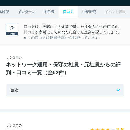
体験記
インターン
本選考
口コミ
企業研究
イベント情報
口コミは、実際にこの企業で働いた社会人の生の声です。
口コミを参考にしてあなたに合った企業を探しましょう。
※ この口コミは転職会議から転載しています。
ＪＣＯＭの
ネットワーク運用・保守の社員・元社員からの評
判・口コミ一覧（全52件）
目次
ＪＣＯＭの
3.8