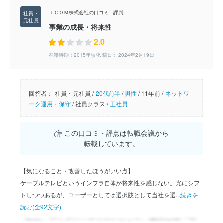
ＪＣＯＭ株式会社の口コミ・評判
事業の成長・将来性
2.0
在籍時期：2015年頃/投稿日： 2024年2月19日
回答者：
社員・元社員 /
20代前半
/
男性
/
11年前 /
ネットワ
ーク運用・保守
/
社員クラス /
正社員
この口コミ・評点は転職会議から
転載しています。
【気になること・改善したほうがいい点】
ケーブルテレビというインフラ自体が将来性を感じない。光にシフ
トしつつあるが、ユーザーとしては選択肢として当社を選...
続きを
読む(全92文字)