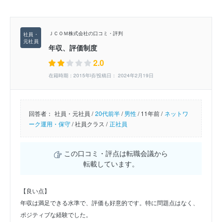
ＪＣＯＭ株式会社の口コミ・評判
年収、評価制度
2.0
在籍時期：2015年頃/投稿日： 2024年2月19日
回答者：
社員・元社員 /
20代前半
/
男性
/
11年前 /
ネットワ
ーク運用・保守
/
社員クラス /
正社員
この口コミ・評点は転職会議から
転載しています。
【良い点】
年収は満足できる水準で、評価も好意的です。特に問題点はなく、
ポジティブな経験でした。