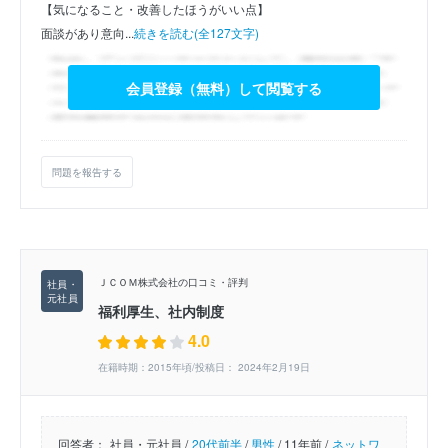
【気になること・改善したほうがいい点】
面談があり意向...
続きを読む(全127文字)
会員登録（無料）して閲覧する
問題を報告する
ＪＣＯＭ株式会社の口コミ・評判
福利厚生、社内制度
4.0
在籍時期：2015年頃/投稿日： 2024年2月19日
回答者：
社員・元社員 /
20代前半
/
男性
/
11年前 /
ネットワ