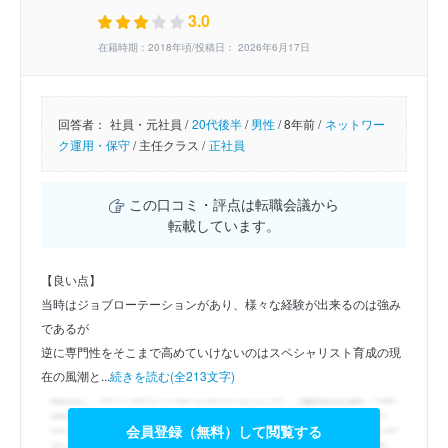
3.0
在籍時期：2018年頃/投稿日： 2026年6月17日
回答者：
社員・元社員 /
20代後半
/
男性
/
8年前 /
ネットワー
ク運用・保守
/
主任クラス /
正社員
この口コミ・評点は転職会議から
転載しています。
【良い点】
当時はジョブローテーションがあり、様々な経験が出来るのは強み
であるが
逆に専門性をそこまで高めていけないのはスペシャリスト育成の現
在の風潮と...
続きを読む(全213文字)
会員登録（無料）して閲覧する