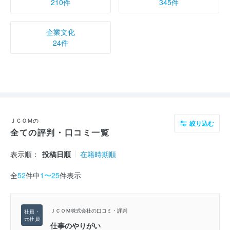
210件
345件
企業文化
24件
ＪＣＯＭの
絞り込む
全ての評判・口コミ一覧
表示順：
投稿日順
在籍時期順
全
52
件中
1〜25
件表示
ＪＣＯＭ株式会社の口コミ・評判
仕事のやりがい