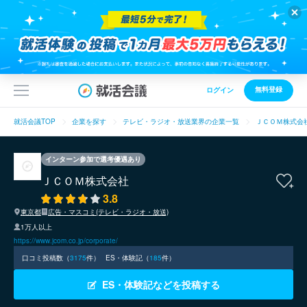
無料登録
ログイン
就活会議TOP
企業を探す
テレビ・ラジオ・放送業界の企業一覧
ＪＣＯＭ株式会
インターン参加で選考優遇あり
ＪＣＯＭ株式会社
3.8
東京都
広告・マスコミ(テレビ・ラジオ・放送)
1万人以上
https://www.jcom.co.jp/corporate/
口コミ投稿数（
3175
件）
ES・体験記（
185
件）
ES・体験記などを投稿する