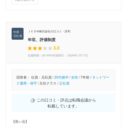
ＪＣＯＭ株式会社の口コミ・評判
年収、評価制度
3.0
在籍時期：2019年頃/投稿日： 2026年1月17日
回答者：
社員・元社員 /
20代後半
/
女性
/
7年前 /
ネットワー
ク運用・保守
/
主任クラス /
正社員
この口コミ・評点は転職会議から
転載しています。
【良い点】