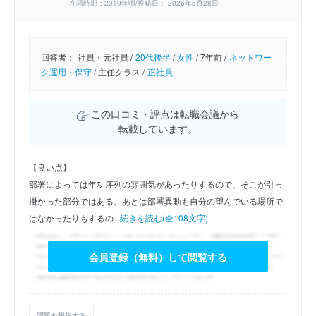
在籍時期：2019年頃/投稿日： 2026年5月28日
回答者：
社員・元社員 /
20代後半
/
女性
/
7年前 /
ネットワー
ク運用・保守
/
主任クラス /
正社員
この口コミ・評点は転職会議から
転載しています。
【良い点】
部署によっては年功序列の雰囲気があったりするので、そこが引っ
掛かった部分ではある。あとは部署異動も自分の望んでいる場所で
はなかったりもするの...
続きを読む(全108文字)
会員登録（無料）して閲覧する
問題を報告する