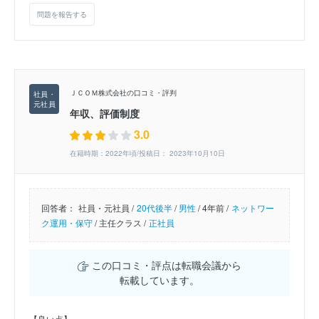
問題を報告する
ＪＣＯＭ株式会社の口コミ・評判
年収、評価制度
3.0
在籍時期：2022年頃/投稿日： 2023年10月10日
回答者：
社員・元社員 /
20代後半
/
男性
/
4年前 /
ネットワー
ク運用・保守
/
主任クラス /
正社員
この口コミ・評点は転職会議から
転載しています。
【良い点】