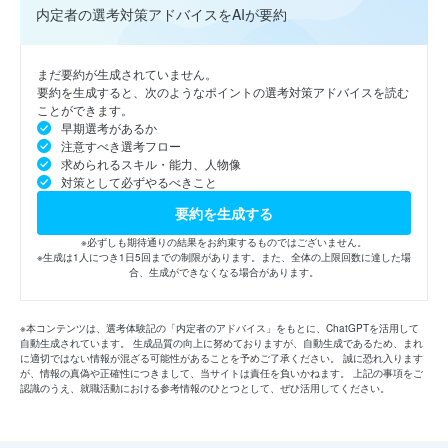
内定者の選考対策アドバイスをAIが要約
まだ要約が生成されていません。
要約を生成すると、次のようなポイントの選考対策アドバイスを読む
ことができます。
早期選考があるか
注意すべき選考フロー
求められるスキル・能力、人物像
対策として必ずやるべきこと
要約を生成する
※必ずしも期待通りの結果をお約束するものではございません。
※生成は1人につき1日5回までの制限があります。また、全体の上限回数に達した場
合、生成ができなくなる場合があります。
※本コンテンツは、選考体験記の「内定者のアドバイス」をもとに、ChatGPTを活用して
自動生成されています。 生成品質の向上に努めておりますが、自動生成であるため、まれ
に適切ではない情報が混ざる可能性があることを予めご了承ください。 誠に恐れ入ります
が、情報の真偽や正確性につきまして、当サイトは責任を負いかねます。 上記の事項をご
認識のうえ、就職活動における参考情報のひとつとして、ぜひ活用してください。