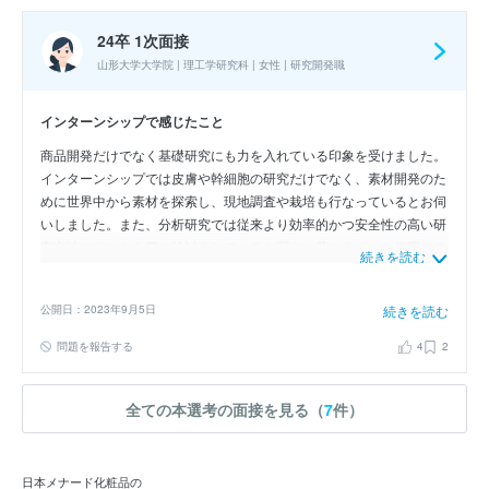
24卒 1次面接
山形大学大学院 | 理工学研究科 | 女性 | 研究開発職
インターンシップで感じたこと
商品開発だけでなく基礎研究にも力を入れている印象を受けました。
インターンシップでは皮膚や幹細胞の研究だけでなく、素材開発のた
めに世界中から素材を探索し、現地調査や栽培も行なっているとお伺
いしました。また、分析研究では従来より効率的かつ安全性の高い研
究方法はないかを日々検討されていると聞き、昔からずっと使用して
続きを読む
くれているお客様からの信頼を得ている高品質の化粧品はこのような
基礎研究が根底にあるからだと感じました。
公開日：2023年9月5日
続きを読む
問題を報告する
4
2
全ての本選考の面接を見る（
7
件）
日本メナード化粧品の