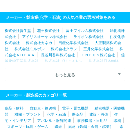
メーカー・製造業(化学・石油) の人気企業の選考対策をみる
株式会社資生堂
花王株式会社
富士フイルム株式会社
旭化成株
式会社
アイリスオーヤマ株式会社
ライオン株式会社
住友化学
株式会社
株式会社カネカ
日産化学株式会社
大正製薬株式会
社
株式会社ミルボン
株式会社クラレ
三井化学株式会社
株
式会社ＡＤＥＫＡ
長谷川香料株式会社
ＥＮＥＯＳ株式会社
信
越化学工業株式会社
株式会社ブリヂストン
株式会社日本触媒
東ソー株式会社
高砂香料工業株式会社
三菱ケミカル株式会社
株式会社アルビオン
株式会社アシックス
出光興産株式会社
もっと見る
株式会社カネボウ化粧品
株式会社エフピコ
株式会社マンダム
東洋エンジニアリング株式会社
ＤＩＣ株式会社
ＪＳＲ株式会
社
日本ロレアル株式会社
日油株式会社
クラシエ株式会社
メーカー・製造業のカテゴリ一覧
住友ゴム工業株式会社
エステー株式会社
株式会社ナリス化粧
品
デンカ株式会社
ホーユー株式会社
エア・ウォーター株式会
食品・飲料
自動車・輸送機
電子・電気機器
精密機器・医療機
社
ちふれホールディングス株式会社
大日精化工業株式会社
株
器
機械・プラント
化学・石油
医薬品
建設・設備
住
式会社ノエビア
住友理工株式会社
ＵＢＥ株式会社
ポーラ化成
宅・インテリア
アパレル・服飾関連
事務機器・日用品
印刷
工業株式会社
日本ゼオン株式会社
三菱瓦斯化学株式会社
東亞
スポーツ・玩具・ゲーム
繊維
素材（鉄鋼・金属・鉱業）
素
合成株式会社
横浜ゴム株式会社