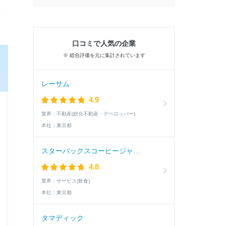
口コミで人気の企業
※ 総合評価を元に集計されています
レーサム
4.9
業界：
不動産(総合不動産・デベロッパー)
本社：
東京都
スターバックスコーヒージャパン
4.8
業界：
サービス(飲食)
本社：
東京都
タマディック