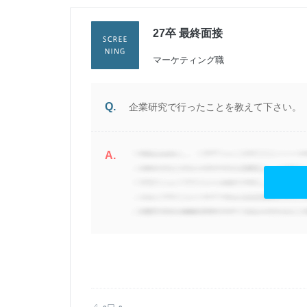
27卒 最終面接
| 男性
マーケティング職
Q.
企業研究で行ったことを教えて下さい。
A.
製
ら
方
で