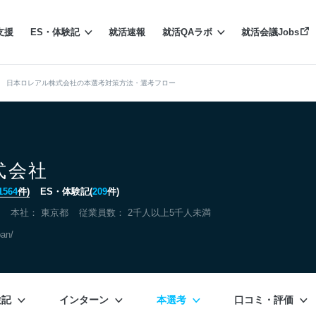
支援
ES・体験記
就活速報
就活QAラボ
就活会議Jobs
日本ロレアル株式会社の本選考対策方法・選考フロー
式会社
1564
件)
ES・体験記(
209
件)
本社：
東京都
従業員数： 2千人以上5千人未満
pan/
験記
インターン
本選考
口コミ・評価