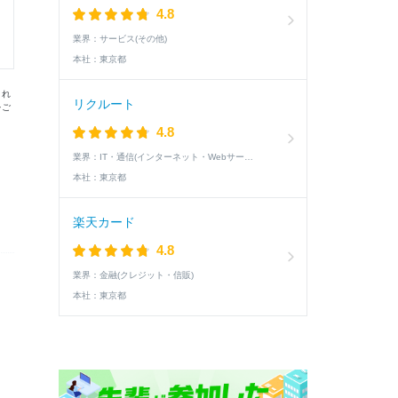
4.8
業界：
サービス(その他)
本社：
東京都
まれ
リクルート
をご
4.8
業界：
IT・通信(インターネット・Webサービス)
本社：
東京都
楽天カード
4.8
業界：
金融(クレジット・信販)
本社：
東京都