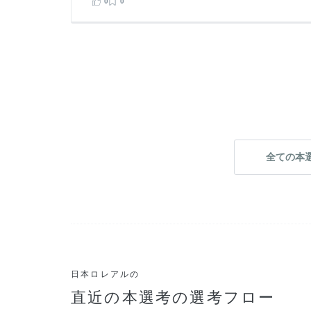
0
0
見る
告する
全ての本
日本ロレアルの
直近の本選考の選考フロー