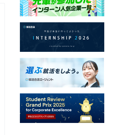
27卒 最終面接
ファイナンス職
Q.
企業研究で行ったことを教えて下さい。
A.
選考通