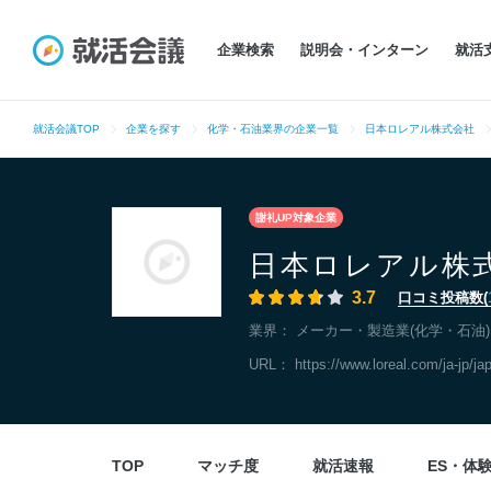
企業検索
説明会・インターン
就活
就活会議TOP
企業を探す
化学・石油業界の企業一覧
日本ロレアル株式会社
謝礼UP対象企業
日本ロレアル株
3.7
口コミ投稿数(
業界：
メーカー・製造業(化学・石油)
URL：
https://www.loreal.com/ja-jp/ja
TOP
マッチ度
就活速報
ES・体