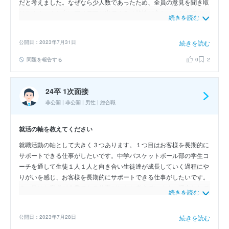
だと考えました。なぜなら少人数であったため、全員の意見を聞き取
りやすく、より良いアイデアが出てくる可能性が高かったからです。
続きを読む
そこで部長を中心とした同期を集めて意見を聞くことのメリット に
ついて議論した結果、部員全員の意見を聞いて良い意見は積極的に取
公開日：2023年7月31日
続きを読む
り入れるという方針に変えました。これらの経験から、コミュニケー
ションの大切さを痛感し、自ら発案し、周囲を巻き込む力を培うこと
問題を報告する
0
2
が出来ました。
24卒 1次面接
非公開 | 非公開 | 男性 | 総合職
就活の軸を教えてください
就職活動の軸として大きく３つあります。１つ目はお客様を長期的に
サポートできる仕事がしたいです。中学バスケットボール部の学生コ
ーチを通して生徒１人１人と向き合い生徒達が成長していく過程にや
りがいを感じ、お客様を長期的にサポートできる仕事がしたいです。
２つ目はお客様が企業である仕事がしたと考えています。理由として
続きを読む
は２つありまして、１つ目が企業間となると社会貢献の大きな仕事や
公共性の大きい仕事に関われますし、１つ目の軸とも被る部分ではあ
公開日：2023年7月28日
続きを読む
るのですが、企業間となると必然的にお客様１人１人と長期的な関係