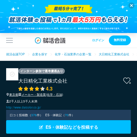
無料登録
ログイン
就活会議TOP
企業を探す
化学・石油業界の企業一覧
大日精化工業株式会社
インターン参加で選考優遇あり
大日精化工業株式会社
4.3
東京都
メーカー・製造業(化学・石油)
2千人以上5千人未満
http://www.daicolor.co.jp/
口コミ投稿数（
376
件）
ES・体験記（
70
件）
ES・体験記などを投稿する