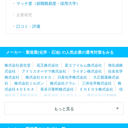
マッチ度（就職難易度・採用大学）
企業研究
口コミ・評価
メーカー・製造業(化学・石油) の人気企業の選考対策をみる
株式会社資生堂
花王株式会社
富士フイルム株式会社
旭化成株
式会社
アイリスオーヤマ株式会社
ライオン株式会社
住友化学
株式会社
株式会社カネカ
日産化学株式会社
大正製薬株式会
社
株式会社ミルボン
株式会社クラレ
三井化学株式会社
株
式会社ＡＤＥＫＡ
長谷川香料株式会社
ＥＮＥＯＳ株式会社
信
越化学工業株式会社
株式会社ブリヂストン
株式会社日本触媒
東ソー株式会社
高砂香料工業株式会社
三菱ケミカル株式会社
株式会社アルビオン
株式会社アシックス
出光興産株式会社
もっと見る
株式会社カネボウ化粧品
株式会社エフピコ
株式会社マンダム
東洋エンジニアリング株式会社
ＤＩＣ株式会社
ＪＳＲ株式会
社
日本ロレアル株式会社
日油株式会社
クラシエ株式会社