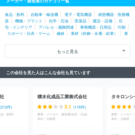
メーカー・製造業のカテゴリ一覧
住友ゴム工業株式会社
エステー株式会社
株式会社ナリス化粧
品
デンカ株式会社
ホーユー株式会社
エア・ウォーター株式会
食品・飲料
自動車・輸送機
電子・電気機器
精密機器・医療機
社
ちふれホールディングス株式会社
日本メナード化粧品株式会
器
機械・プラント
化学・石油
医薬品
建設・設備
住
社
株式会社ノエビア
住友理工株式会社
ＵＢＥ株式会社
ポ
宅・インテリア
アパレル・服飾関連
事務機器・日用品
印刷
ーラ化成工業株式会社
日本ゼオン株式会社
三菱瓦斯化学株式会
スポーツ・玩具・ゲーム
繊維
素材（鉄鋼・金属・鉱業）
素
社
東亞合成株式会社
横浜ゴム株式会社
材（ゴム・ガラス・セラミックス）
素材（紙・パルプ）
素材
（その他）
農林・水産
たばこ・飼料
その他
もっと見る
この会社を見た人はこんな会社も見ています
社
積水化成品工業株式会社
タキロンシ
3.1
(212件)
(116件)
品・飲料)
業界：
メーカー・製造業(化学・石油)
業界：
メーカー・
本社：
大阪府
本社：
大阪府