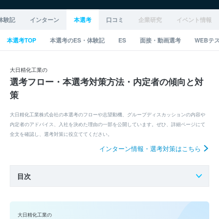
体験記
インターン
本選考
口コミ
企業研究
イベント情報
本選考TOP
本選考のES・体験記
ES
面接・動画選考
WEBテ
大日精化工業の
選考フロー・本選考対策方法・内定者の傾向と対
策
大日精化工業株式会社の本選考のフローや志望動機、グループディスカッションの内容や
内定者のアドバイス、入社を決めた理由の一部を公開しています。ぜひ、詳細ページにて
全文を確認し、選考対策に役立ててください。
インターン情報・選考対策はこちら
目次
大日精化工業の