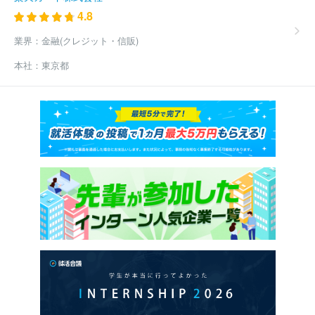
4.8
業界：
金融(クレジット・信販)
本社：
東京都