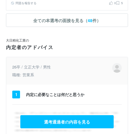
を築いて仕事ができると考え企業をお客様にするする仕事がしたいで
問題を報告する
0
5
す。最後に３つ目に自らの人間力で勝負できる営業をしたいと考えて
います。以上３点が就職活動の軸です。 私は、人に関わって自らの
人間力を生かせる仕事がしたく営業職を志望します。また、私は明確
全ての本選考の面接を見る（
48
件）
な目標があった方がやる気が出るタイプの人間なので、営業職を志望
します。
大日精化工業の
内定者のアドバイス
26卒 / 立正大学 / 男性
職種: 営業系
1
内定に必要なことは何だと思うか
選考通過者の内容を見る