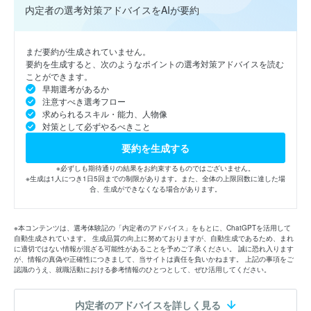
内定者の選考対策アドバイスをAIが要約
まだ要約が生成されていません。
要約を生成すると、次のようなポイントの選考対策アドバイスを読む
ことができます。
早期選考があるか
注意すべき選考フロー
求められるスキル・能力、人物像
対策として必ずやるべきこと
要約を生成する
※必ずしも期待通りの結果をお約束するものではございません。
※生成は1人につき1日5回までの制限があります。また、全体の上限回数に達した場
合、生成ができなくなる場合があります。
※本コンテンツは、選考体験記の「内定者のアドバイス」をもとに、ChatGPTを活用して
自動生成されています。 生成品質の向上に努めておりますが、自動生成であるため、まれ
に適切ではない情報が混ざる可能性があることを予めご了承ください。 誠に恐れ入ります
が、情報の真偽や正確性につきまして、当サイトは責任を負いかねます。 上記の事項をご
認識のうえ、就職活動における参考情報のひとつとして、ぜひ活用してください。
内定者のアドバイスを詳しく見る