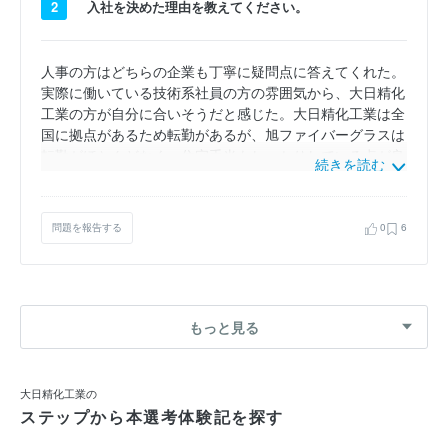
2
入社を決めた理由を教えてください。
人事の方はどちらの企業も丁寧に疑問点に答えてくれた。
実際に働いている技術系社員の方の雰囲気から、大日精化
工業の方が自分に合いそうだと感じた。大日精化工業は全
国に拠点があるため転勤があるが、旭ファイバーグラスは
転勤がほとんどなく、住宅手当もしっかりしている点が良
続きを読む
いと思った。しかし、旭ファイバーグラスは大日精化工業
よりも技術系での女性社員が少なく職場復帰例が少ない
点、平均勤続年数が短い点、年間休日が少ない点が気にな
問題を報告する
0
6
った。
もっと見る
大日精化工業の
ステップから本選考体験記を探す