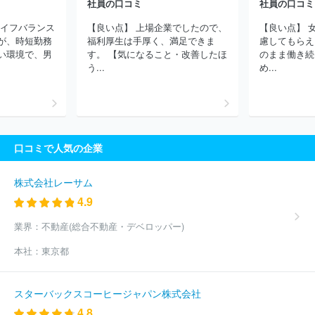
社員の口コミ
社員の口コミ
ライフバランス
【良い点】 上場企業でしたので、
【良い点】 
が、時短勤務
福利厚生は手厚く、満足できま
慮してもらえ
い環境で、男
す。 【気になること・改善したほ
のまま働き続
う...
め...
口コミで人気の企業
株式会社レーサム
4.9
業界：
不動産(総合不動産・デベロッパー)
本社：
東京都
スターバックスコーヒージャパン株式会社
4.8