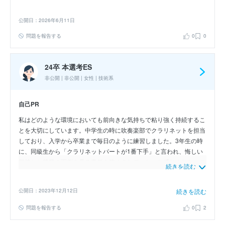
公開日：2026年6月11日
問題を報告する
0
0
24卒 本選考ES
非公開 | 非公開 | 女性 | 技術系
自己PR
私はどのような環境においても前向きな気持ちで粘り強く持続するこ
とを大切にしています。中学生の時に吹奏楽部でクラリネットを担当
しており、入学から卒業まで毎日のように練習しました。3年生の時
に、同級生から「クラリネットパートが1番下手」と言われ、悔しい
気持ちと後輩の面倒を見る責任を務めきれていないと感じました。こ
続きを読む
のことから練習方法を改善しながら演奏技術を向上させることに努め
ました。まず、プロの演奏を聴き、目標とする音と自分が演奏する音
公開日：2023年12月12日
続きを読む
を聴き比べました。そして、基礎を繰り返し練習し、また合同で練習
する時間を長くすると、パートの全員と自分が楽しく練習できるよう
問題を報告する
0
2
になり、後輩にも積極的に言葉をかけるようにしました。３年生の時
の吹奏楽コンクールでは金賞を受賞することができ、部員の父兄から