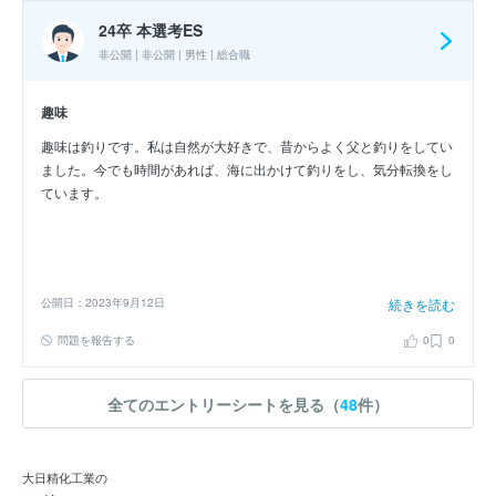
褒められたときの感動が今でも強く残っています。私は貴社において
24卒 本選考ES
も目標を持って粘り強く業務に関われると信じています。
非公開 | 非公開 | 男性 | 総合職
趣味
趣味は釣りです。私は自然が大好きで、昔からよく父と釣りをしてい
ました。今でも時間があれば、海に出かけて釣りをし、気分転換をし
ています。
公開日：2023年9月12日
続きを読む
問題を報告する
0
0
全てのエントリーシートを見る（
48
件）
大日精化工業の