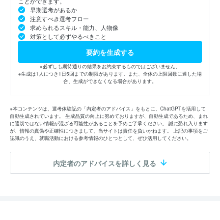
ことができます。
早期選考があるか
注意すべき選考フロー
求められるスキル・能力、人物像
対策として必ずやるべきこと
要約を生成する
※必ずしも期待通りの結果をお約束するものではございません。
※生成は1人につき1日5回までの制限があります。また、全体の上限回数に達した場
合、生成ができなくなる場合があります。
※本コンテンツは、選考体験記の「内定者のアドバイス」をもとに、ChatGPTを活用して
自動生成されています。 生成品質の向上に努めておりますが、自動生成であるため、まれ
に適切ではない情報が混ざる可能性があることを予めご了承ください。 誠に恐れ入ります
が、情報の真偽や正確性につきまして、当サイトは責任を負いかねます。 上記の事項をご
認識のうえ、就職活動における参考情報のひとつとして、ぜひ活用してください。
内定者のアドバイスを詳しく見る