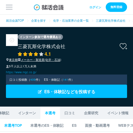
無料登録
ログイン
就活会議TOP
企業を探す
化学・石油業界の企業一覧
三菱瓦斯化学株式会社
インターン参加で選考優遇あり
三菱瓦斯化学株式会社
4.1
東京都
メーカー・製造業(化学・石油)
5千人以上1万人未満
https://www.mgc.co.jp/
口コミ投稿数（
409
件）
ES・体験記（
141
件）
ES・体験記などを投稿する
体験記
インターン
本選考
口コミ
企業研究
イベント情報
本選考TOP
本選考のES・体験記
ES
面接・動画選考
WEBテ