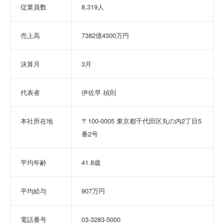
従業員数
8,319人
売上高
7382億4300万円
決算月
3月
代表者
伊佐早 禎則
本社所在地
〒100-0005 東京都千代田区丸の内2丁目5
番2号
平均年齢
41.8歳
平均給与
907万円
電話番号
03-3283-5000