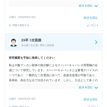
ちから様々な業務に携わり技術者として多角的に成長できる点に魅力
続きを読む
を感じました。また、革新的な価値を創出するには常識にとらわれな
い視点が必要だと考えています。御社では独創主義を掲げ、製品の９
公開日：2022年8月15日
続きを読む
０％以上を自社技術で開発するなどモノマネではない技術を積み上げ
ている点に非常に魅力を感じております。以上の理由から私も御社の
問題を報告する
0
4
技術者の一員として社会に貢献する価値を創出したいと考えていま
す。
23卒 1次面接
非公開 | 非公開 | 男性 | 技術系
研究概要を手短に発表してください
私はギ酸マンガン錯体の熱分解によるスーパーキャパシタ用電極の合
成について研究しています。スーパーキャパシタとは蓄電デバイスの
一つであり、一般的な二次電池に比べて、急速充放電が可能であり、
長寿命、高出力な点で注目されています。しかし、欠点として多くの
電荷が蓄えられないといったことがあげられます。そこで本研究の先
続きを読む
行研究では、平面基板上にギ酸マンガン粒子をアミンで錯体化したイ
ンクを塗布して低温で焼成するといった簡単なワンステップ法で比容
公開日：2022年4月19日
続きを読む
量の高い、すなわち多くの電荷を蓄えられる、酸化マンガン薄膜の合
成に成功しました。しかし、実用化にはスペース縮小化の観点から平
問題を報告する
0
2