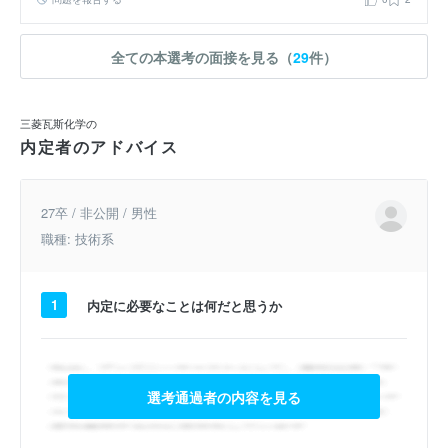
面電極でなく、３D構造を有する電極の簡易な合成方法が求められて
います。そこで本研究では、これまで先行研究で用いた手法を応用
し、電極基板として高い表面積と3次元構造を有するNiフォームを用
全ての本選考の面接を見る（
29
件）
いることで高い性能を有する三次元酸化マンガン電極の合成を行いま
した。実験結果を総括すると、錯体インクの焼成温度によって電極の
構造が変化し、200℃で焼成した電極は高い比静電容量、300℃で焼
三菱瓦斯化学の
成した電極では高い薄膜担持量によって、高い体積比容量を示した結
内定者のアドバイス
果が得られました。
27卒 / 非公開 / 男性
職種: 技術系
1
内定に必要なことは何だと思うか
選考通過者の内容を見る