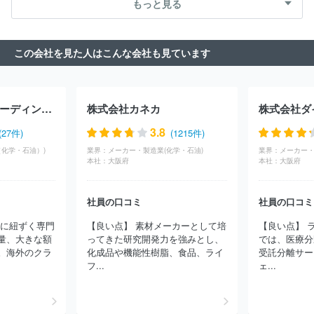
もっと見る
この会社を見た人はこんな会社も見ています
三菱ガス化学トレーディング株式会社
株式会社カネカ
株式会社ダ
3.8
(27件)
(1215件)
（化学・石油）)
業界：
メーカー・製造業(化学・石油)
業界：
メーカー・
本社：
大阪府
本社：
大阪府
社員の口コミ
社員の口コミ
ーに紐ずく専門
【良い点】 素材メーカーとして培
【良い点】 
量、大きな額
ってきた研究開発力を強みとし、
では、医療分
。海外のクラ
化成品や機能性樹脂、食品、ライ
受託分離サー
フ...
ェ...