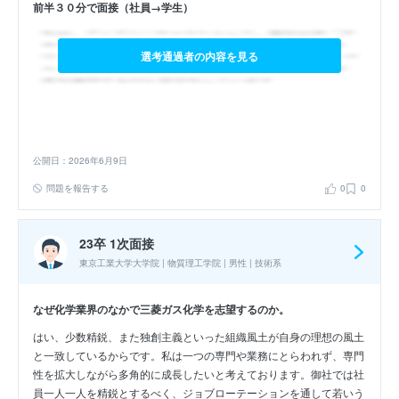
前半３０分で面接（社員→学生）
選考通過者の内容を見る
公開日：2026年6月9日
問題を報告する
0
0
23卒 1次面接
東京工業大学大学院 | 物質理工学院 | 男性 | 技術系
なぜ化学業界のなかで三菱ガス化学を志望するのか。
はい、少数精鋭、また独創主義といった組織風土が自身の理想の風土
と一致しているからです。私は一つの専門や業務にとらわれず、専門
性を拡大しながら多角的に成長したいと考えております。御社では社
員一人一人を精鋭とするべく、ジョブローテーションを通して若いう