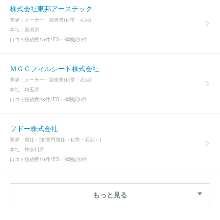
株式会社東邦アーステック
業界：
メーカー・製造業(化学・石油)
本社：
新潟県
口コミ投稿数
15件
ES・体験記
0件
ＭＧＣフィルシート株式会社
業界：
メーカー・製造業(化学・石油)
本社：
埼玉県
口コミ投稿数
23件
ES・体験記
0件
フドー株式会社
業界：
商社・卸(専門商社（化学・石油）)
本社：
神奈川県
口コミ投稿数
16件
ES・体験記
0件
もっと見る