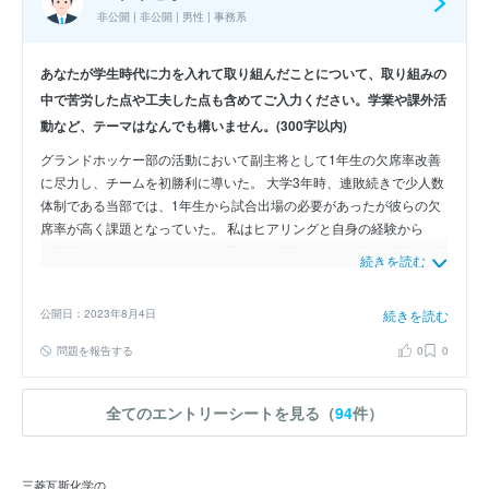
非公開 | 非公開 | 男性 | 事務系
あなたが学生時代に力を入れて取り組んだことについて、取り組みの
中で苦労した点や工夫した点も含めてご入力ください。学業や課外活
動など、テーマはなんでも構いません。(300字以内)
グランドホッケー部の活動において副主将として1年生の欠席率改善
に尽力し、チームを初勝利に導いた。 大学3年時、連敗続きで少人数
体制である当部では、1年生から試合出場の必要があったが彼らの欠
席率が高く課題となっていた。 私はヒアリングと自身の経験から
「下級生が主体性を持ちにくい環境」に原因があると考え、部史上初
続きを読む
のメンター制度を導入し、1.ペアで下級生が考えたメニューを行う時
間2.上級生から下級生にフィードバックする時間を設けた。部長など
公開日：2023年8月4日
続きを読む
幹部数名からの反対やペアのマッチングの困難を乗り越え、主体的に
練習するようになった1年生の欠席率が改善された結果、チーム力が
問題を報告する
0
0
向上し大会での初勝利を果たした。
全てのエントリーシートを見る（
94
件）
三菱瓦斯化学の