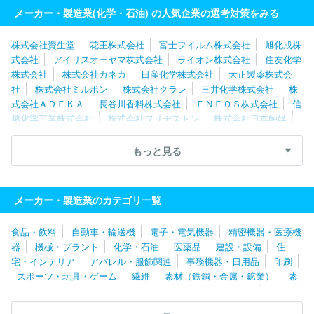
メーカー・製造業(化学・石油) の人気企業の選考対策をみる
株式会社資生堂
花王株式会社
富士フイルム株式会社
旭化成株
式会社
アイリスオーヤマ株式会社
ライオン株式会社
住友化学
株式会社
株式会社カネカ
日産化学株式会社
大正製薬株式会
社
株式会社ミルボン
株式会社クラレ
三井化学株式会社
株
式会社ＡＤＥＫＡ
長谷川香料株式会社
ＥＮＥＯＳ株式会社
信
越化学工業株式会社
株式会社ブリヂストン
株式会社日本触媒
東ソー株式会社
高砂香料工業株式会社
三菱ケミカル株式会社
株式会社アルビオン
株式会社アシックス
出光興産株式会社
もっと見る
株式会社カネボウ化粧品
株式会社エフピコ
株式会社マンダム
東洋エンジニアリング株式会社
ＤＩＣ株式会社
ＪＳＲ株式会
社
日本ロレアル株式会社
日油株式会社
クラシエ株式会社
メーカー・製造業のカテゴリ一覧
住友ゴム工業株式会社
エステー株式会社
株式会社ナリス化粧
品
デンカ株式会社
ホーユー株式会社
エア・ウォーター株式会
食品・飲料
自動車・輸送機
電子・電気機器
精密機器・医療機
社
ちふれホールディングス株式会社
大日精化工業株式会社
日
器
機械・プラント
化学・石油
医薬品
建設・設備
住
本メナード化粧品株式会社
株式会社ノエビア
住友理工株式会社
宅・インテリア
アパレル・服飾関連
事務機器・日用品
印刷
ＵＢＥ株式会社
ポーラ化成工業株式会社
日本ゼオン株式会社
スポーツ・玩具・ゲーム
繊維
素材（鉄鋼・金属・鉱業）
素
東亞合成株式会社
横浜ゴム株式会社
材（ゴム・ガラス・セラミックス）
素材（紙・パルプ）
素材
（その他）
農林・水産
たばこ・飼料
その他