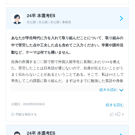
24卒 本選考ES
非公開 | 非公開 | 非公開 | 事務系
あなたが学生時代に力を入れて取り組んだことについて、取り組みの
中で苦労した点や工夫した点も含めてご入力ください。学業や課外活
動など、テーマは何でも構いません。
自身の所属する〇〇部で部で外国人留学生に長期にわたり○○を教え
た。苦労したことは日本語が通じないので、自身が伝えたいことがう
まく伝わらないことがあるということである。そこで、私は○○として
率先してこの課題に取り組んだ。まずは今までに勉強した英語や身振
りや手振りを用い、根気強くコミュニケーションに挑んだ。また、ほ
続きを読む
かの部員と何をどこまで教えたのか等を随時確認しあい一人一人のレ
ベルや性格に合わせた教え方を心掛けるように工夫した。この結果、
公開日：2023年9月26日
続きを読む
外国人留学生は試合ができるようになるまで成長し、日本人部員と協
調して練習できるようになった。この経験から根気強く自らよりよい
問題を報告する
0
0
環境をつくることの大切さを学ぶことができた。
24卒 本選考ES