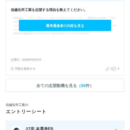
信越化学工業を志望する理由を教えてください。
選考通過者の内容を見る
公開日：2026年6月4日
問題を報告する
0
0
全ての志望動機を見る（
55
件）
信越化学工業の
エントリーシート
27卒 本選考ES