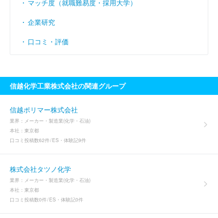
マッチ度（就職難易度・採用大学）
企業研究
口コミ・評価
信越化学工業株式会社の関連グループ
信越ポリマー株式会社
業界：
メーカー・製造業(化学・石油)
本社：
東京都
口コミ投稿数
62件
ES・体験記
9件
株式会社タツノ化学
業界：
メーカー・製造業(化学・石油)
本社：
東京都
口コミ投稿数
0件
ES・体験記
0件