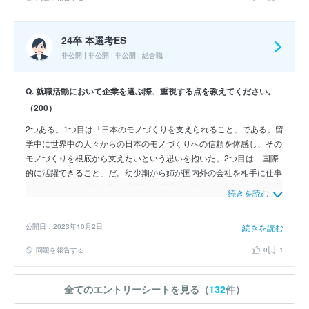
24卒 本選考ES
非公開 | 非公開 | 非公開 | 総合職
Q. 就職活動において企業を選ぶ際、重視する点を教えてください。
（200）
2つある。1つ目は「日本のモノづくりを支えられること」である。留
学中に世界中の人々からの日本のモノづくりへの信頼を体感し、その
モノづくりを根底から支えたいという思いを抱いた。2つ目は「国際
的に活躍できること」だ。幼少期から姉が国内外の会社を相手に仕事
をしているのを見て、私も国際的に活躍できる社会人になりたいと思
続きを読む
っていた。学生生活で磨いた英語を活かして国を選ばずに活躍する社
会人になりたい。
公開日：2023年10月2日
続きを読む
問題を報告する
0
1
全てのエントリーシートを見る（
132
件）