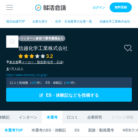
無料登録
ログイン
就活会議TOP
企業を探す
化学・石油業界の企業一覧
信越化学工業株式会社
インターン参加で選考優遇あり
信越化学工業株式会社
3.2
東京都
メーカー・製造業(化学・石油)
1万人以上
https://www.shinetsu.co.jp/jp/
口コミ投稿数（
555
件）
ES・体験記（
294
件）
ES・体験記などを投稿する
体験記
インターン
本選考
口コミ
企業研究
イベント情報
本選考TOP
本選考のES・体験記
ES
面接・動画選考
WEBテ