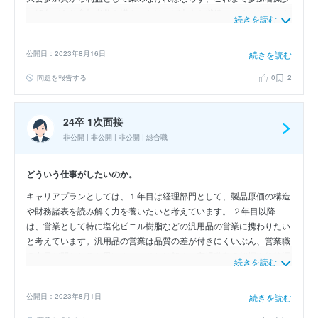
の傾向があり参加者数を増やさなければ大会を継続させることができ
続きを読む
ませんでした。そこで、参加者数増加のために新しく二つの施策を行
いました。一つは初心者でも参加しやすいように初心者リーグを開催
公開日：2023年8月16日
続きを読む
すること、二つ目はSNS活動や大会関連の合宿を開催するなど新規の
参加者を獲得しつつ交流も深めることで大会への参加意欲向上を図り
問題を報告する
0
2
ました。これらにより参加者数は約100人だったところを約200人と
倍ほど増やすことができ、大会規模拡大に成功しました。
24卒 1次面接
非公開 | 非公開 | 非公開 | 総合職
どういう仕事がしたいのか。
キャリアプランとしては、１年目は経理部門として、製品原価の構造
や財務諸表を読み解く力を養いたいと考えています。 ２年目以降
は、営業として特に塩化ビニル樹脂などの汎用品の営業に携わりたい
と考えています。汎用品の営業は品質の差が付きにくいぶん、営業職
の力量が問われると思います。それに加え、市場動向の把握や価格調
続きを読む
整、スケジュール管理など、幅広い視野を持って仕事をすることが必
要になる仕事だと認識しています。
公開日：2023年8月1日
続きを読む