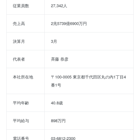
従業員数
27,342人
売上高
2兆5739億6900万円
決算月
3月
代表者
斉藤 恭彦
本社所在地
〒100-0005 東京都千代田区丸の内1丁目4
番1号
平均年齢
40.8歳
平均給与
898万円
電話番号
03-6812-2300