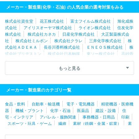
メーカー・製造業(化学・石油) の人気企業の選考対策をみる
株式会社資生堂
花王株式会社
富士フイルム株式会社
旭化成株
式会社
アイリスオーヤマ株式会社
ライオン株式会社
住友化学
株式会社
株式会社カネカ
日産化学株式会社
大正製薬株式会
社
株式会社ミルボン
株式会社クラレ
三井化学株式会社
株
式会社ＡＤＥＫＡ
長谷川香料株式会社
ＥＮＥＯＳ株式会社
株
式会社ブリヂストン
株式会社日本触媒
東ソー株式会社
高砂香
料工業株式会社
三菱ケミカル株式会社
株式会社アルビオン
株
式会社アシックス
出光興産株式会社
株式会社カネボウ化粧品
もっと見る
株式会社エフピコ
株式会社マンダム
東洋エンジニアリング株式
会社
ＤＩＣ株式会社
ＪＳＲ株式会社
日本ロレアル株式会社
日油株式会社
クラシエ株式会社
住友ゴム工業株式会社
エス
メーカー・製造業のカテゴリ一覧
テー株式会社
株式会社ナリス化粧品
デンカ株式会社
ホーユー
株式会社
エア・ウォーター株式会社
ちふれホールディングス株
食品・飲料
自動車・輸送機
電子・電気機器
精密機器・医療機
式会社
大日精化工業株式会社
日本メナード化粧品株式会社
株
器
機械・プラント
化学・石油
医薬品
建設・設備
住
式会社ノエビア
住友理工株式会社
ＵＢＥ株式会社
ポーラ化成
宅・インテリア
アパレル・服飾関連
事務機器・日用品
印刷
工業株式会社
日本ゼオン株式会社
三菱瓦斯化学株式会社
東亞
スポーツ・玩具・ゲーム
繊維
素材（鉄鋼・金属・鉱業）
素
合成株式会社
横浜ゴム株式会社
材（ゴム・ガラス・セラミックス）
素材（紙・パルプ）
素材
（その他）
農林・水産
たばこ・飼料
その他