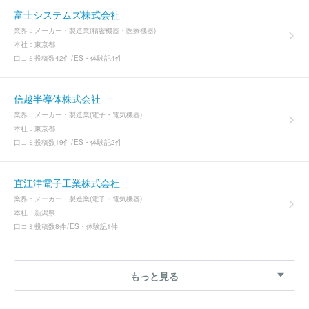
富士システムズ株式会社
業界：
メーカー・製造業(精密機器・医療機器)
本社：
東京都
口コミ投稿数
42件
ES・体験記
4件
信越半導体株式会社
業界：
メーカー・製造業(電子・電気機器)
本社：
東京都
口コミ投稿数
19件
ES・体験記
2件
直江津電子工業株式会社
業界：
メーカー・製造業(電子・電気機器)
本社：
新潟県
口コミ投稿数
8件
ES・体験記
1件
もっと見る