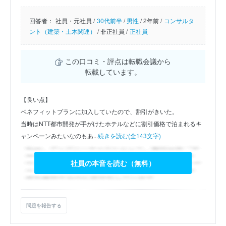
回答者：
社員・元社員 /
30代前半
/
男性
/
2年前 /
コンサルタ
ント（建築・土木関連）
/
非正社員 /
正社員
この口コミ・評点は転職会議から
転載しています。
【良い点】
ベネフィットプランに加入していたので、割引がきいた。
当時はNTT都市開発が手がけたホテルなどに割引価格で泊まれるキ
ャンペーンみたいなのもあ...
続きを読む(全143文字)
社員の本音を読む（無料）
問題を報告する