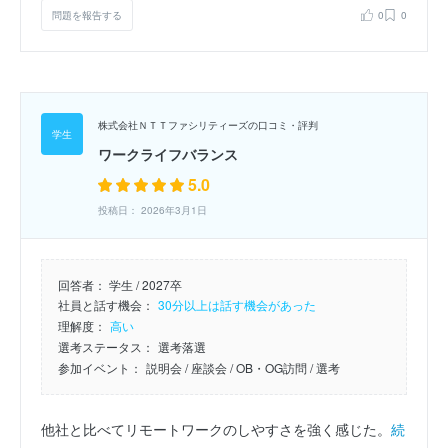
問題を報告する
0
0
株式会社ＮＴＴファシリティーズの口コミ・評判
ワークライフバランス
5.0
投稿日： 2026年3月1日
回答者：
学生 / 2027卒
社員と話す機会：
30分以上は話す機会があった
理解度：
高い
選考ステータス：
選考落選
参加イベント：
説明会
/ 座談会
/ OB・OG訪問
/ 選考
他社と比べてリモートワークのしやすさを強く感じた。
続