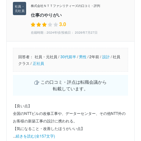
株式会社ＮＴＴファシリティーズの口コミ・評判
仕事のやりがい
3.0
在籍時期：2024年頃/投稿日： 2026年7月27日
回答者：
社員・元社員 /
30代前半
/
男性
/
2年前 /
設計
/
社員
クラス /
正社員
この口コミ・評点は転職会議から
転載しています。
【良い点】
全国のNTTビルの改修工事や、データーセンター、その他NTT外の
お客様の新築工事の設計に携われる。
【気になること・改善したほうがいい点】
...
続きを読む(全157文字)