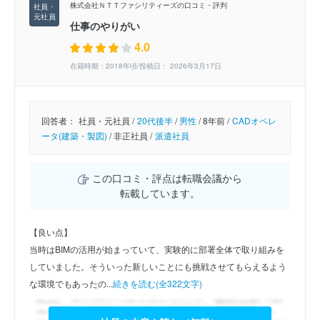
株式会社ＮＴＴファシリティーズの口コミ・評判
仕事のやりがい
4.0
在籍時期：2018年頃/投稿日： 2026年3月17日
回答者：
社員・元社員 /
20代後半
/
男性
/
8年前 /
CADオペレ
ータ(建築・製図)
/
非正社員 /
派遣社員
この口コミ・評点は転職会議から
転載しています。
【良い点】
当時はBIMの活用が始まっていて、実験的に部署全体で取り組みを
していました。そういった新しいことにも挑戦させてもらえるよう
な環境でもあったの...
続きを読む(全322文字)