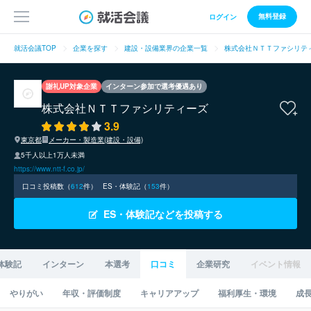
無料登録
ログイン
就活会議TOP
企業を探す
建設・設備業界の企業一覧
株式会社ＮＴＴファシリテ
謝礼UP対象企業
インターン参加で選考優遇あり
株式会社ＮＴＴファシリティーズ
3.9
東京都
メーカー・製造業(建設・設備)
5千人以上1万人未満
https://www.ntt-f.co.jp/
口コミ投稿数（
612
件）
ES・体験記（
153
件）
ES・体験記などを投稿する
体験記
インターン
本選考
口コミ
企業研究
イベント情報
やりがい
年収・評価制度
キャリアアップ
福利厚生・環境
成