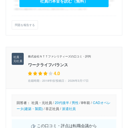
社員の本音を読む（無料）
問題を報告する
株式会社ＮＴＴファシリティーズの口コミ・評判
ワークライフバランス
4.0
在籍時期：2018年頃/投稿日： 2026年3月17日
回答者：
社員・元社員 /
20代後半
/
男性
/
8年前 /
CADオペレ
ータ(建築・製図)
/
非正社員 /
派遣社員
この口コミ・評点は転職会議から