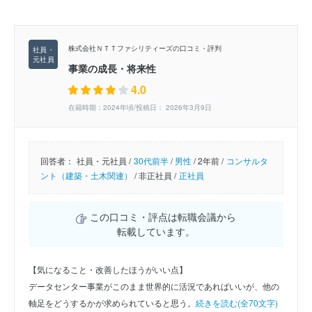
株式会社ＮＴＴファシリティーズの口コミ・評判
事業の成長・将来性
4.0
在籍時期：2024年頃/投稿日： 2026年3月9日
回答者：
社員・元社員 /
30代前半
/
男性
/
2年前 /
コンサルタ
ント（建築・土木関連）
/
非正社員 /
正社員
この口コミ・評点は転職会議から
転載しています。
【気になること・改善したほうがいい点】
データセンター事業がこのまま世界的に活況であればいいが、他の
軸足をどうするかが求められていると思う。
続きを読む(全70文字)