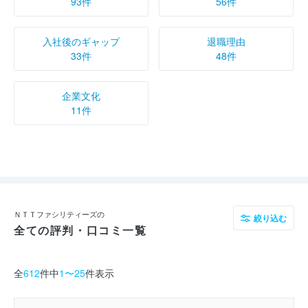
93件
56件
入社後のギャップ
退職理由
33件
48件
企業文化
11件
ＮＴＴファシリティーズの
絞り込む
全ての評判・口コミ一覧
全
612
件中
1〜25
件表示