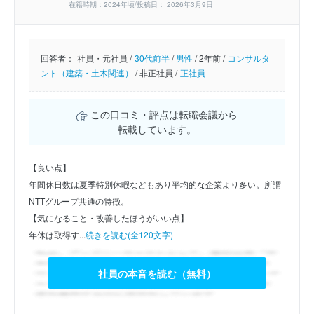
在籍時期：2024年頃/投稿日： 2026年3月9日
回答者：
社員・元社員 /
30代前半
/
男性
/
2年前 /
コンサルタ
ント（建築・土木関連）
/
非正社員 /
正社員
この口コミ・評点は転職会議から
転載しています。
【良い点】
年間休日数は夏季特別休暇などもあり平均的な企業より多い。所謂
NTTグループ共通の特徴。
【気になること・改善したほうがいい点】
年休は取得す...
続きを読む(全120文字)
社員の本音を読む（無料）