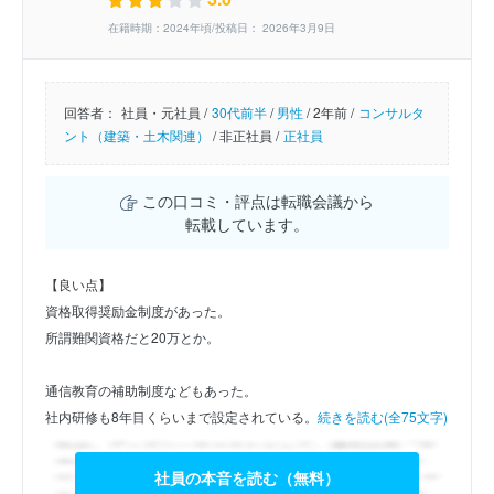
在籍時期：2024年頃/投稿日： 2026年3月9日
回答者：
社員・元社員 /
30代前半
/
男性
/
2年前 /
コンサルタ
ント（建築・土木関連）
/
非正社員 /
正社員
この口コミ・評点は転職会議から
転載しています。
【良い点】
資格取得奨励金制度があった。
所謂難関資格だと20万とか。
通信教育の補助制度などもあった。
社内研修も8年目くらいまで設定されている。
続きを読む(全75文字)
社員の本音を読む（無料）