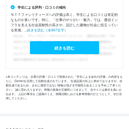
学生による評判・口コミの傾向
ＮＴＴファシリティーズへの評価は高く、学生による口コミは肯定的
なものが多いです。特に、「仕事のやりがい・魅力」では、通信イン
フラを支える社会貢献性の高さや、設計した建物が社会に役立ってい
る実感、...
続きを読む（全667文字）
続きを読む
※本コンテンツは、企業の評価・口コミで投稿された「学生による会社の評価」の内容をも
とに、Geminiを活用して自動生成されています。 生成品質の向上に努めておりますが、自
動生成であるため、まれに適切ではない情報が混ざる可能性があることを予めご了承くだ
さい。 誠に恐れ入りますが、情報の真偽や正確性につきまして、当サイトは責任を負いか
ねます。 上記の事項をご認識のうえ、就職活動における参考情報のひとつとして、ぜひ活
用してください。
ＮＴＴファシリティーズの