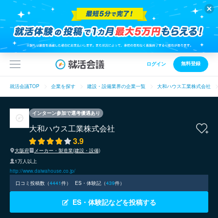
無料登録
ログイン
就活会議TOP
企業を探す
建設・設備業界の企業一覧
大和ハウス工業株式会社
インターン参加で選考優遇あり
大和ハウス工業株式会社
3.9
大阪府
メーカー・製造業(建設・設備)
1万人以上
http://www.daiwahouse.co.jp/
口コミ投稿数（
4441
件）
ES・体験記（
439
件）
ES・体験記などを投稿する