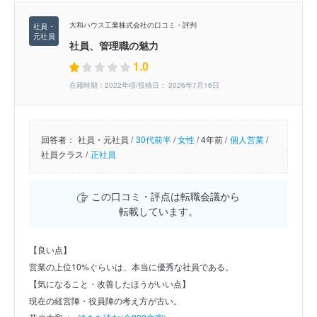
大和ハウス工業株式会社の口コミ・評判
社員、管理職の魅力
1.0
在籍時期：2022年頃/投稿日： 2026年7月16日
回答者：
社員・元社員 /
30代前半
/
女性
/
4年前 /
個人営業
/
社員クラス /
正社員
この口コミ・評点は転職会議から
転載しています。
【良い点】
営業の上位10%ぐらいは、本当に優秀な社員である。
【気になること・改善したほうがいい点】
現在の経営陣・役員陣の考え方が古い。