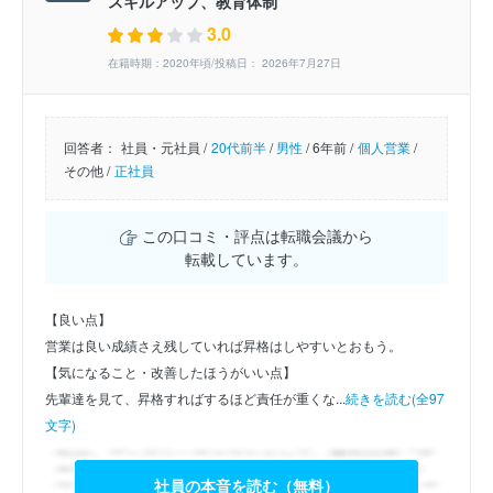
スキルアップ、教育体制
3.0
在籍時期：2020年頃/投稿日： 2026年7月27日
回答者：
社員・元社員 /
20代前半
/
男性
/
6年前 /
個人営業
/
その他 /
正社員
この口コミ・評点は転職会議から
転載しています。
【良い点】
営業は良い成績さえ残していれば昇格はしやすいとおもう。
【気になること・改善したほうがいい点】
先輩達を見て、昇格すればするほど責任が重くな...
続きを読む(全97
文字)
社員の本音を読む（無料）