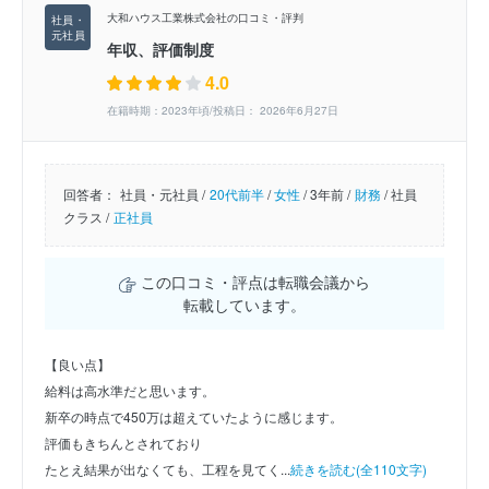
大和ハウス工業株式会社の口コミ・評判
年収、評価制度
4.0
在籍時期：2023年頃/投稿日： 2026年6月27日
回答者：
社員・元社員 /
20代前半
/
女性
/
3年前 /
財務
/
社員
クラス /
正社員
この口コミ・評点は転職会議から
転載しています。
【良い点】
給料は高水準だと思います。
新卒の時点で450万は超えていたように感じます。
評価もきちんとされており
たとえ結果が出なくても、工程を見てく...
続きを読む(全110文字)