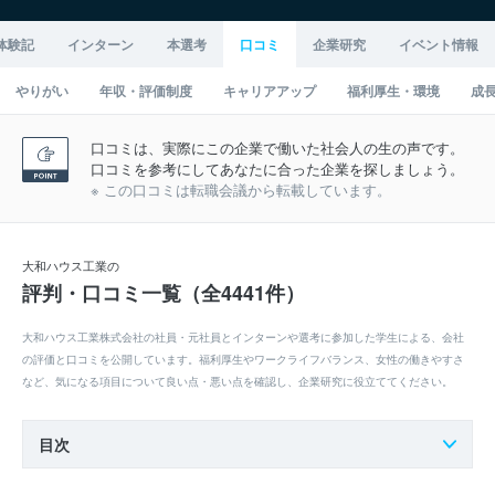
体験記
インターン
本選考
口コミ
企業研究
イベント情報
やりがい
年収・評価制度
キャリアアップ
福利厚生・環境
成
口コミは、実際にこの企業で働いた社会人の生の声です。
口コミを参考にしてあなたに合った企業を探しましょう。
※ この口コミは転職会議から転載しています。
大和ハウス工業の
評判・口コミ一覧（全4441件）
大和ハウス工業株式会社の社員・元社員とインターンや選考に参加した学生による、会社
の評価と口コミを公開しています。福利厚生やワークライフバランス、女性の働きやすさ
など、気になる項目について良い点・悪い点を確認し、企業研究に役立ててください。
目次