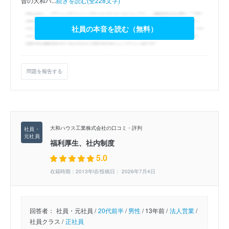
昔の大和ハ...
続きを読む(全228文字)
社員の本音を読む（無料）
問題を報告する
大和ハウス工業株式会社の口コミ・評判
福利厚生、社内制度
5.0
在籍時期：2013年頃/投稿日： 2026年7月4日
回答者：
社員・元社員 /
20代前半
/
男性
/
13年前 /
法人営業
/
社員クラス /
正社員