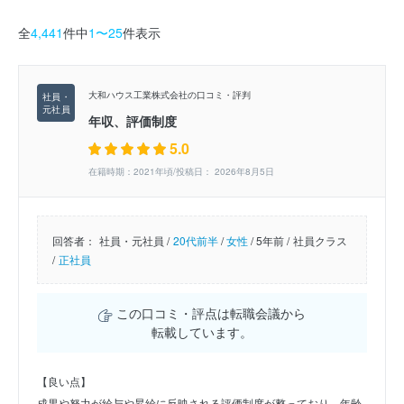
全
4,441
件中
1〜25
件表示
大和ハウス工業株式会社の口コミ・評判
年収、評価制度
5.0
在籍時期：2021年頃/投稿日： 2026年8月5日
回答者：
社員・元社員 /
20代前半
/
女性
/
5年前 /
社員クラス
/
正社員
この口コミ・評点は転職会議から
転載しています。
【良い点】
成果や努力が給与や昇給に反映される評価制度が整っており、年齢