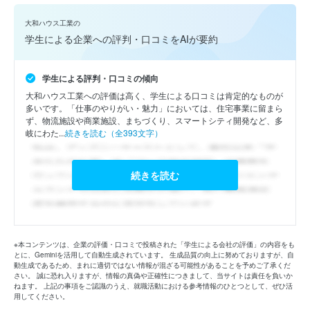
大和ハウス工業の
学生による企業への評判・口コミをAIが要約
学生による評判・口コミの傾向
大和ハウス工業への評価は高く、学生による口コミは肯定的なものが
多いです。「仕事のやりがい・魅力」においては、住宅事業に留まら
ず、物流施設や商業施設、まちづくり、スマートシティ開発など、多
岐にわた...
続きを読む（全393文字）
続きを読む
※本コンテンツは、企業の評価・口コミで投稿された「学生による会社の評価」の内容をも
とに、Geminiを活用して自動生成されています。 生成品質の向上に努めておりますが、自
動生成であるため、まれに適切ではない情報が混ざる可能性があることを予めご了承くだ
さい。 誠に恐れ入りますが、情報の真偽や正確性につきまして、当サイトは責任を負いか
ねます。 上記の事項をご認識のうえ、就職活動における参考情報のひとつとして、ぜひ活
用してください。