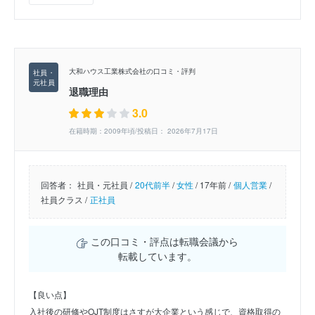
大和ハウス工業株式会社の口コミ・評判
退職理由
3.0
在籍時期：2009年頃/投稿日： 2026年7月17日
回答者：
社員・元社員 /
20代前半
/
女性
/
17年前 /
個人営業
/
社員クラス /
正社員
この口コミ・評点は転職会議から
転載しています。
【良い点】
入社後の研修やOJT制度はさすが大企業という感じで、資格取得の