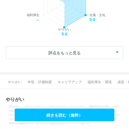
福利厚生
社風・文化
--
5.0
やりがい
5.0
評点をもっと見る
やりがい
年収・評価制度
キャリアアップ
福利厚生・環境
成長・
やりがい
続きを読む（無料）