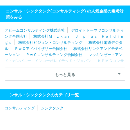
コンサル・シンクタンク(コンサルティング) の人気企業の選考対
策をみる
アビームコンサルティング株式会社
デロイトトーマツコンサルティ
ング合同会社
株式会社Ｍｉｚｋａｎ Ｊ ｐｌｕｓ Ｈｏｌｄｉｎ
ｇｓ
株式会社ビジョン・コンサルティング
株式会社電通デジタ
ル
ＰｗＣアドバイザリー合同会社
株式会社リンクアンドモチベ
ーション
ＰｗＣコンサルティング合同会社
マッキンゼー・アン
ド・カンパニー・インコーポレイテッド・ジャパン
ＫＰＭＧコンサ
ルティング株式会社
株式会社船井総合研究所
ＥＹストラテジ
ー・アンド・コンサルティング株式会社
ボストン・コンサルティン
もっと見る
グ・グループ合同会社
株式会社日本総研
ＭＥＴＡＴＥＡＭ株式
会社
株式会社リクルートマネジメントソリューションズ
合同会
社デロイトトーマツ
株式会社マネジメントソリューションズ
Ｗ
コンサル・シンクタンクのカテゴリ一覧
ＤＢエウレカ株式会社
株式会社リブ・コンサルティング
株式会
社日立コンサルティング
株式会社ノースサンド
ＩＮＴＬＯＯＰ
コンサルティング
シンクタンク
株式会社
レクストホールディングス株式会社
みずほ総合研究所
株式会社
ＮＯＶＡホールディングス株式会社
フォーティエンス
コンサルティング株式会社
ＡＬＬ ＤＩＦＦＥＲＥＮＴ株式会社
株式会社ネクサスエージェント
ベイン・アンド・カンパニー・ジ