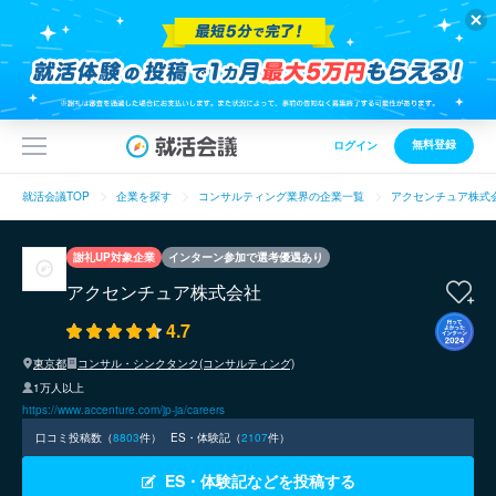
無料登録
ログイン
就活会議TOP
企業を探す
コンサルティング業界の企業一覧
アクセンチュア株式
謝礼UP対象企業
インターン参加で選考優遇あり
アクセンチュア株式会社
4.7
東京都
コンサル・シンクタンク(コンサルティング)
1万人以上
https://www.accenture.com/jp-ja/careers
口コミ投稿数（
8803
件）
ES・体験記（
2107
件）
ES・体験記などを投稿する