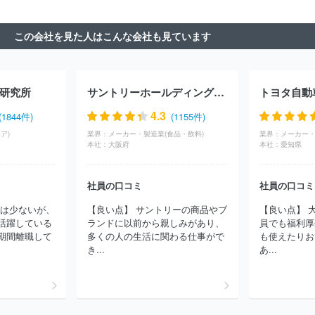
ャパン・インコーポレイテッド
株式会社Ｌｅｇａｓｅｅｄ
株式
会社ビジネスコンサルタント
株式会社武蔵野
株式会社ＣＳ－Ｃ
この会社を見た人はこんな会社も見ています
株式会社ローランド・ベルガー
株式会社ロックフィールド
株式
会社Ｉ２Ｃ
株式会社ダイレクトマーケティンググループ
株式会
社ＩＧＰＩグループ
株式会社アドプランナーホールディングス
Ａ．Ｔ．カーニー株式会社
株式会社ドリームインキュベータ
山
研究所
サントリーホールディングス株式会社
トヨタ自動
田コンサルティンググループ株式会社
ＳＢＣメディカルグループ株
式会社
株式会社スタイル・エッジ
株式会社リオ・ホールディン
4.3
(1844件)
(1155件)
グス
株式会社ライズ・コンサルティング・グループ
株式会社フ
ア)
業界：
メーカー・製造業(食品・飲料)
業界：
メーカー・
リースタイルエンターテイメント
株式会社カトープレジャーグルー
本社：
大阪府
本社：
愛知県
プ
株式会社久原本家グループ本社
社員の口コミ
社員の口コミ
には少ないが、
【良い点】 サントリーの商品やブ
【良い点】 
活躍している
ランドに以前から親しみがあり、
員でも福利厚
期間離職して
多くの人の生活に関わる仕事がで
も使えたりお
き...
あ...