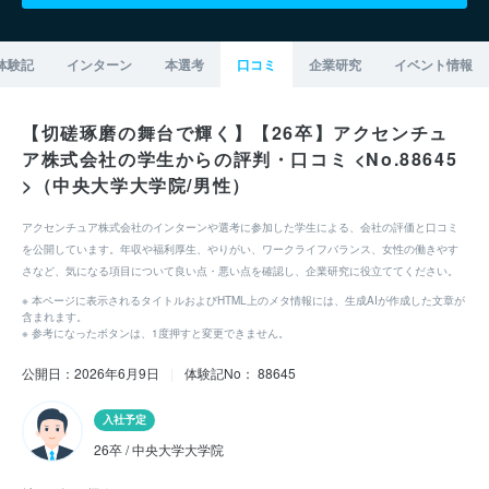
体験記
インターン
本選考
口コミ
企業研究
イベント情報
【切磋琢磨の舞台で輝く】【26卒】アクセンチュ
ア株式会社の学生からの評判・口コミ <No.88645
>（中央大学大学院/男性）
アクセンチュア株式会社のインターンや選考に参加した学生による、会社の評価と口コミ
を公開しています。年収や福利厚生、やりがい、ワークライフバランス、女性の働きやす
さなど、気になる項目について良い点・悪い点を確認し、企業研究に役立ててください。
※ 本ページに表示されるタイトルおよびHTML上のメタ情報には、生成AIが作成した文章が
含まれます。
※ 参考になったボタンは、1度押すと変更できません。
公開日：2026年6月9日
|
体験記No： 88645
入社予定
26卒 / 中央大学大学院