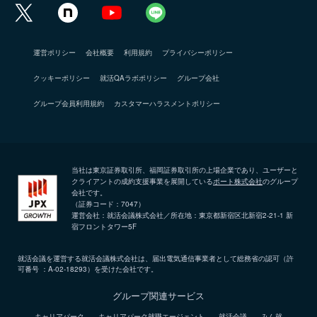
運営ポリシー
会社概要
利用規約
プライバシーポリシー
クッキーポリシー
就活QAラボポリシー
グループ会社
グループ会員利用規約
カスタマーハラスメントポリシー
当社は東京証券取引所、福岡証券取引所の上場企業であり、ユーザーと
クライアントの成約支援事業を展開している
ポート株式会社
のグループ
会社です。
（証券コード：7047）
運営会社：就活会議株式会社／所在地：東京都新宿区北新宿2-21-1 新
宿フロントタワー5F
就活会議を運営する就活会議株式会社は、届出電気通信事業者として総務省の認可（許
可番号 ：A-02-18293）を受けた会社です。