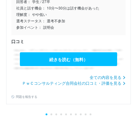
回答者：
学生 / 27卒
公開日：2026年7月13日
社員と話す機会：
10分〜30分は話す機会があった
理解度：
やや低い
27卒/内定/アクセンチュア…
選考ステータス：
選考不参加
4.0
参加イベント：
説明会
公開日：2026年7月13日
口コミ
27卒/選考落選/アクセンチ…
5.0
続きを読む（無料）
公開日：2026年7月13日
27卒/内定/アクセンチュア…
全ての内容を見る
4.0
ＰｗＣコンサルティング合同会社の口コミ・評価を見る
公開日：2026年7月10日
問題を報告する