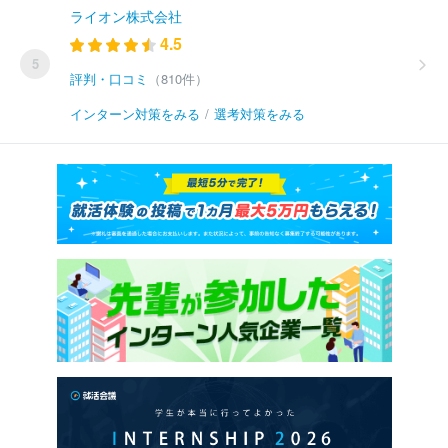
ライオン株式会社
4.5
5
評判・口コミ
（810件）
インターン対策をみる
/
選考対策をみる