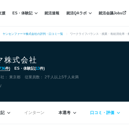
支援
ES・体験記
就活速報
就活QAラボ
就活会議Jobs
ヤンセンファーマ株式会社の評判・口コミ一覧
ワークライフバランス・残業・有給消化率・
マ株式会社
736
件)
ES・体験記(
13
件)
本社：
東京都
従業員数： 2千人以上5千人未満
/
験記
インターン
本選考
口コミ・評価