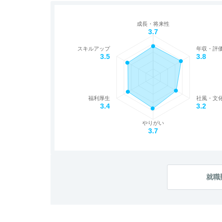
成長・将来性
3.7
スキルアップ
年収・評
3.5
3.8
福利厚生
社風・文
3.4
3.2
やりがい
3.7
就職