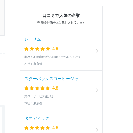
口コミで人気の企業
※ 総合評価を元に集計されています
レーサム
4.9
業界：
不動産(総合不動産・デベロッパー)
本社：
東京都
スターバックスコーヒージャパン
4.8
業界：
サービス(飲食)
本社：
東京都
タマディック
4.8