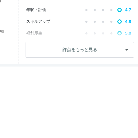
価
年収・評価
4.7
スキルアップ
4.8
理職
福利厚生
5.0
成長・将来性
4.6
評点をもっと見る
社員・管理職
3.8
ワークライフ
5.0
女性の働きやすさ
5.0
入社後のギャップ
4.0
退職理由
3.0