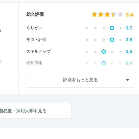
3.4
総合評価
やりがい
3.7
価
年収・評価
3.8
スキルアップ
3.5
化
福利厚生
3.4
成長・将来性
3.7
評点をもっと見る
社員・管理職
3.0
ワークライフ
3.3
社風・文化
3.2
難易度・採用大学を見る
女性の働きやすさ
3.3
入社後のギャップ
3.0