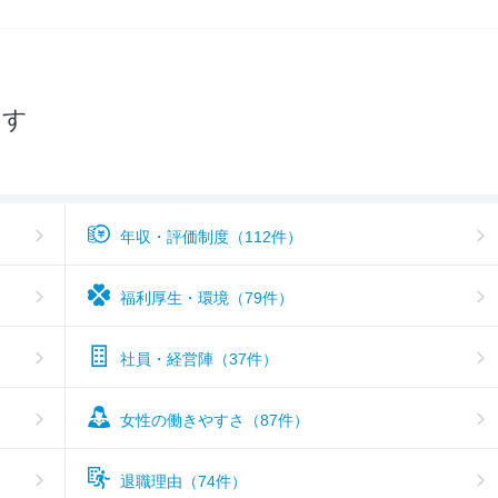
入社難易度
3.8
おすすめ度
3.5
探す
年収・評価制度（112件）
福利厚生・環境（79件）
社員・経営陣（37件）
女性の働きやすさ（87件）
退職理由（74件）