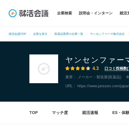
企業検索
説明会・インターン
就活
就活会議TOP
企業を探す
医薬品業界の企業一覧
ヤンセンファーマ株式会社
ヤンセンファー
4.3
口コミ投稿数(
業界：
メーカー・製造業(医薬品)
URL：
https://www.janssen.com/japan
TOP
マッチ度
就活速報
ES・体