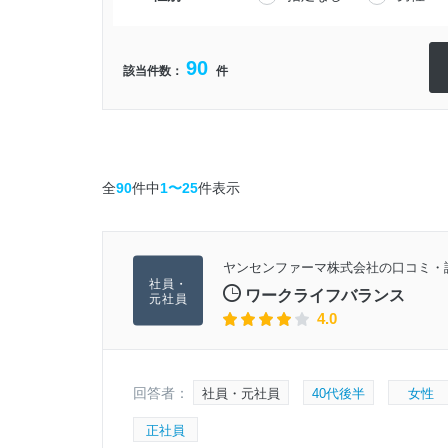
90
該当件数：
件
全
90
件中
1〜25
件表示
ヤンセンファーマ株式会社の口コミ・
ワークライフバランス
4.0
回答者：
社員・元社員
40代後半
女性
正社員