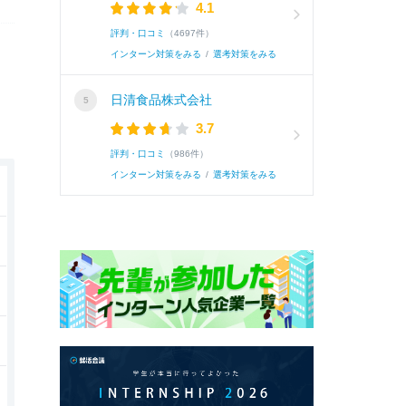
4.1
評判・口コミ
（4697件）
インターン対策をみる
/
選考対策をみる
日清食品株式会社
3.7
評判・口コミ
（986件）
インターン対策をみる
/
選考対策をみる