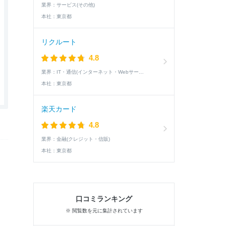
業界：
サービス(その他)
本社：
東京都
リクルート
4.8
業界：
IT・通信(インターネット・Webサービス)
本社：
東京都
楽天カード
4.8
業界：
金融(クレジット・信販)
本社：
東京都
口コミランキング
※ 閲覧数を元に集計されています