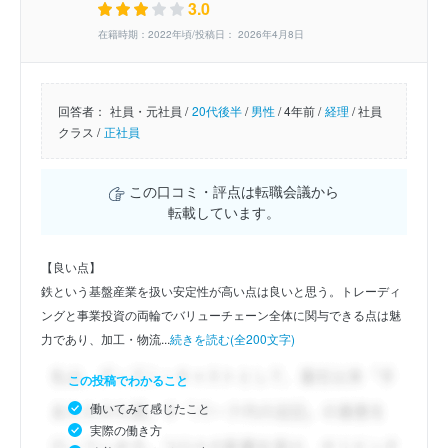
3.0
在籍時期：2022年頃/投稿日： 2026年4月8日
回答者：
社員・元社員 /
20代後半
/
男性
/
4年前 /
経理
/
社員
クラス /
正社員
この口コミ・評点は転職会議から
転載しています。
【良い点】
鉄という基盤産業を扱い安定性が高い点は良いと思う。トレーディ
ングと事業投資の両輪でバリューチェーン全体に関与できる点は魅
力であり、加工・物流...
続きを読む(全200文字)
この投稿でわかること
働いてみて感じたこと
実際の働き方