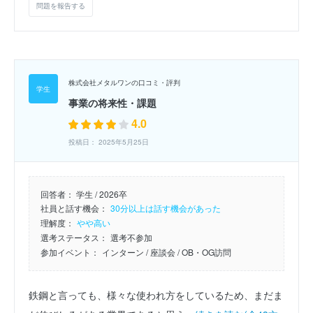
問題を報告する
株式会社メタルワンの口コミ・評判
事業の将来性・課題
4.0
投稿日： 2025年5月25日
回答者：
学生 / 2026卒
社員と話す機会：
30分以上は話す機会があった
理解度：
やや高い
選考ステータス：
選考不参加
参加イベント：
インターン
/ 座談会
/ OB・OG訪問
鉄鋼と言っても、様々な使われ方をしているため、まだま