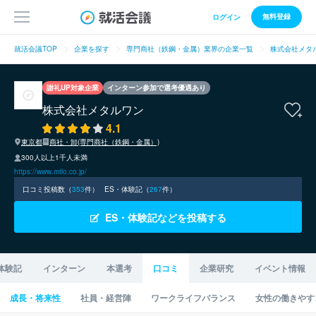
無料登録
ログイン
就活会議TOP
企業を探す
専門商社（鉄鋼・金属）業界の企業一覧
株式会社メタ
謝礼UP対象企業
インターン参加で選考優遇あり
株式会社メタルワン
4.1
東京都
商社・卸(専門商社（鉄鋼・金属）)
300人以上1千人未満
https://www.mtlo.co.jp/
口コミ投稿数（
353
件）
ES・体験記（
267
件）
ES・体験記などを投稿する
体験記
インターン
本選考
口コミ
企業研究
イベント情報
成長・将来性
社員・経営陣
ワークライフバランス
女性の働きやす