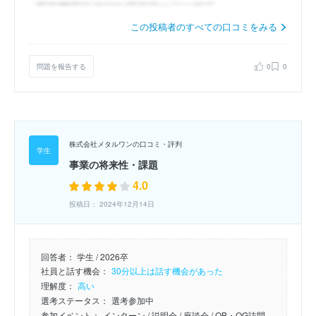
この投稿者のすべての口コミをみる
問題を報告する
0
0
株式会社メタルワンの口コミ・評判
事業の将来性・課題
4.0
投稿日： 2024年12月14日
回答者：
学生 / 2026卒
社員と話す機会：
30分以上は話す機会があった
理解度：
高い
選考ステータス：
選考参加中
参加イベント：
インターン
/ 説明会
/ 座談会
/ OB・OG訪問