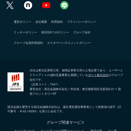
運営ポリシー
会社概要
利用規約
プライバシーポリシー
クッキーポリシー
就活QAラボポリシー
グループ会社
グループ会員利用規約
カスタマーハラスメントポリシー
当社は東京証券取引所、福岡証券取引所の上場企業であり、ユーザーと
クライアントの成約支援事業を展開している
ポート株式会社
のグループ
会社です。
（証券コード：7047）
運営会社：就活会議株式会社／所在地：東京都新宿区北新宿2-21-1 新
宿フロントタワー5F
就活会議を運営する就活会議株式会社は、届出電気通信事業者として総務省の認可（許
可番号 ：A-02-18293）を受けた会社です。