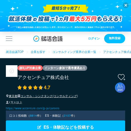
無料登録
ログイン
就活会議TOP
企業を探す
コンサルティング業界の企業一覧
アクセンチュア株式
謝礼UP対象企業
インターン参加で選考優遇あり
アクセンチュア株式会社
4.7
東京都
コンサル・シンクタンク(コンサルティング)
1万人以上
https://www.accenture.com/jp-ja/careers
口コミ投稿数（
8814
件）
ES・体験記（
2107
件）
ES・体験記などを投稿する