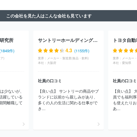
ャパン・インコーポレイテッド
株式会社Ｌｅｇａｓｅｅｄ
株式
会社ビジネスコンサルタント
株式会社武蔵野
株式会社ＣＳ－Ｃ
この会社を見た人はこんな会社も見ています
株式会社ローランド・ベルガー
株式会社ロックフィールド
株式
会社Ｉ２Ｃ
株式会社ダイレクトマーケティンググループ
株式会
社ＩＧＰＩグループ
株式会社アドプランナーホールディングス
Ａ．Ｔ．カーニー株式会社
株式会社ドリームインキュベータ
山
研究所
サントリーホールディングス株式会社
トヨタ自動
田コンサルティンググループ株式会社
ＳＢＣメディカルグループ株
式会社
株式会社スタイル・エッジ
株式会社リオ・ホールディン
4.3
(1849件)
(1155件)
グス
株式会社ライズ・コンサルティング・グループ
株式会社フ
ア)
業界：
メーカー・製造業(食品・飲料)
業界：
メーカー・
リースタイルエンターテイメント
株式会社カトープレジャーグルー
本社：
大阪府
本社：
愛知県
プ
株式会社久原本家グループ本社
社員の口コミ
社員の口コミ
には少ないが、
【良い点】 サントリーの商品やブ
【良い点】 
活躍している
ランドに以前から親しみがあり、
員でも福利厚
期間離職して
多くの人の生活に関わる仕事がで
も使えたりお
き...
あ...