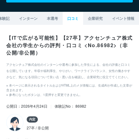
体験記
インターン
本選考
口コミ
企業研究
イベント情報
【ITで広がる可能性】【27卒】アクセンチュア株式
会社の学生からの評判・口コミ <No.86982>（非
公開/非公開）
アクセンチュア株式会社のインターンや選考に参加した学生による、会社の評価と口コミ
を公開しています。年収や福利厚生、やりがい、ワークライフバランス、女性の働きやす
さなど、気になる項目について良い点・悪い点を確認し、企業研究に役立ててください。
※ 本ページに表示されるタイトルおよびHTML上のメタ情報には、生成AIが作成した文章が
含まれます。
※ 参考になったボタンは、1度押すと変更できません。
公開日：2026年4月24日
|
体験記No： 86982
内定
27卒 / 非公開