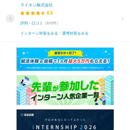
ライオン株式会社
4.5
5
評判・口コミ
（810件）
インターン対策をみる
/
選考対策をみる