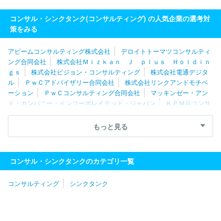
コンサル・シンクタンク(コンサルティング) の人気企業の選考対
策をみる
アビームコンサルティング株式会社
デロイトトーマツコンサルティ
ング合同会社
株式会社Ｍｉｚｋａｎ Ｊ ｐｌｕｓ Ｈｏｌｄｉｎ
ｇｓ
株式会社ビジョン・コンサルティング
株式会社電通デジタ
ル
ＰｗＣアドバイザリー合同会社
株式会社リンクアンドモチベ
ーション
ＰｗＣコンサルティング合同会社
マッキンゼー・アン
ド・カンパニー・インコーポレイテッド・ジャパン
ＫＰＭＧコンサ
ルティング株式会社
株式会社船井総合研究所
ＥＹストラテジ
ー・アンド・コンサルティング株式会社
ボストン・コンサルティン
もっと見る
グ・グループ合同会社
株式会社日本総研
ＭＥＴＡＴＥＡＭ株式
会社
株式会社リクルートマネジメントソリューションズ
合同会
社デロイトトーマツ
株式会社マネジメントソリューションズ
Ｗ
コンサル・シンクタンクのカテゴリ一覧
ＤＢエウレカ株式会社
株式会社リブ・コンサルティング
株式会
社日立コンサルティング
株式会社ノースサンド
ＩＮＴＬＯＯＰ
コンサルティング
シンクタンク
株式会社
レクストホールディングス株式会社
みずほ総合研究所
株式会社
ＮＯＶＡホールディングス株式会社
フォーティエンス
コンサルティング株式会社
ＡＬＬ ＤＩＦＦＥＲＥＮＴ株式会社
株式会社ネクサスエージェント
ベイン・アンド・カンパニー・ジ