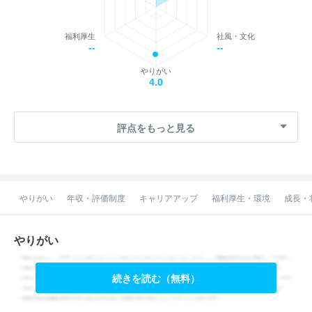
福利厚生
社風・文化
--
--
やりがい
4.0
評点をもっと見る
やりがい
年収・評価制度
キャリアアップ
福利厚生・環境
成長・
やりがい
続きを読む（無料）