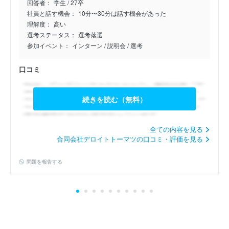
回答者：
学生 / 27卒
公開日：2026年7月13日
社員と話す機会：
10分〜30分は話す機会があった
理解度：
高い
27卒/内定/アクセンチュア…
選考ステータス：
選考落選
4.0
参加イベント：
インターン
/ 説明会
/ 選考
公開日：2026年7月13日
口コミ
27卒/選考落選/アクセンチ…
5.0
続きを読む（無料）
公開日：2026年7月13日
27卒/内定/アクセンチュア…
全ての内容を見る
4.0
合同会社デロイトトーマツの口コミ・評価を見る
公開日：2026年7月10日
問題を報告する