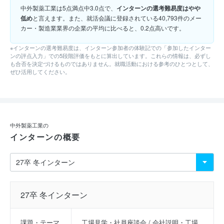
中外製薬工業は5点満点中3.0点で、
インターンの選考難易度はやや
低め
と言えます。また、就活会議に登録されている40,793件のメー
カー・製造業業界の企業の平均に比べると、0.2点高いです。
※インターンの選考難易度は、インターン参加者の体験記での「参加したインター
ンの評点入力」での5段階評価をもとに算出しています。これらの情報は、必ずし
も合否を決定づけるものではありません。就職活動における参考のひとつとして、
ぜひ活用してください。
中外製薬工業の
インターンの概要
27卒 冬インターン
課題・テーマ
工場見学・社員座談会 / 会社説明・工場