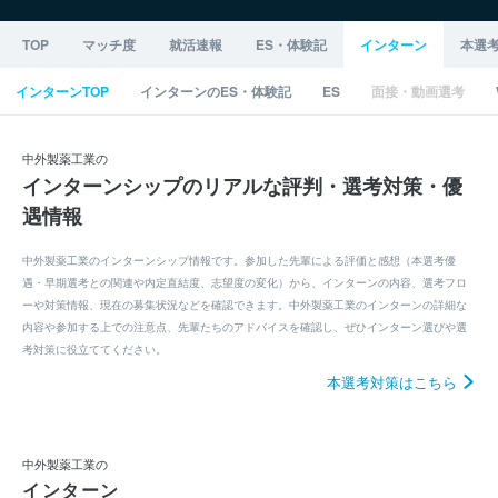
TOP
マッチ度
就活速報
ES・体験記
インターン
本選
インターンTOP
インターンのES・体験記
ES
面接・動画選考
中外製薬工業の
インターンシップのリアルな評判・選考対策・優
遇情報
中外製薬工業のインターンシップ情報です。参加した先輩による評価と感想（本選考優
遇・早期選考との関連や内定直結度、志望度の変化）から、インターンの内容、選考フロ
ーや対策情報、現在の募集状況などを確認できます。中外製薬工業のインターンの詳細な
内容や参加する上での注意点、先輩たちのアドバイスを確認し、ぜひインターン選びや選
考対策に役立ててください。
本選考対策はこちら
中外製薬工業の
インターン