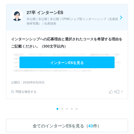
実施時期 : 2026年3月開催 / 期間 : 1日間 / インターンの形式 : 職場・
工場見学 / コース : 工場見学 / 職種 : 生産技術
27卒 インターンES
非公開 | 非公開 | 非公開 | CPMCジョブ型インターンシップ（生産技
参加人数 : 30人
術研究職） | 生産技術
参加学生の大学 :
自分の見学グループは院生が8割くらいだった。
大学名に関しては不明。
インターンシップへの応募理由と選択されたコースを希望する理由を
ご記載ください。（300文字以内）
インターンシップへの参加が本選考でも有利になると思いました
か？ : いいえ
インターンESを見る
27卒 夏インターン
公開日：2026年6月25日
医薬品後期開発の仕事を体験する
問題を報告する
0
1
エントリーシート
選考フロー :
実施時期 : 2025年8月開催 / 期間 : 1日間 / インターンの形式 : 職場・
全てのインターンESを見る（
43
件）
工場見学 / コース : 夏季1day仕事体験 / 職種 : 品質管理職