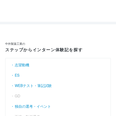
参加人数 : 42人
参加学生の大学 :
地方国立大学の学生が多いように感じた。旧帝大
の人はそこまでいなかった印象。
インターンシップへの参加が本選考でも有利になると思いました
か？ : はい
中外製薬工業の
ステップからインターン体験記を探す
志望動機
ES
WEBテスト・筆記試験
GD
独自の選考・イベント