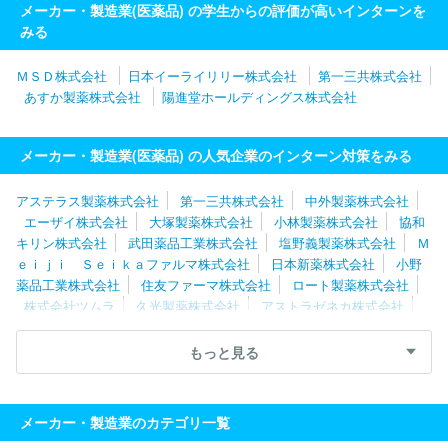
メーカー・製造業(医薬品) の学生からの評価が高いインターンを
みる
ＭＳＤ株式会社
日本イーライリリー株式会社
第一三共株式会社
あすか製薬株式会社
陽進堂ホールディングス株式会社
メーカー・製造業(医薬品) の人気企業のインターン対策をみる
アステラス製薬株式会社
第一三共株式会社
中外製薬株式会社
エーザイ株式会社
大塚製薬株式会社
小林製薬株式会社
協和
キリン株式会社
武田薬品工業株式会社
塩野義製薬株式会社
Ｍ
ｅｉｊｉ Ｓｅｉｋａファルマ株式会社
日本新薬株式会社
小野
薬品工業株式会社
住友ファーマ株式会社
ロート製薬株式会社
株式会社ツムラ
久光製薬株式会社
アストラゼネカ株式会社
大鵬薬品工業株式会社
マルホ株式会社
アース製薬株式会社
杏林製薬株式会社
参天製薬株式会社
科研製薬株式会社
日本
もっと見る
イーライリリー株式会社
日本化薬株式会社
佐藤製薬株式会社
ゼリア新薬工業株式会社
沢井製薬株式会社
キッセイ薬品工業株
式会社
あすか製薬株式会社
ＪＣＲファーマ株式会社
ＭＳＤ株
メーカー・製造業のカテゴリ一覧
式会社
株式会社大塚製薬工場
生化学工業株式会社
ノバルティ