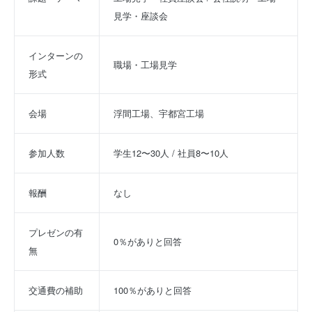
見学・座談会
インターンの
職場・工場見学
形式
会場
浮間工場、宇都宮工場
参加人数
学生12〜30人 / 社員8〜10人
報酬
なし
プレゼンの有
0％がありと回答
無
交通費の補助
100％がありと回答