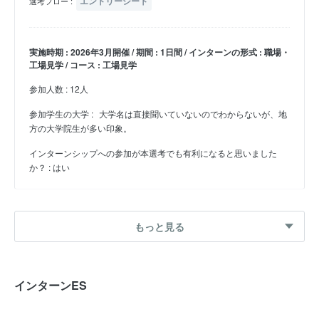
エントリーシート
選考フロー :
実施時期 : 2026年3月開催 / 期間 : 1日間 / インターンの形式 : 職場・
工場見学 / コース : 工場見学
参加人数 : 12人
参加学生の大学 :
大学名は直接聞いていないのでわからないが、地
方の大学院生が多い印象。
インターンシップへの参加が本選考でも有利になると思いました
か？ : はい
27卒 冬インターン
もっと見る
工場見学・社員座談会
エントリーシート
選考フロー :
インターンES