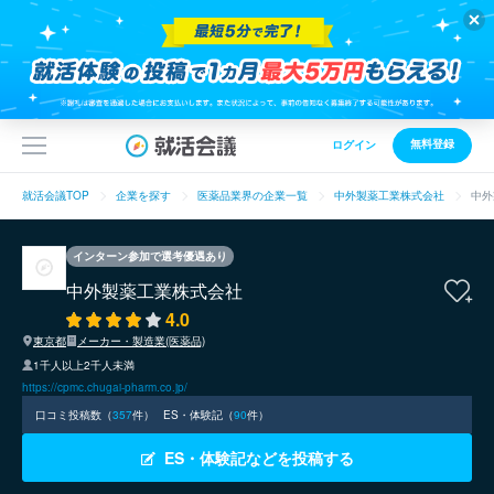
無料登録
ログイン
就活会議TOP
企業を探す
医薬品業界の企業一覧
中外製薬工業株式会社
中外
インターン参加で選考優遇あり
中外製薬工業株式会社
4.0
東京都
メーカー・製造業(医薬品)
1千人以上2千人未満
https://cpmc.chugai-pharm.co.jp/
口コミ投稿数（
357
件）
ES・体験記（
90
件）
ES・体験記などを投稿する