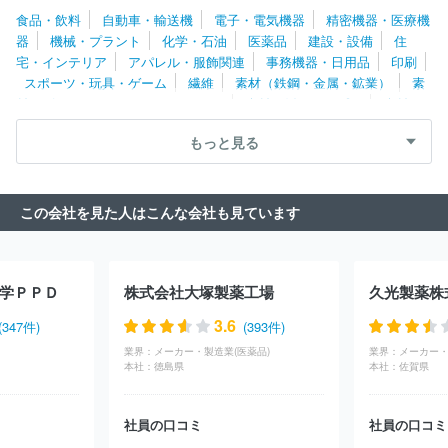
スファーマ株式会社
東和薬品株式会社
タカラバイオ株式会社
食品・飲料
自動車・輸送機
電子・電気機器
精密機器・医療機
積水メディカル株式会社
鳥居薬品株式会社
旭化成セラピューテ
器
機械・プラント
化学・石油
医薬品
建設・設備
住
ィクス株式会社
千寿製薬株式会社
バイエル薬品株式会社
全薬
宅・インテリア
アパレル・服飾関連
事務機器・日用品
印刷
工業株式会社
陽進堂ホールディングス株式会社
協和発酵バイオ
スポーツ・玩具・ゲーム
繊維
素材（鉄鋼・金属・鉱業）
素
株式会社
グラクソ・スミスクライン株式会社
ＥＡファーマ株式
材（ゴム・ガラス・セラミックス）
素材（紙・パルプ）
素材
会社
ニプロファーマ株式会社
アッヴィ合同会社
大日本除蟲菊
（その他）
農林・水産
たばこ・飼料
その他
株式会社
もっと見る
この会社を見た人はこんな会社も見ています
学ＰＰＤ
株式会社大塚製薬工場
久光製薬株
3.6
(347件)
(393件)
業界：
メーカー・製造業(医薬品)
業界：
メーカー・
本社：
徳島県
本社：
佐賀県
社員の口コミ
社員の口コミ