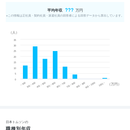
???
平均年収
万円
※この情報は正社員・契約社員・派遣社員の回答者による回答データから算出しています。
（人）
35
30
25
20
15
10
5
0
~ 300
701 ~ 800
301 ~ 400
801 ~ 900
401 ~ 500
901 ~ 1000
501 ~ 600
601 ~ 700
1001 ~
（万円）
日本トムソンの
職種別年収