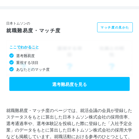
を支えております。
当社の製品【IKO】ブランドには、英単語の頭文字を取って下記
日本トムソンの
マッチ度の見かた
就職難易度・マッチ度
3つの意味が込められています。
・Innovation：革新的な
ここでわかること
・Know-how：高度な技術に立脚し
選考難易度
・Originality：創造性に富む
重視する項目
あなたとのマッチ度
最後に、弊社の経営理念と、日本トムソンのこれからについて、
お伝えしたいと思います。
選考難易度を見る
「社会に貢献する技術開発型企業」
この理念は企業の行動指針に大きな影響を与えています。私ども
就職難易度・マッチ度のページでは、就活会議の会員が登録した
ステータスをもとに算出した日本トムソン株式会社の採用倍率、
がもてる技術と情熱のすべてを傾注してお客様が抱える問題を解
選考通過率や、選考体験記を投稿した際に登録した「入社予定企
決するという意識を、全社員が共有しております。
業」のデータをもとに算出した日本トムソン株式会社の採用大学
なども掲載しています。就職活動における参考のひとつとして、