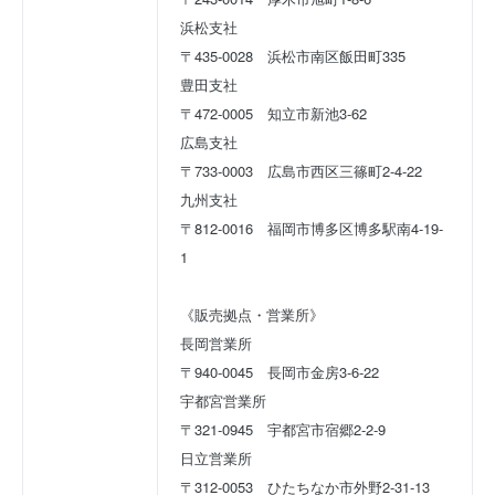
浜松支社
〒435-0028　浜松市南区飯田町335
豊田支社
〒472-0005　知立市新池3-62
広島支社
〒733-0003　広島市西区三篠町2-4-22
九州支社
〒812-0016　福岡市博多区博多駅南4-19-
1
《販売拠点・営業所》
長岡営業所
〒940-0045　長岡市金房3-6-22
宇都宮営業所
〒321-0945　宇都宮市宿郷2-2-9
日立営業所
〒312-0053　ひたちなか市外野2-31-13