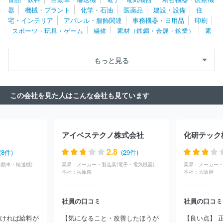
外爐工業株式会社
株式会社キトー
澁谷工業株式会社
株式会社
器
機械・プラント
化学・石油
医薬品
建設・設備
住
フジキカイ
エムケー精工株式会社
日研ツール株式会社
小倉ク
宅・インテリア
アパレル・服飾関連
事務機器・日用品
印刷
ラッチ株式会社
引地精工株式会社
ＮＩＴＴＯＫＵ株式会社
キ
スポーツ・玩具・ゲーム
繊維
素材（鉄鋼・金属・鉱業）
素
ヤノン化成株式会社
株式会社タンガロイ
レオン自動機株式会社
材（ゴム・ガラス・セラミックス）
素材（紙・パルプ）
素材
ＳＭＣ株式会社
東芝エレベータ株式会社
株式会社小松製作所
（その他）
農林・水産
たばこ・飼料
その他
イーデーエム株式会社
旭ダイヤモンド工業株式会社
株式会社大
もっと見る
都技研
日立建機株式会社
栗田工業株式会社
日鉄エンジニアリ
ング株式会社
株式会社放電精密加工研究所
カシオ計算機株式会
社
ヤマトプロテック株式会社
株式会社鷺宮製作所
住友金属鉱
この会社を見た人はこんな会社も見ています
山株式会社
株式会社ディスコ
ジョンソンコントロールズ株式会
社
コニカミノルタ株式会社
株式会社桜井グラフィックシステム
ズ
ナブテスコ株式会社
株式会社エヌ・ピー・シー
ＵＢＥ株式
会社
野村マイクロ・サイエンス株式会社
ＴＨＫ株式会社
大平
アイベステクノ株式会社
化研テック
洋機工株式会社
東洋エンジニアリング株式会社
サミー株式会社
株式会社日本製鋼所
株式会社アビリカ
株式会社キッツ
オイ
2.8
(8件)
(29件)
レス工業株式会社
株式会社ツガミ
住友重機械工業株式会社
株
自動車・輸送機)
業界：
メーカー・製造業(電子・電気機器)
業界：
メーカー・
式会社マースグループホールディングス
株式会社アルバック
ヤ
本社：
兵庫県
本社：
大阪府
マシンフィルタ株式会社
オルガノ株式会社
日本精工株式会社
株式会社電業社機械製作所
長野計器株式会社
三井金属株式会
社
アイダエンジニアリング株式会社
株式会社加藤製作所
株式
社員の口コミ
社員の口コミ
会社三共
株式会社小森コーポレーション
千代田インテグレ株式
続ければ給料が
【気になること・改善したほうが
【良い点】 
会社
株式会社荏原製作所
川崎重工業株式会社
株式会社技研製