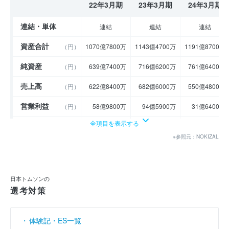
22年3月期
23年3月期
24年3月期
連結・単体
連結
連結
連結
資産合計
（円）
1070億7800万
1143億4700万
1191億8700万
純資産
（円）
639億7400万
716億6200万
761億6400万
売上高
（円）
622億8400万
682億6000万
550億4800万
営業利益
（円）
58億9800万
94億5900万
31億6400万
全項目を表示する
経常利益
（円）
74億8800万
104億7900万
45億2500万
※参照元：NOKIZAL
当期純利益
（円）
41億3400万
74億6900万
26億7400万
利益余剰金
----
----
----
（円）
日本トムソンの
売上伸び率
（％）
40.46
9.59
- 19.36
選考対策
営業利益率
（％）
9.47
13.86
5.75
体験記・ES一覧
経常利益率
（％）
12.02
15.35
8.22