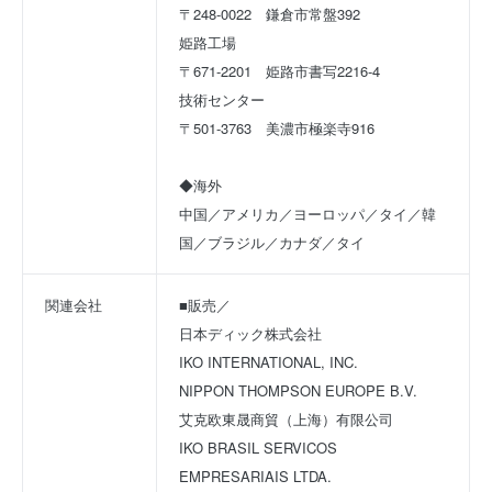
〒248-0022　鎌倉市常盤392
姫路工場
〒671-2201　姫路市書写2216-4
技術センター
〒501-3763　美濃市極楽寺916
◆海外
中国／アメリカ／ヨーロッパ／タイ／韓
国／ブラジル／カナダ／タイ
関連会社
■販売／ 
日本ディック株式会社 
IKO INTERNATIONAL, INC. 
NIPPON THOMPSON EUROPE B.V. 
艾克欧東晟商貿（上海）有限公司 
IKO BRASIL SERVICOS 
EMPRESARIAIS LTDA. 