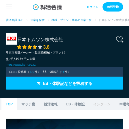
無料登録
ログイン
就活会議TOP
企業を探す
機械・プラント業界の企業一覧
日本トムソン株式会社
日本トムソン株式会社
3.8
東京都
メーカー・製造業(機械・プラント)
2千人以上5千人未満
https://www.ikont.co.jp/
口コミ投稿数（
173
件）
ES・体験記（
11
件）
ES・体験記などを投稿する
TOP
マッチ度
就活速報
ES・体験記
インターン
本選