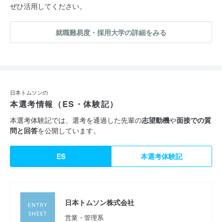
ぜひ活用してください。
当社の扱う商品である『ベアリング』には、“支え”という意味が
ありますが、
就職難易度・採用大学の詳細をみる
私たちは、日本トムソンの存在や当社の製品が、社会の支えにな
ることを目指しています。価値を提供し続け、信頼を生み、日本
だけでなく海外にも頭角を現すような企業になるよう、これから
も努力していきます。
日本トムソンの
本選考情報（ES・体験記）
本選考体験記では、選考を通過した先輩の
志望動機
や
面接での質
問と回答
を公開しています。
ES
本選考体験記
日本トムソン株式会社
営業・管理系