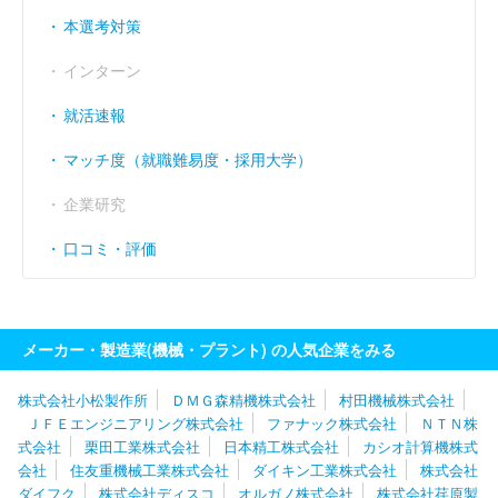
本選考対策
インターン
就活速報
マッチ度（就職難易度・採用大学）
企業研究
口コミ・評価
メーカー・製造業(機械・プラント) の人気企業をみる
株式会社小松製作所
ＤＭＧ森精機株式会社
村田機械株式会社
ＪＦＥエンジニアリング株式会社
ファナック株式会社
ＮＴＮ株
式会社
栗田工業株式会社
日本精工株式会社
カシオ計算機株式
会社
住友重機械工業株式会社
ダイキン工業株式会社
株式会社
ダイフク
株式会社ディスコ
オルガノ株式会社
株式会社荏原製