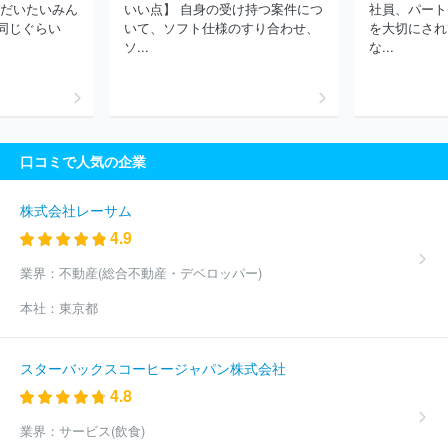
 だいたいみん
いい点】 自身の受け持つ案件につ
社員、パート
作所
株式会社アイエイアイ
ＪＦＥエンジニアリング株式会社
同じぐらい
いて、ソフト仕様のすり合わせ、
を大切にされ
ほか(4294件)
ソ...
な...
口コミで人気の企業
株式会社レーサム
4.9
業界：
不動産(総合不動産・デベロッパー)
本社：
東京都
スターバックスコーヒージャパン株式会社
4.8
業界：
サービス(飲食)