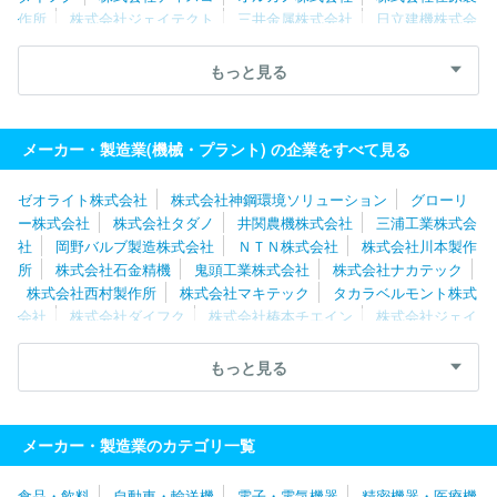
作所
株式会社ジェイテクト
三井金属株式会社
日立建機株式会
社
住友金属鉱山株式会社
川崎重工業株式会社
ＴＨＫ株式会
社
三浦工業株式会社
グローリー株式会社
ＳＭＣ株式会社
もっと見る
カナデビア株式会社
株式会社椿本チエイン
ナブテスコ株式会
社
トーテックアメニティ株式会社
株式会社堀場製作所
株式会
社マキタ
メーカー・製造業(機械・プラント) の企業をすべて見る
ゼオライト株式会社
株式会社神鋼環境ソリューション
グローリ
ー株式会社
株式会社タダノ
井関農機株式会社
三浦工業株式会
社
岡野バルブ製造株式会社
ＮＴＮ株式会社
株式会社川本製作
所
株式会社石金精機
鬼頭工業株式会社
株式会社ナカテック
株式会社西村製作所
株式会社マキテック
タカラベルモント株式
会社
株式会社ダイフク
株式会社椿本チエイン
株式会社ジェイ
テクト
フジテック株式会社
ＹＵＳＨＩＮ株式会社
株式会社マ
キタ
ダイキン工業株式会社
オーエスジー株式会社
岐阜精工株
もっと見る
式会社
株式会社堀場製作所
株式会社工進
ＣＫＤ株式会社
村田機械株式会社
株式会社大一商会
三洋機工株式会社
ワタ
ナベフーマック株式会社
オークマ株式会社
ヤマザキマザック株
メーカー・製造業のカテゴリ一覧
式会社
カナデビア株式会社
新東工業株式会社
ＤＭＧ森精機株
式会社
トーテックアメニティ株式会社
ファナック株式会社
中
食品・飲料
自動車・輸送機
電子・電気機器
精密機器・医療機