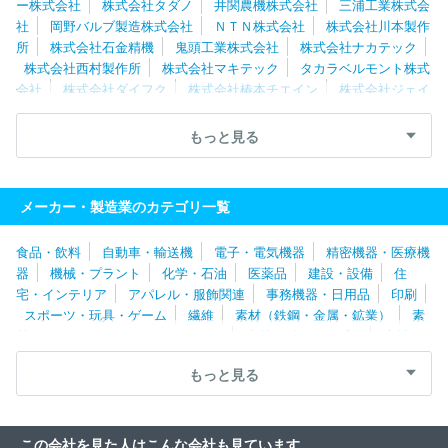
ー株式会社
株式会社タダノ
井関農機株式会社
三浦工業株式会
社
岡野バルブ製造株式会社
ＮＴＮ株式会社
株式会社川本製作
所
株式会社石金精機
鬼頭工業株式会社
株式会社ナカテック
株式会社西村製作所
株式会社マキテック
タカラベルモント株式
会社
株式会社ダイフク
株式会社椿本チエイン
株式会社ジェイ
テクト
フジテック株式会社
ＹＵＳＨＩＮ株式会社
株式会社マ
キタ
ダイキン工業株式会社
オーエスジー株式会社
岐阜精工株
もっと見る
式会社
株式会社堀場製作所
株式会社工進
ＣＫＤ株式会社
村田機械株式会社
株式会社大一商会
三洋機工株式会社
ワタ
ナベフーマック株式会社
オークマ株式会社
ヤマザキマザック株
メーカー・製造業のカテゴリ一覧
式会社
カナデビア株式会社
新東工業株式会社
ＤＭＧ森精機株
式会社
トーテックアメニティ株式会社
ファナック株式会社
中
食品・飲料
自動車・輸送機
電子・電気機器
精密機器・医療機
外爐工業株式会社
澁谷工業株式会社
株式会社フジキカイ
エム
器
機械・プラント
化学・石油
医薬品
建設・設備
住
ケー精工株式会社
日研ツール株式会社
小倉クラッチ株式会社
宅・インテリア
アパレル・服飾関連
事務機器・日用品
印刷
引地精工株式会社
ＮＩＴＴＯＫＵ株式会社
キヤノン化成株式会
スポーツ・玩具・ゲーム
繊維
素材（鉄鋼・金属・鉱業）
素
社
株式会社タンガロイ
レオン自動機株式会社
ＳＭＣ株式会
材（ゴム・ガラス・セラミックス）
素材（紙・パルプ）
素材
社
東芝エレベータ株式会社
株式会社小松製作所
イーデーエム
（その他）
農林・水産
たばこ・飼料
その他
株式会社
旭ダイヤモンド工業株式会社
株式会社大都技研
日立
もっと見る
建機株式会社
栗田工業株式会社
日鉄エンジニアリング株式会社
株式会社放電精密加工研究所
カシオ計算機株式会社
ヤマトプロ
テック株式会社
株式会社鷺宮製作所
住友金属鉱山株式会社
株
この会社を見た人はこんな会社も見ています
式会社ディスコ
ジョンソンコントロールズ株式会社
コニカミノ