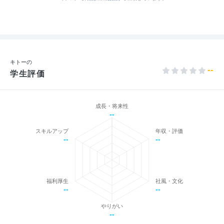
キトーの
--
学生評価
成長・将来性
--
スキルアップ
年収・評価
--
--
福利厚生
社風・文化
--
--
やりがい
--