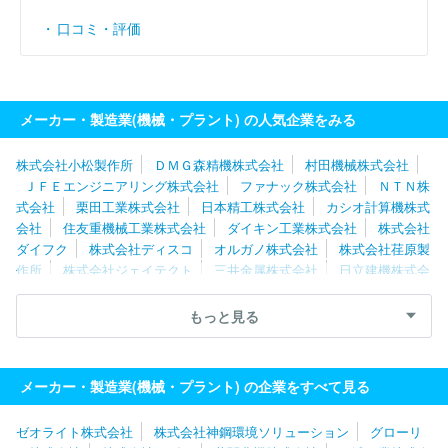
口コミ・評価
メーカー・製造業(機械・プラント) の人気企業をみる
株式会社小松製作所
ＤＭＧ森精機株式会社
村田機械株式会社
ＪＦＥエンジニアリング株式会社
ファナック株式会社
ＮＴＮ株
式会社
栗田工業株式会社
日本精工株式会社
カシオ計算機株式
会社
住友重機械工業株式会社
ダイキン工業株式会社
株式会社
ダイフク
株式会社ディスコ
オルガノ株式会社
株式会社荏原製
作所
株式会社ジェイテクト
三井金属株式会社
日立建機株式会
社
住友金属鉱山株式会社
川崎重工業株式会社
ＴＨＫ株式会
社
三浦工業株式会社
グローリー株式会社
ＳＭＣ株式会社
もっと見る
カナデビア株式会社
株式会社椿本チエイン
ナブテスコ株式会
社
トーテックアメニティ株式会社
株式会社堀場製作所
株式会
社マキタ
メーカー・製造業(機械・プラント) の企業をすべて見る
ゼオライト株式会社
株式会社神鋼環境ソリューション
グローリ