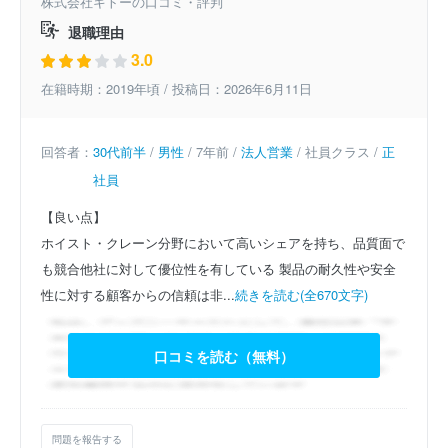
株式会社キトーの口コミ・評判
退職理由
3.0
在籍時期：2019年頃 / 投稿日：2026年6月11日
回答者：
30代前半
/
男性
/ 7年前 /
法人営業
/ 社員クラス /
正
社員
【良い点】
ホイスト・クレーン分野において高いシェアを持ち、品質面で
も競合他社に対して優位性を有している
製品の耐久性や安全
性に対する顧客からの信頼は非...
続きを読む(全670文字)
口コミを読む（無料）
問題を報告する