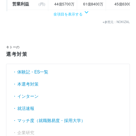
営業利益
（円）
44億5700万
61億8400万
45億6300万
全項目を表示する
経常利益
（円）
45億5000万
64億1500万
73億2800万
※参照元：NOKIZAL
当期純利益
（円）
23億4400万
45億6300万
41億2100万
利益余剰金
----
----
232億7400万
（円）
キトーの
売上伸び率
（％）
- 11.78
20.66
- 58.35
選考対策
営業利益率
（％）
8.6
9.89
17.53
体験記・ES一覧
経常利益率
（％）
8.78
10.26
28.15
本選考対策
インターン
就活速報
マッチ度（就職難易度・採用大学）
企業研究