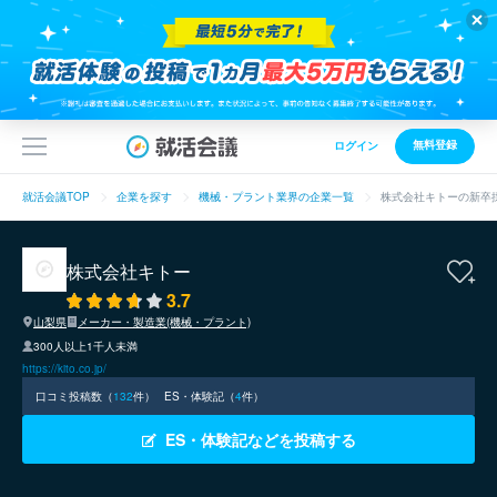
無料登録
ログイン
就活会議TOP
企業を探す
機械・プラント業界の企業一覧
株式会社キトーの新卒
株式会社キトー
3.7
山梨県
メーカー・製造業(機械・プラント)
300人以上1千人未満
https://kito.co.jp/
口コミ投稿数（
132
件）
ES・体験記（
4
件）
ES・体験記などを投稿する