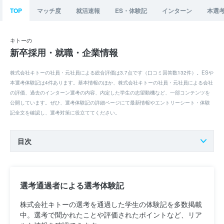
TOP
マッチ度
就活速報
ES・体験記
インターン
本選
キトーの
新卒採用・就職・企業情報
株式会社キトーの社員・元社員による総合評価は3.7点です（口コミ回答数132件）。ESや
本選考体験記は4件あります。基本情報のほか、株式会社キトーの社員・元社員による会社
の評価、過去のインターン選考の内容、内定した学生の志望動機など、一部コンテンツを
公開しています。ぜひ、選考体験記の詳細ページにて最新情報やエントリーシート・体験
記全文を確認し、選考対策に役立ててください。
目次
選考通過者による選考体験記
株式会社キトーの選考を通過した学生の体験記を多数掲載
中。選考で聞かれたことや評価されたポイントなど、リア