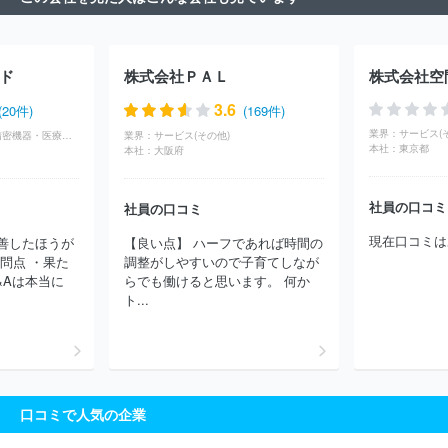
ルタ株式会社
株式会社桜井グラフィックシステムズ
ナブテスコ
株式会社
株式会社エヌ・ピー・シー
ＵＢＥ株式会社
野村マイ
クロ・サイエンス株式会社
ＴＨＫ株式会社
大平洋機工株式会社
ド
株式会社ＰＡＬ
株式会社空
東洋エンジニアリング株式会社
サミー株式会社
株式会社日本製
鋼所
株式会社アビリカ
株式会社キッツ
オイレス工業株式会
3.6
(20件)
(169件)
社
株式会社ツガミ
住友重機械工業株式会社
株式会社マースグ
業界：
サービス(
メーカー・製造業(精密機器・医療機器)
業界：
サービス(その他)
ループホールディングス
株式会社アルバック
ヤマシンフィルタ
本社：
東京都
本社：
大阪府
株式会社
オルガノ株式会社
日本精工株式会社
株式会社電業社
機械製作所
長野計器株式会社
三井金属株式会社
アイダエンジ
社員の口コミ
ニアリング株式会社
株式会社加藤製作所
株式会社三共
株式会
社員の口コミ
社小森コーポレーション
千代田インテグレ株式会社
株式会社荏
現在口コミは
善したほうが
【良い点】 ハーフであれば時間の
原製作所
日本トムソン株式会社
川崎重工業株式会社
株式会社
問点 ・果た
調整がしやすいので子育てしなが
技研製作所
株式会社アイエイアイ
ＪＦＥエンジニアリング株式
&Aは本当に
らでも働けると思います。 何か
会社
ほか(4294件)
ト...
口コミで人気の企業