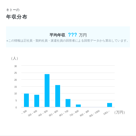
キトーの
年収分布
???
平均年収
万円
※この情報は正社員・契約社員・派遣社員の回答者による回答データから算出しています。
（人）
30
25
20
15
10
5
0
~ 300
701 ~ 800
301 ~ 400
801 ~ 900
401 ~ 500
901 ~ 1000
501 ~ 600
601 ~ 700
1001 ~
（万円）