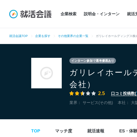
企業検索
説明会・インターン
就活
就活会議TOP
企業を探す
その他業界の企業一覧
ガリレイホールディングス株
インターン参加で選考優遇あり
ガリレイホール
会社）
2.5
口コミ投稿数(
業界：
サービス(その他)
本社：
大
TOP
マッチ度
就活速報
ES・体