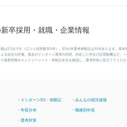
新卒採用・就職・企業情報
は2.5点です（口コミ回答数301件）。ESや本選考体験記は31件あります。基本
による会社の評価、過去のインターン選考の内容、内定した学生の志望動機など、一
にて最新情報やエントリーシート・体験記全文を確認し、選考対策に役立ててくださ
・インターンES・体験記
・みんなの就活速報
・年収分布
・職種別年収
・選考対策