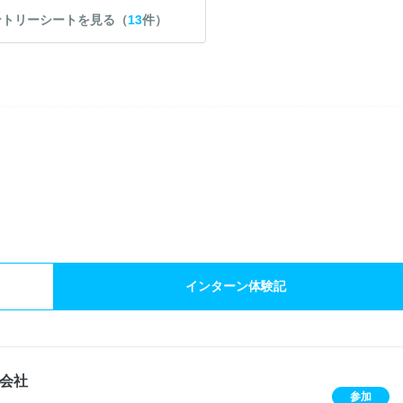
ントリーシートを見る（
13
件）
）
インターン体験記
会社
参加