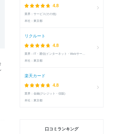
4.8
業界：
サービス(その他)
本社：
東京都
リクルート
4.8
業界：
IT・通信(インターネット・Webサービス)
本社：
東京都
会
ル
楽天カード
4.8
業界：
金融(クレジット・信販)
本社：
東京都
口コミランキング