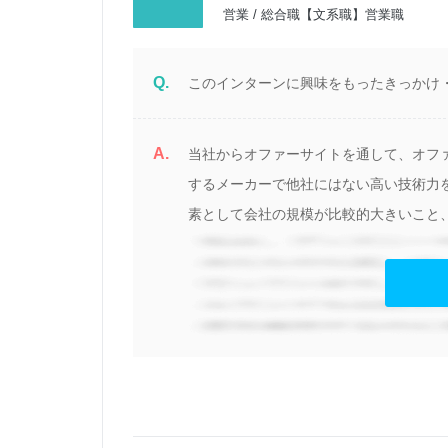
営業 / 総合職【文系職】営業職
Q.
このインターンに興味をもったきっかけ
A.
と
当社からオファーサイトを通して、オフ
い
するメーカーで他社にはない高い技術力
素として会社の規模が比較的大きいこと、
見る
告する