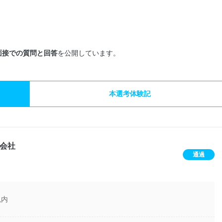
面接での質問と回答
を公開しています。
本選考体験記
会社
通過
以内