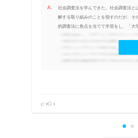
A.
お
社会調査法を学んできた。社会調査法と
液
解する取り組みのことを指すのだが、そ
的調査法に焦点を当てて学習をし、「大学
見る
告する
0
1