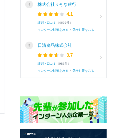
株式会社りそな銀行
A.
情報系の知識を体系的に、プログラミング、デ
4.1
を使用した実習まで...
続きを読む(全121文字)
評判・口コミ
（4697件）
インターン対策をみる
/
選考対策をみる
続き
日清食品株式会社
3.7
評判・口コミ
（986件）
インターン対策をみる
/
選考対策をみる
0
0