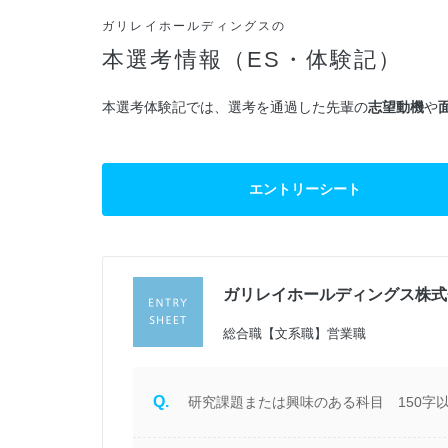
ガリレイホールディングスの
本選考情報（ES・体験記）
本選考体験記では、選考を通過した先輩の
志望動機
や
エントリーシート
ガリレイホールディングス株式
定
総合職【文系職】営業職
Q.
研究課題または興味のある科目 150字