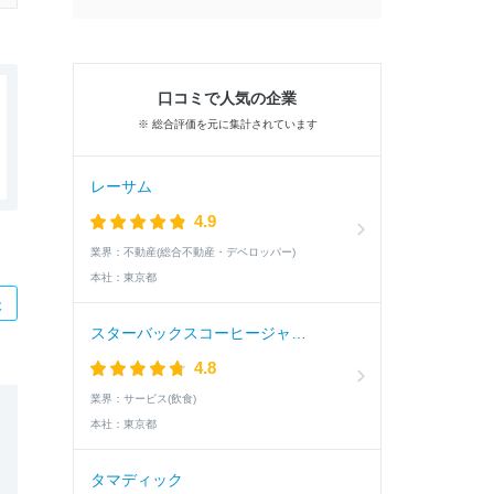
口コミで人気の企業
※ 総合評価を元に集計されています
レーサム
4.9
業界：
不動産(総合不動産・デベロッパー)
本社：
東京都
た
スターバックスコーヒージャパン
4.8
業界：
サービス(飲食)
本社：
東京都
タマディック