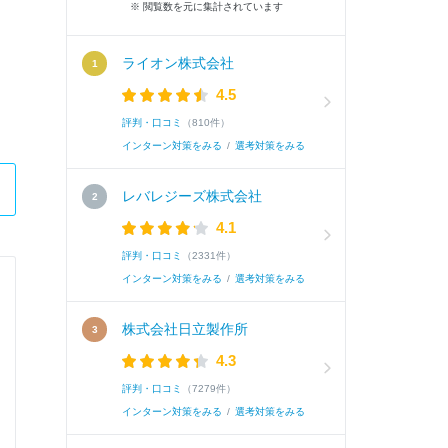
※ 閲覧数を元に集計されています
ライオン株式会社
4.5
評判・口コミ
（810件）
インターン対策をみる
/
選考対策をみる
レバレジーズ株式会社
4.1
評判・口コミ
（2331件）
インターン対策をみる
/
選考対策をみる
ガリレイホールディングス株式会社
株式会社日立製作所
技能職
4.3
評判・口コミ
（7279件）
Q.
研究課題または興味のある科目
インターン対策をみる
/
選考対策をみる