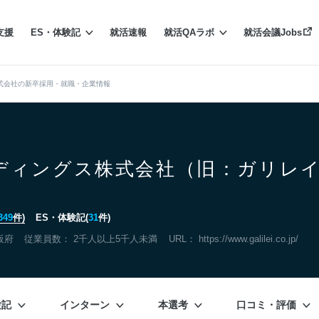
支援
ES・体験記
就活速報
就活QAラボ
就活会議Jobs
式会社の新卒採用・就職・企業情報
ディングス株式会社（旧：ガリレ
349
件)
ES・体験記(
31
件)
阪府
従業員数： 2千人以上5千人未満
URL：
https://www.galilei.co.jp/
験記
インターン
本選考
口コミ・評価