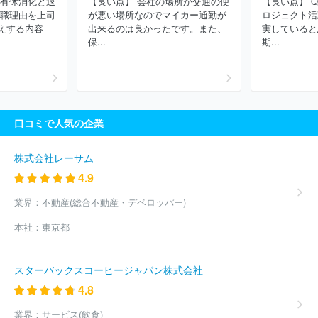
に有休消化と退
【良い点】 会社の場所が交通の便
【良い点】 
トムソン株式会社
川崎重工業株式会社
株式会社技研製作所
株
退職理由を上司
が悪い場所なのでマイカー通勤が
ロジェクト活
式会社アイエイアイ
ＪＦＥエンジニアリング株式会社
ほか(4294
えする内容
出来るのは良かったです。また、
実していると
件)
保...
期...
口コミで人気の企業
株式会社レーサム
4.9
業界：
不動産(総合不動産・デベロッパー)
本社：
東京都
スターバックスコーヒージャパン株式会社
4.8
業界：
サービス(飲食)