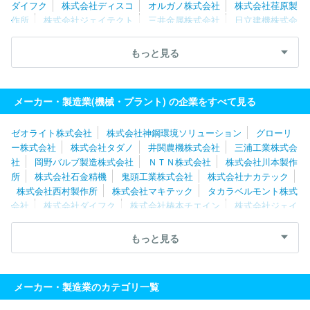
ダイフク
株式会社ディスコ
オルガノ株式会社
株式会社荏原製
作所
株式会社ジェイテクト
三井金属株式会社
日立建機株式会
社
住友金属鉱山株式会社
川崎重工業株式会社
ＴＨＫ株式会
社
三浦工業株式会社
グローリー株式会社
ＳＭＣ株式会社
もっと見る
カナデビア株式会社
株式会社椿本チエイン
ナブテスコ株式会
社
トーテックアメニティ株式会社
株式会社堀場製作所
株式会
社マキタ
メーカー・製造業(機械・プラント) の企業をすべて見る
ゼオライト株式会社
株式会社神鋼環境ソリューション
グローリ
ー株式会社
株式会社タダノ
井関農機株式会社
三浦工業株式会
社
岡野バルブ製造株式会社
ＮＴＮ株式会社
株式会社川本製作
所
株式会社石金精機
鬼頭工業株式会社
株式会社ナカテック
株式会社西村製作所
株式会社マキテック
タカラベルモント株式
会社
株式会社ダイフク
株式会社椿本チエイン
株式会社ジェイ
テクト
フジテック株式会社
ＹＵＳＨＩＮ株式会社
株式会社マ
キタ
ダイキン工業株式会社
オーエスジー株式会社
岐阜精工株
もっと見る
式会社
株式会社堀場製作所
株式会社工進
ＣＫＤ株式会社
村田機械株式会社
株式会社大一商会
三洋機工株式会社
ワタ
ナベフーマック株式会社
オークマ株式会社
ヤマザキマザック株
メーカー・製造業のカテゴリ一覧
式会社
カナデビア株式会社
新東工業株式会社
ＤＭＧ森精機株
式会社
トーテックアメニティ株式会社
ファナック株式会社
中