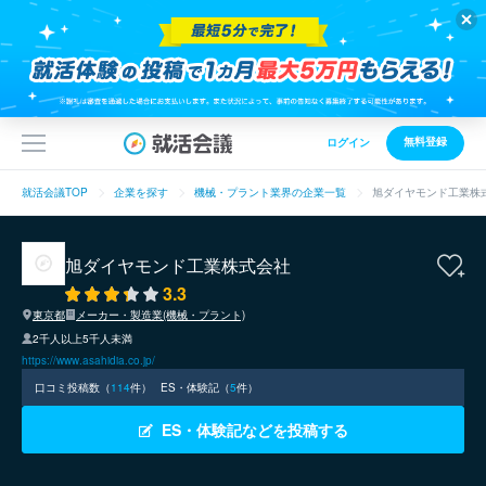
無料登録
ログイン
就活会議TOP
企業を探す
機械・プラント業界の企業一覧
旭ダイヤモンド工業株
旭ダイヤモンド工業株式会社
3.3
東京都
メーカー・製造業(機械・プラント)
2千人以上5千人未満
https://www.asahidia.co.jp/
口コミ投稿数（
114
件）
ES・体験記（
5
件）
ES・体験記などを投稿する