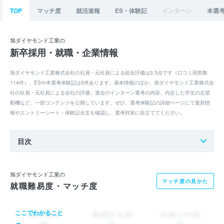
TOP
マッチ度
就活速報
ES・体験記
インターン
本選
旭ダイヤモンド工業の
新卒採用・就職・企業情報
旭ダイヤモンド工業株式会社の社員・元社員による総合評価は3.3点です（口コミ回答数
114件）。ESや本選考体験記は5件あります。基本情報のほか、旭ダイヤモンド工業株式会
社の社員・元社員による会社の評価、過去のインターン選考の内容、内定した学生の志望
動機など、一部コンテンツを公開しています。ぜひ、選考体験記の詳細ページにて最新情
報やエントリーシート・体験記全文を確認し、選考対策に役立ててください。
目次
旭ダイヤモンド工業の
マッチ度の見かた
就職難易度・マッチ度
ここでわかること