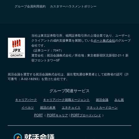
グループ会員利用規約
カスタマーハラスメントポリシー
当社は東京証券取引所、福岡証券取引所の上場企業であり、ユーザーと
クライアントの成約支援事業を展開している
ポート株式会社
のグループ
会社です。
（証券コード：7047）
運営会社：就活会議株式会社／所在地：東京都新宿区北新宿2-21-1 新
宿フロントタワー5F
就活会議を運営する就活会議株式会社は、届出電気通信事業者として総務省の認可（許
可番号 ：A-02-18293）を受けた会社です。