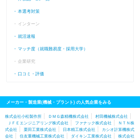
経常利益率
（％）
9.82
8.33
6.23
本選考対策
インターン
就活速報
マッチ度（就職難易度・採用大学）
企業研究
口コミ・評価
メーカー・製造業(機械・プラント) の人気企業をみる
株式会社小松製作所
ＤＭＧ森精機株式会社
村田機械株式会社
ＪＦＥエンジニアリング株式会社
ファナック株式会社
ＮＴＮ株
式会社
栗田工業株式会社
日本精工株式会社
カシオ計算機株式
会社
住友重機械工業株式会社
ダイキン工業株式会社
株式会社