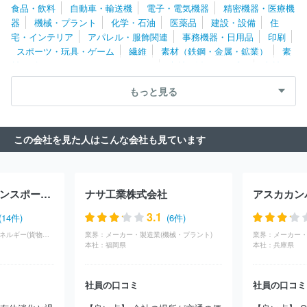
食品・飲料
自動車・輸送機
電子・電気機器
精密機器・医療機
外爐工業株式会社
株式会社キトー
澁谷工業株式会社
株式会社
器
機械・プラント
化学・石油
医薬品
建設・設備
住
フジキカイ
エムケー精工株式会社
日研ツール株式会社
小倉ク
宅・インテリア
アパレル・服飾関連
事務機器・日用品
印刷
ラッチ株式会社
引地精工株式会社
ＮＩＴＴＯＫＵ株式会社
キ
スポーツ・玩具・ゲーム
繊維
素材（鉄鋼・金属・鉱業）
素
ヤノン化成株式会社
株式会社タンガロイ
レオン自動機株式会社
材（ゴム・ガラス・セラミックス）
素材（紙・パルプ）
素材
ＳＭＣ株式会社
東芝エレベータ株式会社
株式会社小松製作所
（その他）
農林・水産
たばこ・飼料
その他
イーデーエム株式会社
株式会社大都技研
日立建機株式会社
もっと見る
栗田工業株式会社
日鉄エンジニアリング株式会社
株式会社放電
精密加工研究所
カシオ計算機株式会社
ヤマトプロテック株式会
社
株式会社鷺宮製作所
住友金属鉱山株式会社
株式会社ディス
この会社を見た人はこんな会社も見ています
コ
ジョンソンコントロールズ株式会社
コニカミノルタ株式会社
株式会社桜井グラフィックシステムズ
ナブテスコ株式会社
株式
会社エヌ・ピー・シー
ＵＢＥ株式会社
野村マイクロ・サイエン
ス株式会社
ＴＨＫ株式会社
大平洋機工株式会社
東洋エンジニ
澁澤ワールドトランスポート株式会社
ナサ工業株式会社
アスカカン
アリング株式会社
サミー株式会社
株式会社日本製鋼所
株式会
社アビリカ
株式会社キッツ
オイレス工業株式会社
株式会社ツ
3.1
(14件)
(6件)
ガミ
住友重機械工業株式会社
株式会社マースグループホールデ
インフラ・物流・エネルギー(貨物（陸運）)
業界：
メーカー・製造業(機械・プラント)
業界：
メーカー・
ィングス
株式会社アルバック
ヤマシンフィルタ株式会社
オル
本社：
福岡県
本社：
兵庫県
ガノ株式会社
日本精工株式会社
株式会社電業社機械製作所
長
野計器株式会社
三井金属株式会社
アイダエンジニアリング株式
会社
株式会社加藤製作所
株式会社三共
株式会社小森コーポレ
社員の口コミ
社員の口コミ
ーション
千代田インテグレ株式会社
株式会社荏原製作所
日本