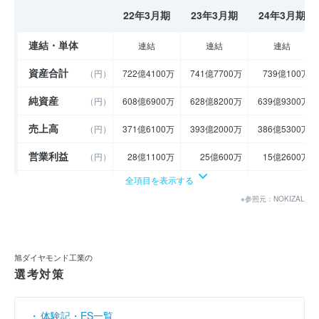
22年3月期
23年3月期
24年3月期
連結・単体
連結
連結
連結
資産合計
（円）
722億4100万
741億7700万
739億100万
純資産
（円）
608億6900万
628億8200万
639億9300万
売上高
（円）
371億6100万
393億2000万
386億5300万
営業利益
（円）
28億1100万
25億600万
15億2600万
全項目を表示する
経常利益
（円）
36億5000万
32億7500万
24億800万
※参照元：NOKIZAL
当期純利益
（円）
32億8800万
27億6500万
21億900万
利益余剰金
----
----
----
（円）
旭ダイヤモンド工業の
売上伸び率
（％）
23.28
5.81
- 1.7
選考対策
営業利益率
（％）
7.56
6.37
3.95
体験記・ES一覧