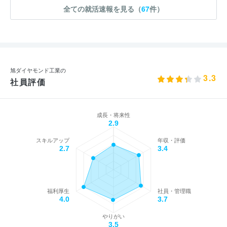
全ての就活速報を見る（
67
件）
旭ダイヤモンド工業の
3.3
社員評価
成長・将来性
2.9
スキルアップ
年収・評価
2.7
3.4
福利厚生
社員・管理職
4.0
3.7
やりがい
3.5