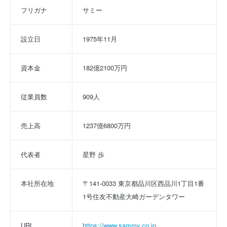
フリガナ
サミー
設立日
1975年11月
資本金
182億2100万円
従業員数
909人
売上高
1237億6800万円
代表者
星野 歩
本社所在地
〒141-0033 東京都品川区西品川1丁目1番
1号住友不動産大崎ガーデンタワー
URL
https://www.sammy.co.jp