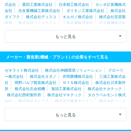
式会社
栗田工業株式会社
日本精工株式会社
カシオ計算機株式
会社
住友重機械工業株式会社
ダイキン工業株式会社
株式会社
ダイフク
株式会社ディスコ
オルガノ株式会社
株式会社荏原製
作所
株式会社ジェイテクト
三井金属株式会社
日立建機株式会
社
住友金属鉱山株式会社
川崎重工業株式会社
ＴＨＫ株式会
社
三浦工業株式会社
グローリー株式会社
ＳＭＣ株式会社
もっと見る
カナデビア株式会社
株式会社椿本チエイン
ナブテスコ株式会
社
トーテックアメニティ株式会社
株式会社堀場製作所
株式会
社マキタ
メーカー・製造業(機械・プラント) の企業をすべて見る
ゼオライト株式会社
株式会社神鋼環境ソリューション
グローリ
ー株式会社
株式会社タダノ
井関農機株式会社
三浦工業株式会
社
岡野バルブ製造株式会社
ＮＴＮ株式会社
株式会社川本製作
所
株式会社石金精機
鬼頭工業株式会社
株式会社ナカテック
株式会社西村製作所
株式会社マキテック
タカラベルモント株式
会社
株式会社ダイフク
株式会社椿本チエイン
株式会社ジェイ
テクト
フジテック株式会社
ＹＵＳＨＩＮ株式会社
株式会社マ
キタ
ダイキン工業株式会社
オーエスジー株式会社
岐阜精工株
もっと見る
式会社
株式会社堀場製作所
株式会社工進
ＣＫＤ株式会社
村田機械株式会社
株式会社大一商会
三洋機工株式会社
ワタ