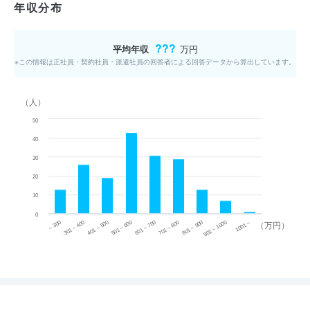
年収分布
???
平均年収
万円
※この情報は正社員・契約社員・派遣社員の回答者による回答データから算出しています。
（人）
50
40
30
20
10
0
~ 300
701 ~ 800
301 ~ 400
801 ~ 900
401 ~ 500
901 ~ 1000
501 ~ 600
601 ~ 700
1001 ~
（万円）