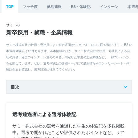
TOP
マッチ度
就活速報
ES・体験記
インターン
本選
サミーの
新卒採用・就職・企業情報
サミー株式会社の社員・元社員による総合評価は4.3点です（口コミ回答数277件）。ESや
本選考体験記は16件あります。基本情報のほか、サミー株式会社の社員・元社員による会
社の評価、過去のインターン選考の内容、内定した学生の志望動機など、一部コンテンツ
を公開しています。ぜひ、選考体験記の詳細ページにて最新情報やエントリーシート・体
験記全文を確認し、選考対策に役立ててください。
目次
選考通過者による選考体験記
サミー株式会社の選考を通過した学生の体験記を多数掲載
中。選考で聞かれたことや評価されたポイントなど、リア