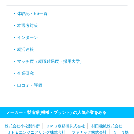
営業利益率
1.08
11.83
22.72
（％）
体験記・ES一覧
経常利益率
（％）
1.73
13.71
24.37
本選考対策
インターン
就活速報
マッチ度（就職難易度・採用大学）
企業研究
口コミ・評価
メーカー・製造業(機械・プラント) の人気企業をみる
株式会社小松製作所
ＤＭＧ森精機株式会社
村田機械株式会社
ＪＦＥエンジニアリング株式会社
ファナック株式会社
ＮＴＮ株