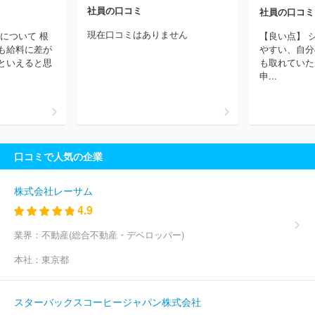
社員の口コミ
ニアリング株式会社
株式会社加藤製作所
株式会社三共
株式会
社員の口コミ
社小森コーポレーション
千代田インテグレ株式会社
株式会社荏
現在口コミはありません
について 根
【良い点】 
原製作所
日本トムソン株式会社
川崎重工業株式会社
株式会社
も給料に差が
やすい、自分
技研製作所
株式会社アイエイアイ
ＪＦＥエンジニアリング株式
といえると思
も取れていた
会社
ほか(4294件)
申...
口コミで人気の企業
株式会社レーサム
4.9
業界：
不動産(総合不動産・デベロッパー)
本社：
東京都
スターバックスコーヒージャパン株式会社