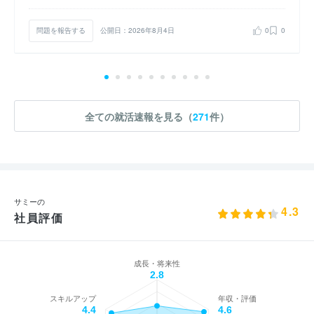
問題を報告する
公開日：2026年8月4日
0
0
全ての就活速報を見る（
271
件）
サミーの
4.3
社員評価
成長・将来性
2.8
スキルアップ
年収・評価
4.4
4.6