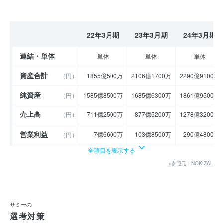
22年3月期
23年3月期
24年3月期
連結・単体
単体
単体
単体
資産合計
（円）
1855億500万
2106億1700万
2290億9100万
純資産
（円）
1585億8500万
1685億6300万
1861億9500万
売上高
（円）
711億2500万
877億5200万
1278億3200万
営業利益
7億6600万
103億8500万
290億4800万
（円）
全項目を表示する
経常利益
（円）
12億2700万
120億3100万
311億5400万
※参照元：NOKIZAL
当期純利益
（円）
2億1100万
107億1400万
227億6900万
利益余剰金
----
----
----
（円）
サミーの
売上伸び率
選考対策
（％）
52.36
23.38
45.67