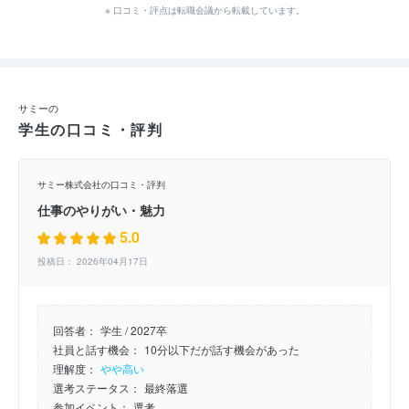
※ 口コミ・評点は転職会議から転載しています。
サミーの
学生の口コミ・評判
サミー株式会社の口コミ・評判
仕事のやりがい・魅力
5.0
投稿日： 2026年04月17日
回答者：
学生 / 2027卒
社員と話す機会：
10分以下だが話す機会があった
理解度：
やや高い
選考ステータス：
最終落選
参加イベント：
選考