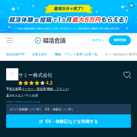
無料登録
ログイン
就活会議TOP
企業を探す
機械・プラント業界の企業一覧
サミー株式会社の新卒
サミー株式会社
4.3
東京都
メーカー・製造業(機械・プラント)
300人以上1千人未満
https://www.sammy.co.jp
口コミ投稿数（
325
件）
ES・体験記（
16
件）
ES・体験記などを投稿する