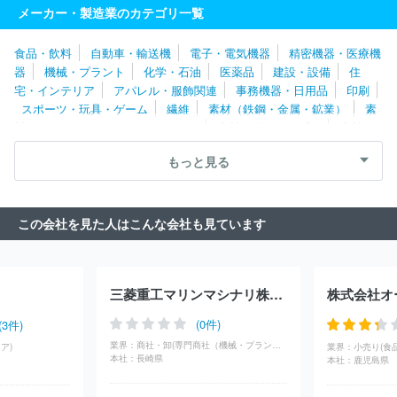
ナベフーマック株式会社
オークマ株式会社
ヤマザキマザック株
メーカー・製造業のカテゴリ一覧
式会社
カナデビア株式会社
新東工業株式会社
ＤＭＧ森精機株
式会社
トーテックアメニティ株式会社
ファナック株式会社
中
食品・飲料
自動車・輸送機
電子・電気機器
精密機器・医療機
外爐工業株式会社
株式会社キトー
澁谷工業株式会社
株式会社
器
機械・プラント
化学・石油
医薬品
建設・設備
住
フジキカイ
エムケー精工株式会社
日研ツール株式会社
小倉ク
宅・インテリア
アパレル・服飾関連
事務機器・日用品
印刷
ラッチ株式会社
引地精工株式会社
ＮＩＴＴＯＫＵ株式会社
キ
スポーツ・玩具・ゲーム
繊維
素材（鉄鋼・金属・鉱業）
素
ヤノン化成株式会社
株式会社タンガロイ
レオン自動機株式会社
材（ゴム・ガラス・セラミックス）
素材（紙・パルプ）
素材
ＳＭＣ株式会社
東芝エレベータ株式会社
株式会社小松製作所
（その他）
農林・水産
たばこ・飼料
その他
イーデーエム株式会社
旭ダイヤモンド工業株式会社
株式会社大
もっと見る
都技研
日立建機株式会社
栗田工業株式会社
日鉄エンジニアリ
ング株式会社
株式会社放電精密加工研究所
カシオ計算機株式会
社
ヤマトプロテック株式会社
株式会社鷺宮製作所
住友金属鉱
この会社を見た人はこんな会社も見ています
山株式会社
株式会社ディスコ
ジョンソンコントロールズ株式会
社
コニカミノルタ株式会社
株式会社桜井グラフィックシステム
ズ
ナブテスコ株式会社
株式会社エヌ・ピー・シー
ＵＢＥ株式
会社
野村マイクロ・サイエンス株式会社
ＴＨＫ株式会社
大平
三菱重工マリンマシナリ株式会社
株式会社オ
洋機工株式会社
東洋エンジニアリング株式会社
株式会社日本製
鋼所
株式会社アビリカ
株式会社キッツ
オイレス工業株式会
(0件)
(3件)
社
株式会社ツガミ
住友重機械工業株式会社
株式会社マースグ
業界：
商社・卸(専門商社（機械・プラント）)
ア)
業界：
小売り(食品
ループホールディングス
株式会社アルバック
ヤマシンフィルタ
本社：
長崎県
本社：
鹿児島県
株式会社
オルガノ株式会社
日本精工株式会社
株式会社電業社
機械製作所
長野計器株式会社
三井金属株式会社
アイダエンジ