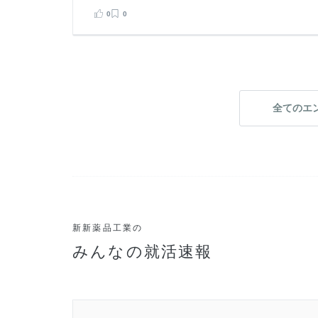
0
0
見る
全てのエ
告する
新新薬品工業の
みんなの就活速報