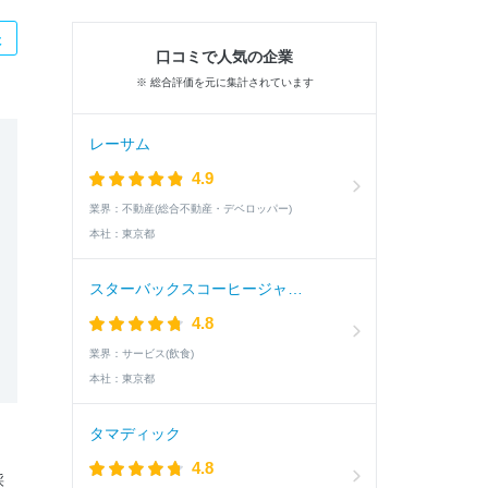
た
口コミで人気の企業
※ 総合評価を元に集計されています
レーサム
4.9
業界：
不動産(総合不動産・デベロッパー)
本社：
東京都
スターバックスコーヒージャパン
4.8
業界：
サービス(飲食)
本社：
東京都
タマディック
4.8
採