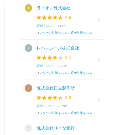
ライオン株式会社
新新薬品工業株式会社
4.5
評判・口コミ
（810件）
総合職
インターン対策をみる
/
選考対策をみる
レバレジーズ株式会社
Q.
学生時代最も打ち込んだこと
4.1
評判・口コミ
（2331件）
A.
私が学生時代に最も打ち込んだことは勉強です
インターン対策をみる
/
選考対策をみる
ってからは勉強に対して強い意志で取り組んでい
株式会社日立製作所
で現れ、自分の成長が実感できるため、それをや
基礎的な内容が多く、二週間の試験勉強期間で
4.3
とに科目数は増えかつ内容も難解になったため
評判・口コミ
（7279件）
インターン対策をみる
/
選考対策をみる
なりました。そこで私は試験勉強時間を一か月
ことですべての履修科目で深い理解をした状態
株式会社りそな銀行
中三十六科目で最高評価「優」を取得することが