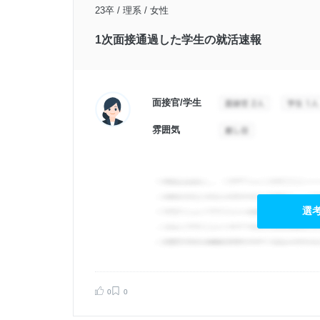
23卒 / 理系 / 女性
1次面接通過した学生の就活速報
面接官/学生
雰囲気
選
0
0
告する