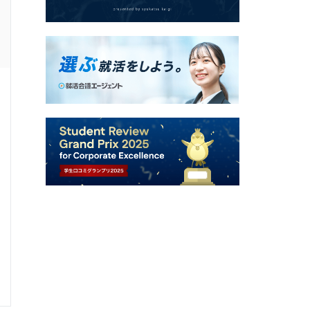
22卒 / 理系 / 女性
1次面接通過した学生の就活速報
面接官/学生
雰囲気
選考速報を
0
0