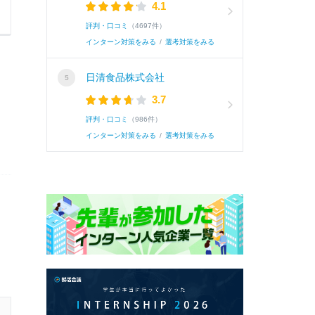
4.1
ための「計画性」と「毎日の積み重ね」の重要
評判・口コミ
（4697件）
インターン対策をみる
/
選考対策をみる
日清食品株式会社
3.7
0
0
評判・口コミ
（986件）
インターン対策をみる
/
選考対策をみる