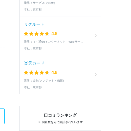
業界：
サービス(その他)
本社：
東京都
リクルート
4.8
業界：
IT・通信(インターネット・Webサービス)
本社：
東京都
楽天カード
4.8
業界：
金融(クレジット・信販)
本社：
東京都
口コミランキング
※ 閲覧数を元に集計されています