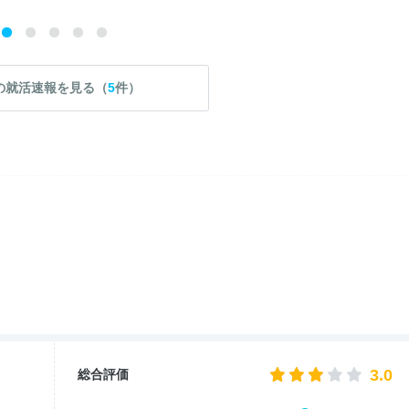
の就活速報を見る（
5
件）
3.0
総合評価