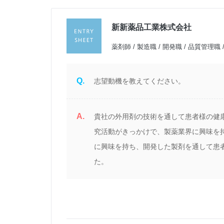
新新薬品工業株式会社
過
薬剤師 / 製造職 / 開発職 / 品質管理職
Q.
志望動機を教えてください。
A.
ら
貴社の外用剤の技術を通して患者様の健
究活動がきっかけで、製薬業界に興味を
に興味を持ち、開発した製剤を通して患
ご
た。
く
る
目