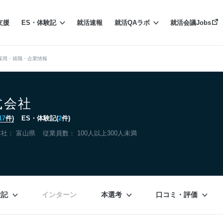
支援
ES・体験記
就活速報
就活QAラボ
就活会議Jobs
採用・就職・企業情報
式会社
17
件)
ES・体験記(
2
件)
本社：
富山県
従業員数： 100人以上300人未満
験記
インターン
本選考
口コミ・評価