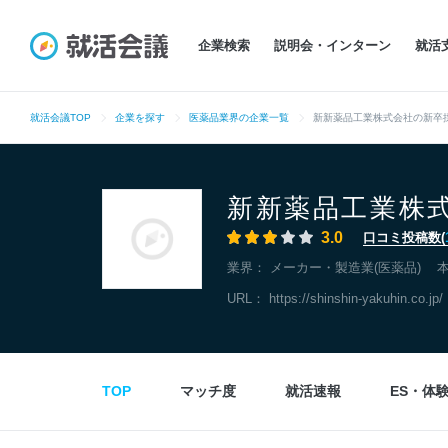
企業検索
説明会・インターン
就活
就活会議TOP
企業を探す
医薬品業界の企業一覧
新新薬品工業株式会社の新卒
新新薬品工業株
3.0
口コミ投稿数(
業界：
メーカー・製造業(医薬品)
URL：
https://shinshin-yakuhin.co.jp/
TOP
マッチ度
就活速報
ES・体