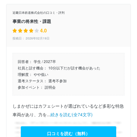
近畿日本鉄道株式会社の口コミ・評判
事業の将来性・課題
4.0
投稿日： 2026年02月19日
回答者：
学生 / 2027卒
社員と話す機会：
10分以下だが話す機会があった
理解度：
やや低い
選考ステータス：
選考不参加
参加イベント：
説明会
しまかぜにはカフェシートが選ばれているなど多彩な特急
車両があり、力を...
続きを読む(全74文字)
口コミを読む（無料）