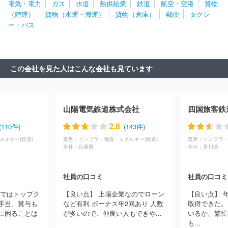
電気・電力
ガス
水道
熱供給業
鉄道
航空・空港
貨物
名湖鉄道株式会社
長野電鉄株式会社
西日本旅客鉄道株式会社
（陸運）
貨物（水運・海運）
貨物（倉庫）
郵便
タクシ
（JR西日本）
京福電気鉄道株式会社
阪急阪神ホールディングス
ー・バス
株式会社
立山黒部貫光株式会社
遠州鉄道株式会社
名古屋鉄道
株式会社
伊豆箱根鉄道株式会社
伊豆急行株式会社
豊橋鉄道株
式会社
上信電鉄株式会社
株式会社松商
青い森鉄道株式会社
埼玉高速鉄道株式会社
秩父鉄道株式会社
株式会社りんゆう観
この会社を見た人はこんな会社も見ています
光
北海道旅客鉄道株式会社
西武鉄道株式会社
ワカサリゾート
株式会社
東武ステーションサービス株式会社
東葉高速鉄道株式
会社
北越急行株式会社
多摩都市モノレール株式会社
東京臨海
高速鉄道株式会社
江ノ島電鉄株式会社
相模鉄道株式会社
株式
山陽電気鉄道株式会社
四国旅客鉄
会社舞浜リゾートライン
小田急電鉄株式会社
千葉都市モノレー
ル株式会社
京浜急行電鉄株式会社
新京成電鉄株式会社
日本貨
2.8
(110件)
(143件)
物鉄道株式会社
北総鉄道株式会社
東日本旅客鉄道株式会社（JR
ネルギー(鉄道)
業界：
インフラ・物流・エネルギー(鉄道)
業界：
インフラ・
東日本）
東京モノレール株式会社
株式会社ゆりかもめ
首都圏
本社：
兵庫県
本社：
香川県
新都市鉄道株式会社
京王電鉄株式会社
東京地下鉄株式会社
箱
根ロープウエイ株式会社
平成筑豊鉄道株式会社
松浦鉄道株式会
社員の口コミ
社員の口コミ
社
黒部峡谷鉄道株式会社
万葉線株式会社
昇仙峡ロープウェイ
株式会社
えちぜん鉄道株式会社
南海電気鉄道株式会社（南海電
鉄ではトップク
【良い点】 上場企業なのでローン
【良い点】 
鉄）
奥飛観光開発株式会社
株式会社小田急箱根
京成電鉄株式
手当、賞与も
など有利 ボーナス年2回あり 人数
取得できた。
会社
東武鉄道株式会社
名古屋臨海高速鉄道株式会社
あいの風
に困ることは
が多いので、仲良い人もできや...
いるか、繁忙
とやま鉄道株式会社
伊豆急ホールディングス株式会社
株式会社
も...