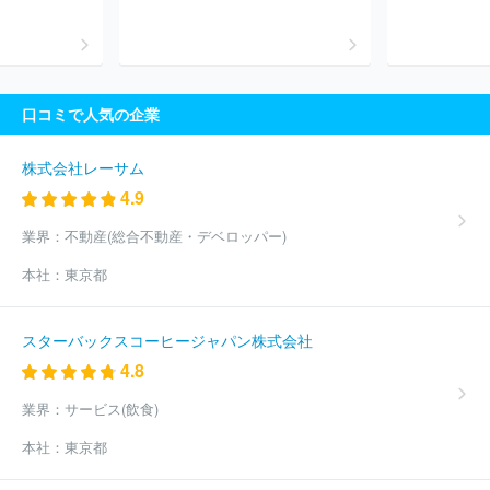
レインボーライン
ひたちなか海浜鉄道株式会社
えちごトキめき
鉄道株式会社
京阪電気鉄道株式会社
大阪市高速電気軌道株式会
社
ＩＲいしかわ鉄道株式会社
肥薩おれんじ鉄道株式会社
東急
電鉄株式会社
株式会社ハピラインふくい
富士山麓電気鉄道株式
会社
アイジーアールいわて銀河鉄道株式会社
口コミで人気の企業
株式会社レーサム
4.9
業界：
不動産(総合不動産・デベロッパー)
本社：
東京都
スターバックスコーヒージャパン株式会社
4.8
業界：
サービス(飲食)
本社：
東京都