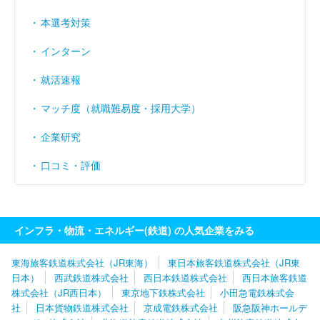
経常利益率
（％）
- 23.38
- 4.26
4.99
本選考対策
インターン
就活速報
マッチ度（就職難易度・採用大学）
企業研究
口コミ・評価
インフラ・物流・エネルギー(鉄道) の人気企業をみる
東海旅客鉄道株式会社（JR東海）
東日本旅客鉄道株式会社（JR東
日本）
西武鉄道株式会社
西日本鉄道株式会社
西日本旅客鉄道
株式会社（JR西日本）
東京地下鉄株式会社
小田急電鉄株式会
社
日本貨物鉄道株式会社
京成電鉄株式会社
阪急阪神ホールデ