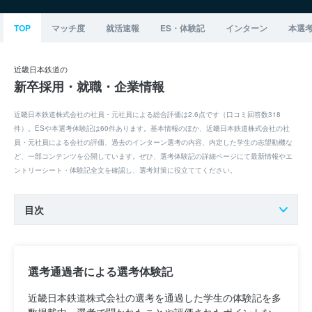
TOP
マッチ度
就活速報
ES・体験記
インターン
本選
近畿日本鉄道の
新卒採用・就職・企業情報
近畿日本鉄道株式会社の社員・元社員による総合評価は2.6点です（口コミ回答数318
件）。ESや本選考体験記は60件あります。基本情報のほか、近畿日本鉄道株式会社の社
員・元社員による会社の評価、過去のインターン選考の内容、内定した学生の志望動機な
ど、一部コンテンツを公開しています。ぜひ、選考体験記の詳細ページにて最新情報やエ
ントリーシート・体験記全文を確認し、選考対策に役立ててください。
目次
選考通過者による選考体験記
近畿日本鉄道株式会社の選考を通過した学生の体験記を多
数掲載中。選考で聞かれたことや評価されたポイントな