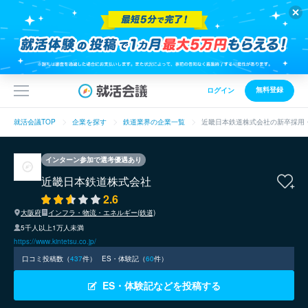
無料登録
ログイン
就活会議TOP
企業を探す
鉄道業界の企業一覧
近畿日本鉄道株式会社の新卒採用
インターン参加で選考優遇あり
近畿日本鉄道株式会社
2.6
大阪府
インフラ・物流・エネルギー(鉄道)
5千人以上1万人未満
https://www.kintetsu.co.jp/
口コミ投稿数（
437
件）
ES・体験記（
60
件）
ES・体験記などを投稿する