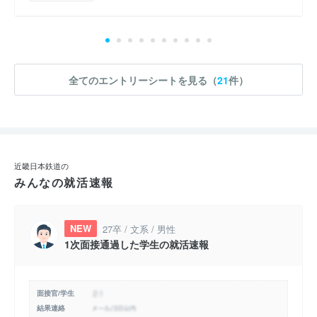
全てのエントリーシートを見る（
21
件）
近畿日本鉄道の
みんなの就活速報
NEW
27卒 / 文系 / 男性
1次面接通過した学生の就活速報
面接官/学生
結果連絡