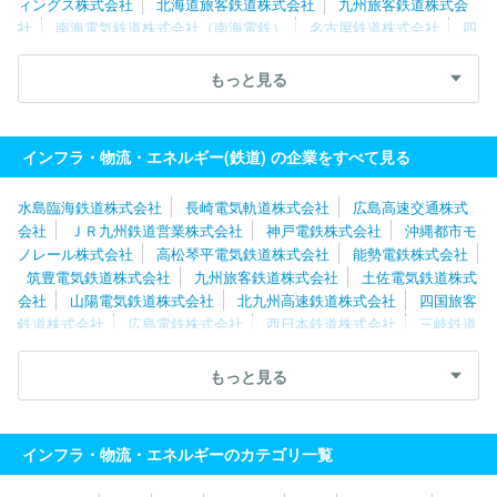
ィングス株式会社
北海道旅客鉄道株式会社
九州旅客鉄道株式会
社
南海電気鉄道株式会社（南海電鉄）
名古屋鉄道株式会社
四
国旅客鉄道株式会社
京浜急行電鉄株式会社
遠州鉄道株式会社
大阪モノレールサービス株式会社
豊橋鉄道株式会社
神戸電鉄株
もっと見る
式会社
山陽電気鉄道株式会社
大阪モノレール株式会社
あいの
風とやま鉄道株式会社
伊豆急ホールディングス株式会社
京王電
鉄株式会社
青い森鉄道株式会社
長崎電気軌道株式会社
大井川
インフラ・物流・エネルギー(鉄道) の企業をすべて見る
鐵道株式会社
信州綜合開発観光株式会社
東武鉄道株式会社
水島臨海鉄道株式会社
長崎電気軌道株式会社
広島高速交通株式
会社
ＪＲ九州鉄道営業株式会社
神戸電鉄株式会社
沖縄都市モ
ノレール株式会社
高松琴平電気鉄道株式会社
能勢電鉄株式会社
筑豊電気鉄道株式会社
九州旅客鉄道株式会社
土佐電気鉄道株式
会社
山陽電気鉄道株式会社
北九州高速鉄道株式会社
四国旅客
鉄道株式会社
広島電鉄株式会社
西日本鉄道株式会社
三岐鉄道
株式会社
アルピナＢＩ株式会社
株式会社五竜
大井川鐵道株式
会社
株式会社ＪＲ東海交通事業
近江鉄道株式会社
愛知環状鉄
もっと見る
道株式会社
信州綜合開発観光株式会社
しなの鉄道株式会社
叡
山電鉄株式会社
大阪モノレール株式会社
阪急電鉄株式会社
東
海旅客鉄道株式会社（JR東海）
株式会社京阪ステーションマネジメ
インフラ・物流・エネルギーのカテゴリ一覧
ント
京阪ホールディングス株式会社
阪神電気鉄道株式会社
北
大阪急行電鉄株式会社
大阪モノレールサービス株式会社
天竜浜