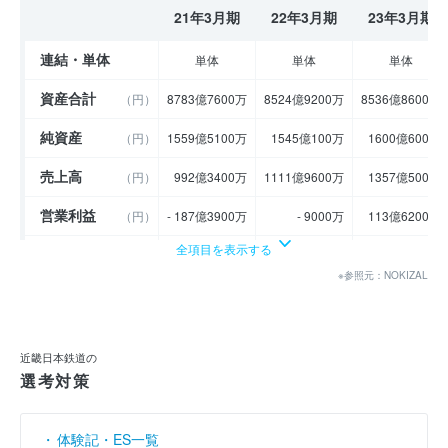
21年3月期
22年3月期
23年3月期
連結・単体
単体
単体
単体
資産合計
（円）
8783億7600万
8524億9200万
8536億8600万
純資産
（円）
1559億5100万
1545億100万
1600億600万
売上高
（円）
992億3400万
1111億9600万
1357億500万
営業利益
（円）
- 187億3900万
- 9000万
113億6200万
全項目を表示する
経常利益
（円）
- 232億100万
- 47億3500万
67億6600万
※参照元：NOKIZAL
当期純利益
（円）
- 159億1700万
- 3億8700万
55億500万
利益余剰金
----
----
----
（円）
近畿日本鉄道の
売上伸び率
（％）
- 37.41
12.05
22.04
選考対策
営業利益率
（％）
- 18.88
- 0.08
8.37
体験記・ES一覧