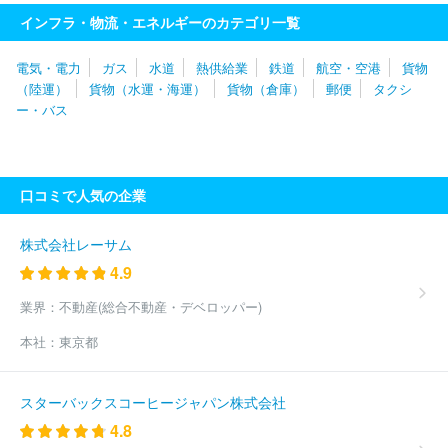
海旅客鉄道株式会社（JR東海）
株式会社京阪ステーションマネジメ
インフラ・物流・エネルギーのカテゴリ一覧
ント
京阪ホールディングス株式会社
阪神電気鉄道株式会社
北
大阪急行電鉄株式会社
大阪モノレールサービス株式会社
天竜浜
電気・電力
ガス
水道
熱供給業
鉄道
航空・空港
貨物
名湖鉄道株式会社
長野電鉄株式会社
西日本旅客鉄道株式会社
（陸運）
貨物（水運・海運）
貨物（倉庫）
郵便
タクシ
（JR西日本）
京福電気鉄道株式会社
阪急阪神ホールディングス
ー・バス
株式会社
立山黒部貫光株式会社
遠州鉄道株式会社
名古屋鉄道
株式会社
伊豆箱根鉄道株式会社
伊豆急行株式会社
上信電鉄株
式会社
株式会社松商
青い森鉄道株式会社
埼玉高速鉄道株式会
社
秩父鉄道株式会社
株式会社りんゆう観光
北海道旅客鉄道株
口コミで人気の企業
式会社
西武鉄道株式会社
ワカサリゾート株式会社
東武ステー
ションサービス株式会社
東葉高速鉄道株式会社
北越急行株式会
社
多摩都市モノレール株式会社
東京臨海高速鉄道株式会社
江
株式会社レーサム
ノ島電鉄株式会社
相模鉄道株式会社
株式会社舞浜リゾートライ
4.9
ン
小田急電鉄株式会社
千葉都市モノレール株式会社
京浜急行
電鉄株式会社
新京成電鉄株式会社
日本貨物鉄道株式会社
北総
業界：
不動産(総合不動産・デベロッパー)
鉄道株式会社
東日本旅客鉄道株式会社（JR東日本）
東京モノレ
本社：
東京都
ール株式会社
株式会社ゆりかもめ
首都圏新都市鉄道株式会社
京王電鉄株式会社
東京地下鉄株式会社
箱根ロープウエイ株式会
社
平成筑豊鉄道株式会社
松浦鉄道株式会社
黒部峡谷鉄道株式
スターバックスコーヒージャパン株式会社
会社
万葉線株式会社
昇仙峡ロープウェイ株式会社
えちぜん鉄
4.8
道株式会社
近畿日本鉄道株式会社
南海電気鉄道株式会社（南海