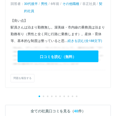
回答者：
30代後半
/
男性
/ 6年前 /
その他職種
/ 非正社員 /
契
約社員
【良い点】
駅員さんは泊まり勤務無し。渥美線・市内線の乗務員は泊まり
勤務有り（男性と全く同じ行路に乗務します）。産休・育休
等、基本的な制度は整っていると思...
続きを読む(全188文字)
口コミを読む（無料）
問題を報告する
全ての社員口コミを見る（
40
件）