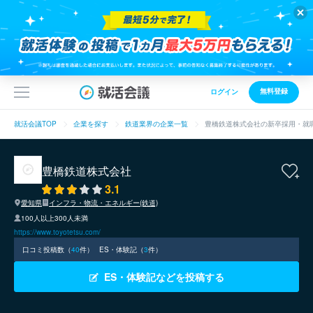
無料登録
ログイン
就活会議TOP
企業を探す
鉄道業界の企業一覧
豊橋鉄道株式会社の新卒採用・就
豊橋鉄道株式会社
3.1
愛知県
インフラ・物流・エネルギー(鉄道)
100人以上300人未満
https://www.toyotetsu.com/
口コミ投稿数（
40
件）
ES・体験記（
3
件）
ES・体験記などを投稿する