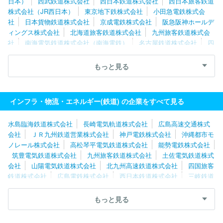
日本）
西武鉄道株式会社
西日本鉄道株式会社
西日本旅客鉄道
株式会社（JR西日本）
東京地下鉄株式会社
小田急電鉄株式会
社
日本貨物鉄道株式会社
京成電鉄株式会社
阪急阪神ホールデ
ィングス株式会社
北海道旅客鉄道株式会社
九州旅客鉄道株式会
社
南海電気鉄道株式会社（南海電鉄）
名古屋鉄道株式会社
四
国旅客鉄道株式会社
京浜急行電鉄株式会社
遠州鉄道株式会社
大阪モノレールサービス株式会社
神戸電鉄株式会社
山陽電気鉄
もっと見る
道株式会社
大阪モノレール株式会社
あいの風とやま鉄道株式会
社
伊豆急ホールディングス株式会社
京王電鉄株式会社
青い森
鉄道株式会社
長崎電気軌道株式会社
大井川鐵道株式会社
信州
インフラ・物流・エネルギー(鉄道) の企業をすべて見る
綜合開発観光株式会社
東武鉄道株式会社
黒部峡谷鉄道株式会社
水島臨海鉄道株式会社
長崎電気軌道株式会社
広島高速交通株式
会社
ＪＲ九州鉄道営業株式会社
神戸電鉄株式会社
沖縄都市モ
ノレール株式会社
高松琴平電気鉄道株式会社
能勢電鉄株式会社
筑豊電気鉄道株式会社
九州旅客鉄道株式会社
土佐電気鉄道株式
会社
山陽電気鉄道株式会社
北九州高速鉄道株式会社
四国旅客
鉄道株式会社
広島電鉄株式会社
西日本鉄道株式会社
三岐鉄道
株式会社
アルピナＢＩ株式会社
株式会社五竜
大井川鐵道株式
会社
株式会社ＪＲ東海交通事業
近江鉄道株式会社
愛知環状鉄
もっと見る
道株式会社
信州綜合開発観光株式会社
しなの鉄道株式会社
叡
山電鉄株式会社
大阪モノレール株式会社
阪急電鉄株式会社
東