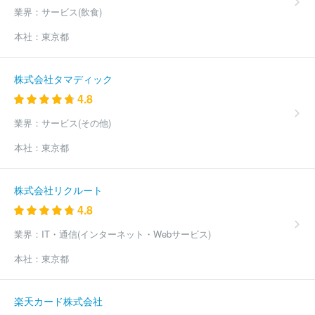
電鉄）
奥飛観光開発株式会社
株式会社小田急箱根
京成電鉄株
業界：
サービス(飲食)
式会社
東武鉄道株式会社
名古屋臨海高速鉄道株式会社
あいの
風とやま鉄道株式会社
伊豆急ホールディングス株式会社
株式会
本社：
東京都
社レインボーライン
ひたちなか海浜鉄道株式会社
えちごトキめ
き鉄道株式会社
京阪電気鉄道株式会社
大阪市高速電気軌道株式
会社
ＩＲいしかわ鉄道株式会社
肥薩おれんじ鉄道株式会社
東
株式会社タマディック
急電鉄株式会社
株式会社ハピラインふくい
富士山麓電気鉄道株
4.8
式会社
アイジーアールいわて銀河鉄道株式会社
業界：
サービス(その他)
本社：
東京都
株式会社リクルート
4.8
業界：
IT・通信(インターネット・Webサービス)
本社：
東京都
楽天カード株式会社