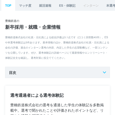
TOP
マッチ度
就活速報
ES・体験記
インターン
本選
豊橋鉄道の
新卒採用・就職・企業情報
豊橋鉄道株式会社の社員・元社員による総合評価は3.1点です（口コミ回答数40件）。ES
や本選考体験記は3件あります。基本情報のほか、豊橋鉄道株式会社の社員・元社員による
会社の評価、過去のインターン選考の内容、内定した学生の志望動機など、一部コンテン
ツを公開しています。ぜひ、選考体験記の詳細ページにて最新情報やエントリーシート・
体験記全文を確認し、選考対策に役立ててください。
目次
選考通過者による選考体験記
豊橋鉄道株式会社の選考を通過した学生の体験記を多数掲
載中。選考で聞かれたことや評価されたポイントなど、リ