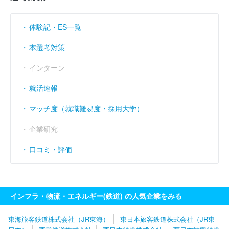
営業利益率
（％）
- 24.72
- 9.26
- 0.69
体験記・ES一覧
経常利益率
（％）
- 16.16
- 1.62
4.47
本選考対策
インターン
就活速報
マッチ度（就職難易度・採用大学）
企業研究
口コミ・評価
インフラ・物流・エネルギー(鉄道) の人気企業をみる
東海旅客鉄道株式会社（JR東海）
東日本旅客鉄道株式会社（JR東