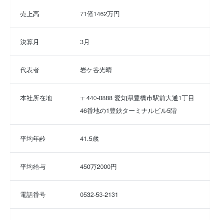
売上高
71億1462万円
決算月
3月
代表者
岩ケ谷光晴
本社所在地
〒440-0888 愛知県豊橋市駅前大通1丁目
46番地の1豊鉄ターミナルビル5階
平均年齢
41.5歳
平均給与
450万2000円
電話番号
0532-53-2131