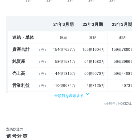
21年
22年
23年
24年
25年
21年3月期
22年3月期
23年3月期
連結・単体
連結
連結
連結
資産合計
（円）
154億7627万
155億1604万
159億7880万
純資産
（円）
58億1581万
54億1583万
56億3966万
売上高
（円）
44億1315万
50億9070万
59億4408万
営業利益
（円）
- 10億9074万
- 4億7125万
- 4073万
全項目を表示する
経常利益
（円）
- 7億1324万
- 8244万
2億6580万
※参照元：NOKIZAL
当期純利益
（円）
- 7億8090万
- 1億7589万
2億1231万
利益余剰金
----
----
----
（円）
豊橋鉄道の
売上伸び率
（％）
- 35.87
15.35
16.76
選考対策