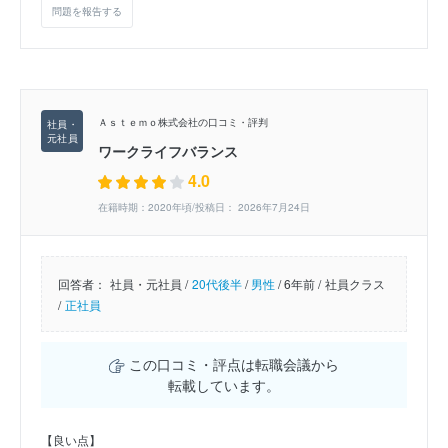
問題を報告する
Ａｓｔｅｍｏ株式会社の口コミ・評判
ワークライフバランス
4.0
在籍時期：2020年頃/投稿日： 2026年7月24日
回答者：
社員・元社員 /
20代後半
/
男性
/
6年前 /
社員クラス
/
正社員
この口コミ・評点は転職会議から
転載しています。
【良い点】