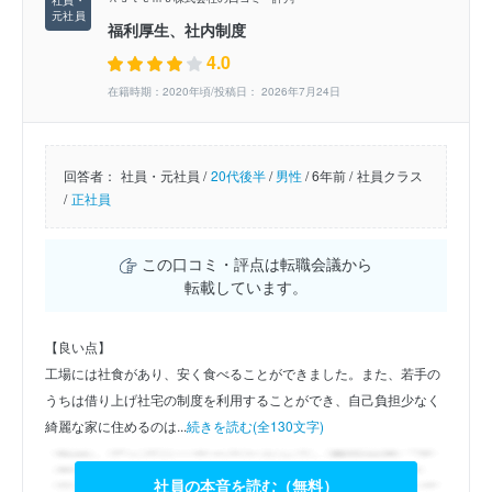
福利厚生、社内制度
4.0
在籍時期：2020年頃/投稿日： 2026年7月24日
回答者：
社員・元社員 /
20代後半
/
男性
/
6年前 /
社員クラス
/
正社員
この口コミ・評点は転職会議から
転載しています。
【良い点】
工場には社食があり、安く食べることができました。また、若手の
うちは借り上げ社宅の制度を利用することができ、自己負担少なく
綺麗な家に住めるのは...
続きを読む(全130文字)
社員の本音を読む（無料）