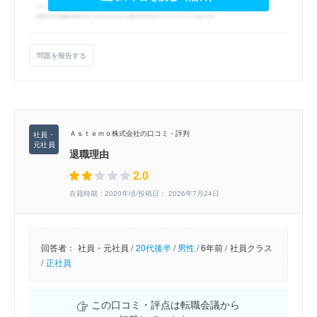
問題を報告する
Ａｓｔｅｍｏ株式会社の口コミ・評判
退職理由
2.0
在籍時期：2020年頃/投稿日： 2026年7月24日
回答者：
社員・元社員 /
20代後半
/
男性
/
6年前 /
社員クラス
/
正社員
この口コミ・評点は転職会議から