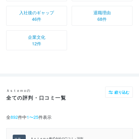
入社後のギャップ
退職理由
46件
68件
企業文化
12件
Ａｓｔｅｍｏの
絞り込む
全ての評判・口コミ一覧
全
892
件中
1〜25
件表示
Ａｓｔｅｍｏ株式会社の口コミ・評判