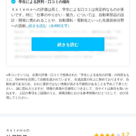
学生による評判・口コミの傾向
Ａｓｔｅｍｏへの評価は高く、学生による口コミは肯定的なものが多
いです。特に「仕事のやりがい・魅力」については、自動車部品の設
計・開発に携われることや、自動運転・電動化といった先進技術分野
への貢献...
続きを読む（全480文字）
続きを読む
※本コンテンツは、企業の評価・口コミで投稿された「学生による会社の評価」の内容をも
とに、Geminiを活用して自動生成されています。 生成品質の向上に努めておりますが、自
動生成であるため、まれに適切ではない情報が混ざる可能性があることを予めご了承くだ
さい。 誠に恐れ入りますが、情報の真偽や正確性につきまして、当サイトは責任を負いか
ねます。 上記の事項をご認識のうえ、就職活動における参考情報のひとつとして、ぜひ活
用してください。
Ａｓｔｅｍｏの
3.7