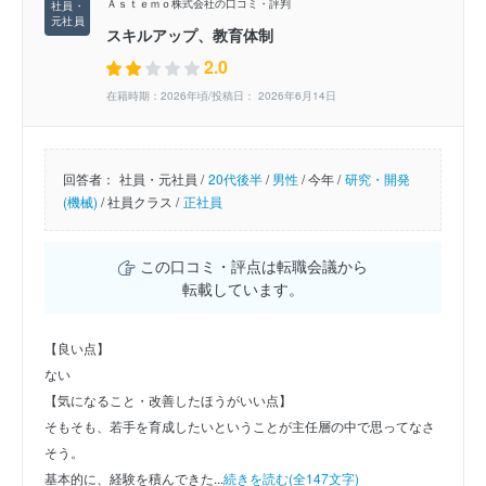
Ａｓｔｅｍｏ株式会社の口コミ・評判
スキルアップ、教育体制
2.0
在籍時期：2026年頃/投稿日： 2026年6月14日
回答者：
社員・元社員 /
20代後半
/
男性
/
今年 /
研究・開発
(機械)
/
社員クラス /
正社員
この口コミ・評点は転職会議から
転載しています。
【良い点】
ない
【気になること・改善したほうがいい点】
そもそも、若手を育成したいということが主任層の中で思ってなさ
そう。
基本的に、経験を積んできた...
続きを読む(全147文字)