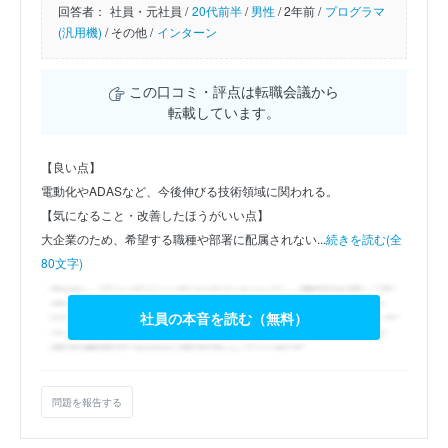
回答者：
社員・元社員 /
20代前半
/
男性
/
2年前 /
プログラマ
(汎用機)
/
その他 /
インターン
この口コミ・評点は転職会議から
転載しています。
【良い点】
電動化やADASなど、今後伸びる技術領域に関われる。
【気になること・改善したほうがいい点】
大企業のため、希望する職種や部署に配属されない...
続きを読む(全
80文字)
社員の本音を読む（無料）
問題を報告する