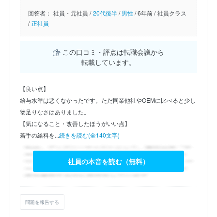
回答者：
社員・元社員 /
20代後半
/
男性
/
6年前 /
社員クラス
/
正社員
この口コミ・評点は転職会議から
転載しています。
【良い点】
給与水準は悪くなかったです。ただ同業他社やOEMに比べると少し
物足りなさはありました。
【気になること・改善したほうがいい点】
若手の給料を...
続きを読む(全140文字)
社員の本音を読む（無料）
問題を報告する