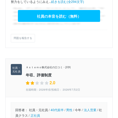
努力をしているようにみえ...
続きを読む(全294文字)
社員の本音を読む（無料）
問題を報告する
Ａｓｔｅｍｏ株式会社の口コミ・評判
年収、評価制度
2.0
在籍時期：2026年頃/投稿日： 2026年7月2日
回答者：
社員・元社員 /
40代前半
/
男性
/
今年 /
法人営業
/
社
員クラス /
正社員