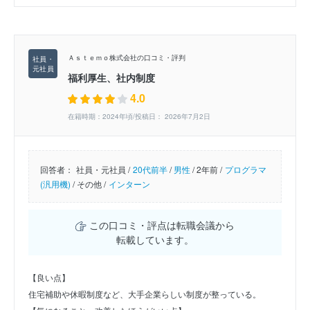
Ａｓｔｅｍｏ株式会社の口コミ・評判
福利厚生、社内制度
4.0
在籍時期：2024年頃/投稿日： 2026年7月2日
回答者：
社員・元社員 /
20代前半
/
男性
/
2年前 /
プログラマ
(汎用機)
/
その他 /
インターン
この口コミ・評点は転職会議から
転載しています。
【良い点】
住宅補助や休暇制度など、大手企業らしい制度が整っている。