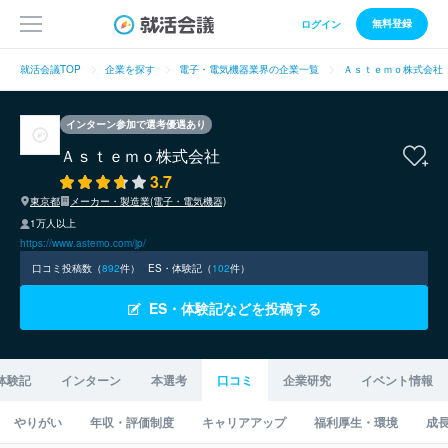
無料登録
ログイン
就活会議TOP
企業を探す
電子・電気機器業界の企業一覧
Ａｓｔｅｍｏ株式会社
インターン参加で選考優遇あり
Ａｓｔｅｍｏ株式会社
3.7
東京都
メーカー・製造業(電子・電気機器)
1万人以上
https://www.astemo.com/jp/
口コミ投稿数（
892
件）
ES・体験記（
102
件）
ES・体験記などを投稿する
体験記
インターン
本選考
口コミ
企業研究
イベント情報
やりがい
年収・評価制度
キャリアアップ
福利厚生・環境
成