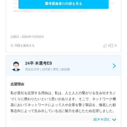
選考通過者の内容を見る
公開日：2024年10月30日
問題を報告する
0
0
24卒 本選考ES
同志社大学 | 法学部 | 男性 | 総合職
志望理由
私が貴社を志望する理由は、私は、人と人との繋がりを生み出すモノ
づくりに携わりたいという思いがあります。そこで、ネットワーク機
器においてネットワークによって人や企業を繋ぐ製品を、徹底した顧
客志向によって生み出している点に魅力を感じたため志望しました。
入社後は、技術と共に変化していく社会においても快適な環境を提供
続きを読む
し、人々の生活を支え、維持し続けることを目標に取り組んでいきた