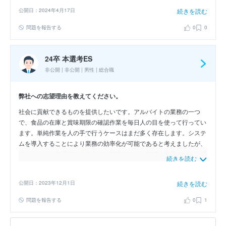
いと考えています。
公開日：2024年4月17日
続きを読む
問題を報告する
0
0
24卒 本選考ES
非公開 | 非公開 | 男性 | 総合職
弊社への志望理由を教えてください。
社会に貢献できるものを提供したいです。アルバイトの業務の一つ
で、食品の在庫と賞味期限の確認作業を毎日人の目を使って行ってい
ます。単純作業を人の手で行うケースはまだ多く存在します。システ
ムを導入することにより業務の効率化が可能であると考えましたが、
アルバイトの立場である自分では解決できない領域に物足りなさを感
続きを読む
じました。貴社で働くことで、高い技術力を身につけて効率的なサー
ビスの提供をしたいと考えます。
公開日：2023年12月1日
続きを読む
問題を報告する
0
1