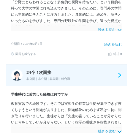
「分野にとらわれることなく多角的な視野を持ちたい」という目的を
持って大学の学習に打ち込んできました。そのために、専門外の学問
にも主体的に学ぶことに注力しました。具体的には、経済学、語学と
いったものを学びました。専門分野以外の学問を学び、違った視点か
ら物事を見極める力を磨きました。専門の学問では、１、２年次の理
続きを読む
工学基礎演習を受け統計学に興味を持ちました。現在は統計学の研究
室に入り、研究の土台となるプログラミング言語のRを用いたデータ
公開日：2024年3月8日
続きを読む
分析や最適値を導き出すための数学を学んでいます。Rでは、膨大な
量のデータを効率よく分析することが可能であり、分析したデータを
問題を報告する
0
0
見やすくするためグラフ化することができます。
24卒 1次面接
非公開 | 非公開 | 非公開 | 総合職
学生時代に苦労した経験は何ですか
教育実習での経験です。そこでは実習生の授業は生徒が集中できず寝
てしまうという問題がありました。問題解決のためまず私は生徒に聞
き取りを行いました。生徒からは「先生の言っていることが分からな
いと何をしていいか分からない」という指示の曖昧さを指摘されまし
た。そこで指示の曖昧さの改善に向け実習生でチームを組み模擬授業
続きを読む