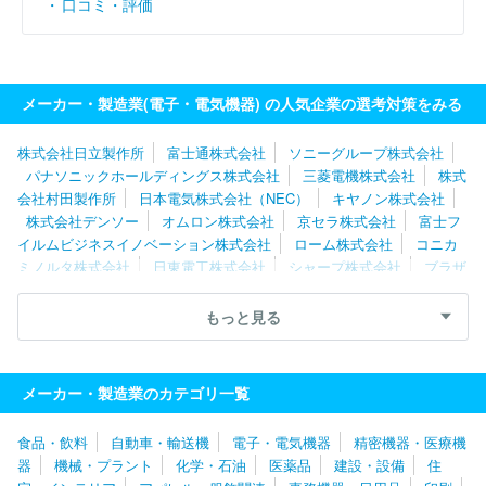
口コミ・評価
メーカー・製造業(電子・電気機器) の人気企業の選考対策をみる
株式会社日立製作所
富士通株式会社
ソニーグループ株式会社
パナソニックホールディングス株式会社
三菱電機株式会社
株式
会社村田製作所
日本電気株式会社（NEC）
キヤノン株式会社
株式会社デンソー
オムロン株式会社
京セラ株式会社
富士フ
イルムビジネスイノベーション株式会社
ローム株式会社
コニカ
ミノルタ株式会社
日東電工株式会社
シャープ株式会社
ブラザ
ー工業株式会社
セイコーエプソン株式会社
富士電機株式会社
株式会社リコー
株式会社安川電機
パーソルクロステクノロジー
もっと見る
株式会社
ニデック株式会社
ＴＤＫ株式会社
株式会社ＧＳユア
サ
住友電装株式会社
株式会社レゾナック
スタンレー電気株式
会社
株式会社堀場製作所
キオクシア株式会社
株式会社ゼネラ
メーカー・製造業のカテゴリ一覧
ル
Ａｓｔｅｍｏ株式会社
日本ヒューレット・パッカード合同会
社
ルネサスエレクトロニクス株式会社
浜松ホトニクス株式会社
食品・飲料
自動車・輸送機
電子・電気機器
精密機器・医療機
東芝テック株式会社
アルプスアルパイン株式会社
沖電気工業株
器
機械・プラント
化学・石油
医薬品
建設・設備
住
式会社
株式会社明電舎
能美防災株式会社
ソニーセミコンダク