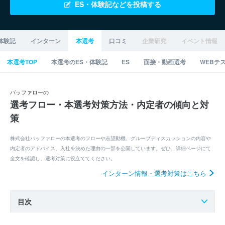
ES・体験記などを投稿する
体験記
インターン
本選考
口コミ
企業研究
イベント情報
本選考TOP
本選考のES・体験記
ES
面接・動画選考
WEBテ
バッファローの
選考フロー・本選考対策方法・内定者の傾向と対
策
株式会社バッファローの本選考のフローや志望動機、グループディスカッションの内容や
内定者のアドバイス、入社を決めた理由の一部を公開しています。ぜひ、詳細ページにて
全文を確認し、選考対策に役立ててください。
インターン情報・選考対策はこちら
目次