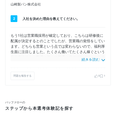
山崎製パン株式会社
2
入社を決めた理由を教えてください。
もう1社は営業職採用が確定しており、こちらは研修後に
配属が決定するとのことでしたが、営業職の覚悟をしてい
ます。どちらも営業という点では変わらないので、福利厚
生面に注目しました。たくさん働いてたくさん稼ぐという
生き方よりも、普通に働いて普通に稼ぎプライベートも余
続きを読む
裕を持つという生き方が向いていると考え、完全週休2日
制であるこちらの会社に決定しました。また、もう1社は
体育会系の雰囲気を感じ、こちらはそのような雰囲気はあ
問題を報告する
0
1
まりなく、落ち着いているように感じたこともあります。
バッファローの
ステップから本選考体験記を探す