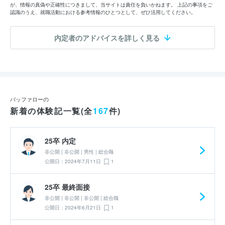
が、情報の真偽や正確性につきまして、当サイトは責任を負いかねます。 上記の事項をご
認識のうえ、就職活動における参考情報のひとつとして、ぜひ活用してください。
内定者のアドバイスを詳しく見る
バッファローの
新着の体験記一覧(全
167
件)
25卒 内定
非公開 | 非公開 | 男性 | 総合職
公開日：2024年7月11日
1
25卒 最終面接
非公開 | 非公開 | 非公開 | 総合職
公開日：2024年6月21日
1