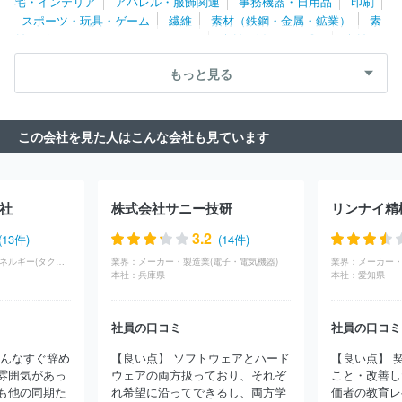
宅・インテリア
アパレル・服飾関連
事務機器・日用品
印刷
タマニュファクチャリング株式会社
ホーチキ株式会社
エレコム
スポーツ・玩具・ゲーム
繊維
素材（鉄鋼・金属・鉱業）
素
株式会社
株式会社ＴＭＥＩＣ
イビデン株式会社
マイクロンメ
材（ゴム・ガラス・セラミックス）
素材（紙・パルプ）
素材
モリジャパン株式会社
株式会社デンソーテン
日本航空電子工業
（その他）
農林・水産
たばこ・飼料
その他
株式会社
太陽誘電株式会社
京セラドキュメントソリューション
もっと見る
ズ株式会社
この会社を見た人はこんな会社も見ています
社
株式会社サニー技研
リンナイ精
3.2
(13件)
(14件)
インフラ・物流・エネルギー(タクシー・バス)
業界：
メーカー・製造業(電子・電気機器)
業界：
本社：
兵庫県
本社：
愛知県
社員の口コミ
社員の口コミ
みんなすぐ辞め
【良い点】 ソフトウェアとハード
【良い点】 
雰囲気があっ
ウェアの両方扱っており、それぞ
こと・改善し
も他の同期た
れ希望に沿ってできるし、両方学
価者の教育レ