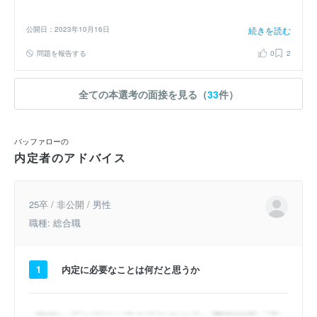
による分析を行いました。しかしチーム内で仲の良さにムラがあり、
模擬授業が捗らないという問題がありました。そこでチームで模擬授
公開日：2023年10月16日
続きを読む
業では「生徒になりきる、どんな指摘も否定しない」というルールを
定めることでお互いを認め、真摯に問題分析に取り組むことができま
問題を報告する
0
2
した。結果としてチーム全員が授業の評判が良くなり、私は最終日に
生徒から手紙をもらえるほど人気を獲得できました。御社で働く際も
周りの意見を尊重しつつ協力し、貢献します。
全ての本選考の面接を見る（
33
件）
バッファローの
内定者のアドバイス
25卒 / 非公開 / 男性
職種: 総合職
1
内定に必要なことは何だと思うか