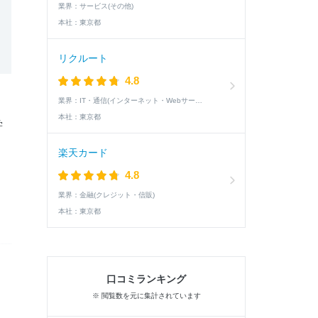
業界：
サービス(その他)
本社：
東京都
リクルート
4.8
業界：
IT・通信(インターネット・Webサービス)
、
本社：
東京都
学
楽天カード
4.8
業界：
金融(クレジット・信販)
本社：
東京都
口コミランキング
※ 閲覧数を元に集計されています