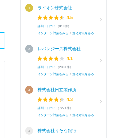
ライオン株式会社
4.5
評判・口コミ
（810件）
インターン対策をみる
/
選考対策をみる
レバレジーズ株式会社
4.1
評判・口コミ
（2331件）
株式会社エクセディ
インターン対策をみる
/
選考対策をみる
総合職
株式会社日立製作所
4.3
Q.
研究内容
評判・口コミ
（7274件）
インターン対策をみる
/
選考対策をみる
A.
私は以前再生可能エネルギーの事業化について
株式会社りそな銀行
の屋根に太陽光パネルを設置しようとする計画