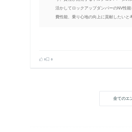
つ
活かしてロックアップダンパーのNV性能
違
費性能、乗り心地の向上に貢献したいと
k
が
た
0
0
見る
告する
全てのエ