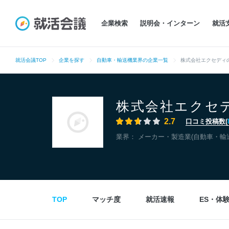
企業検索
説明会・インターン
就活
就活会議TOP
企業を探す
自動車・輸送機業界の企業一覧
株式会社エクセディ
株式会社エクセ
2.7
口コミ投稿数(
業界：
メーカー・製造業(自動車・輸
TOP
マッチ度
就活速報
ES・体