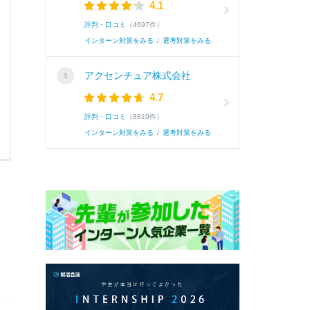
4.1
しての意識の向上が必要不可欠でした。そこで
評判・口コミ
（4697件）
いて知ってもらうために、ソーラーカー試乗な
インターン対策をみる
/
選考対策をみる
ってくる場面が多々ありました。この問題は、休み
アクセンチュア株式会社
などのＳＮＳで現状報告を随時行って解決致し
4.7
できました。情報共有は円滑な組織運営にも必
評判・口コミ
（8810件）
いです。
インターン対策をみる
/
選考対策をみる
0
0