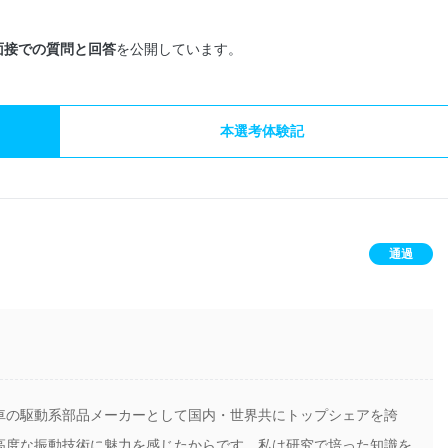
面接での質問と回答
を公開しています。
本選考体験記
通過
車の駆動系部品メーカーとして国内・世界共にトップシェアを誇
高度な振動技術に魅力を感じたからです。私は研究で培った知識を