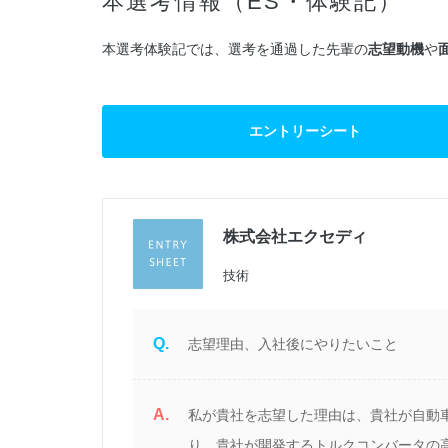
本選考情報（ES・体験記）
本選考体験記では、選考を通過した先輩の
志望動機
や
エントリーシート
株式会社エクセディ
定
技術
Q.
志望理由、入社後にやりたいこと
A.
校
私が貴社を志望した理由は、貴社が自動
関
り、貴社が開発するトルクコンバータの