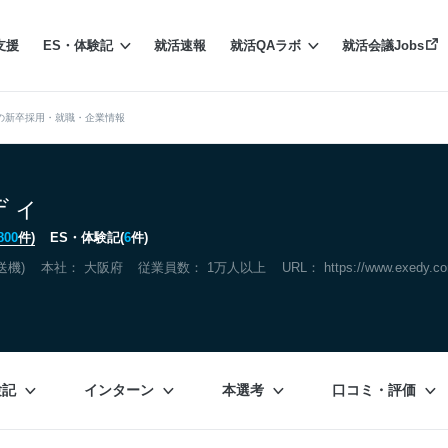
支援
ES・体験記
就活速報
就活QAラボ
就活会議Jobs
の新卒採用・就職・企業情報
ディ
800
件)
ES・体験記(
6
件)
送機)
本社：
大阪府
従業員数： 1万人以上
URL：
https://www.exedy.co
験記
インターン
本選考
口コミ・評価