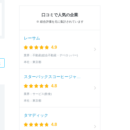
口コミで人気の企業
※ 総合評価を元に集計されています
レーサム
4.9
業界：
不動産(総合不動産・デベロッパー)
本社：
東京都
た
スターバックスコーヒージャパン
4.8
業界：
サービス(飲食)
本社：
東京都
タマディック
4.8