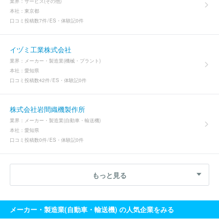
業界：
サービス(その他)
本社：
東京都
口コミ投稿数
7件
ES・体験記
0件
イヅミ工業株式会社
業界：
メーカー・製造業(機械・プラント)
本社：
愛知県
口コミ投稿数
42件
ES・体験記
0件
株式会社岩間織機製作所
業界：
メーカー・製造業(自動車・輸送機)
本社：
愛知県
口コミ投稿数
0件
ES・体験記
0件
もっと見る
メーカー・製造業(自動車・輸送機) の人気企業をみる