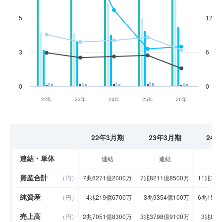
5
12
3
6
0
0
22年
23年
24年
25年
26年
22年3月期
23年3月期
24
連結・単体
連結
連結
資産合計
（円）
7兆6271億2000万
7兆8211億8500万
11兆78
純資産
（円）
4兆219億6700万
3兆9354億100万
6兆153
売上高
（円）
2兆7051億8300万
3兆3798億9100万
3兆833