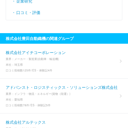
企業研究
口コミ・評価
株式会社豊田自動織機の関連グループ
株式会社アイチコーポレーション
業界：
メーカー・製造業(自動車・輸送機)
本社：
埼玉県
口コミ投稿数
125件
ES・体験記
4件
アドバンスト・ロジスティックス・ソリューションズ株式会社
業界：
インフラ・物流・エネルギー(貨物（陸運）)
本社：
愛知県
口コミ投稿数
78件
ES・体験記
5件
株式会社アルテックス