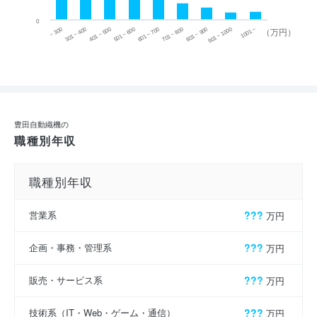
0
~ 300
701 ~ 800
301 ~ 400
801 ~ 900
401 ~ 500
901 ~ 1000
501 ~ 600
601 ~ 700
1001 ~
（万円）
豊田自動織機の
職種別年収
職種別年収
営業系
???
万円
企画・事務・管理系
???
万円
販売・サービス系
???
万円
技術系（IT・Web・ゲーム・通信）
???
万円