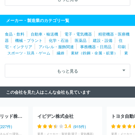
城北機業株式会社
太平洋工業株式会社
岐阜車体工業株式会社
株式会社ＦＴＳ
林テレンプ株式会社
大同メタル工業株式会社
トヨタ自動車株式会社
サカイサイクル株式会社
株式会社エフ・
メーカー・製造業のカテゴリ一覧
シー・シー
ＮＳＫワーナー株式会社
株式会社メタルアート
愛
三工業株式会社
株式会社アイキテック
株式会社アイシン福井
食品・飲料
自動車・輸送機
電子・電気機器
精密機器・医療機
日本トレクス株式会社
株式会社アドヴィックス
パナソニックサ
器
機械・プラント
化学・石油
医薬品
建設・設備
住
イクルテック株式会社
山清工業株式会社
フジオーゼックス株式
宅・インテリア
アパレル・服飾関連
事務機器・日用品
印刷
会社
トヨタ紡織株式会社
トヨタ車体株式会社
アイシン化工株
スポーツ・玩具・ゲーム
繊維
素材（鉄鋼・金属・鉱業）
素
式会社
株式会社松永製作所
ヤマハモーターエレクトロニクス株
材（ゴム・ガラス・セラミックス）
素材（紙・パルプ）
素材
式会社
アイシン高丘株式会社
アイコクアルファ株式会社
株式
（その他）
農林・水産
たばこ・飼料
その他
会社アンセイ
アイシンシロキ株式会社
サカエ理研工業株式会社
もっと見る
株式会社エクセディ
ジヤトコ株式会社
武蔵精密工業株式会社
フタバ産業株式会社
ヤマハ発動機株式会社
日信工業株式会社
スズキ株式会社
日本車輌製造株式会社
豊田合成株式会社
株
この会社を見た人はこんな会社も見ています
式会社アイシン
ダイハツ工業株式会社
株式会社東海理化電機製
作所
しげる工業株式会社
トヨタ自動車東日本株式会社
株式会
社いそのボデー
テイ・エステック株式会社
マザーサンヤチヨ・
オートモーティブシステムズ株式会社
株式会社キリウ
株式会社
中部電力パワーグリッド株式会社
イビデン株式会社
トヨタ自動
ミツバ
株式会社エフテック
株式会社エイチワン
トヨタ自動車
北海道株式会社
株式会社ショーワ
マレリ株式会社
オートリブ
3.4
(227件)
(915件)
株式会社
株式会社ＮＩＴＴＡＮ
株式会社ミクニ
日産自動車株
インフラ・物流・エネルギー(電気・電力)
業界：
メーカー・製造業(電子・電気機器)
業界：
メーカー・