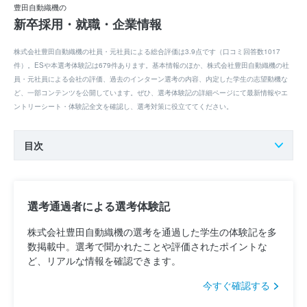
豊田自動織機の
新卒採用・就職・企業情報
株式会社豊田自動織機の社員・元社員による総合評価は3.9点です（口コミ回答数1017
件）。ESや本選考体験記は679件あります。基本情報のほか、株式会社豊田自動織機の社
員・元社員による会社の評価、過去のインターン選考の内容、内定した学生の志望動機な
ど、一部コンテンツを公開しています。ぜひ、選考体験記の詳細ページにて最新情報やエ
ントリーシート・体験記全文を確認し、選考対策に役立ててください。
目次
選考通過者による選考体験記
株式会社豊田自動織機の選考を通過した学生の体験記を多
数掲載中。選考で聞かれたことや評価されたポイントな
ど、リアルな情報を確認できます。
今すぐ確認する