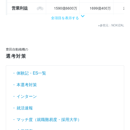
営業利益
（円）
1590億6600万
1699億400万
20
全項目を表示する
経常利益
（円）
2461億2300万
2629億6700万
309
※参照元：NOKIZAL
当期純利益
（円）
1803億600万
1928億6100万
228
利益余剰金
----
----
（円）
豊田自動織機の
売上伸び率
（％）
27.71
24.94
選考対策
営業利益率
（％）
5.88
5.03
体験記・ES一覧
経常利益率
（％）
9.1
7.78
本選考対策
インターン
就活速報
マッチ度（就職難易度・採用大学）