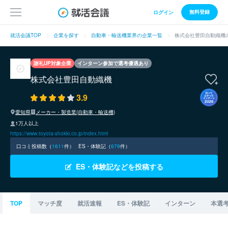
無料登録
ログイン
就活会議TOP
企業を探す
自動車・輸送機業界の企業一覧
株式会社豊田自動織機
謝礼UP対象企業
インターン参加で選考優遇あり
株式会社豊田自動織機
3.9
愛知県
メーカー・製造業(自動車・輸送機)
1万人以上
https://www.toyota-shokki.co.jp/index.html
口コミ投稿数（
1611
件）
ES・体験記（
679
件）
ES・体験記などを投稿する
TOP
マッチ度
就活速報
ES・体験記
インターン
本選