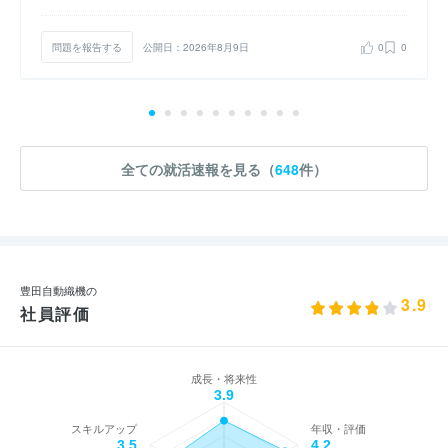
問題を報告する
公開日：2026年8月9日
0
0
全ての就活速報を見る（
648
件）
豊田自動織機の
3.9
社員評価
成長・将来性
3.9
スキルアップ
年収・評価
3.5
4.2