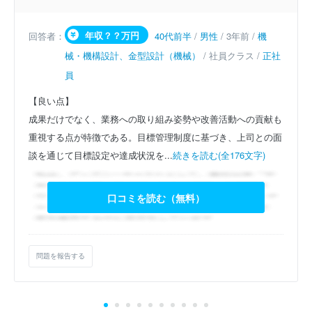
年収？？万円
回答者：
40代前半
/
男性
/ 3年前 /
機
械・機構設計、金型設計（機械）
/ 社員クラス /
正社
員
【良い点】
成果だけでなく、業務への取り組み姿勢や改善活動への貢献も
重視する点が特徴である。目標管理制度に基づき、上司との面
談を通じて目標設定や達成状況を...
続きを読む(全176文字)
口コミを読む（無料）
問題を報告する