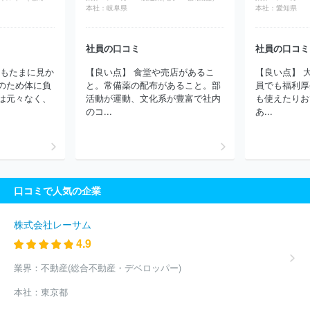
式会社
株式会社ＩＨＩ原動機
三菱自動車工業株式会社
株式会
本社：
岐阜県
本社：
愛知県
社ユーシン
株式会社タチエス
昭和飛行機工業株式会社
マーレ
ジャパン株式会社
株式会社ティラド
ユニプレス株式会社
オモ
ビオ株式会社
日立交通テクノロジー株式会社
株式会社ＩＨＩ
社員の口コミ
社員の口コミ
日本ミシュランタイヤ株式会社
株式会社ケーヒン
トーハツ株式
んもたまに見か
【良い点】 食堂や売店があるこ
【良い点】 
会社
曙ブレーキ工業株式会社
日本アビオニクス株式会社
株式
のため体に負
と。常備薬の配布があること。部
員でも福利厚
会社ＴＢＫ
三菱ふそうトラック・バス株式会社
三恵技研工業株
は元々なく、
活動が運動、文化系が豊富で社内
も使えたりお
式会社
いすゞ自動車株式会社
ニデックパワートレインシステム
のコ...
あ...
ズ株式会社
コベルコ建機株式会社
日野自動車株式会社
株式会
社山田製作所
ほか(1479件)
口コミで人気の企業
株式会社レーサム
4.9
業界：
不動産(総合不動産・デベロッパー)
本社：
東京都