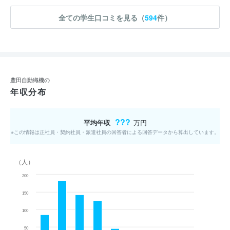
全ての学生口コミを見る（
594
件）
豊田自動織機の
年収分布
???
平均年収
万円
※この情報は正社員・契約社員・派遣社員の回答者による回答データから算出しています。
（人）
200
150
100
50