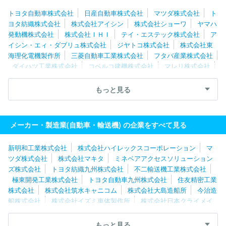
トヨタ自動車株式会社
日産自動車株式会社
マツダ株式会社
ト
ヨタ紡織株式会社
株式会社アイシン
株式会社ショーワ
ヤマハ
発動機株式会社
株式会社ＩＨＩ
テイ・エステック株式会社
ア
イシン・エィ・ダブリュ株式会社
ジヤトコ株式会社
株式会社東
海理化電機製作所
三菱自動車工業株式会社
フタバ産業株式会社
ダイハツ工業株式会社
コベルコ建機株式会社
マレリ株式会社
いすゞ自動車株式会社
スズキ株式会社
新明和工業株式会社
株式会社ケーヒン
豊田合成株式会社
日野自動車株式会社
大
もっと見る
同メタル工業株式会社
株式会社ミツバ
オモビオ株式会社
株式
会社タチエス
株式会社アドヴィックス
株式会社エフテック
ト
ヨタ自動車九州株式会社
メーカー・製造業(自動車・輸送機) の企業をすべて見る
新明和工業株式会社
株式会社ハイレックスコーポレーション
マ
ツダ株式会社
株式会社マキタ
ミネベアアクセスソリューション
ズ株式会社
トヨタ紡織九州株式会社
不二輸送機工業株式会社
極東開発工業株式会社
トヨタ自動車九州株式会社
住友精密工業
株式会社
株式会社筑水キャニコム
株式会社大島造船所
今治造
船株式会社
株式会社イズミ車体製作所
株式会社日本クライメイ
トシステムズ
株式会社ベルソニカ
アイシン・エィ・ダブリュ株
式会社
ニデックモビリティ株式会社
オージーケー技研株式会社
もっと見る