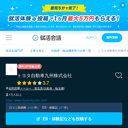
無料登録
ログイン
就活会議TOP
企業を探す
自動車・輸送機業界の企業一覧
トヨタ自動車九州株式
謝礼UP対象企業
トヨタ自動車九州株式会社
3.7
福岡県
メーカー・製造業(自動車・輸送機)
1万人以上
https://www.toyota-kyushu.com/
口コミ投稿数（
422
件）
ES・体験記（
31
件）
ES・体験記などを投稿する