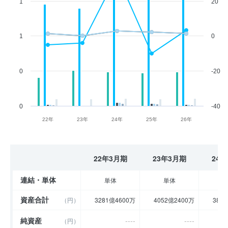
1
20
1
0
0
-20
0
-40
22年
23年
24年
25年
26年
22年3月期
23年3月期
24
連結・単体
単体
単体
資産合計
（円）
3281億4600万
4052億2400万
389
純資産
----
----
（円）