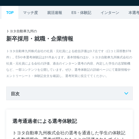
TOP
マッチ度
就活速報
ES・体験記
インターン
本選
トヨタ自動車九州の
新卒採用・就職・企業情報
トヨタ自動車九州株式会社の社員・元社員による総合評価は3.7点です（口コミ回答数378
件）。ESや本選考体験記は31件あります。基本情報のほか、トヨタ自動車九州株式会社の
社員・元社員による会社の評価、過去のインターン選考の内容、内定した学生の志望動機
など、一部コンテンツを公開しています。ぜひ、選考体験記の詳細ページにて最新情報や
エントリーシート・体験記全文を確認し、選考対策に役立ててください。
目次
選考通過者による選考体験記
トヨタ自動車九州株式会社の選考を通過した学生の体験記
を多数掲載中。選考で聞かれたことや評価されたポイント