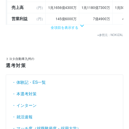
売上高
（円）
1兆1656億4300万
1兆1180億7300万
1兆505
営業利益
（円）
145億6000万
7億4900万
41
全項目を表示する
経常利益
（円）
147億3700万
9億9700万
41
※参照元：NOKIZAL
当期純利益
（円）
102億8100万
7億2700万
29
利益余剰金
（円）
796億5200万
803億8000万
86
トヨタ自動車九州の
売上伸び率
（％）
- 5.15
- 4.08
選考対策
営業利益率
（％）
1.25
0.07
体験記・ES一覧
経常利益率
（％）
1.26
0.09
本選考対策
インターン
就活速報
マッチ度（就職難易度・採用大学）