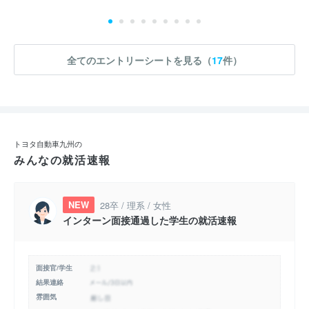
全てのエントリーシートを見る（
17
件）
トヨタ自動車九州の
みんなの就活速報
NEW
28卒 / 理系 / 女性
インターン面接通過した学生の就活速報
面接官/学生
結果連絡
雰囲気