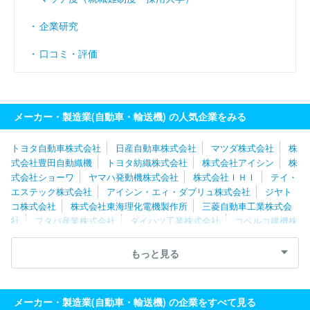
企業研究
口コミ・評価
メーカー・製造業(自動車・輸送機) の人気企業をみる
トヨタ自動車株式会社
日産自動車株式会社
マツダ株式会社
株
式会社豊田自動織機
トヨタ紡織株式会社
株式会社アイシン
株
式会社ショーワ
ヤマハ発動機株式会社
株式会社ＩＨＩ
テイ・
エステック株式会社
アイシン・エィ・ダブリュ株式会社
ジヤト
コ株式会社
株式会社東海理化電機製作所
三菱自動車工業株式会
社
フタバ産業株式会社
ダイハツ工業株式会社
コベルコ建機株
式会社
マレリ株式会社
いすゞ自動車株式会社
スズキ株式会
社
新明和工業株式会社
株式会社ケーヒン
豊田合成株式会社
もっと見る
日野自動車株式会社
大同メタル工業株式会社
株式会社ミツバ
オモビオ株式会社
株式会社タチエス
株式会社アドヴィックス
株式会社エフテック
メーカー・製造業(自動車・輸送機) の企業をすべて見る