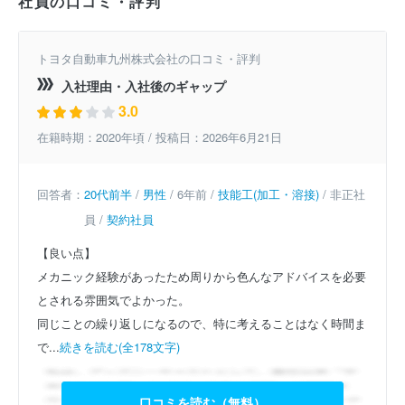
社員の口コミ・評判
トヨタ自動車九州株式会社の口コミ・評判
入社理由・入社後のギャップ
3.0
在籍時期：2020年頃 / 投稿日：2026年6月21日
回答者：
20代前半
/
男性
/ 6年前 /
技能工(加工・溶接)
/ 非正社
員 /
契約社員
【良い点】
メカニック経験があったため周りから色んなアドバイスを必要
とされる雰囲気でよかった。
同じことの繰り返しになるので、特に考えることはなく時間ま
で...
続きを読む(全178文字)
口コミを読む（無料）