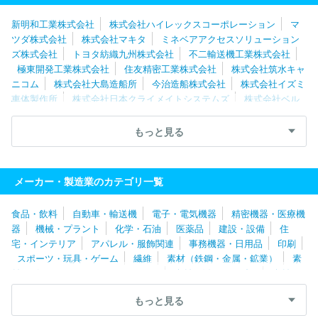
新明和工業株式会社
株式会社ハイレックスコーポレーション
マ
ツダ株式会社
株式会社マキタ
ミネベアアクセスソリューション
ズ株式会社
トヨタ紡織九州株式会社
不二輸送機工業株式会社
極東開発工業株式会社
住友精密工業株式会社
株式会社筑水キャ
ニコム
株式会社大島造船所
今治造船株式会社
株式会社イズミ
車体製作所
株式会社日本クライメイトシステムズ
株式会社ベル
ソニカ
アイシン・エィ・ダブリュ株式会社
ニデックモビリティ
株式会社
オージーケー技研株式会社
城北機業株式会社
太平洋
もっと見る
工業株式会社
岐阜車体工業株式会社
株式会社ＦＴＳ
林テレン
プ株式会社
大同メタル工業株式会社
トヨタ自動車株式会社
サ
カイサイクル株式会社
株式会社エフ・シー・シー
ＮＳＫワーナ
メーカー・製造業のカテゴリ一覧
ー株式会社
株式会社メタルアート
愛三工業株式会社
株式会社
アイキテック
株式会社アイシン福井
日本トレクス株式会社
株
食品・飲料
自動車・輸送機
電子・電気機器
精密機器・医療機
式会社アドヴィックス
パナソニックサイクルテック株式会社
山
器
機械・プラント
化学・石油
医薬品
建設・設備
住
清工業株式会社
フジオーゼックス株式会社
トヨタ紡織株式会社
宅・インテリア
アパレル・服飾関連
事務機器・日用品
印刷
トヨタ車体株式会社
アイシン化工株式会社
株式会社松永製作
スポーツ・玩具・ゲーム
繊維
素材（鉄鋼・金属・鉱業）
素
所
ヤマハモーターエレクトロニクス株式会社
アイシン高丘株式
材（ゴム・ガラス・セラミックス）
素材（紙・パルプ）
素材
会社
アイコクアルファ株式会社
株式会社アンセイ
アイシンシ
（その他）
農林・水産
たばこ・飼料
その他
ロキ株式会社
サカエ理研工業株式会社
株式会社エクセディ
ジ
もっと見る
ヤトコ株式会社
武蔵精密工業株式会社
フタバ産業株式会社
ヤ