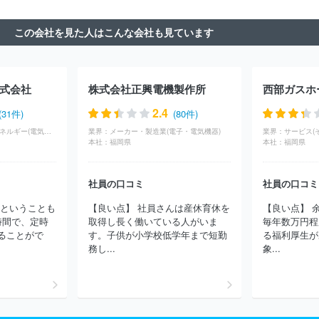
マハ発動機株式会社
日信工業株式会社
スズキ株式会社
日本車
輌製造株式会社
株式会社豊田自動織機
豊田合成株式会社
株式
この会社を見た人はこんな会社も見ています
会社アイシン
ダイハツ工業株式会社
株式会社東海理化電機製作
所
しげる工業株式会社
トヨタ自動車東日本株式会社
株式会社
いそのボデー
テイ・エステック株式会社
マザーサンヤチヨ・オ
ートモーティブシステムズ株式会社
株式会社キリウ
株式会社ミ
式会社
株式会社正興電機製作所
ツバ
株式会社エフテック
株式会社エイチワン
トヨタ自動車北
海道株式会社
株式会社ショーワ
マレリ株式会社
オートリブ株
2.4
(31件)
(80件)
式会社
株式会社ＮＩＴＴＡＮ
株式会社ミクニ
日産自動車株式
インフラ・物流・エネルギー(電気・電力)
業界：
メーカー・製造業(電子・電気機器)
業界：
サービス(
会社
株式会社ＩＨＩ原動機
三菱自動車工業株式会社
株式会社
本社：
福岡県
本社：
福岡県
ユーシン
株式会社タチエス
昭和飛行機工業株式会社
マーレジ
ャパン株式会社
株式会社ティラド
ユニプレス株式会社
オモビ
オ株式会社
日立交通テクノロジー株式会社
株式会社ＩＨＩ
日
社員の口コミ
社員の口コミ
本ミシュランタイヤ株式会社
株式会社ケーヒン
トーハツ株式会
員ということも
【良い点】 社員さんは産休育休を
【良い点】 
社
曙ブレーキ工業株式会社
日本アビオニクス株式会社
株式会
時間で、定時
取得し長く働いている人がいま
毎年数万円程
社ＴＢＫ
三菱ふそうトラック・バス株式会社
三恵技研工業株式
ることがで
す。子供が小学校低学年まで短勤
る福利厚生が
会社
いすゞ自動車株式会社
ニデックパワートレインシステムズ
務し...
象...
株式会社
コベルコ建機株式会社
日野自動車株式会社
株式会社
山田製作所
ほか(1479件)