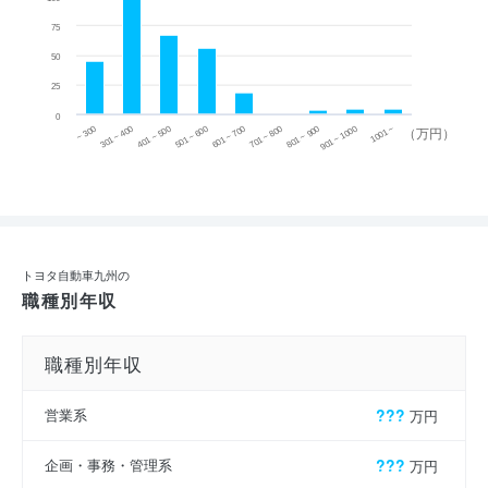
75
50
25
0
~ 300
701 ~ 800
301 ~ 400
801 ~ 900
401 ~ 500
901 ~ 1000
501 ~ 600
601 ~ 700
1001 ~
（万円）
トヨタ自動車九州の
職種別年収
職種別年収
営業系
???
万円
企画・事務・管理系
???
万円