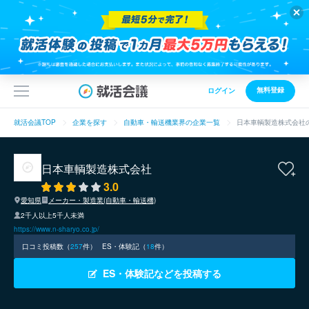
無料登録
ログイン
就活会議TOP
企業を探す
自動車・輸送機業界の企業一覧
日本車輌製造株式会社
日本車輌製造株式会社
3.0
愛知県
メーカー・製造業(自動車・輸送機)
2千人以上5千人未満
https://www.n-sharyo.co.jp/
口コミ投稿数（
257
件）
ES・体験記（
18
件）
ES・体験記などを投稿する