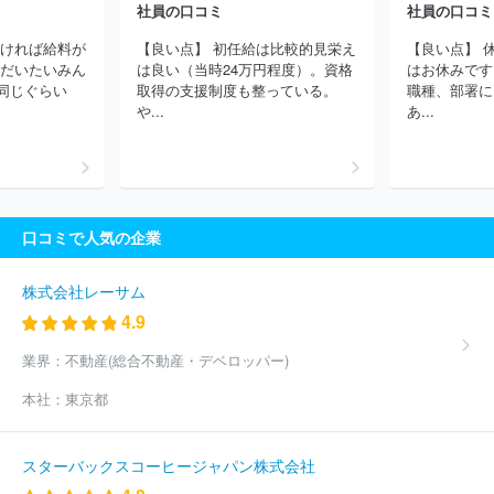
ビオ株式会社
日立交通テクノロジー株式会社
株式会社ＩＨＩ
社員の口コミ
社員の口コミ
日本ミシュランタイヤ株式会社
株式会社ケーヒン
トーハツ株式
続ければ給料が
【良い点】 初任給は比較的見栄え
【良い点】 
会社
曙ブレーキ工業株式会社
日本アビオニクス株式会社
株式
 だいたいみん
は良い（当時24万円程度）。資格
はお休みです
会社ＴＢＫ
三菱ふそうトラック・バス株式会社
三恵技研工業株
同じぐらい
取得の支援制度も整っている。
職種、部署に
式会社
いすゞ自動車株式会社
ニデックパワートレインシステム
や...
あ...
ズ株式会社
コベルコ建機株式会社
日野自動車株式会社
株式会
社山田製作所
ほか(1479件)
口コミで人気の企業
株式会社レーサム
4.9
業界：
不動産(総合不動産・デベロッパー)
本社：
東京都
スターバックスコーヒージャパン株式会社