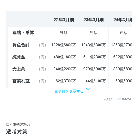
22年3月期
23年3月期
24年3月期
連結・単体
連結
連結
連結
資産合計
（円）
1328億6800万
1243億6300万
1363億9700万
純資産
（円）
480億1800万
511億2300万
622億2800万
売上高
（円）
940億2200万
979億6900万
880億5800万
営業利益
（円）
62億3700万
44億6100万
60億6000万
全項目を表示する
経常利益
（円）
63億1700万
44億9400万
63億600万
※参照元：NOKIZAL
当期純利益
（円）
52億2600万
31億1800万
53億8100万
利益余剰金
----
----
----
（円）
日本車輌製造の
売上伸び率
（％）
- 5.46
4.2
- 10.12
選考対策