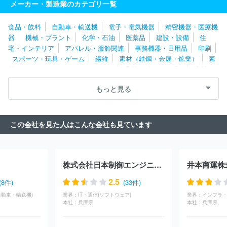
メーカー・製造業のカテゴリ一覧
シー・シー
ＮＳＫワーナー株式会社
株式会社メタルアート
愛
三工業株式会社
株式会社アイキテック
株式会社アイシン福井
食品・飲料
自動車・輸送機
電子・電気機器
精密機器・医療機
日本トレクス株式会社
株式会社アドヴィックス
パナソニックサ
器
機械・プラント
化学・石油
医薬品
建設・設備
住
イクルテック株式会社
山清工業株式会社
フジオーゼックス株式
宅・インテリア
アパレル・服飾関連
事務機器・日用品
印刷
会社
トヨタ紡織株式会社
トヨタ車体株式会社
アイシン化工株
スポーツ・玩具・ゲーム
繊維
素材（鉄鋼・金属・鉱業）
素
式会社
株式会社松永製作所
ヤマハモーターエレクトロニクス株
材（ゴム・ガラス・セラミックス）
素材（紙・パルプ）
素材
式会社
アイシン高丘株式会社
アイコクアルファ株式会社
株式
（その他）
農林・水産
たばこ・飼料
その他
会社アンセイ
アイシンシロキ株式会社
サカエ理研工業株式会社
もっと見る
株式会社エクセディ
ジヤトコ株式会社
武蔵精密工業株式会社
フタバ産業株式会社
ヤマハ発動機株式会社
日信工業株式会社
スズキ株式会社
株式会社豊田自動織機
豊田合成株式会社
株
この会社を見た人はこんな会社も見ています
式会社アイシン
ダイハツ工業株式会社
株式会社東海理化電機製
作所
しげる工業株式会社
トヨタ自動車東日本株式会社
株式会
社いそのボデー
テイ・エステック株式会社
マザーサンヤチヨ・
オートモーティブシステムズ株式会社
株式会社キリウ
株式会社
株式会社日本制御エンジニアリング
井本商運株
ミツバ
株式会社エフテック
株式会社エイチワン
トヨタ自動車
北海道株式会社
株式会社ショーワ
マレリ株式会社
オートリブ
2.5
(8件)
(33件)
株式会社
株式会社ＮＩＴＴＡＮ
株式会社ミクニ
日産自動車株
自動車・輸送機)
業界：
IT・通信(ソフトウェア)
業界：
式会社
株式会社ＩＨＩ原動機
三菱自動車工業株式会社
株式会
本社：
兵庫県
本社：
兵庫県
社ユーシン
株式会社タチエス
昭和飛行機工業株式会社
マーレ
ジャパン株式会社
株式会社ティラド
ユニプレス株式会社
オモ