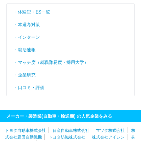
営業利益率
（％）
6.63
4.55
6.88
体験記・ES一覧
経常利益率
（％）
6.72
4.59
7.16
本選考対策
インターン
就活速報
マッチ度（就職難易度・採用大学）
企業研究
口コミ・評価
メーカー・製造業(自動車・輸送機) の人気企業をみる
トヨタ自動車株式会社
日産自動車株式会社
マツダ株式会社
株
式会社豊田自動織機
トヨタ紡織株式会社
株式会社アイシン
株