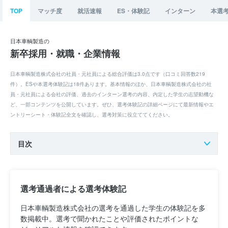
TOP
マッチ度
就活速報
ES・体験記
インターン
本選
日本車輌製造の
新卒採用・就職・企業情報
日本車輌製造株式会社の社員・元社員による総合評価は3.0点です（口コミ回答数219
件）。ESや本選考体験記は18件あります。基本情報のほか、日本車輌製造株式会社の社
員・元社員による会社の評価、過去のインターン選考の内容、内定した学生の志望動機な
ど、一部コンテンツを公開しています。ぜひ、選考体験記の詳細ページにて最新情報やエ
ントリーシート・体験記全文を確認し、選考対策に役立ててください。
目次
選考通過者による選考体験記
日本車輌製造株式会社の選考を通過した学生の体験記を多
数掲載中。選考で聞かれたことや評価されたポイントな