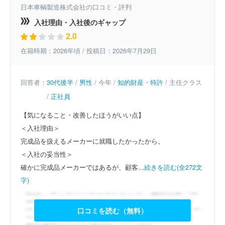
日本車輌製造株式会社の口コミ・評判
入社理由・入社後のギャップ
2.0
在籍時期：2026年頃 / 投稿日：2026年7月29日
回答者：
30代後半
/
男性
/ 今年 /
知的財産・特許
/ 主任クラス
/
正社員
【気になること・改善したほうがいい点】
＜入社理由＞
完成品を扱えるメーカーに就職したかったから。
＜入社の妥当性＞
確かに完成品メーカーではあるが、顧客...
続きを読む(全272文
字)
口コミを読む（無料）