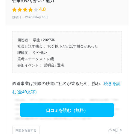
仕事のやりがい・魅力
4.0
投稿日： 2026年04月06日
回答者：
学生 / 2027卒
社員と話す機会：
10分以下だが話す機会があった
理解度：
やや低い
選考ステータス：
内定
参加イベント：
説明会
/ 選考
鉄道事業は実際の鉄道に社名が乗るため、携わ...
続きを読
む(全49文字)
口コミを読む（無料）
問題を報告する
0
0