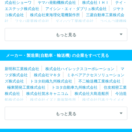
式会社ショーワ
ヤマハ発動機株式会社
株式会社ＩＨＩ
テイ・
エステック株式会社
アイシン・エィ・ダブリュ株式会社
ジヤト
コ株式会社
株式会社東海理化電機製作所
三菱自動車工業株式会
社
フタバ産業株式会社
ダイハツ工業株式会社
コベルコ建機株
式会社
マレリ株式会社
いすゞ自動車株式会社
スズキ株式会
社
新明和工業株式会社
株式会社ケーヒン
豊田合成株式会社
もっと見る
日野自動車株式会社
大同メタル工業株式会社
株式会社ミツバ
オモビオ株式会社
株式会社タチエス
株式会社アドヴィックス
株式会社エフテック
メーカー・製造業(自動車・輸送機) の企業をすべて見る
新明和工業株式会社
株式会社ハイレックスコーポレーション
マ
ツダ株式会社
株式会社マキタ
ミネベアアクセスソリューション
ズ株式会社
トヨタ紡織九州株式会社
不二輸送機工業株式会社
極東開発工業株式会社
トヨタ自動車九州株式会社
住友精密工業
株式会社
株式会社筑水キャニコム
株式会社大島造船所
今治造
船株式会社
株式会社イズミ車体製作所
株式会社日本クライメイ
トシステムズ
株式会社ベルソニカ
アイシン・エィ・ダブリュ株
式会社
ニデックモビリティ株式会社
オージーケー技研株式会社
もっと見る
城北機業株式会社
太平洋工業株式会社
岐阜車体工業株式会社
株式会社ＦＴＳ
林テレンプ株式会社
大同メタル工業株式会社
トヨタ自動車株式会社
サカイサイクル株式会社
株式会社エフ・