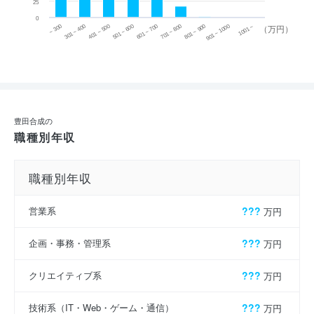
25
0
~ 300
701 ~ 800
301 ~ 400
801 ~ 900
401 ~ 500
901 ~ 1000
501 ~ 600
601 ~ 700
1001 ~
（万円）
豊田合成の
職種別年収
職種別年収
営業系
???
万円
企画・事務・管理系
???
万円
クリエイティブ系
???
万円
技術系（IT・Web・ゲーム・通信）
???
万円