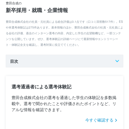
豊田合成の
新卒採用・就職・企業情報
豊田合成株式会社の社員・元社員による総合評価は3.1点です（口コミ回答数517件）。ES
や本選考体験記は275件あります。基本情報のほか、豊田合成株式会社の社員・元社員によ
る会社の評価、過去のインターン選考の内容、内定した学生の志望動機など、一部コンテ
ンツを公開しています。ぜひ、選考体験記の詳細ページにて最新情報やエントリーシー
ト・体験記全文を確認し、選考対策に役立ててください。
目次
選考通過者による選考体験記
豊田合成株式会社の選考を通過した学生の体験記を多数掲
載中。選考で聞かれたことや評価されたポイントなど、リ
アルな情報を確認できます。
今すぐ確認する