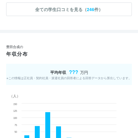
全ての学生口コミを見る（
246
件）
豊田合成の
年収分布
???
平均年収
万円
※この情報は正社員・契約社員・派遣社員の回答者による回答データから算出しています。
（人）
150
125
100
75
50