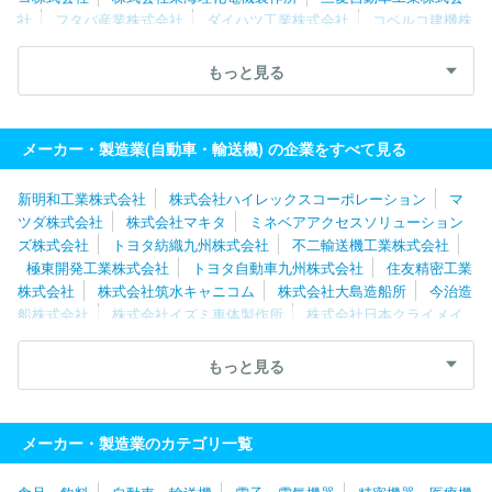
社
フタバ産業株式会社
ダイハツ工業株式会社
コベルコ建機株
式会社
マレリ株式会社
いすゞ自動車株式会社
スズキ株式会
社
新明和工業株式会社
株式会社ケーヒン
日野自動車株式会
もっと見る
社
大同メタル工業株式会社
株式会社ミツバ
オモビオ株式会
社
株式会社タチエス
株式会社アドヴィックス
株式会社エフテ
ック
トヨタ自動車九州株式会社
メーカー・製造業(自動車・輸送機) の企業をすべて見る
新明和工業株式会社
株式会社ハイレックスコーポレーション
マ
ツダ株式会社
株式会社マキタ
ミネベアアクセスソリューション
ズ株式会社
トヨタ紡織九州株式会社
不二輸送機工業株式会社
極東開発工業株式会社
トヨタ自動車九州株式会社
住友精密工業
株式会社
株式会社筑水キャニコム
株式会社大島造船所
今治造
船株式会社
株式会社イズミ車体製作所
株式会社日本クライメイ
トシステムズ
株式会社ベルソニカ
アイシン・エィ・ダブリュ株
式会社
ニデックモビリティ株式会社
オージーケー技研株式会社
もっと見る
城北機業株式会社
太平洋工業株式会社
岐阜車体工業株式会社
株式会社ＦＴＳ
林テレンプ株式会社
大同メタル工業株式会社
トヨタ自動車株式会社
サカイサイクル株式会社
株式会社エフ・
メーカー・製造業のカテゴリ一覧
シー・シー
ＮＳＫワーナー株式会社
株式会社メタルアート
愛
三工業株式会社
株式会社アイキテック
株式会社アイシン福井