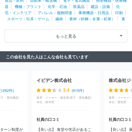
食品・飲料
自動車・輸送機
電子・電気機器
精密機器・医療機
日本トレクス株式会社
株式会社アドヴィックス
パナソニックサ
器
機械・プラント
化学・石油
医薬品
建設・設備
住
イクルテック株式会社
山清工業株式会社
フジオーゼックス株式
宅・インテリア
アパレル・服飾関連
事務機器・日用品
印刷
会社
トヨタ紡織株式会社
トヨタ車体株式会社
アイシン化工株
スポーツ・玩具・ゲーム
繊維
素材（鉄鋼・金属・鉱業）
素
式会社
株式会社松永製作所
ヤマハモーターエレクトロニクス株
材（ゴム・ガラス・セラミックス）
素材（紙・パルプ）
素材
式会社
アイシン高丘株式会社
アイコクアルファ株式会社
株式
（その他）
農林・水産
たばこ・飼料
その他
会社アンセイ
アイシンシロキ株式会社
サカエ理研工業株式会社
もっと見る
株式会社エクセディ
ジヤトコ株式会社
武蔵精密工業株式会社
フタバ産業株式会社
ヤマハ発動機株式会社
日信工業株式会社
スズキ株式会社
日本車輌製造株式会社
株式会社豊田自動織機
この会社を見た人はこんな会社も見ています
株式会社アイシン
ダイハツ工業株式会社
株式会社東海理化電機
製作所
しげる工業株式会社
トヨタ自動車東日本株式会社
株式
会社いそのボデー
テイ・エステック株式会社
マザーサンヤチ
ヨ・オートモーティブシステムズ株式会社
株式会社キリウ
株式
イビデン株式会社
株式会社ジ
会社ミツバ
株式会社エフテック
株式会社エイチワン
トヨタ自
動車北海道株式会社
株式会社ショーワ
マレリ株式会社
オート
3.4
(1262件)
(915件)
リブ株式会社
株式会社ＮＩＴＴＡＮ
株式会社ミクニ
日産自動
電子・電気機器)
業界：
メーカー・製造業(電子・電気機器)
業界：
メーカー・
車株式会社
株式会社ＩＨＩ原動機
三菱自動車工業株式会社
株
本社：
岐阜県
本社：
愛知県
式会社ユーシン
株式会社タチエス
昭和飛行機工業株式会社
マ
ーレジャパン株式会社
株式会社ティラド
ユニプレス株式会社
オモビオ株式会社
日立交通テクノロジー株式会社
株式会社ＩＨ
社員の口コミ
社員の口コミ
Ｉ
日本ミシュランタイヤ株式会社
株式会社ケーヒン
トーハツ
リターン制度が
【良い点】 食堂や売店があるこ
【良い点】 
株式会社
曙ブレーキ工業株式会社
日本アビオニクス株式会社