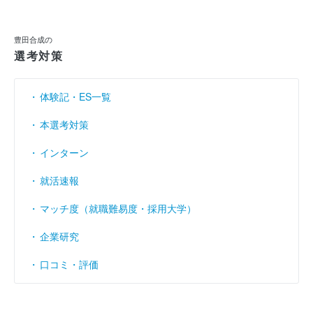
利益余剰金
----
----
----
（円）
豊田合成の
売上伸び率
（％）
15.07
14.65
12.53
選考対策
営業利益率
（％）
4.12
3.68
6.32
体験記・ES一覧
経常利益率
（％）
4.54
3.71
6.7
本選考対策
インターン
就活速報
マッチ度（就職難易度・採用大学）
企業研究
口コミ・評価