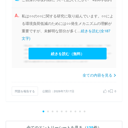
A.
私は○○の○○に関する研究に取り組んでいます。○○によ
る環境負荷低減のためには○○発生メカニズムの理解が
重要ですが、未解明な部分が多く...
続きを読む(全187
文字)
続きを読む（無料）
全ての内容を見る
問題を報告する
公開日：2026年7月17日
0
0
全てのエントリーシートを見る（
135
件）