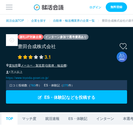
無料登録
ログイン
就活会議TOP
企業を探す
自動車・輸送機業界の企業一覧
豊田合成株式会社の新
謝礼UP対象企業
インターン参加で選考優遇あり
豊田合成株式会社
3.1
愛知県
メーカー・製造業(自動車・輸送機)
1万人以上
https://www.toyoda-gosei.co.jp/
口コミ投稿数（
763
件）
ES・体験記（
275
件）
ES・体験記などを投稿する
TOP
マッチ度
就活速報
ES・体験記
インターン
本選