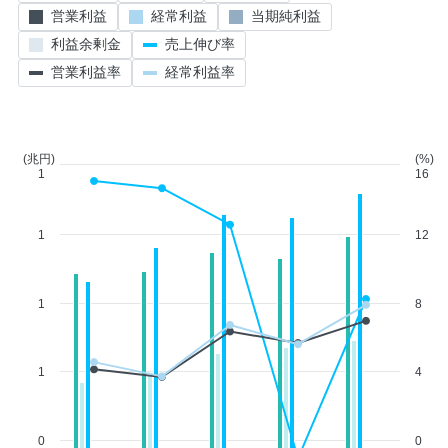
営業利益
経常利益
当期純利益
利益余剰金
売上伸び率
営業利益率
経常利益率
(兆円)
(%)
1
16
1
12
1
8
1
4
0
0