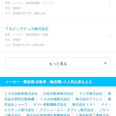
業界：
メーカー・製造業(機械・プラント)
本社：
愛知県
口コミ投稿数
25件
ES・体験記
0件
ＴＧメンテナンス株式会社
業界：
メーカー・製造業(建設・設備)
本社：
愛知県
口コミ投稿数
7件
ES・体験記
0件
もっと見る
メーカー・製造業(自動車・輸送機) の人気企業をみる
トヨタ自動車株式会社
日産自動車株式会社
マツダ株式会社
株
式会社豊田自動織機
トヨタ紡織株式会社
株式会社アイシン
株
式会社ショーワ
ヤマハ発動機株式会社
株式会社ＩＨＩ
テイ・
エステック株式会社
アイシン・エィ・ダブリュ株式会社
ジヤト
コ株式会社
株式会社東海理化電機製作所
三菱自動車工業株式会