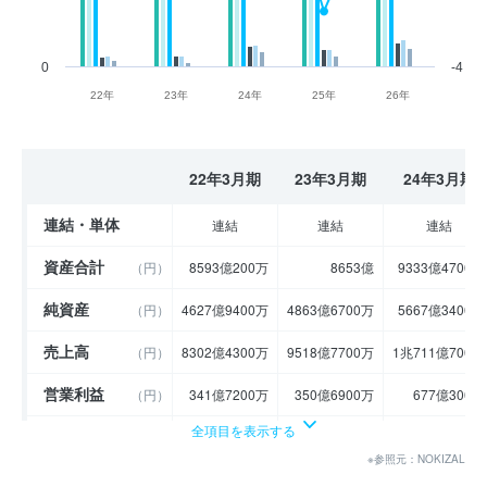
0
-4
22年
23年
24年
25年
26年
22年3月期
23年3月期
24年3月期
連結・単体
連結
連結
連結
資産合計
（円）
8593億200万
8653億
9333億4700万
純資産
（円）
4627億9400万
4863億6700万
5667億3400万
売上高
（円）
8302億4300万
9518億7700万
1兆711億700万
営業利益
（円）
341億7200万
350億6900万
677億300万
全項目を表示する
経常利益
（円）
376億9600万
353億2300万
718億100万
※参照元：NOKIZAL
当期純利益
（円）
233億5200万
160億400万
514億5400万