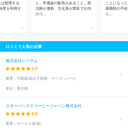
れば復帰する
と。常備薬の配布があること。部
ことになった
株式会社ＴＢＫ
三菱ふそうトラック・バス株式会社
三恵技研工
制度を利用す
活動が運動、文化系が豊富で社内
退職時の手続
業株式会社
いすゞ自動車株式会社
ニデックパワートレインシス
のコ...
ら...
テムズ株式会社
コベルコ建機株式会社
日野自動車株式会社
株
式会社山田製作所
ほか(1479件)
口コミで人気の企業
株式会社レーサム
4.9
業界：
不動産(総合不動産・デベロッパー)
本社：
東京都
スターバックスコーヒージャパン株式会社
4.8
業界：
サービス(飲食)