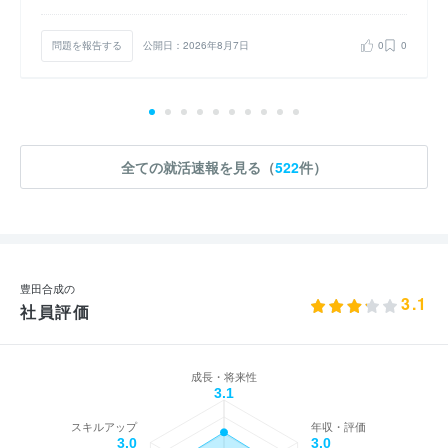
問題を報告する
公開日：2026年8月7日
0
0
全ての就活速報を見る（
522
件）
豊田合成の
3.1
社員評価
成長・将来性
3.1
スキルアップ
年収・評価
3.0
3.0