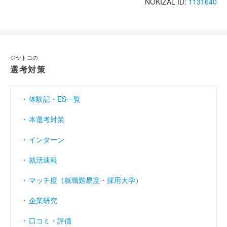
NOKIZAL ID:
1131640
ジヤトコの
選考対策
体験記・ES一覧
本選考対策
インターン
就活速報
マッチ度（就職難易度・採用大学）
企業研究
口コミ・評価