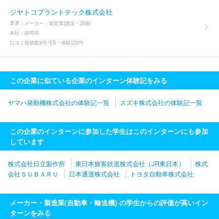
ジヤトコプラントテック株式会社
業界：
メーカー・製造業(建設・設備)
本社：
静岡県
口コミ投稿数
3件
ES・体験記
0件
この企業に似ている企業のインターン体験記をみる
ヤマハ発動機株式会社の体験記一覧
スズキ株式会社の体験記一覧
この企業のインターンに参加した学生はこのインターンにも参加
しています
株式会社日立製作所
東日本旅客鉄道株式会社（JR東日本）
株式
会社ＳＵＢＡＲＵ
日本通運株式会社
トヨタ自動車株式会社
メーカー・製造業(自動車・輸送機) の学生からの評価が高いイン
ターンをみる