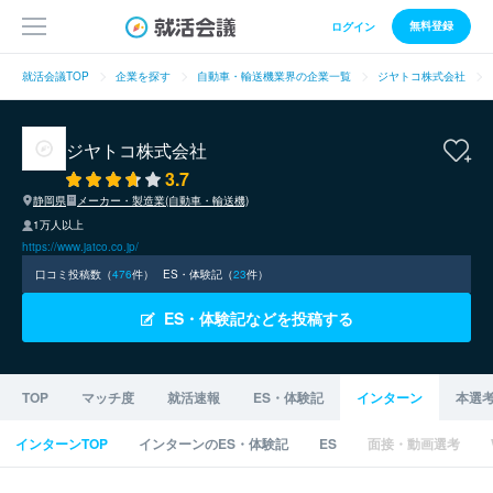
無料登録
ログイン
就活会議TOP
企業を探す
自動車・輸送機業界の企業一覧
ジヤトコ株式会社
ジヤトコ株式会社
3.7
静岡県
メーカー・製造業(自動車・輸送機)
1万人以上
https://www.jatco.co.jp/
口コミ投稿数（
476
件）
ES・体験記（
23
件）
ES・体験記などを投稿する
TOP
マッチ度
就活速報
ES・体験記
インターン
本選
インターンTOP
インターンのES・体験記
ES
面接・動画選考