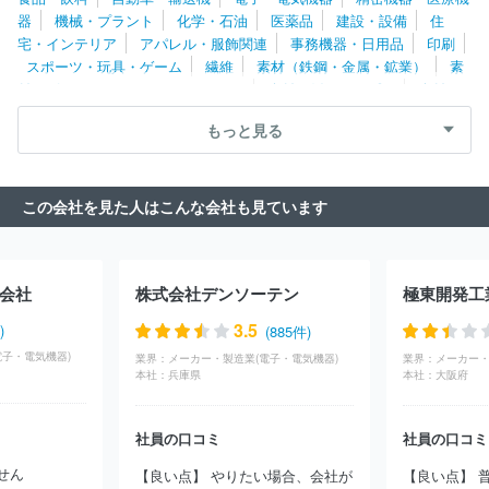
工業株式会社
株式会社総合車両製作所
トヨタ自動車東日本株式
器
機械・プラント
化学・石油
医薬品
建設・設備
住
会社
日産車体株式会社
株式会社ケーヒン
ジャパンマリンユナ
宅・インテリア
アパレル・服飾関連
事務機器・日用品
印刷
イテッド株式会社
パナソニックオートモーティブシステムズ株式会
スポーツ・玩具・ゲーム
繊維
素材（鉄鋼・金属・鉱業）
素
社
株式会社ミツバ
株式会社ロジスネクスト
オモビオ株式会
材（ゴム・ガラス・セラミックス）
素材（紙・パルプ）
素材
社
株式会社エクセディ
株式会社協豊製作所
株式会社三五
（その他）
農林・水産
たばこ・飼料
その他
もっと見る
この会社を見た人はこんな会社も見ています
会社
株式会社デンソーテン
極東開発工
3.5
)
(885件)
電子・電気機器)
業界：
メーカー・製造業(電子・電気機器)
業界：
メーカー・
本社：
兵庫県
本社：
大阪府
社員の口コミ
社員の口コミ
せん
【良い点】 やりたい場合、会社が
【良い点】 