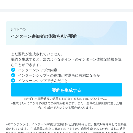
ジヤトコの
インターン参加者の体験をAIが要約
まだ要約が生成されていません。
要約を生成すると、次のようなポイントのインターン体験記情報を読
むことができます。
インターンシップの内容
インターンシップへの参加が本選考に有利になるか
インターンシップで学んだこと
要約を生成する
※必ずしも期待通りの結果をお約束するものではございません。
※生成は1人につき1日5回までの制限があります。また、全体の上限回数に達した場
合、生成ができなくなる場合があります。
※本コンテンツは、インターン体験記に投稿された内容をもとに、生成AIを活用して自動生
成されています。 生成品質の向上に努めておりますが、自動生成であるため、まれに適切
ではない情報が混ざる可能性があることを予めご了承ください。 誠に恐れ入りますが、情