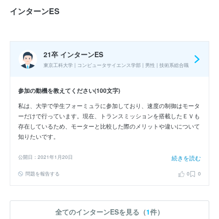
応募
選考フロー :
インターンES
実施時期 : 2023年9月開催 / 期間 : 1日間 / コース : 1day仕事体験
21卒 インターンES
参加人数 : 10人
東京工科大学 | コンピュータサイエンス学部 | 男性 | 技術系総合職
参加学生の大学 :
静岡県の企業ということもあり東海や関東の大学
から参加している人が多かった。
参加の動機を教えてください(100文字)
インターンシップへの参加が本選考でも有利になると思いました
私は、大学で学生フォーミュラに参加しており、速度の制御はモータ
か？ : はい
ーだけで行っています。現在、トランスミッションを搭載したＥＶも
存在しているため、モーターと比較した際のメリットや違いについて
知りたいです。
26卒 夏インターン
公開日：2021年1月20日
続きを読む
モノづくり設計の体験 / 性能設計の体験
問題を報告する
0
0
応募
選考フロー :
全てのインターンESを見る（
1
件）