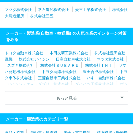
マツダ株式会社
常石造船株式会社
愛三工業株式会社
株式会社
大島造船所
株式会社三五
メーカー・製造業(自動車・輸送機) の人気企業のインターン対策
をみる
トヨタ自動車株式会社
本田技研工業株式会社
株式会社豊田自動
織機
株式会社アイシン
日産自動車株式会社
マツダ株式会社
スズキ株式会社
株式会社ＳＵＢＡＲＵ
株式会社ＩＨＩ
ヤマ
ハ発動機株式会社
トヨタ紡織株式会社
豊田合成株式会社
トヨ
タ車体株式会社
三菱自動車工業株式会社
いすゞ自動車株式会社
アイシン・エィ・ダブリュ株式会社
ダイハツ工業株式会社
ボッ
シュ株式会社
株式会社アドヴィックス
トヨタ自動車九州株式会
社
新明和工業株式会社
株式会社東海理化電機製作所
愛三工業
もっと見る
株式会社
株式会社シマノ
日野自動車株式会社
林テレンプ株式
会社
テイ・エステック株式会社
フタバ産業株式会社
マレリ株
式会社
コベルコ建機株式会社
今治造船株式会社
アイシン高丘
メーカー・製造業のカテゴリ一覧
株式会社
日本車輌製造株式会社
大同メタル工業株式会社
極東
開発工業株式会社
太平洋工業株式会社
株式会社マキタ
トピー
食品・飲料
自動車・輸送機
電子・電気機器
精密機器・医療機