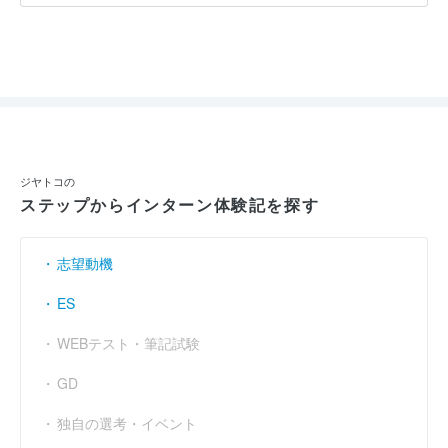
実施時期 : 2024年8月開催 / 期間 : 1日間 / コース : 1day仕事体験
参加人数 : 20人
参加学生の大学 :
地方大学院生が多かった。東海地方や関東地方の
学生が多かった。
インターンシップへの参加が本選考でも有利になると思いました
か？ : はい
ジヤトコの
ステップからインターン体験記を探す
志望動機
ES
WEBテスト・筆記試験
GD
独自の選考・イベント