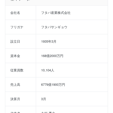
山大学、名城大学など。
会社名
フタバ産業株式会社
インターンシップへの参加が本選考でも有利になると思いました
か？ : はい
フリガナ
フタバサンギョウ
設立日
1935年3月
資本金
168億2000万円
従業員数
10,104人
売上高
6779億1900万円
決算月
3月