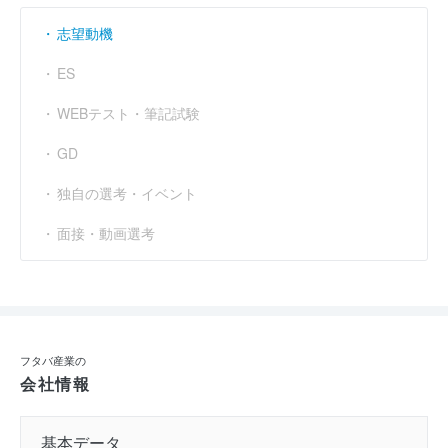
参加人数 : 4人
志望動機
参加学生の大学 :
名城大学出身が3人、福井大学出身が1人であっ
た。中堅レベルの大学が多い。
ES
インターンシップへの参加が本選考でも有利になると思いました
WEBテスト・筆記試験
か？ : はい
GD
独自の選考・イベント
27卒 冬インターン
面接・動画選考
フタバ産業のことを理解する
応募
選考フロー :
実施時期 : 2026年2月開催 / 期間 : 1日間 / インターンの形式 : セミナ
フタバ産業の
ー・講座 / コース : 会社説明会 / 職種 : 事務職（総合職）
会社情報
参加人数 : 30人
基本データ
参加学生の大学 :
地元の私立の大学生が多かった印象を持った。南