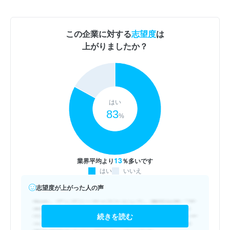
この企業に対する
志望度
は
上がりましたか？
はい
83
%
13
業界平均より
％多いです
はい
いいえ
志望度が上がった人の声
続きを読む