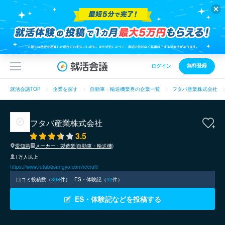
無料登録
ログイン
就活会議TOP
企業を探す
自動車・輸送機業界の企業一覧
フタバ産業株式会社
フタバ産業株式会社
3.5
愛知県
メーカー・製造業(自動車・輸送機)
1万人以上
https://www.futabasangyo.com/recruit/
口コミ投稿数（
308
件）
ES・体験記（
42
件）
ES・体験記などを投稿する