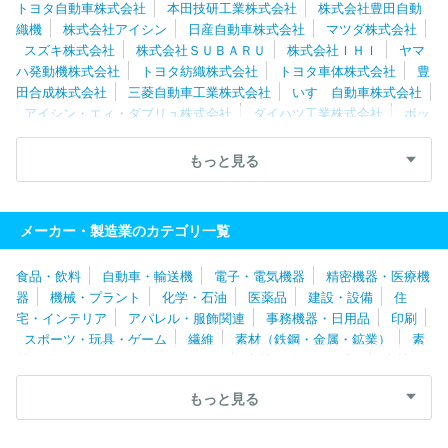
トヨタ自動車株式会社
本田技研工業株式会社
株式会社豊田自動
織機
株式会社アイシン
日産自動車株式会社
マツダ株式会社
スズキ株式会社
株式会社ＳＵＢＡＲＵ
株式会社ＩＨＩ
ヤマ
ハ発動機株式会社
トヨタ紡織株式会社
トヨタ車体株式会社
豊
田合成株式会社
三菱自動車工業株式会社
いすゞ自動車株式会社
アイシン・エィ・ダブリュ株式会社
ダイハツ工業株式会社
ボッ
シュ株式会社
株式会社アドヴィックス
トヨタ自動車九州株式会
社
新明和工業株式会社
株式会社東海理化電機製作所
愛三工業
もっと見る
株式会社
株式会社シマノ
日野自動車株式会社
林テレンプ株式
会社
テイ・エステック株式会社
マレリ株式会社
コベルコ建機
株式会社
今治造船株式会社
アイシン高丘株式会社
日本車輌製
メーカー・製造業のカテゴリ一覧
造株式会社
ジヤトコ株式会社
大同メタル工業株式会社
極東開
発工業株式会社
太平洋工業株式会社
株式会社マキタ
トピー工
食品・飲料
自動車・輸送機
電子・電気機器
精密機器・医療機
業株式会社
株式会社総合車両製作所
トヨタ自動車東日本株式会
器
機械・プラント
化学・石油
医薬品
建設・設備
住
社
日産車体株式会社
株式会社ケーヒン
ジャパンマリンユナイ
宅・インテリア
アパレル・服飾関連
事務機器・日用品
印刷
テッド株式会社
パナソニックオートモーティブシステムズ株式会
スポーツ・玩具・ゲーム
繊維
素材（鉄鋼・金属・鉱業）
素
社
株式会社ミツバ
株式会社ロジスネクスト
オモビオ株式会
材（ゴム・ガラス・セラミックス）
素材（紙・パルプ）
素材
社
株式会社エクセディ
株式会社協豊製作所
株式会社三五
（その他）
農林・水産
たばこ・飼料
その他
もっと見る