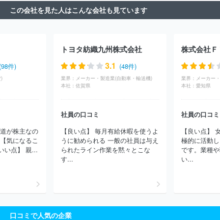
この会社を見た人はこんな会社も見ています
トヨタ紡織九州株式会社
株式会社Ｆ
3.1
(98件)
(48件)
)
業界：
メーカー・製造業(自動車・輸送機)
業界：
メーカー・
本社：
佐賀県
本社：
愛知県
社員の口コミ
社員の口コミ
鉄道が株主なの
【良い点】 毎月有給休暇を使うよ
【良い点】 
 【気になるこ
うに勧められる 一般の社員は与え
極的に活動し
点】 親...
られたライン作業を黙々とこな
です。業種や
す...
い...
口コミで人気の企業