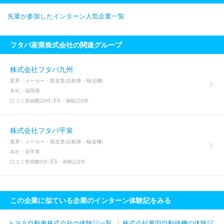
先輩が参加したインターン人気企業一覧
フタバ産業株式会社の関連グループ
株式会社フタバ九州
業界：
メーカー・製造業(自動車・輸送機)
本社：
福岡県
口コミ投稿数
23件
ES・体験記
0件
株式会社フタバ平泉
業界：
メーカー・製造業(自動車・輸送機)
本社：
岩手県
口コミ投稿数
0件
ES・体験記
0件
この企業に似ている企業のインターン体験記をみる
トヨタ自動車株式会社の体験記一覧
株式会社豊田自動織機の体験記