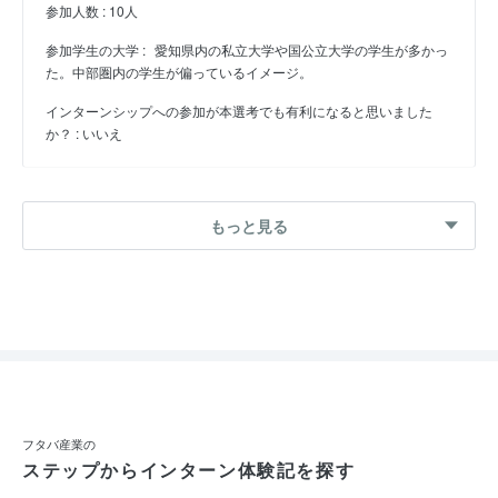
参加人数 : 10人
参加学生の大学 :
愛知県内の私立大学や国公立大学の学生が多かっ
た。中部圏内の学生が偏っているイメージ。
インターンシップへの参加が本選考でも有利になると思いました
か？ : いいえ
26卒 冬インターン
もっと見る
コア技術を活かした事業開発ワーク FUTABAのDNAを
探り新規事業を開発せよ。 独自の８つの技術力を知
り、100年に1度の変革期を迎えている自動車業界にど
のように対応していくのかを考える。
応募
選考フロー :
フタバ産業の
実施時期 : 2024年11月開催 / 期間 : 1日間 / コース : インターンシッ
ステップからインターン体験記を探す
プ（技術系）