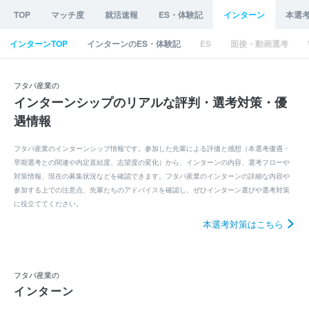
TOP
マッチ度
就活速報
ES・体験記
インターン
本選
インターンTOP
インターンのES・体験記
ES
面接・動画選考
フタバ産業の
インターンシップのリアルな評判・選考対策・優
遇情報
フタバ産業のインターンシップ情報です。参加した先輩による評価と感想（本選考優遇・
早期選考との関連や内定直結度、志望度の変化）から、インターンの内容、選考フローや
対策情報、現在の募集状況などを確認できます。フタバ産業のインターンの詳細な内容や
参加する上での注意点、先輩たちのアドバイスを確認し、ぜひインターン選びや選考対策
に役立ててください。
本選考対策はこちら
フタバ産業の
インターン