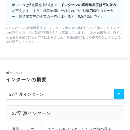
ボッシュは5点満点中3.3点で、
インターンの選考難易度は平均並み
と言えます。また、就活会議に登録されている40,793件のメーカ
ー・製造業業界の企業の平均に比べると、0.5点高いです。
※インターンの選考難易度は、インターン参加者の体験記での「参加したインター
ンの評点入力」での5段階評価をもとに算出しています。これらの情報は、必ずし
も合否を決定づけるものではありません。就職活動における参考のひとつとして、
ぜひ活用してください。
ボッシュの
インターンの概要
27卒 夏インターン
課題・テーマ
グローバルインターンシップ前の選考