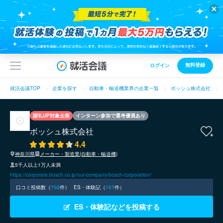
無料登録
ログイン
就活会議TOP
企業を探す
自動車・輸送機業界の企業一覧
ボッシュ株式会社
謝礼UP対象企業
インターン参加で選考優遇あり
ボッシュ株式会社
4.4
神奈川県
メーカー・製造業(自動車・輸送機)
5千人以上1万人未満
https://corporate.bosch.co.jp/our-company/bosch-corporation/
口コミ投稿数（
702
件）
ES・体験記（
107
件）
ES・体験記などを投稿する