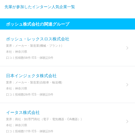
先輩が参加したインターン人気企業一覧
ボッシュ株式会社の関連グループ
ボッシュ・レックスロス株式会社
業界：
メーカー・製造業(機械・プラント)
本社：
神奈川県
口コミ投稿数
58件
ES・体験記
0件
日本インジェクタ株式会社
業界：
メーカー・製造業(自動車・輸送機)
本社：
神奈川県
口コミ投稿数
26件
ES・体験記
0件
イータス株式会社
業界：
商社・卸(専門商社（電子・電気機器・OA機器）)
本社：
神奈川県
口コミ投稿数
17件
ES・体験記
0件