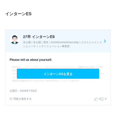
エントリーシート
最終面接
選考フロー :
インターンES
実施時期 : 2024年8月開催 / 期間 : 30日間 / コース : 2024 Summer
Internship / 職種 : パワートレイン ソリューションズ事業部
27卒 インターンES
非公開 | 非公開 | 男性 | 2025SummerInternship | クロスドメインコ
参加人数 : 15人
ンピューティングソリューション事業部
参加学生の大学 :
全体として理系大学院生が7割程度、文系学部生2
割、理系大学院生が1割程度であった。
Please tell us about yourself.
インターンシップへの参加が本選考でも有利になると思いました
か？ : はい
インターンESを見る
公開日：2026年7月6日
27卒 夏インターン
問題を報告する
0
0
グローバルインターンシップ前の選考
応募
エントリーシート
独自の選考
選考フロー :