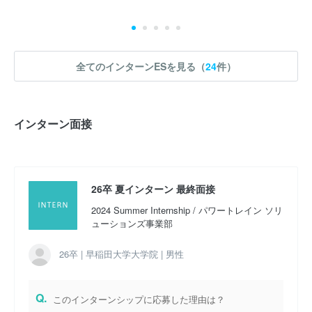
実施時期 : 2025年7月開催 / 期間 : 1日間 / インターンの形式 : ワー
ク・ケーススタディ / コース : 2025SummerInternship / 職種 : クロ
全てのインターンESを見る（
24
件）
スドメインコンピューティングソリューション事業部
参加人数 : 28人
参加学生の大学 :
旧帝や早慶の院生がほとんどであった。高学歴の
インターン面接
学生ばかりで優秀そうな人が多かった。
インターンシップへの参加が本選考でも有利になると思いました
か？ : はい
26卒 夏インターン 最終面接
2024 Summer Internship / パワートレイン ソリ
ューションズ事業部
26卒 | 早稲田大学大学院 | 男性
Q.
このインターンシップに応募した理由は？