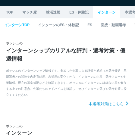
TOP
マッチ度
就活速報
ES・体験記
インターン
本選
インターンTOP
インターンのES・体験記
ES
面接・動画選考
ボッシュの
インターンシップのリアルな評判・選考対策・優
遇情報
ボッシュのインターンシップ情報です。参加した先輩による評価と感想（本選考優遇・早
期選考との関連や内定直結度、志望度の変化）から、インターンの内容、選考フローや対
策情報、現在の募集状況などを確認できます。ボッシュのインターンの詳細な内容や参加
する上での注意点、先輩たちのアドバイスを確認し、ぜひインターン選びや選考対策に役
立ててください。
本選考対策はこちら
ボッシュの
インターン