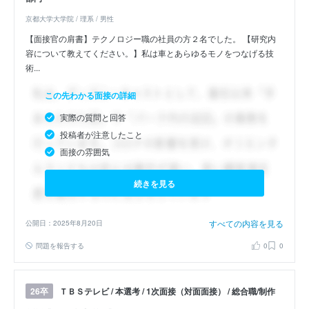
京都大学大学院 / 理系 / 男性
【面接官の肩書】テクノロジー職の社員の方２名でした。 【研究内
容について教えてください。】私は車とあらゆるモノをつなげる技
術...
この先わかる面接の詳細
実際の質問と回答
投稿者が注意したこと
面接の雰囲気
続きを見る
すべての内容を見る
公開日：2025年8月20日
問題を報告する
0
0
ＴＢＳテレビ / 本選考 / 1次面接（対面面接） / 総合職/制作
26卒