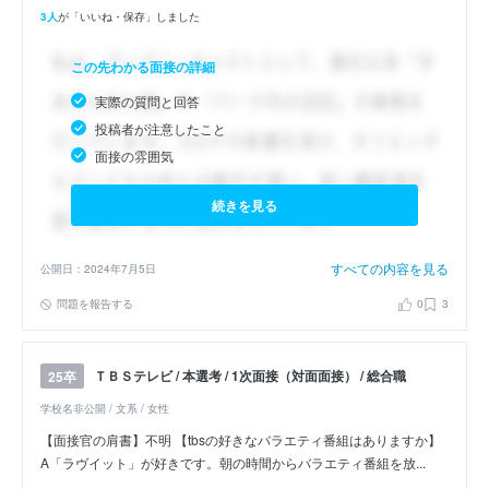
3人
が「いいね・保存」しました
この先わかる面接の詳細
実際の質問と回答
投稿者が注意したこと
面接の雰囲気
続きを見る
すべての内容を見る
公開日：2024年7月5日
問題を報告する
0
3
ＴＢＳテレビ / 本選考 / 1次面接（対面面接） / 総合職
25卒
学校名非公開 / 文系 / 女性
【面接官の肩書】不明 【tbsの好きなバラエティ番組はありますか】
A「ラヴイット」が好きです。朝の時間からバラエティ番組を放...