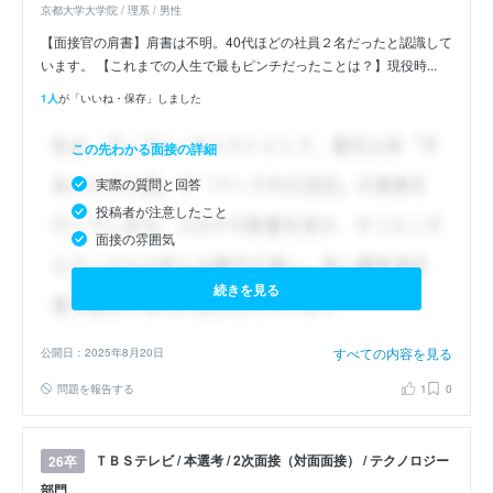
京都大学大学院 / 理系 / 男性
【面接官の肩書】肩書は不明。40代ほどの社員２名だったと認識して
います。 【これまでの人生で最もピンチだったことは？】現役時...
1人
が「いいね・保存」しました
この先わかる面接の詳細
実際の質問と回答
投稿者が注意したこと
面接の雰囲気
続きを見る
すべての内容を見る
公開日：2025年8月20日
問題を報告する
1
0
ＴＢＳテレビ / 本選考 / 2次面接（対面面接） / テクノロジー
26卒
部門