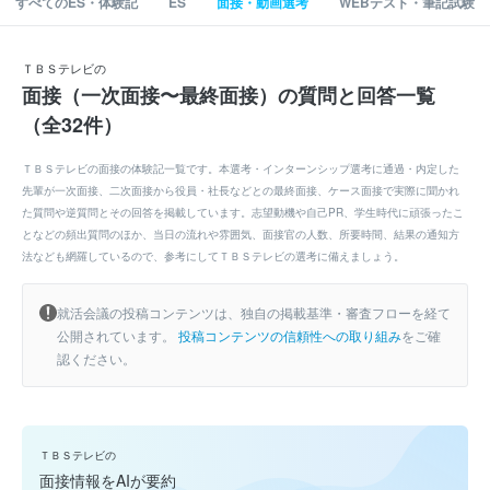
すべてのES・体験記
ES
面接・動画選考
WEBテスト・筆記試験
ＴＢＳテレビの
面接（一次面接〜最終面接）の質問と回答一覧
（全32件）
ＴＢＳテレビの面接の体験記一覧です。本選考・インターンシップ選考に通過・内定した
先輩が一次面接、二次面接から役員・社長などとの最終面接、ケース面接で実際に聞かれ
た質問や逆質問とその回答を掲載しています。志望動機や自己PR、学生時代に頑張ったこ
となどの頻出質問のほか、当日の流れや雰囲気、面接官の人数、所要時間、結果の通知方
法なども網羅しているので、参考にしてＴＢＳテレビの選考に備えましょう。
就活会議の投稿コンテンツは、独自の掲載基準・審査フローを経て
公開されています。
投稿コンテンツの信頼性への取り組み
をご確
認ください。
ＴＢＳテレビの
面接情報をAIが要約