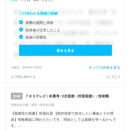
この先わかる面接の詳細
実際の質問と回答
投稿者が注意したこと
面接の雰囲気
続きを見る
すべての内容を見る
公開日：2024年7月5日
問題を報告する
2
3
ＴＢＳテレビ / 本選考 / 2次面接（対面面接） / 技術職
25卒
学校名非公開 / 理系 / 性別非公開
【面接官の肩書】現場社員 【制作技術で担当したい番組とその理
由】情報番組に関わりたいです。理由としては基礎を学べるからで
す。...