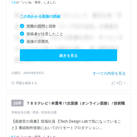
1人
が「いいね・保存」しました
この先わかる面接の詳細
実際の質問と回答
投稿者が注意したこと
面接の雰囲気
続きを見る
すべての内容を見る
公開日：2024年8月5日
問題を報告する
0
1
ＴＢＳテレビ / 本選考 / 1次面接（オンライン面接） / 技術職
25卒
学校名非公開 / 理系 / 性別非公開
【面接官の肩書】現場社員 【Tech Design Labで気になっているこ
と】番組制作技術においてのリモートプロダクション...
5人
が「いいね・保存」しました