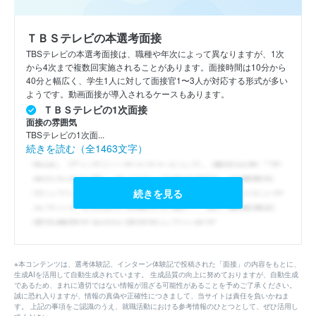
ＴＢＳテレビの本選考面接
TBSテレビの本選考面接は、職種や年次によって異なりますが、1次
から4次まで複数回実施されることがあります。面接時間は10分から
40分と幅広く、学生1人に対して面接官1〜3人が対応する形式が多い
ようです。動画面接が導入されるケースもあります。
ＴＢＳテレビの1次面接
面接の雰囲気
TBSテレビの1次面...
続きを読む（全1463文字）
続きを見る
※本コンテンツは、選考体験記、インターン体験記で投稿された「面接」の内容をもとに、
生成AIを活用して自動生成されています。 生成品質の向上に努めておりますが、自動生成
であるため、まれに適切ではない情報が混ざる可能性があることを予めご了承ください。
誠に恐れ入りますが、情報の真偽や正確性につきまして、当サイトは責任を負いかねま
す。 上記の事項をご認識のうえ、就職活動における参考情報のひとつとして、ぜひ活用し