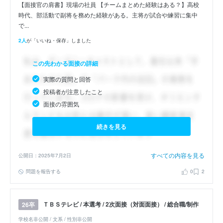
【面接官の肩書】現場の社員 【チームまとめた経験はある？】高校
時代、部活動で副将を務めた経験がある。主将が試合や練習に集中
で...
2人
が「いいね・保存」しました
この先わかる面接の詳細
実際の質問と回答
投稿者が注意したこと
面接の雰囲気
続きを見る
すべての内容を見る
公開日：2025年7月2日
問題を報告する
0
2
ＴＢＳテレビ / 本選考 / 2次面接（対面面接） / 総合職/制作
26卒
学校名非公開 / 文系 / 性別非公開