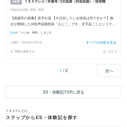
ＴＢＳテレビ / 本選考 / 2次面接（対面面接） / 技術職
24卒
学校名非公開 / 理系 / 男性
【面接官の肩書】若手社員 【今注目している技術は何ですか？】御
社が開発したAI音声認識技術「もじこ」です。文字起こしというテ...
2人
が「いいね・保存」しました
すべての内容を見る
公開日：2023年7月21日
問題を報告する
0
2
1
/ 2
次へ
ES・体験記TOPに戻る
ＴＢＳテレビの
ステップからES・体験記を探す