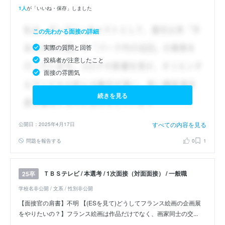
1人
が「いいね・保存」しました
この先わかる面接の詳細
実際の質問と回答
投稿者が注意したこと
面接の雰囲気
続きを見る
すべての内容を見る
公開日：2025年4月17日
問題を報告する
0
1
ＴＢＳテレビ / 本選考 / 1次面接（対面面接） / 一般職
25卒
学校名非公開 / 文系 / 性別非公開
【面接官の肩書】不明 【(ESを見て)どうしてフランス絵画の企画展
をやりたいの？】フランス絵画は作品だけでなく、画家同士の交...