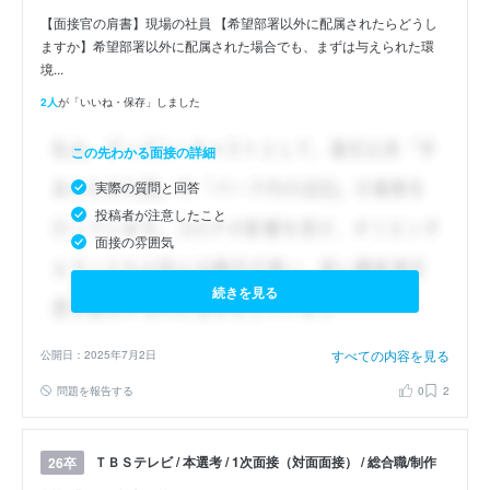
【面接官の肩書】現場の社員 【希望部署以外に配属されたらどうし
ますか】希望部署以外に配属された場合でも、まずは与えられた環
境...
2人
が「いいね・保存」しました
この先わかる面接の詳細
実際の質問と回答
投稿者が注意したこと
面接の雰囲気
続きを見る
すべての内容を見る
公開日：2025年7月2日
問題を報告する
0
2
ＴＢＳテレビ / 本選考 / 1次面接（対面面接） / 総合職/制作
26卒