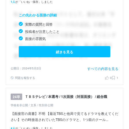
1人
が「いいね・保存」しました
この先わかる面接の詳細
実際の質問と回答
投稿者が注意したこと
面接の雰囲気
続きを見る
すべての内容を見る
公開日：2024年5月2日
問題を報告する
0
1
ＴＢＳテレビ / 本選考 / 1次面接（対面面接） / 総合職
24卒
学校名非公開 / 文系 / 性別非公開
【面接官の肩書】不明 【最近TBSと他局で見てるドラマを教えてくだ
さい】その時放送されていたTBSのドラマと、1つ前のクール...
4人
が「いいね・保存」しました