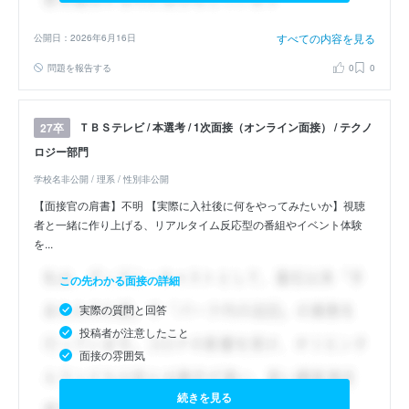
すべての内容を見る
公開日：2026年6月16日
問題を報告する
0
0
ＴＢＳテレビ / 本選考 / 1次面接（オンライン面接） / テクノ
27卒
ロジー部門
学校名非公開 / 理系 / 性別非公開
【面接官の肩書】不明 【実際に入社後に何をやってみたいか】視聴
者と一緒に作り上げる、リアルタイム反応型の番組やイベント体験
を...
この先わかる面接の詳細
実際の質問と回答
投稿者が注意したこと
面接の雰囲気
続きを見る