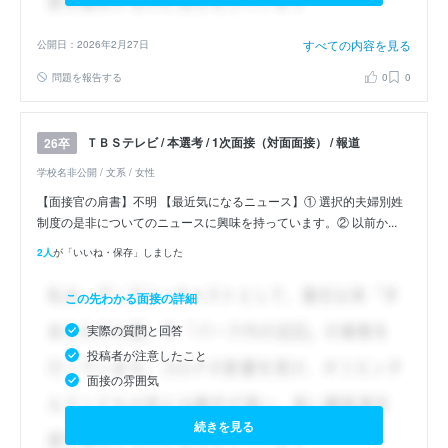
すべての内容を見る
公開日：2026年2月27日
問題を報告する
0
0
ＴＢＳテレビ / 本選考 / 1次面接（対面面接） / 報道
26卒
学校名非公開 / 文系 / 女性
【面接官の肩書】不明 【最近気になるニュース】① 選択的夫婦別姓
制度の是非についてのニュースに興味を持っています。② 以前か...
2人
が「いいね・保存」しました
この先わかる面接の詳細
実際の質問と回答
投稿者が注意したこと
面接の雰囲気
続きを見る