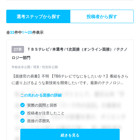
選考ステップから探す
投稿者から探す
全
32
件中
1〜25
件表示
ＴＢＳテレビ / 本選考 / 1次面接（オンライン面接） / テクノ
27卒
ロジー部門
学校名非公開 / 理系 / 性別非公開
【面接官の肩書】不明 【TBSテレビでなにをしたいか？】番組をさら
に盛り上げるような新技術を開発したいです。最新のテクノロジ...
この先わかる面接の詳細
実際の質問と回答
投稿者が注意したこと
面接の雰囲気
続きを見る