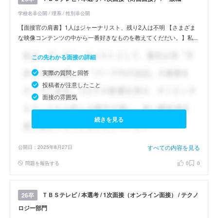
学校名非公開 / 理系 / 性別非公開
【面接官の肩書】1人はジャーナリスト、残り2人は不明 【さまざま
な映像コンテンツの中から一番好きなものを教えてくだだい。】私...
この先わかる面接の詳細
実際の質問と回答
投稿者が注意したこと
面接の雰囲気
続きを見る
すべての内容を見る
公開日：2025年8月27日
問題を報告する
0
0
ＴＢＳテレビ / 本選考 / 1次面接（オンライン面接） / テクノ
26卒
ロジー部門