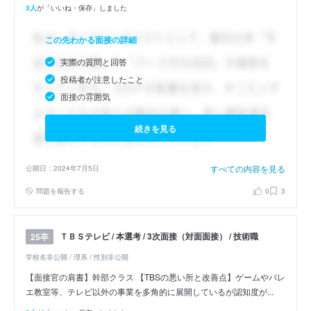
3人
が「いいね・保存」しました
この先わかる面接の詳細
実際の質問と回答
投稿者が注意したこと
面接の雰囲気
続きを見る
すべての内容を見る
公開日：2024年7月5日
問題を報告する
0
3
ＴＢＳテレビ / 本選考 / 3次面接（対面面接） / 技術職
25卒
学校名非公開 / 理系 / 性別非公開
【面接官の肩書】幹部クラス 【TBSの悪い所と改善点】ゲームやバレ
エ教室等、テレビ以外の事業を多角的に展開しているが認知度が...