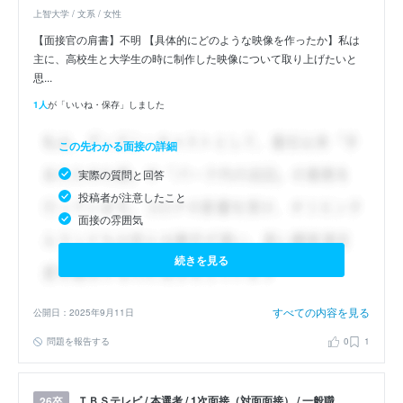
上智大学 / 文系 / 女性
【面接官の肩書】不明 【具体的にどのような映像を作ったか】私は
主に、高校生と大学生の時に制作した映像について取り上げたいと
思...
1人
が「いいね・保存」しました
この先わかる面接の詳細
実際の質問と回答
投稿者が注意したこと
面接の雰囲気
続きを見る
すべての内容を見る
公開日：2025年9月11日
問題を報告する
0
1
ＴＢＳテレビ / 本選考 / 1次面接（対面面接） / 一般職
26卒