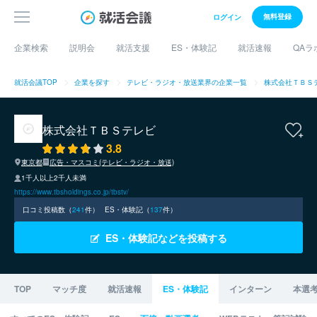
無料登録
ログイン
企業検索
説明会
就活支援
ES・体験記
就活速報
QAラ
就活会議TOP
企業を探す
テレビ・ラジオ・放送業界の企業一覧
株式会社ＴＢＳ
株式会社ＴＢＳテレビ
3.8
東京都
広告・マスコミ(テレビ・ラジオ・放送)
1千人以上2千人未満
https://www.tbsholdings.co.jp/tbstv/
口コミ投稿数（
241
件）
ES・体験記（
137
件）
ES・体験記などを投稿する
TOP
マッチ度
就活速報
ES・体験記
インターン
本選