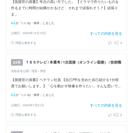
【面接官の肩書】年次の高い方でした。 【ドラマで作りたいものを
作るまでに時間が結構かかるけど、それまで頑張れそう？】頑張り
ま...
4人
が「いいね・保存」しました
すべての内容を見る
公開日：2023年12月12日
問題を報告する
1
3
ＴＢＳテレビ / 本選考 / 1次面接（オンライン面接） / 技術職
24卒
学校名非公開 / 理系 / 男性
【面接官の肩書】ベテラン社員 【自己PRを含めた自己紹介を1分程
度でお願いします。】「心を動かす映像を作りたい」そんな思いで...
2人
が「いいね・保存」しました
すべての内容を見る
公開日：2023年7月21日
問題を報告する
0
2