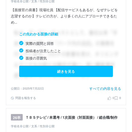
学校名非公開 / 文系 / 性別非公開
【面接官の肩書】現場社員 【配信サービスもあるが、なぜテレビを
志望するのか】テレビの方が、より多くの人にアプローチできるた
め...
この先わかる面接の詳細
実際の質問と回答
投稿者が注意したこと
面接の雰囲気
続きを見る
すべての内容を見る
公開日：2025年7月22日
問題を報告する
0
0
ＴＢＳテレビ / 本選考 / 1次面接（対面面接） / 総合職/制作
26卒
学校名非公開 / 文系 / 性別非公開