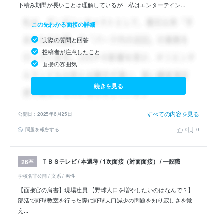
下積み期間が長いことは理解しているが、私はエンターテイン...
この先わかる面接の詳細
実際の質問と回答
投稿者が注意したこと
面接の雰囲気
続きを見る
すべての内容を見る
公開日：2025年6月25日
問題を報告する
0
0
ＴＢＳテレビ / 本選考 / 1次面接（対面面接） / 一般職
26卒
学校名非公開 / 文系 / 男性
【面接官の肩書】現場社員 【野球人口を増やしたいのはなんで？】
部活で野球教室を行った際に野球人口減少の問題を知り寂しさを覚
え...