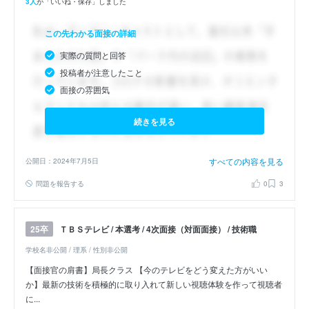
3人
が「いいね・保存」しました
この先わかる面接の詳細
実際の質問と回答
投稿者が注意したこと
面接の雰囲気
続きを見る
すべての内容を見る
公開日：2024年7月5日
問題を報告する
0
3
ＴＢＳテレビ / 本選考 / 4次面接（対面面接） / 技術職
25卒
学校名非公開 / 理系 / 性別非公開
【面接官の肩書】局長クラス 【今のテレビをどう変えた方がいい
か】最新の技術を積極的に取り入れて新しい視聴体験を作って視聴者
に...