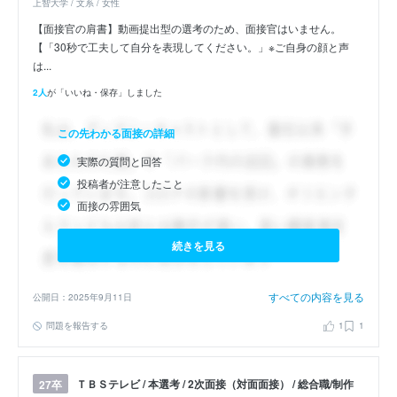
上智大学 / 文系 / 女性
【面接官の肩書】動画提出型の選考のため、面接官はいません。
【「30秒で工夫して自分を表現してください。」※ご自身の顔と声
は...
2人
が「いいね・保存」しました
この先わかる面接の詳細
実際の質問と回答
投稿者が注意したこと
面接の雰囲気
続きを見る
すべての内容を見る
公開日：2025年9月11日
問題を報告する
1
1
ＴＢＳテレビ / 本選考 / 2次面接（対面面接） / 総合職/制作
27卒