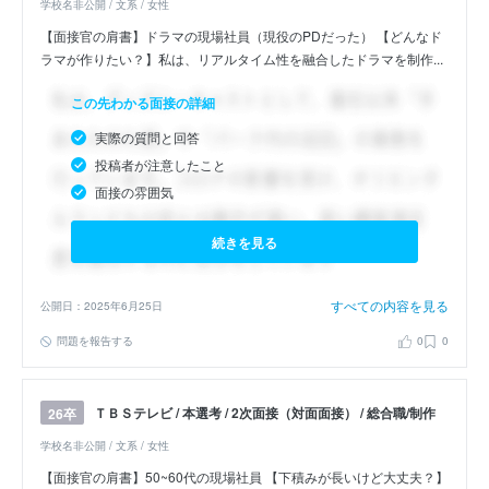
学校名非公開 / 文系 / 女性
【面接官の肩書】ドラマの現場社員（現役のPDだった） 【どんなド
ラマが作りたい？】私は、リアルタイム性を融合したドラマを制作...
この先わかる面接の詳細
実際の質問と回答
投稿者が注意したこと
面接の雰囲気
続きを見る
すべての内容を見る
公開日：2025年6月25日
問題を報告する
0
0
ＴＢＳテレビ / 本選考 / 2次面接（対面面接） / 総合職/制作
26卒
学校名非公開 / 文系 / 女性
【面接官の肩書】50~60代の現場社員 【下積みが長いけど大丈夫？】