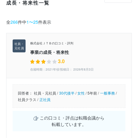
成長・将来性一覧
全
266
件中
1〜25
件表示
株式会社ＪＴＢの口コミ・評判
事業の成長・将来性
3.0
在籍時期：2021年頃/投稿日： 2026年8月3日
回答者：
社員・元社員 /
30代後半
/
女性
/
5年前 /
一般事務
/
社員クラス /
正社員
この口コミ・評点は転職会議から
転載しています。