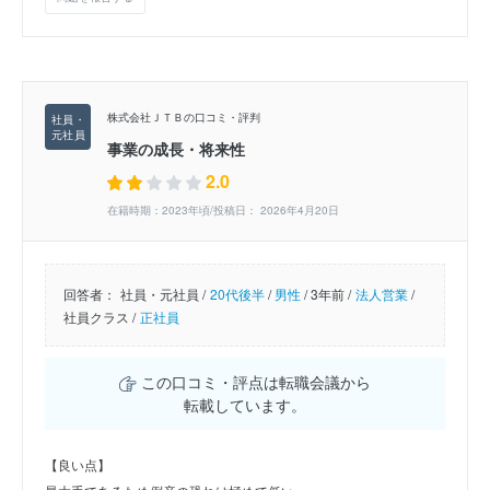
株式会社ＪＴＢの口コミ・評判
事業の成長・将来性
2.0
在籍時期：2023年頃/投稿日： 2026年4月20日
回答者：
社員・元社員 /
20代後半
/
男性
/
3年前 /
法人営業
/
社員クラス /
正社員
この口コミ・評点は転職会議から
転載しています。
【良い点】