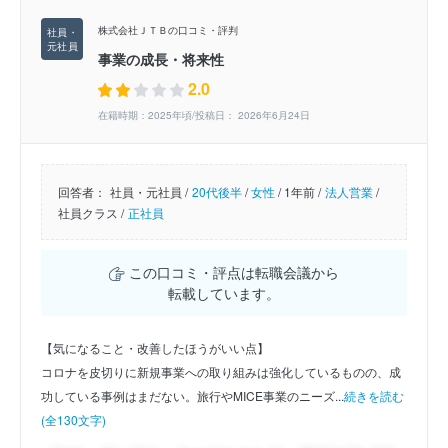
株式会社ＪＴＢの口コミ・評判
事業の成長・将来性
2.0
在籍時期：2025年頃/投稿日： 2026年6月24日
回答者：
社員・元社員 /
20代後半
/
女性
/
1年前 /
法人営業
/
社員クラス /
正社員
この口コミ・評点は転職会議から
転載しています。
【気になること・改善したほうがいい点】
コロナを皮切りに新規事業への取り組みは強化しているものの、成
功している事例はまだない。旅行やMICE事業のニーズ...
続きを読む
(全130文字)