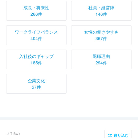
成長・将来性
社員・経営陣
266件
146件
ワークライフバランス
女性の働きやすさ
404件
367件
入社後のギャップ
退職理由
185件
294件
企業文化
57件
ＪＴＢの
絞り込む