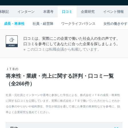
体験記
インターン
本選考
口コミ
企業研究
イベント情報
成長・将来性
社員・経営陣
ワークライフバランス
女性の働きやす
口コミは、実際にこの企業で働いた社会人の生の声です。
口コミを参考にしてあなたに合った企業を探しましょう。
※ この口コミは転職会議から転載しています。
ＪＴＢの
将来性・業績・売上に関する評判・口コミ一覧
（全266件）
社員・元社員とインターンや選考に参加した学生による、株式会社ＪＴＢの成長・将来性
に関する口コミを公開しています。実際に株式会社ＪＴＢで働いていた方だからこそわか
る仕事のやりがいや福利厚生、学生が就活を通して感じた事業の将来性などを参考に、効
率よく企業研究を進めてください。