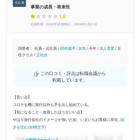
事業の成長・将来性
1.0
在籍時期：2026年頃/投稿日： 2026年5月21日
回答者：
社員・元社員 /
20代後半
/
女性
/
今年 /
法人営業
/
主
任クラス /
正社員
この口コミ・評点は転職会議から
転載しています。
【良い点】
コロナを機に旅行以外も手を出し始めている。
【気になること・改善したほうがいい点】
やはり旅行会社のイメージが強いため、いまいちお客様に存在...
続
きを読む(全88文字)
この投稿でわかること