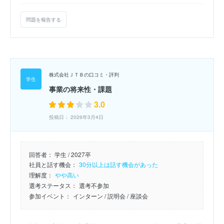
問題を報告する
株式会社ＪＴＢの口コミ・評判
事業の将来性・課題
3.0
投稿日： 2026年3月4日
回答者：
学生 / 2027卒
社員と話す機会：
30分以上は話す機会があった
理解度：
やや高い
選考ステータス：
選考不参加
参加イベント：
インターン
/ 説明会
/ 座談会