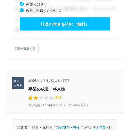
実際の働き方
改善したほうがいい点
社員の本音を読む（無料）
問題を報告する
株式会社ＪＴＢの口コミ・評判
事業の成長・将来性
2.0
在籍時期：2026年頃/投稿日： 2026年4月2日
回答者：
社員・元社員 /
20代前半
/
男性
/
今年 /
法人営業
/
社