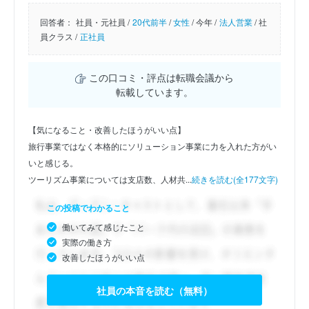
回答者：
社員・元社員 /
20代前半
/
女性
/
今年 /
法人営業
/
社
員クラス /
正社員
この口コミ・評点は転職会議から
転載しています。
【気になること・改善したほうがいい点】
旅行事業ではなく本格的にソリューション事業に力を入れた方がい
いと感じる。
ツーリズム事業については支店数、人材共...
続きを読む(全177文字)
この投稿でわかること
働いてみて感じたこと
実際の働き方
改善したほうがいい点
社員の本音を読む（無料）