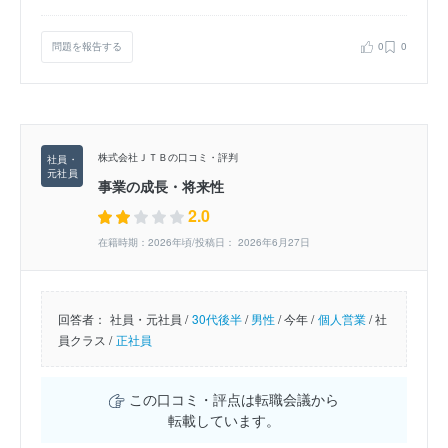
問題を報告する
0
0
株式会社ＪＴＢの口コミ・評判
事業の成長・将来性
2.0
在籍時期：2026年頃/投稿日： 2026年6月27日
回答者：
社員・元社員 /
30代後半
/
男性
/
今年 /
個人営業
/
社
員クラス /
正社員
この口コミ・評点は転職会議から
転載しています。