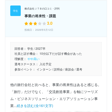
株式会社ＪＴＢの口コミ・評判
事業の将来性・課題
3.0
投稿日： 2026年5月12日
回答者：
学生 / 2027卒
社員と話す機会：
10分以下だが話す機会があった
理解度：
やや高い
選考ステータス：
入社予定
参加イベント：
インターン
/ 説明会
/ 座談会
/ 選考
他の旅行会社と比べると、事業の将来性はあると感じる。
「旅行」だけでなく、「交流創造事業」を軸にツーリズ
ム・ビジネスソリューション・エリアソリューション事
業...
続きを読む(全161文字)