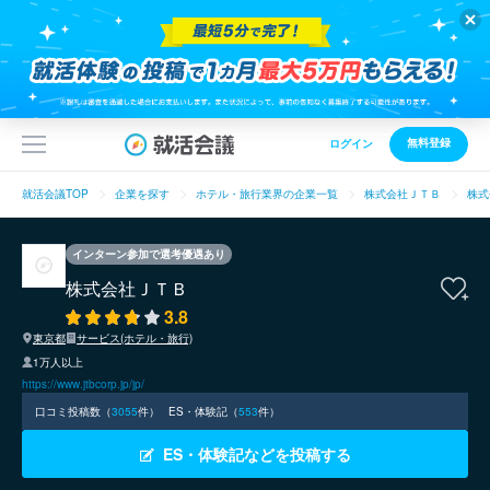
無料登録
ログイン
就活会議TOP
企業を探す
ホテル・旅行業界の企業一覧
株式会社ＪＴＢ
株式
インターン参加で選考優遇あり
株式会社ＪＴＢ
3.8
東京都
サービス(ホテル・旅行)
1万人以上
https://www.jtbcorp.jp/jp/
口コミ投稿数（
3055
件）
ES・体験記（
553
件）
ES・体験記などを投稿する