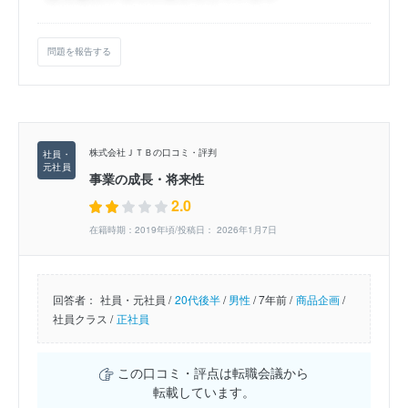
問題を報告する
株式会社ＪＴＢの口コミ・評判
事業の成長・将来性
2.0
在籍時期：2019年頃/投稿日： 2026年1月7日
回答者：
社員・元社員 /
20代後半
/
男性
/
7年前 /
商品企画
/
社員クラス /
正社員
この口コミ・評点は転職会議から
転載しています。