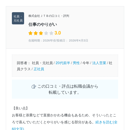
株式会社ＪＴＢの口コミ・評判
仕事のやりがい
3.0
在籍時期：2026年頃/投稿日： 2026年4月3日
回答者：
社員・元社員 /
20代前半
/
男性
/
今年 /
法人営業
/
社
員クラス /
正社員
この口コミ・評点は転職会議から
転載しています。
【良い点】
お客様と添乗などで直接かかわる機会もあるため、そういったとこ
ろで喜んでいただくとやりがいを感じる部分がある。
続きを読む(全
60文字)