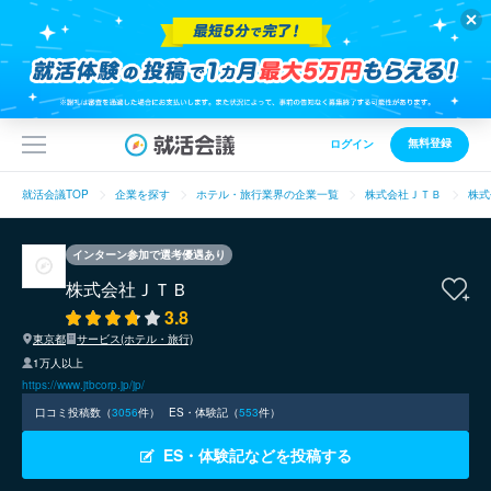
無料登録
ログイン
就活会議TOP
企業を探す
ホテル・旅行業界の企業一覧
株式会社ＪＴＢ
株式
インターン参加で選考優遇あり
株式会社ＪＴＢ
3.8
東京都
サービス(ホテル・旅行)
1万人以上
https://www.jtbcorp.jp/jp/
口コミ投稿数（
3056
件）
ES・体験記（
553
件）
ES・体験記などを投稿する