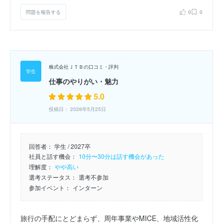
問題を報告する
0
0
株式会社ＪＴＢの口コミ・評判
仕事のやりがい・魅力
5.0
投稿日： 2026年5月25日
回答者：
学生 / 2027卒
社員と話す機会：
10分〜30分は話す機会があった
理解度：
やや高い
選考ステータス：
選考不参加
参加イベント：
インターン
旅行の手配にとどまらず、周年事業やMICE、地域活性化