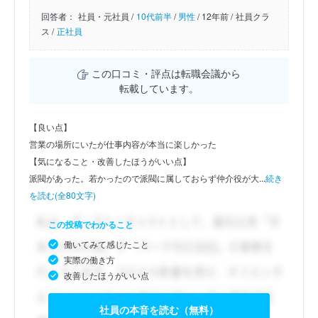
回答者：
社員・元社員 /
10代前半
/
男性
/
12年前 /
社員クラ
ス /
正社員
この口コミ・評点は転職会議から
転載しています。
【良い点】
営業の場所にいたが仕事内容が本当に楽しかった
【気になること・改善したほうがいい点】
派閥があった。若かったので派閥に属しておらず仲介役が大...
続き
を読む(全80文字)
この投稿でわかること
働いてみて感じたこと
実際の働き方
改善したほうがいい点
社員の本音を読む（無料）