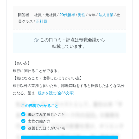
回答者：
社員・元社員 /
20代後半
/
男性
/
今年 /
法人営業
/
社
員クラス /
正社員
この口コミ・評点は転職会議から
転載しています。
【良い点】
旅行に関わることができる。
【気になること・改善したほうがいい点】
旅行以外の業務も多いため、部署異動をすると転職したような気分
になる。望ま...
続きを読む(全86文字)
この投稿でわかること
働いてみて感じたこと
実際の働き方
改善したほうがいい点