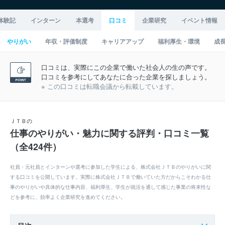
体験記
インターン
本選考
口コミ
企業研究
イベント情報
やりがい
年収・評価制度
キャリアアップ
福利厚生・環境
成
口コミは、実際にこの企業で働いた社会人の生の声です。
口コミを参考にしてあなたに合った企業を探しましょう。
※ この口コミは転職会議から転載しています。
ＪＴＢの
仕事のやりがい・魅力に関する評判・口コミ一覧
（全424件）
社員・元社員とインターンや選考に参加した学生による、株式会社ＪＴＢのやりがいに関
する口コミを公開しています。実際に株式会社ＪＴＢで働いていた方だからこそわかる仕
事のやりがいや具体的な仕事内容、福利厚生、学生が就活を通して感じた事業の将来性な
どを参考に、効率よく企業研究を進めてください。