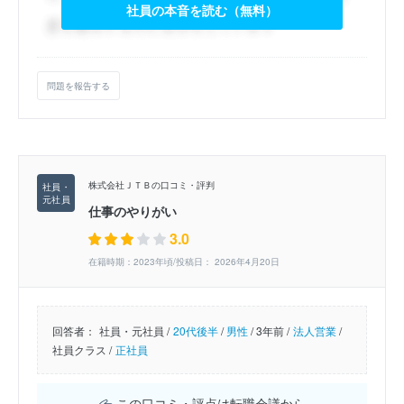
社員の本音を読む（無料）
問題を報告する
株式会社ＪＴＢの口コミ・評判
仕事のやりがい
3.0
在籍時期：2023年頃/投稿日： 2026年4月20日
回答者：
社員・元社員 /
20代後半
/
男性
/
3年前 /
法人営業
/
社員クラス /
正社員
この口コミ・評点は転職会議から