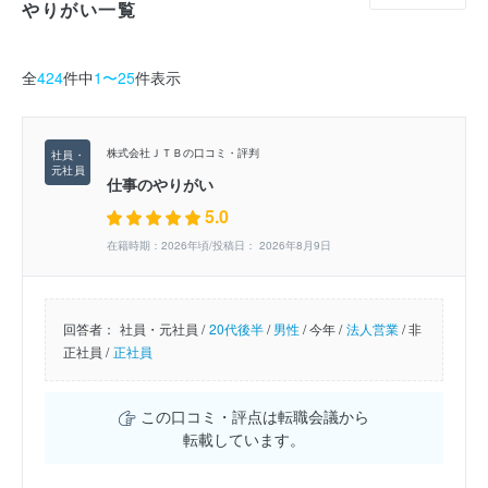
やりがい一覧
全
424
件中
1〜25
件表示
株式会社ＪＴＢの口コミ・評判
仕事のやりがい
5.0
在籍時期：2026年頃/投稿日： 2026年8月9日
回答者：
社員・元社員 /
20代後半
/
男性
/
今年 /
法人営業
/
非
正社員 /
正社員
この口コミ・評点は転職会議から
転載しています。