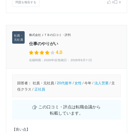
問題を報告する
0
0
株式会社ＪＴＢの口コミ・評判
仕事のやりがい
4.0
在籍時期：2026年頃/投稿日： 2026年6月11日
回答者：
社員・元社員 /
20代後半
/
女性
/
今年 /
法人営業
/
主
任クラス /
正社員
この口コミ・評点は転職会議から
転載しています。
【良い点】