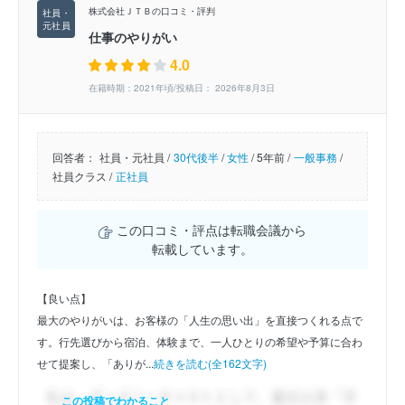
株式会社ＪＴＢの口コミ・評判
仕事のやりがい
4.0
在籍時期：2021年頃/投稿日： 2026年8月3日
回答者：
社員・元社員 /
30代後半
/
女性
/
5年前 /
一般事務
/
社員クラス /
正社員
この口コミ・評点は転職会議から
転載しています。
【良い点】
最大のやりがいは、お客様の「人生の思い出」を直接つくれる点で
す。行先選びから宿泊、体験まで、一人ひとりの希望や予算に合わ
せて提案し、「ありが...
続きを読む(全162文字)
この投稿でわかること