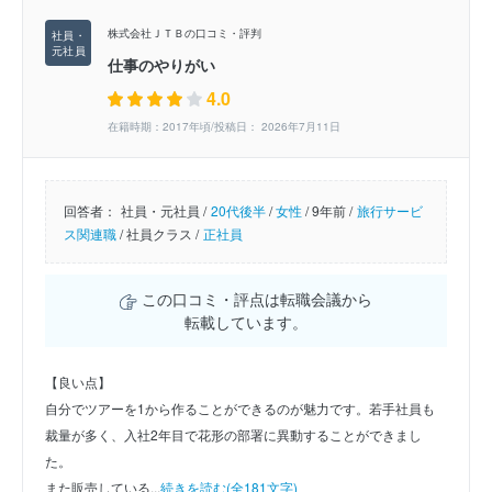
株式会社ＪＴＢの口コミ・評判
仕事のやりがい
4.0
在籍時期：2017年頃/投稿日： 2026年7月11日
回答者：
社員・元社員 /
20代後半
/
女性
/
9年前 /
旅行サービ
ス関連職
/
社員クラス /
正社員
この口コミ・評点は転職会議から
転載しています。
【良い点】
自分でツアーを1から作ることができるのが魅力です。若手社員も
裁量が多く、入社2年目で花形の部署に異動することができまし
た。
また販売している...
続きを読む(全181文字)