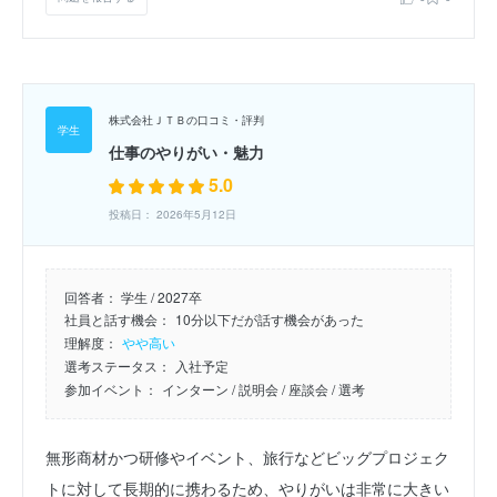
株式会社ＪＴＢの口コミ・評判
仕事のやりがい・魅力
5.0
投稿日： 2026年5月12日
回答者：
学生 / 2027卒
社員と話す機会：
10分以下だが話す機会があった
理解度：
やや高い
選考ステータス：
入社予定
参加イベント：
インターン
/ 説明会
/ 座談会
/ 選考
無形商材かつ研修やイベント、旅行などビッグプロジェク
トに対して長期的に携わるため、やりがいは非常に大きい