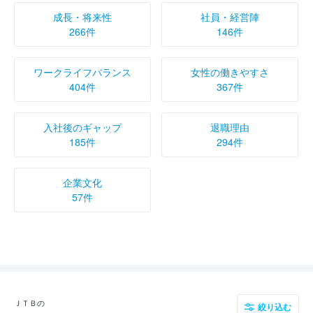
成長・将来性
社員・経営陣
266件
146件
ワークライフバランス
女性の働きやすさ
404件
367件
入社後のギャップ
退職理由
185件
294件
企業文化
57件
ＪＴＢの
絞り込む