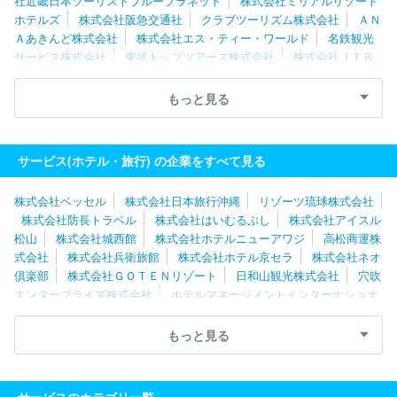
社近畿日本ツーリストブループラネット
株式会社ミリアルリゾート
ホテルズ
株式会社阪急交通社
クラブツーリズム株式会社
ＡＮ
Ａあきんど株式会社
株式会社エス・ティー・ワールド
名鉄観光
サービス株式会社
東武トップツアーズ株式会社
株式会社ＪＴＢ
グローバルマーケティング＆トラベル
株式会社帝国ホテル
ルー
トインジャパン株式会社
株式会社三井不動産ホテルマネジメント
もっと見る
ＡＮＡテレマート株式会社
株式会社ＪＡＬナビア
株式会社ＪＡ
Ｌスカイ大阪
株式会社ジェイアール東海ツアーズ
株式会社ＪＴ
Ｂビジネストラベルソリューションズ
株式会社ニュー・オータニ
サービス(ホテル・旅行) の企業をすべて見る
株式会社星野リゾート・マネジメント
株式会社パレスホテル
株
式会社京王プラザホテル
株式会社読売旅行
近畿日本ツーリスト
株式会社ベッセル
株式会社日本旅行沖縄
リゾーツ琉球株式会社
株式会社
株式会社ＪＣＢトラベル
住友不動産ヴィラフォンテー
株式会社防長トラベル
株式会社はいむるぶし
株式会社アイスル
ヌ株式会社
藤田観光株式会社
株式会社ＪＴＢメディアリテーリ
松山
株式会社城西館
株式会社ホテルニューアワジ
高松商運株
ング
株式会社東急ホテルズ
東急リゾーツ＆ステイ株式会社
株
式会社
株式会社兵衛旅館
株式会社ホテル京セラ
株式会社ネオ
式会社東京ドームホテル
日本ヒルトン株式会社
森トラスト・ホ
倶楽部
株式会社ＧＯＴＥＮリゾート
日和山観光株式会社
穴吹
テルズ＆リゾーツ株式会社
日本ホテル株式会社
株式会社ＪＲ東
エンタープライズ株式会社
ホテルマネージメントインターナショナ
海ホテルズ
株式会社スーパーホテル
株式会社阪急阪神ホテルズ
ル株式会社
株式会社夢舞台
株式会社西鉄ホテルズ
株式会社Ｒ
株式会社ジェイアール西日本ウェルネット
リゾートトラスト株式
ＲＨＨ
よろづや観光株式会社
株式会社加賀屋
株式会社青雲
もっと見る
会社
株式会社ベルクラシック東京
株式会社東武ホテルマネジメ
荘
日本海ツーリスト株式会社
合資会社親湯温泉
株式会社ダイ
ント
株式会社ロイヤルホテル
株式会社ロイヤルパークホテル
ヤモンドソサエティ
株式会社関電アメニックス
株式会社スーパ
株式会社ホテルニューアワジ
ロングライフホールディング株式会
ーホテル
株式会社ツーリストアイチ
株式会社ホテル銀水荘
株
社
湯快リゾート株式会社