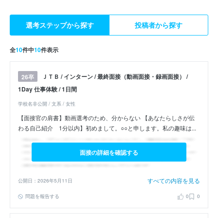
選考ステップから探す
投稿者から探す
全
10
件中
10
件表示
ＪＴＢ / インターン / 最終面接（動画面接・録画面接） /
26卒
1Day 仕事体験 / 1日間
学校名非公開 / 文系 / 女性
【面接官の肩書】動画選考のため、分からない 【あなたらしさが伝
わる自己紹介 1分以内】初めまして。○○と申します。私の趣味は...
面接の詳細を確認する
すべての内容を見る
公開日：2026年5月11日
問題を報告する
0
0