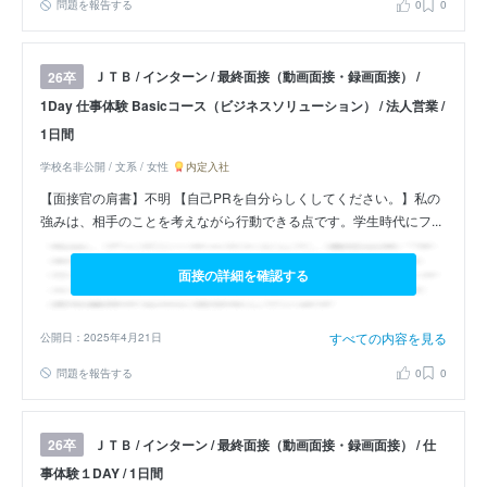
問題を報告する
0
0
ＪＴＢ / インターン / 最終面接（動画面接・録画面接） /
26卒
1Day 仕事体験 Basicコース（ビジネスソリューション） / 法人営業 /
1日間
学校名非公開 / 文系 / 女性
内定入社
【面接官の肩書】不明 【自己PRを自分らしくしてください。】私の
強みは、相手のことを考えながら行動できる点です。学生時代にフ...
面接の詳細を確認する
すべての内容を見る
公開日：2025年4月21日
問題を報告する
0
0
ＪＴＢ / インターン / 最終面接（動画面接・録画面接） / 仕
26卒
事体験１DAY / 1日間