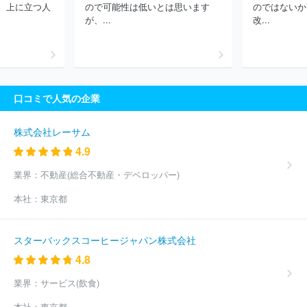
パン株式会社
株式会社エフ・イー・ティーシステム
株式会社伊
。上に立つ人
ので可能性は低いとは思います
のではないか
東園ホテルズ
株式会社読売旅行
日本ビューホテル株式会社
株
が、...
改...
式会社ニッコウトラベル
株式会社京王プラザホテル
株式会社東
横イン
株式会社三田ホールディング
株式会社日本旅行
株式会
社アドベンチャー
株式会社ホテル、ニューグランド
株式会社中
の坊
株式会社テェルウィンコーポレーション
株式会社浜友Ａ．
Ｌ．
トラベル・スタンダード・ジャパン株式会社
株式会社トヨ
口コミで人気の企業
タアメニティ
株式会社ホテルはまのゆ
株式会社海士
株式会社
小湊館
株式会社富山エクセルホテル東急
株式会社木暮旅館
株
式会社吉池旅館
ほか(2083件)
株式会社レーサム
4.9
業界：
不動産(総合不動産・デベロッパー)
本社：
東京都
スターバックスコーヒージャパン株式会社
4.8
業界：
サービス(飲食)
本社：
東京都