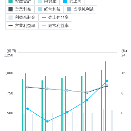
資産合計
純資産
売上高
営業利益
経常利益
当期純利益
利益余剰金
売上伸び率
営業利益率
経常利益率
(億円)
(%)
1,250
24
1,000
16
750
8
500
0