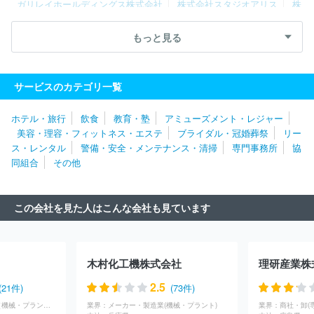
ガリレイホールディングス株式会社
株式会社スタジオアリス
株
式会社システムサポートホールディングス
株式会社タナベコンサル
ティンググループ
ダイドーグループホールディングス株式会社
もっと見る
フジパングループ本社株式会社
三菱自動車エンジニアリング株式
会社
ＡＺ‐ＣＯＭ丸和ホールディングス株式会社
株式会社メディ
ウェル
株式会社ホンダテクノフォート
ニッコンホールディング
サービスのカテゴリ一覧
ス株式会社
ＲＸ Ｊａｐａｎ合同会社
株式会社レイヤーズ・コ
ンサルティング
株式会社シミズオクト
株式会社タマディック
ホテル・旅行
飲食
教育・塾
アミューズメント・レジャー
株式会社ベネフィット・ワン
株式会社トリート
日揮ホールディ
美容・理容・フィットネス・エステ
ブライダル・冠婚葬祭
リー
ングス株式会社
三井不動産レジデンシャルサービス株式会社
株
ス・レンタル
警備・安全・メンテナンス・清掃
専門事務所
協
式会社アルトナー
株式会社ワールドストアパートナーズ
株式会
同組合
その他
社マーキュリー
イオン株式会社
株式会社ネオキャリア
株式会
社ヒューマネージ
株式会社コンベンションリンケージ
株式会社
エー・ピーホールディングス
株式会社ジャステック
株式会社第
この会社を見た人はこんな会社も見ています
一ライフグループ
株式会社チェッカーサポート
株式会社レゾナ
ック・ホールディングス
株式会社ベルパーク
株式会社ＢＲＥＸ
Ａ Ｔｅｃｈｎｏｌｏｇｙ
株式会社エル・ティー・エス
株式会
社レジェンド・アプリケーションズ
株式会社キタムラ
ＤＯＷＡ
木村化工機株式会社
理研産業株
ホールディングス株式会社
ＮＧＢ株式会社
株式会社ジェイエイ
シーリクルートメント
アース環境サービス株式会社
グリーホー
2.5
(21件)
(73件)
ルディングス株式会社
株式会社構造計画研究所
株式会社メディ
商社・卸(専門商社（機械・プラント）)
業界：
メーカー・製造業(機械・プラント)
業界：
サイエンスプラニング
ＧＭＯペイメントゲートウェイ株式会社