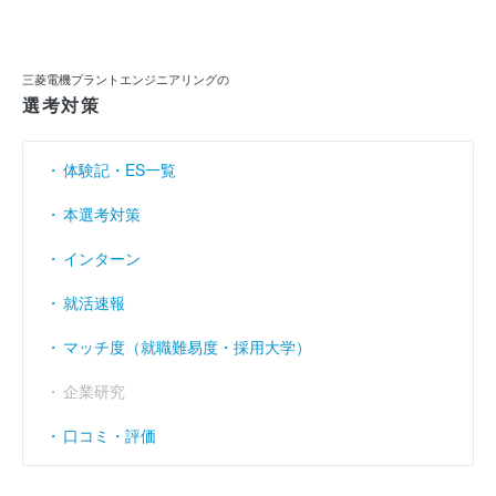
当期純利益
（円）
72億700万
65億600万
59億1600万
利益余剰金
（円）
489億9300万
504億5600万
518億1867万
三菱電機プラントエンジニアリングの
売上伸び率
（％）
1.73
- 3.35
0.31
選考対策
営業利益率
（％）
10.24
9.61
8.97
体験記・ES一覧
経常利益率
（％）
10.4
9.72
8.91
本選考対策
インターン
就活速報
マッチ度（就職難易度・採用大学）
企業研究
口コミ・評価