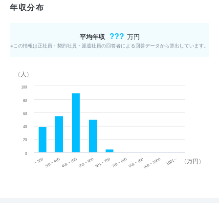
年収分布
???
平均年収
万円
※この情報は正社員・契約社員・派遣社員の回答者による回答データから算出しています。
（人）
100
80
60
40
20
0
~ 300
701 ~ 800
301 ~ 400
801 ~ 900
401 ~ 500
901 ~ 1000
501 ~ 600
601 ~ 700
1001 ~
（万円）