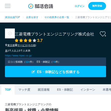
無料登録
ログイン
就活会議TOP
企業を探す
その他業界の企業一覧
三菱電機プラントエンジニアリ
三菱電機プラントエンジニアリング株式会社
3.7
東京都
サービス(その他)
2千人以上5千人未満
https://www.mpec.co.jp/
口コミ投稿数（
324
件）
ES・体験記（
19
件）
ES・体験記などを投稿する
TOP
マッチ度
就活速報
ES・体験記
インターン
本選
三菱電機プラントエンジニアリングの
新卒採用・就職・企業情報