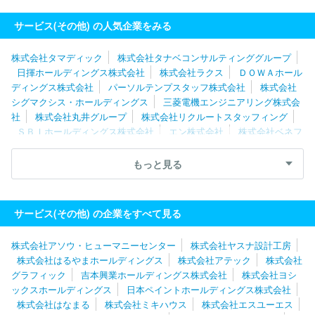
サービス(その他) の人気企業をみる
株式会社タマディック
株式会社タナベコンサルティンググループ
日揮ホールディングス株式会社
株式会社ラクス
ＤＯＷＡホール
ディングス株式会社
パーソルテンプスタッフ株式会社
株式会社
シグマクシス・ホールディングス
三菱電機エンジニアリング株式会
社
株式会社丸井グループ
株式会社リクルートスタッフィング
ＳＢＩホールディングス株式会社
エン株式会社
株式会社ベネフ
ィット・ワン
株式会社レイヤーズ・コンサルティング
株式会社
キタムラ
ディップ株式会社
株式会社構造計画研究所
三菱ケミ
もっと見る
カルシステム株式会社
株式会社メディサイエンスプラニング
株
式会社ジェイック
株式会社パソナグループ
東芝プラントシステ
ム株式会社
ＧＭＯペイメントゲートウェイ株式会社
グリーホー
サービス(その他) の企業をすべて見る
ルディングス株式会社
株式会社ネオキャリア
ＲＸ Ｊａｐａｎ
合同会社
株式会社博報堂プロダクツ
ソーバル株式会社
株式会
株式会社アソウ・ヒューマニーセンター
株式会社ヤスナ設計工房
社ベルパーク
株式会社ジェイエイシーリクルートメント
株式会社はるやまホールディングス
株式会社アテック
株式会社
グラフィック
吉本興業ホールディングス株式会社
株式会社ヨシ
ックスホールディングス
日本ペイントホールディングス株式会社
株式会社はなまる
株式会社ミキハウス
株式会社エスユーエス