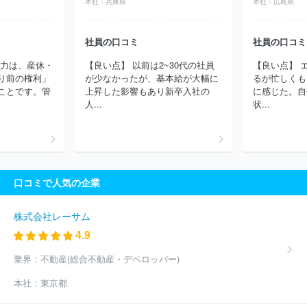
本社：
兵庫県
本社：
広島県
独立行政法人日本貿易振興機構
ＴＯＰＰＡＮホールディングス株
式会社
株式会社永谷園ホールディングス
アデコ株式会社
株式
社員の口コミ
社員の口コミ
会社パソナテック
インフォテック・サービス株式会社
パーソル
テンプスタッフ株式会社
パーソルテクノロジースタッフ株式会社
魅力は、産休・
【良い点】 以前は2~30代の社員
【良い点】 
株式会社サニーサイドアップグループ
株式会社ジェイック
ディ
り前の権利」
が少なかったが、基本給が大幅に
るが忙しくも
ップ株式会社
株式会社リクルートメディカルキャリア
三菱ケミ
ことです。管
上昇した影響もあり新卒入社の
に感じた。自
カルシステム株式会社
株式会社フロンティアインターナショナル
人...
状...
株式会社リクルートスタッフィング
エン株式会社
マンパワーグ
ループ株式会社
ソーバル株式会社
株式会社フルキャストホール
ディングス
キャプラン株式会社
三菱電機エンジニアリング株式
会社
株式会社コーエーテクモホールディングス
ブリッジインタ
ーナショナルグループ株式会社
京西テクノス株式会社
株式会社
口コミで人気の企業
シグマクシス・ホールディングス
株式会社アルプス技研
ＳＢＩ
ホールディングス株式会社
株式会社明電舎
株式会社コングレ
株式会社パソナグループ
ソフトバンクグループ株式会社
株式会
株式会社レーサム
社丸井グループ
株式会社ケーユーホールディングス
東芝プラン
4.9
トシステム株式会社
ヒューマンリソシア株式会社
株式会社コー
セーホールディングス
ＡＫＫＯＤｉＳコンサルティング株式会社
業界：
不動産(総合不動産・デベロッパー)
株式会社博報堂プロダクツ
株式会社ラクス
日本総合住生活株式
本社：
東京都
会社
株式会社綜合キャリアオプション
ＭＩＲＡＲＴＨホールデ
ィングス株式会社
東急プロパティマネジメント株式会社
アイ・