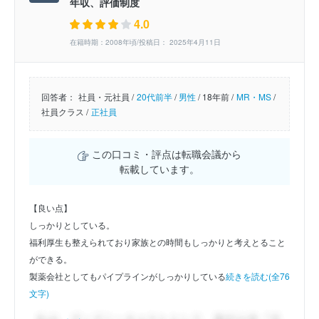
年収、評価制度
4.0
在籍時期：2008年頃/投稿日： 2025年4月11日
回答者：
社員・元社員 /
20代前半
/
男性
/
18年前 /
MR・MS
/
社員クラス /
正社員
この口コミ・評点は転職会議から
転載しています。
【良い点】
しっかりとしている。
福利厚生も整えられており家族との時間もしっかりと考えとること
ができる。
製薬会社としてもパイプラインがしっかりしている
続きを読む(全76
文字)