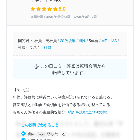
5.0
在籍時期：2021年頃/投稿日： 2025年2月12日
回答者：
社員・元社員 /
20代後半
/
男性
/
5年前 /
MR・MS
/
社員クラス /
正社員
この口コミ・評点は転職会議から
転載しています。
【良い点】
年収、評価共に納得のいく制度が設けられていると感じる。
営業成績と行動面の両側面を評価できる環境が整っている。
もちろん評価者の主観的な部分...
続きを読む(全104文字)
この投稿でわかること
働いてみて感じたこと