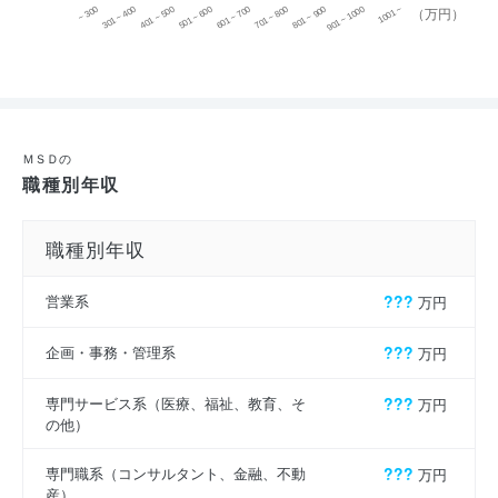
~ 300
701 ~ 800
301 ~ 400
801 ~ 900
401 ~ 500
901 ~ 1000
501 ~ 600
601 ~ 700
1001 ~
（万円）
ＭＳＤの
職種別年収
職種別年収
営業系
???
万円
企画・事務・管理系
???
万円
専門サービス系（医療、福祉、教育、そ
???
万円
の他）
専門職系（コンサルタント、金融、不動
???
万円
産）