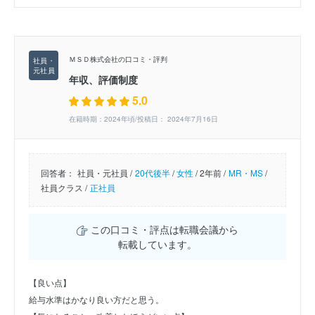
ＭＳＤ株式会社の口コミ・評判
年収、評価制度
5.0
在籍時期：2024年頃/投稿日： 2024年7月16日
回答者：
社員・元社員 /
20代後半
/
女性
/
2年前 /
MR・MS
/
社員クラス /
正社員
この口コミ・評点は転職会議から
転載しています。
【良い点】
給与水準はかなり良い方だと思う。