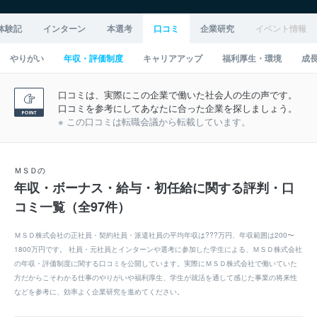
体験記
インターン
本選考
口コミ
企業研究
イベント情報
やりがい
年収・評価制度
キャリアアップ
福利厚生・環境
成
口コミは、実際にこの企業で働いた社会人の生の声です。
口コミを参考にしてあなたに合った企業を探しましょう。
※ この口コミは転職会議から転載しています。
ＭＳＤの
年収・ボーナス・給与・初任給に関する評判・口
コミ一覧（全97件）
ＭＳＤ株式会社の正社員・契約社員・派遣社員の平均年収は???万円、年収範囲は200〜
1800万円です。 社員・元社員とインターンや選考に参加した学生による、ＭＳＤ株式会社
の年収・評価制度に関する口コミを公開しています。実際にＭＳＤ株式会社で働いていた
方だからこそわかる仕事のやりがいや福利厚生、学生が就活を通して感じた事業の将来性
などを参考に、効率よく企業研究を進めてください。