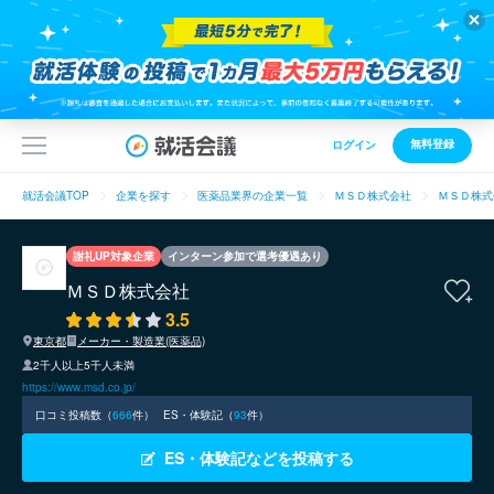
無料登録
ログイン
就活会議TOP
企業を探す
医薬品業界の企業一覧
ＭＳＤ株式会社
ＭＳＤ株式
謝礼UP対象企業
インターン参加で選考優遇あり
ＭＳＤ株式会社
3.5
東京都
メーカー・製造業(医薬品)
2千人以上5千人未満
https://www.msd.co.jp/
口コミ投稿数（
666
件）
ES・体験記（
93
件）
ES・体験記などを投稿する