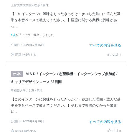
上智大学大学院 / 理系 / 男性
【このインターンに興味をもったきっかけ・参加した理由・選んだ基
準を本音ベースで教えてください。】医療に関する業界に興味があ
っ...
1人
が「いいね・保存」しました
すべての内容を見る
公開日：2020年7月15日
問題を報告する
0
1
ＭＳＤ / インターン / 志望動機・インターンシップ参加前 /
21卒
キャリアデザインコース / 3日間
早稲田大学 / 文系 / 男性
【このインターンに興味をもったきっかけ・参加した理由・選んだ基
準を本音ベースで教えてください。】それまで興味のなかった業界
に...
すべての内容を見る
公開日：2020年7月10日
問題を報告する
0
0