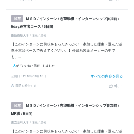
ＭＳＤ / インターン / 志望動機・インターンシップ参加前 /
19卒
5day経営者コース / 5日間
慶應義塾大学 / 理系 / 男性
【このインターンに興味をもったきっかけ・参加した理由・選んだ基
準を本音ベースで教えてください。】外資系製薬メーカーの中で
も、...
1人
が「いいね・保存」しました
すべての内容を見る
公開日：2018年10月10日
問題を報告する
0
1
ＭＳＤ / インターン / 志望動機・インターンシップ参加前 /
19卒
MR職 / 5日間
東京薬科大学 / 理系 / 男性
【このインターンに興味をもったきっかけ・参加した理由・選んだ基