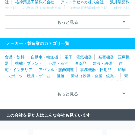
社
祐徳薬品工業株式会社
アストラゼネカ株式会社
沢井製薬株
株式会社
ニプロファーマ株式会社
アッヴィ合同会社
大日本除
式会社
小野薬品工業株式会社
日本臓器製薬株式会社
株式会社
蟲菊株式会社
タウンズ
常盤薬品工業株式会社
株式会社医学生物学研究所
鶴
原製薬株式会社
株式会社三和化学研究所
富士カプセル株式会社
もっと見る
日本新薬株式会社
小林製薬株式会社
健栄製薬株式会社
武田
薬品工業株式会社
日東メディック株式会社
小林化工株式会社
株式会社池田模範堂
テイカ製薬株式会社
浜理薬品工業株式会
メーカー・製造業のカテゴリ一覧
社
伊藤製油株式会社
陽進堂ホールディングス株式会社
東和薬
品株式会社
ロート製薬株式会社
参天製薬株式会社
アルフレッ
食品・飲料
自動車・輸送機
電子・電気機器
精密機器・医療機
サファーマ株式会社
塩野義製薬株式会社
千寿製薬株式会社
タ
器
機械・プラント
化学・石油
医薬品
建設・設備
住
カラバイオ株式会社
森下仁丹株式会社
キッセイ薬品工業株式会
宅・インテリア
アパレル・服飾関連
事務機器・日用品
印刷
社
バイエル薬品株式会社
住友ファーマ株式会社
東亜薬品株式
スポーツ・玩具・ゲーム
繊維
素材（鉄鋼・金属・鉱業）
素
会社
マルホ株式会社
日医工株式会社
日本全薬工業株式会社
材（ゴム・ガラス・セラミックス）
素材（紙・パルプ）
素材
第一三共プロファーマ株式会社
あすか製薬株式会社
アステラス
（その他）
農林・水産
たばこ・飼料
その他
ファーマテック株式会社
日本化薬株式会社
わかもと製薬株式会
もっと見る
社
第一三共株式会社
株式会社太田胃散
大塚製薬株式会社
白鳥製薬株式会社
極東製薬工業株式会社
大鵬薬品工業株式会
社
光製薬株式会社
トーアエイヨー株式会社
中外製薬工業株式
この会社を見た人はこんな会社も見ています
会社
ＣＳＬベーリング株式会社
グラクソ・スミスクライン株式
会社
デンカ生研株式会社
株式会社カイノス
ユースキン製薬株
式会社
ノバルティスファーマ株式会社
一般社団法人日本血液製
剤機構
生化学工業株式会社
アッヴィ合同会社
アース製薬株式