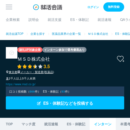
無料登録
ログイン
企業検索
説明会
就活支援
ES・体験記
就活速報
QAラ
就活会議TOP
企業を探す
医薬品業界の企業一覧
ＭＳＤ株式会社
ES・体験
謝礼UP対象企業
インターン参加で選考優遇あり
ＭＳＤ株式会社
3.5
東京都
メーカー・製造業(医薬品)
2千人以上5千人未満
https://www.msd.co.jp/
口コミ投稿数（
666
件）
ES・体験記（
93
件）
ES・体験記などを投稿する
TOP
マッチ度
就活速報
ES・体験記
インターン
本選