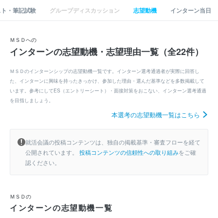
スト・筆記試験
グループディスカッション
志望動機
インターン当日
ＭＳＤへの
インターンの志望動機・志望理由一覧（全22件）
ＭＳＤのインターンシップの志望動機一覧です。インターン選考通過者が実際に回答し
た、インターンに興味を持ったきっかけ、参加した理由・選んだ基準などを多数掲載して
います。参考にしてES（エントリーシート）・面接対策をおこない、インターン選考通過
を目指しましょう。
本選考の志望動機一覧はこちら
就活会議の投稿コンテンツは、独自の掲載基準・審査フローを経て
公開されています。
投稿コンテンツの信頼性への取り組み
をご確
認ください。
ＭＳＤの
インターンの志望動機一覧