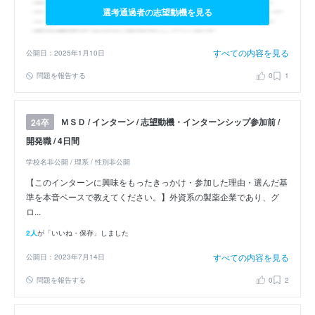
選考通過者の志望動機を見る
すべての内容を見る
公開日：2025年1月10日
問題を報告する
0
1
ＭＳＤ / インターン / 志望動機・インターンシップ参加前 /
24卒
開発職 / 4日間
学校名非公開 / 理系 / 性別非公開
【このインターンに興味をもったきっかけ・参加した理由・選んだ基
準を本音ベースで教えてください。】外資系の製薬企業であり、グ
ロ...
2人
が「いいね・保存」しました
すべての内容を見る
公開日：2023年7月14日
問題を報告する
0
2