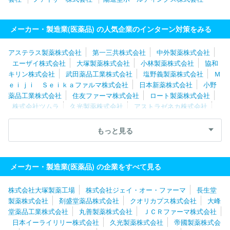
メーカー・製造業(医薬品) の人気企業のインターン対策をみる
アステラス製薬株式会社
第一三共株式会社
中外製薬株式会社
エーザイ株式会社
大塚製薬株式会社
小林製薬株式会社
協和
キリン株式会社
武田薬品工業株式会社
塩野義製薬株式会社
Ｍ
ｅｉｊｉ Ｓｅｉｋａファルマ株式会社
日本新薬株式会社
小野
薬品工業株式会社
住友ファーマ株式会社
ロート製薬株式会社
株式会社ツムラ
久光製薬株式会社
アストラゼネカ株式会社
大鵬薬品工業株式会社
マルホ株式会社
アース製薬株式会社
杏林製薬株式会社
参天製薬株式会社
科研製薬株式会社
日本
もっと見る
イーライリリー株式会社
日本化薬株式会社
佐藤製薬株式会社
ゼリア新薬工業株式会社
沢井製薬株式会社
キッセイ薬品工業株
式会社
あすか製薬株式会社
ＪＣＲファーマ株式会社
株式会社
メーカー・製造業(医薬品) の企業をすべて見る
大塚製薬工場
生化学工業株式会社
ノバルティスファーマ株式会
社
東和薬品株式会社
タカラバイオ株式会社
積水メディカル株
株式会社大塚製薬工場
株式会社ジェイ・オー・ファーマ
長生堂
式会社
鳥居薬品株式会社
中外製薬工業株式会社
旭化成セラピ
製薬株式会社
剤盛堂薬品株式会社
クオリカプス株式会社
大峰
ューティクス株式会社
千寿製薬株式会社
バイエル薬品株式会社
堂薬品工業株式会社
丸善製薬株式会社
ＪＣＲファーマ株式会社
全薬工業株式会社
陽進堂ホールディングス株式会社
協和発酵バ
日本イーライリリー株式会社
久光製薬株式会社
帝國製薬株式会
イオ株式会社
グラクソ・スミスクライン株式会社
ＥＡファーマ