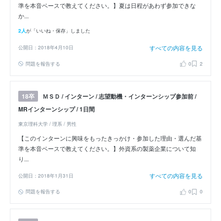
準を本音ベースで教えてください。】夏は日程があわず参加できな
か...
2人
が「いいね・保存」しました
すべての内容を見る
公開日：2018年4月10日
問題を報告する
0
2
ＭＳＤ / インターン / 志望動機・インターンシップ参加前 /
18卒
MRインターンシップ / 1日間
東京理科大学 / 理系 / 男性
【このインターンに興味をもったきっかけ・参加した理由・選んだ基
準を本音ベースで教えてください。】外資系の製薬企業について知
り...
すべての内容を見る
公開日：2018年1月31日
問題を報告する
0
0