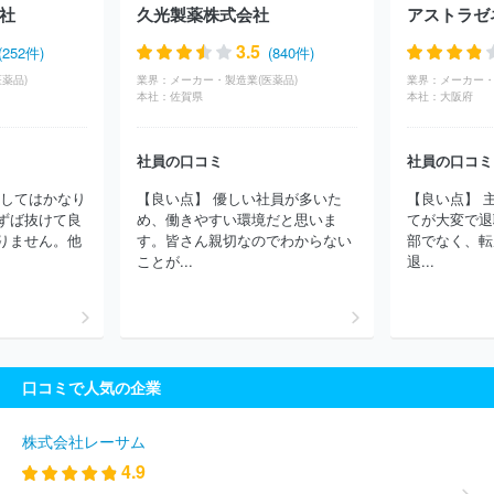
社
久光製薬株式会社
アストラゼ
会社
三麗ホールディングス株式会社
株式会社シノテスト
杏林
製薬株式会社
協和発酵バイオ株式会社
Ｍｅｉｊｉ Ｓｅｉｋａ
3.5
(252件)
(840件)
ファルマ株式会社
協和キリン株式会社
ゼリア新薬工業株式会社
薬品)
業界：
メーカー・製造業(医薬品)
業界：
メーカー・
中外製薬株式会社
鳥居薬品株式会社
アステラス製薬株式会社
本社：
佐賀県
本社：
大阪府
株式会社ツムラ
日本ジェネリック株式会社
佐藤製薬株式会社
エーザイ株式会社
島津ダイアグノスティクス株式会社
科研製薬
株式会社
積水メディカル株式会社
帝人ファーマ株式会社
株式
社員の口コミ
社員の口コミ
会社大石膏盛堂
扶桑薬品工業株式会社
ミヤリサン製薬株式会社
関してはかなり
【良い点】 優しい社員が多いた
【良い点】 
テルモ山口株式会社
米沢浜理薬品工業株式会社
みどり化学株式
ずば抜けて良
め、働きやすい環境だと思いま
てが大変で退
会社
株式会社ニチレイバイオサイエンス
アルプス薬品工業株式
りません。他
す。皆さん親切なのでわからない
部でなく、転
会社
ワクチノーバ株式会社
中日本カプセル株式会社
ほか(422
ことが...
退...
件)
口コミで人気の企業
株式会社レーサム
4.9