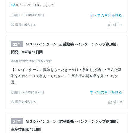
4人
が「いいね・保存」しました
すべての内容を見る
公開日：2023年5月10日
問題を報告する
0
4
ＭＳＤ / インターン / 志望動機・インターンシップ参加前 /
22卒
開発・MA職 / 4日間
早稲田大学大学院 / 理系 / 女性
【このインターンに興味をもったきっかけ・参加した理由・選んだ基
準を本音ベースで教えてください。】医薬品の開発職を見ていたが
夏...
すべての内容を見る
公開日：2022年5月27日
問題を報告する
0
0
ＭＳＤ / インターン / 志望動機・インターンシップ参加前 /
21卒
生産技術職 / 3日間