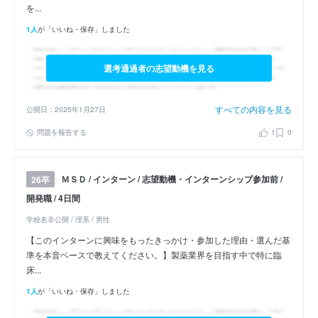
を...
1人
が「いいね・保存」しました
選考通過者の志望動機を見る
すべての内容を見る
公開日：2025年1月27日
問題を報告する
1
0
ＭＳＤ / インターン / 志望動機・インターンシップ参加前 /
26卒
開発職 / 4日間
学校名非公開 / 理系 / 男性
【このインターンに興味をもったきっかけ・参加した理由・選んだ基
準を本音ベースで教えてください。】製薬業界を目指す中で特に臨
床...
1人
が「いいね・保存」しました