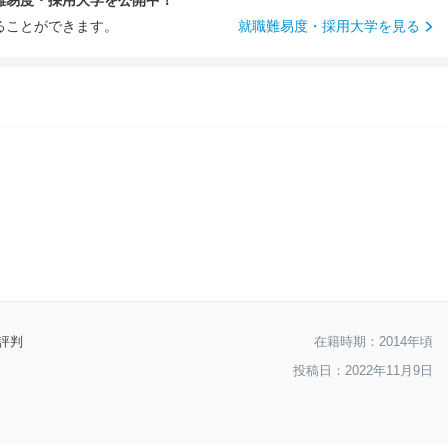
難易度・採用大学を公開中！
--
入社後のギャップ
ることができます。
就職難易度・採用大学を見る
--
入社難易度
--
おすすめ度
評判
在籍時期：2014年頃
投稿日：2022年11月9日