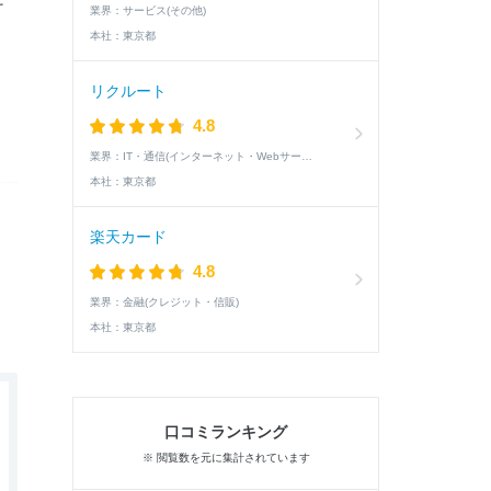
業界：
サービス(その他)
本社：
東京都
リクルート
4.8
業界：
IT・通信(インターネット・Webサービス)
本社：
東京都
楽天カード
4.8
業界：
金融(クレジット・信販)
本社：
東京都
口コミランキング
※ 閲覧数を元に集計されています