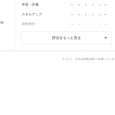
--
年収・評価
--
スキルアップ
理職
--
福利厚生
--
成長・将来性
評点をもっと見る
--
社員・管理職
--
ワークライフ
※ 口コミ・評点は転職会議から転載していま
女性の働きやすさ
2.6
入社後のギャップ
2.6
--
退職理由