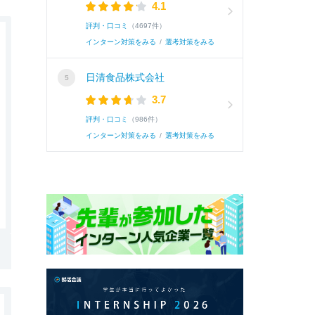
4.1
評判・口コミ
（4697件）
インターン対策をみる
/
選考対策をみる
日清食品株式会社
3.7
評判・口コミ
（986件）
インターン対策をみる
/
選考対策をみる