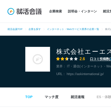
企業検索
説明会・インターン
就活
就活会議TOP
企業を探す
インターネット・Webサービス業界の企業一覧
株式
株式会社エーエ
2.6
口コミ投稿数(
業界：
IT・通信(インターネット・We
URL：
https://askinternational.jp/
TOP
マッチ度
就活速報
ES・体