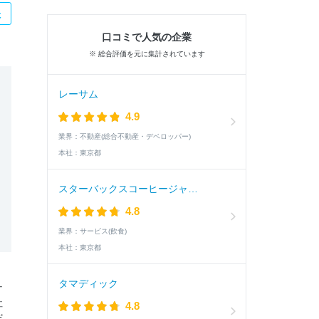
た
口コミで人気の企業
※ 総合評価を元に集計されています
レーサム
4.9
業界：
不動産(総合不動産・デベロッパー)
本社：
東京都
スターバックスコーヒージャパン
4.8
業界：
サービス(飲食)
本社：
東京都
タマディック
ナ
社
4.8
だ