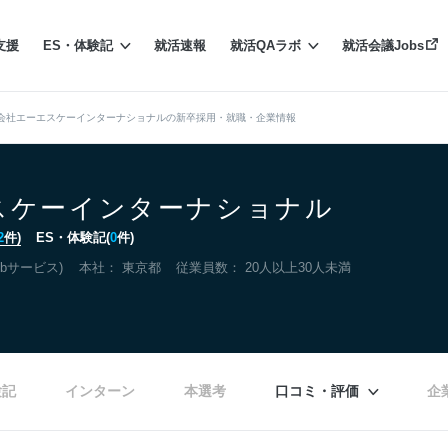
支援
ES・体験記
就活速報
就活QAラボ
就活会議Jobs
会社エーエスケーインターナショナルの新卒採用・就職・企業情報
スケーインターナショナル
2
件)
ES・体験記(
0
件)
bサービス)
本社：
東京都
従業員数： 20人以上30人未満
験記
インターン
本選考
口コミ・評価
企