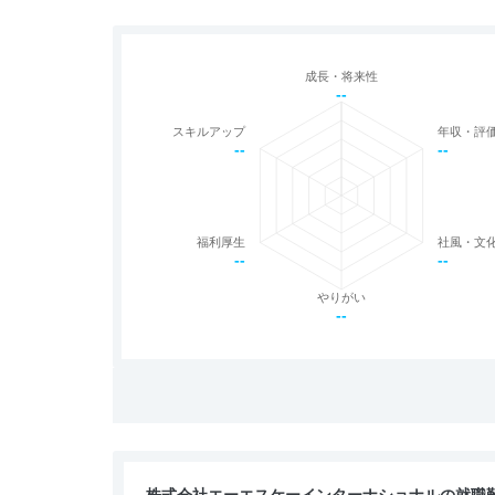
成長・将来性
--
スキルアップ
年収・評
--
--
福利厚生
社風・文
--
--
やりがい
--