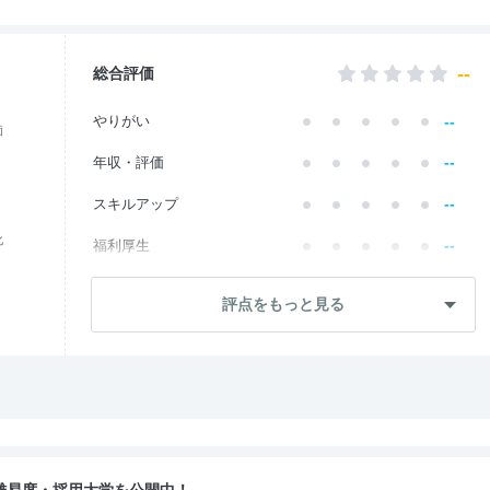
--
総合評価
--
やりがい
価
--
年収・評価
--
スキルアップ
化
--
福利厚生
--
成長・将来性
評点をもっと見る
--
社員・管理職
--
ワークライフ
--
社風・文化
--
女性の働きやすさ