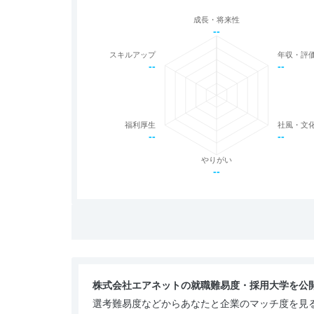
成長・将来性
--
スキルアップ
年収・評
--
--
福利厚生
社風・文
--
--
やりがい
--
株式会社エアネットの就職難易度・採用大学を公
選考難易度などからあなたと企業のマッチ度を見