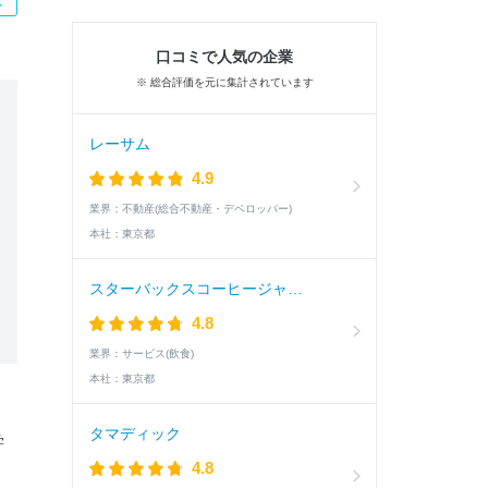
口コミで人気の企業
※ 総合評価を元に集計されています
レーサム
4.9
業界：
不動産(総合不動産・デベロッパー)
本社：
東京都
スターバックスコーヒージャパン
4.8
業界：
サービス(飲食)
本社：
東京都
、
タマディック
学
4.8