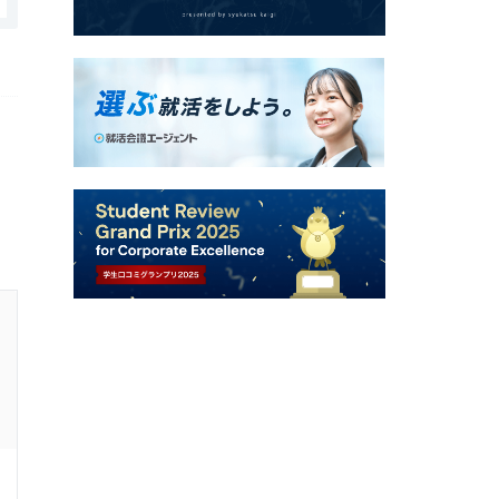
株式会社エアネットの口コミ・評判
スキルアップ、教育体制
1.0
回答者：
20代前半
男性
17年前
法人営業