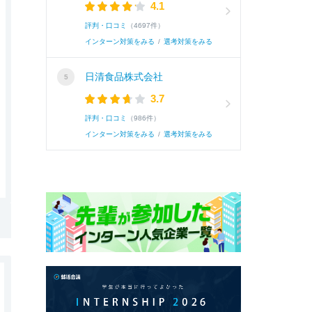
4.1
評判・口コミ
（4697件）
インターン対策をみる
/
選考対策をみる
日清食品株式会社
3.7
評判・口コミ
（986件）
インターン対策をみる
/
選考対策をみる