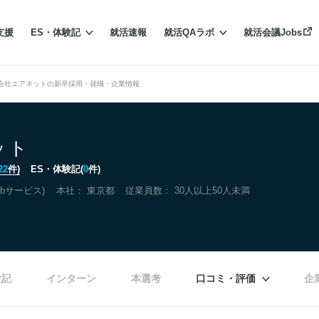
支援
ES・体験記
就活速報
就活QAラボ
就活会議Jobs
会社エアネットの新卒採用・就職・企業情報
ット
22
件)
ES・体験記(
0
件)
bサービス)
本社：
東京都
従業員数： 30人以上50人未満
験記
インターン
本選考
口コミ・評価
企