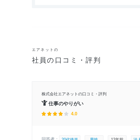
エアネットの
社員の口コミ・評判
6年頃
株式会社エアネットの口コミ・評判
2月9日
仕事のやりがい
4.0
回答者：
20代後半
男性
12年前
法