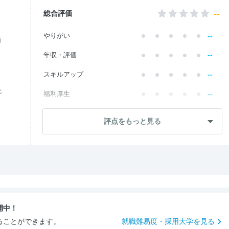
--
総合評価
--
やりがい
価
--
年収・評価
--
スキルアップ
化
--
福利厚生
--
成長・将来性
評点をもっと見る
--
社員・管理職
--
ワークライフ
--
社風・文化
--
女性の働きやすさ
開中！
--
入社後のギャップ
ることができます。
就職難易度・採用大学を見る