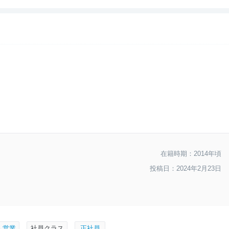
--
入社難易度
--
おすすめ度
在籍時期：2014年頃
投稿日：2024年2月23日
人営業
社員クラス
正社員