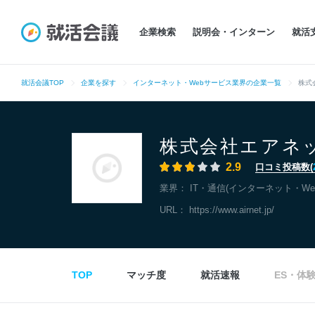
企業検索
説明会・インターン
就活
就活会議TOP
企業を探す
インターネット・Webサービス業界の企業一覧
株式
株式会社エアネ
2.9
口コミ投稿数(
業界：
IT・通信(インターネット・We
URL：
https://www.airnet.jp/
TOP
マッチ度
就活速報
ES・体