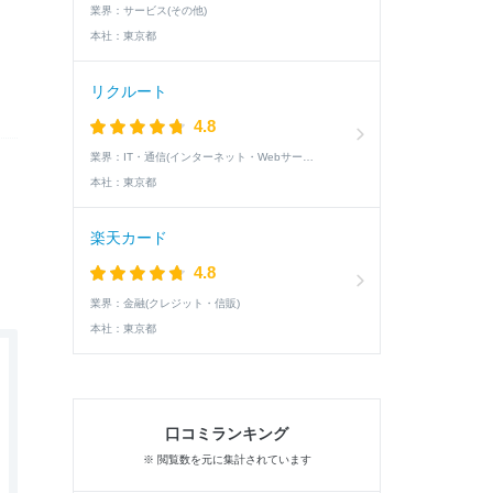
業界：
サービス(その他)
本社：
東京都
リクルート
4.8
業界：
IT・通信(インターネット・Webサービス)
本社：
東京都
楽天カード
4.8
業界：
金融(クレジット・信販)
本社：
東京都
口コミランキング
※ 閲覧数を元に集計されています