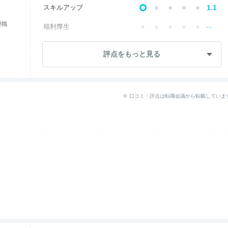
スキルアップ
1.1
理職
--
福利厚生
成長・将来性
2.3
評点をもっと見る
社員・管理職
3.4
ワークライフ
3.4
※ 口コミ・評点は転職会議から転載していま
--
女性の働きやすさ
入社後のギャップ
2.3
退職理由
5.0