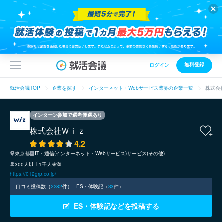
無料登録
ログイン
就活会議TOP
企業を探す
インターネット・Webサービス業界の企業一覧
株式会
インターン参加で選考優遇あり
株式会社Ｗｉｚ
4.2
東京都
IT・通信(インターネット・Webサービス)
サービス(その他)
300人以上1千人未満
https://012grp.co.jp/
口コミ投稿数（
2282
件）
ES・体験記（
33
件）
ES・体験記などを投稿する