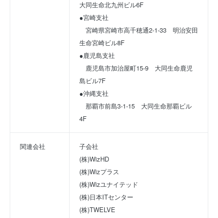
大同生命北九州ビル6F
●宮崎支社
　宮崎県宮崎市高千穂通2-1-33　明治安田
生命宮崎ビル8F
●鹿児島支社
　鹿児島市加治屋町15-9　大同生命鹿児
島ビル7F
●沖縄支社
　那覇市前島3-1-15　大同生命那覇ビル
4F
関連会社
子会社
(株)WizHD
(株)Wizプラス
(株)Wizユナイテッド
(株)日本ITセンター
(株)TWELVE