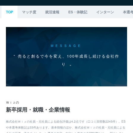
TOP
マッチ度
就活速報
ES・体験記
インターン
本選
MESSAGE
売ると創るで今を変え、100年成長し続ける会社作
り
Ｗｉｚの
新卒採用・就職・企業情報
株式会社Ｗｉｚの社員・元社員による総合評価は4.2点です（口コミ回答数2245件）。ES
や本選考体験記は33件あります。基本情報のほか、株式会社Ｗｉｚの社員・元社員による