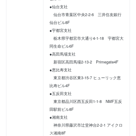
●仙台支社
　仙台市青葉区中央2-2-6　三井住友銀行
仙台ビル8F
●宇都宮支社
　栃木県宇都宮市大通り4-1-18　宇都宮大
同生命ビル6F
●高田馬場支社
　新宿区高田馬場2-13-2　Primegate4F
●恵比寿支社
　東京都渋谷区東3-15-7 ヒューリック恵
比寿ビル4F
●五反田支社
　東京都品川区西五反田1-1-8　NMF五反
田駅前ビル8F
●湘南支社
　神奈川県藤沢市辻堂神台2-2-1 アイクロ
ス湘南8F