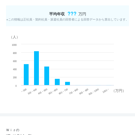
???
平均年収
万円
※この情報は正社員・契約社員・派遣社員の回答者による回答データから算出しています。
（人）
1000
800
600
400
200
0
~ 300
701 ~ 800
301 ~ 400
801 ~ 900
401 ~ 500
901 ~ 1000
501 ~ 600
601 ~ 700
1001 ~
（万円）
Ｗｉｚの