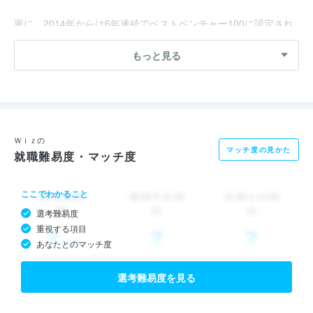
更に、2014年からは6年連続でベストベンチャー100に認定され
ています。
もっと見る
ビジョン、成長理由、売上高などから、当社の今後の成長を期待
いただいている証です。
大手IT通信の販売代理店として創業した当社は、現在IOT・ICT
といった進化するIT業界の商材を数多く扱い、オフィスや店舗の
Ｗｉｚの
マッチ度の見かた
就職難易度・マッチ度
業務改善をご提案しています。その他、クリエイティブ事業では
自社メディアの運営、HR事業など 8つの幅広い事業を展開して
ここでわかること
います。
選考難易度
重視する項目
売ると創るで、「ヒトがシゴトしやすい社会の実現」を目指して
あなたとのマッチ度
いきます。
選考難易度を見る