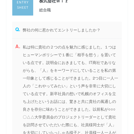
株式会社Ｗｉｚ
総合職
Q.
弊社の何に惹かれてエントリーしましたか？
A.
私は特に貴社の２つの点を魅力に感じました。１つは
ヒューマンポリシーで１番に「相手を想う」を置いて
いる点です。説明会におきましても、IT商社でありな
がらも、「人」をキーワードにしていることを私の第
一印象として感じることができました。2つ目に一人一
人の「これやってみたい」という声を非常に大切にし
ている点です。新卒社員の想いで札幌のオフィスを立
ち上げたというお話には、驚きと共に貴社の風通しの
良さを存分に味わうことができました。以前私が○○○
〇△△大学委員会のプロジェクトリーダーとして貴社
を訪問させていただいた際にも、社員様同士が「人」
を大切にしていらっしゃる様子と、社員様一人一人が