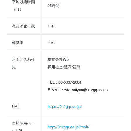
平均残業時間
25時間
（月）
有給消化日数
4.8日
離職率
19%
お問い合わせ
株式会社Wiz
先
採用担当:澁澤/福島
TEL：03-6367-2664
E-MAIL：wiz_saiyou@012grp.co.jp
URL
https://012grp.co.jp/
自社採用ペー
http://012grp.co.jp/fresh/
ジURL