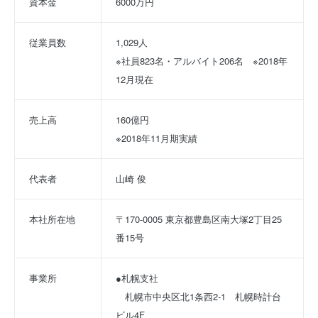
資本金
6000万円
従業員数
1,029人
※社員823名・アルバイト206名　※2018年
12月現在
売上高
160億円
※2018年11月期実績
代表者
山崎 俊
本社所在地
〒170-0005 東京都豊島区南大塚2丁目25
番15号
事業所
●札幌支社
　札幌市中央区北1条西2-1　札幌時計台
ビル4F