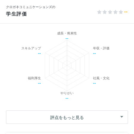
クロガネコミュニケーションズの
--
学生評価
成長・将来性
--
スキルアップ
年収・評価
--
--
福利厚生
社風・文化
--
--
やりがい
--
評点をもっと見る