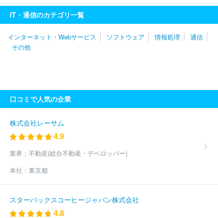
イシーズ
株式会社ＭＩＸＩ
ＬＩＮＥヤフー株式会社
フリービ
IT・通信のカテゴリ一覧
ット株式会社
サイボウズ株式会社
株式会社ＤＹＭ
株式会社セ
ールスフォース・ジャパン
株式会社チェンジホールディングス
インターネット・Webサービス
ソフトウェア
情報処理
通信
アマゾンジャパン株式会社
エキサイト株式会社
ＧＭＯメディア
その他
株式会社
Ｖｉｓｓｏ株式会社
株式会社レコチョク
ＧＲＡＳグ
ループ株式会社
株式会社ＦＦＲＩセキュリティ
株式会社インタ
ースペース
ポーターズ株式会社
クックパッド株式会社
株式会
社アルファポリス
株式会社ＬＩＦＵＬＬ
株式会社ＡＤＤＩＸ
３Ｈメディソリューション株式会社
株式会社アイスタイル
株式
口コミで人気の企業
会社サイバーエージェント
株式会社コロプラ
株式会社クラウド
ポイント
株式会社フルスピード
株式会社Ｄ２Ｃ
ＧＭＯプロダ
クトプラットフォーム株式会社
株式会社Ｗｉｚ
ピクシブ株式会
株式会社レーサム
社
株式会社朝日ネット
株式会社ビズリーチ
株式会社ディー・
4.9
エル・イー
株式会社営放プロデュース
株式会社エアネット
ジ
ャパンメディアシステム株式会社
ＧＭＯインターネット株式会社
業界：
不動産(総合不動産・デベロッパー)
株式会社ＤＭＭ．ｃｏｍラボ
クルーズ株式会社
株式会社ソリト
本社：
東京都
ンシステムズ
楽天グループ株式会社
グレイステクノロジー株式
会社
株式会社セレス
株式会社ＵＳＥＮ
株式会社ＴＯＲＩＣ
Ｏ
レッドフォックス株式会社
株式会社バリューゴルフ
株式会
スターバックスコーヒージャパン株式会社
社ボルテージ
Ｓａｎｓａｎ株式会社
ＫＩＳドットアイ株式会社
4.8
千株式会社
株式会社分析屋
楽待株式会社
ペイクラウドホー