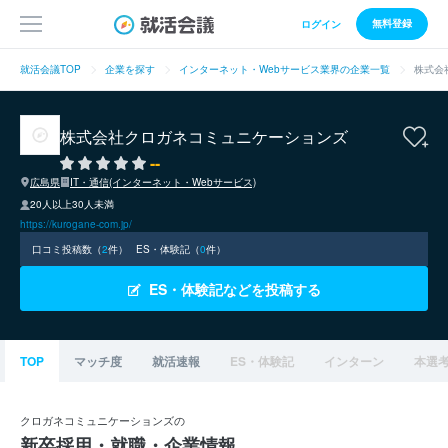
無料登録
ログイン
就活会議TOP
企業を探す
インターネット・Webサービス業界の企業一覧
株式会
株式会社クロガネコミュニケーションズ
--
広島県
IT・通信(インターネット・Webサービス)
20人以上30人未満
https://kurogane-com.jp/
口コミ投稿数（
2
件）
ES・体験記（
0
件）
ES・体験記などを投稿する
TOP
マッチ度
就活速報
ES・体験記
インターン
本選
クロガネコミュニケーションズの
新卒採用・就職・企業情報