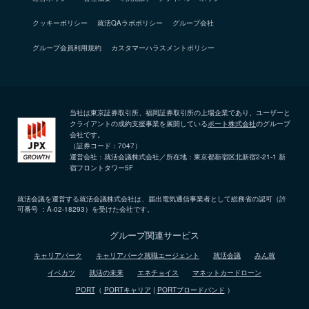
クッキーポリシー
就活QAラボポリシー
グループ会社
グループ会員利用規約
カスタマーハラスメントポリシー
当社は東京証券取引所、福岡証券取引所の上場企業であり、ユーザーと
クライアントの成約支援事業を展開している
ポート株式会社
のグループ
会社です。
（証券コード：7047）
運営会社：就活会議株式会社／所在地：東京都新宿区北新宿2-21-1 新
宿フロントタワー5F
就活会議を運営する就活会議株式会社は、届出電気通信事業者として総務省の認可（許
可番号 ：A-02-18293）を受けた会社です。