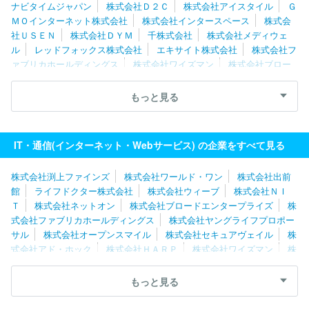
ナビタイムジャパン
株式会社Ｄ２Ｃ
株式会社アイスタイル
Ｇ
ＭＯインターネット株式会社
株式会社インタースペース
株式会
社ＵＳＥＮ
株式会社ＤＹＭ
千株式会社
株式会社メディウェ
ル
レッドフォックス株式会社
エキサイト株式会社
株式会社フ
ァブリカホールディングス
株式会社ワイズマン
株式会社ブロー
ドエンタープライズ
グレイステクノロジー株式会社
株式会社バ
リューゴルフ
ＧＭＯメディア株式会社
株式会社出前館
株式会
もっと見る
社セレス
株式会社ネットオン
ポーターズ株式会社
株式会社チ
ェンジホールディングス
ペイクラウドホールディングス株式会社
Ｉｎａｇｏｒａ株式会社
ＧＲＡＳグループ株式会社
株式会社朝
IT・通信(インターネット・Webサービス) の企業をすべて見る
日ネット
ジャパンメディアシステム株式会社
株式会社エアネッ
ト
株式会社渕上ファインズ
株式会社ワールド・ワン
株式会社出前
館
ライフドクター株式会社
株式会社ウィーブ
株式会社ＮＩ
Ｔ
株式会社ネットオン
株式会社ブロードエンタープライズ
株
式会社ファブリカホールディングス
株式会社ヤングライフプロポー
サル
株式会社オープンスマイル
株式会社セキュアヴェイル
株
式会社アド・ホック
株式会社ＨＡＲＰ
株式会社ワイズマン
株
式会社メディウェル
株式会社リブセンス
株式会社ポッケ
株式
会社Ｓｐｅｅｅ
Ｕｎｉｐｏｓ株式会社
株式会社ナビタイムジャ
もっと見る
パン
株式会社データＸ
合同会社ＤＭＭ．ｃｏｍ
株式会社シー
ネット
株式会社ＩＢＪ
ＧＭＯ ＴＥＣＨ株式会社
株式会社ア