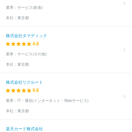
ルディングス株式会社
株式会社ビザスク
株式会社ジンジブ
有
業界：
サービス(飲食)
限会社ウニコ
株式会社ＨＵＧＥ
Ｉｎａｇｏｒａ株式会社
ア
ド・セイル株式会社
ロジザード株式会社
ｐｅｐｅｘ株式会社
本社：
東京都
株式会社メディアコンサルティング
株式会社エーエスケーインタ
ーナショナル
株式会社イデア・レコード
株式会社オンリースト
ーリー
ａｓｐｏ株式会社
株式会社スカイ３６５
ノアソリュー
株式会社タマディック
ション株式会社
株式会社ＡＺプロジェクト
ＮｅｘＦｕｓｉｏｎ
4.8
株式会社
株式会社クラッソーネ
株式会社ワークスタイルキャリ
ア
ほか(1126件)
業界：
サービス(その他)
本社：
東京都
株式会社リクルート
4.8
業界：
IT・通信(インターネット・Webサービス)
本社：
東京都
楽天カード株式会社