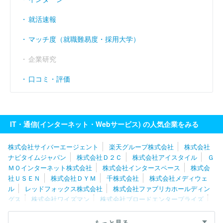
就活速報
マッチ度（就職難易度・採用大学）
企業研究
口コミ・評価
IT・通信(インターネット・Webサービス) の人気企業をみる
株式会社サイバーエージェント
楽天グループ株式会社
株式会社
ナビタイムジャパン
株式会社Ｄ２Ｃ
株式会社アイスタイル
Ｇ
ＭＯインターネット株式会社
株式会社インタースペース
株式会
社ＵＳＥＮ
株式会社ＤＹＭ
千株式会社
株式会社メディウェ
ル
レッドフォックス株式会社
株式会社ファブリカホールディン
グス
株式会社ワイズマン
株式会社ブロードエンタープライズ
グレイステクノロジー株式会社
株式会社バリューゴルフ
ＧＭＯ
メディア株式会社
株式会社出前館
株式会社セレス
株式会社ネ
もっと見る