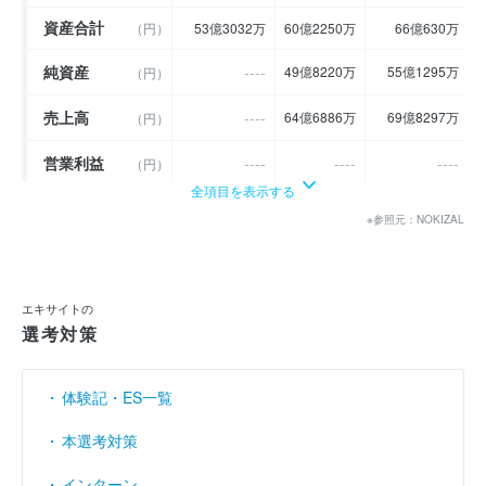
資産合計
（円）
53億3032万
60億2250万
66億630万
純資産
----
49億8220万
55億1295万
（円）
売上高
----
64億6886万
69億8297万
（円）
営業利益
----
----
----
（円）
全項目を表示する
経常利益
----
4億9403万
6億1587万
（円）
※参照元：NOKIZAL
当期純利益
（円）
4億9261万
4億3268万
4億7420万
利益余剰金
（円）
1億6940万
5億9555万
11億5282万
エキサイトの
選考対策
売上伸び率
----
----
7.95
（％）
営業利益率
----
----
----
（％）
体験記・ES一覧
経常利益率
----
7.64
8.82
（％）
本選考対策
インターン