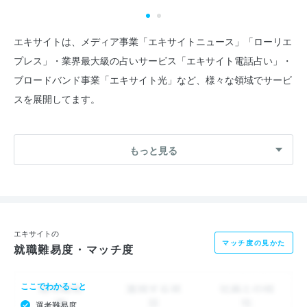
エキサイトは、メディア事業「エキサイトニュース」「ローリエ
プレス」・業界最大級の占いサービス「エキサイト電話占い」・
ブロードバンド事業「エキサイト光」など、様々な領域でサービ
スを展開してます。
代表の西條を始めとする新経営陣のもと、抜本的な改革を断行し
もっと見る
た結果、2020年3月期の上期決算において、エキサイト史上最高
の営業利益、経常利益ともに4.5億円を達成し、大幅な利益を残
すことができました。今後は早期の再上場を一緒に目指して、チ
ャレンジしていくメンバーを募集します！
エキサイトの
マッチ度の見かた
就職難易度・マッチ度
現在私たちは、メディア事業、課金事業、ブロードバンド事業の
３つを主軸と位置づけながら、まだ見ぬ新規サービス開発を加え
ここでわかること
た事業展開を行っています。
選考難易度