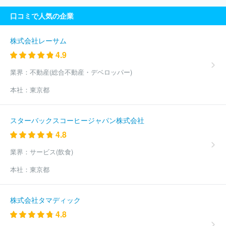
Ｆｕｓｉｏｎ株式会社
株式会社クラッソーネ
株式会社ワークス
口コミで人気の企業
タイルキャリア
ほか(1126件)
株式会社レーサム
4.9
業界：
不動産(総合不動産・デベロッパー)
本社：
東京都
スターバックスコーヒージャパン株式会社
4.8
業界：
サービス(飲食)
本社：
東京都
株式会社タマディック
4.8