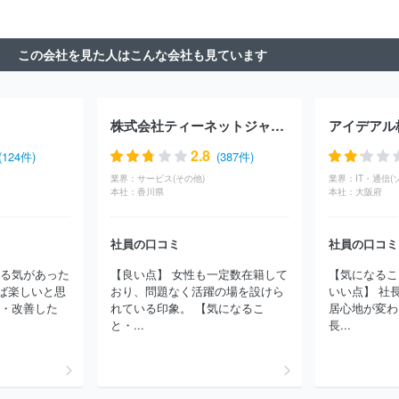
株式会社インタースペース
ポーターズ株式会社
クックパッド株
式会社
株式会社アルファポリス
株式会社ＬＩＦＵＬＬ
株式会
社ＡＤＤＩＸ
３Ｈメディソリューション株式会社
株式会社アイ
この会社を見た人はこんな会社も見ています
スタイル
株式会社サイバーエージェント
株式会社コロプラ
株
式会社クラウドポイント
株式会社フルスピード
株式会社Ｄ２Ｃ
ＧＭＯプロダクトプラットフォーム株式会社
株式会社Ｗｉｚ
ピ
クシブ株式会社
株式会社朝日ネット
株式会社ビズリーチ
株式
株式会社ティーネットジャパン
アイデアル
会社ディー・エル・イー
株式会社営放プロデュース
株式会社エ
アネット
ジャパンメディアシステム株式会社
ＧＭＯインターネ
2.8
(124件)
(387件)
ット株式会社
株式会社ＤＭＭ．ｃｏｍラボ
クルーズ株式会社
業界：
サービス(その他)
業界：
IT・通信(
株式会社ソリトンシステムズ
楽天グループ株式会社
グレイステ
本社：
香川県
本社：
大阪府
クノロジー株式会社
株式会社セレス
株式会社ＵＳＥＮ
株式会
社ＴＯＲＩＣＯ
レッドフォックス株式会社
株式会社バリューゴ
社員の口コミ
社員の口コミ
ルフ
株式会社ボルテージ
Ｓａｎｓａｎ株式会社
ＫＩＳドット
アイ株式会社
千株式会社
株式会社分析屋
楽待株式会社
ペ
やる気があった
【良い点】 女性も一定数在籍して
【気になるこ
イクラウドホールディングス株式会社
株式会社ビザスク
株式会
ば楽しいと思
おり、問題なく活躍の場を設けら
いい点】 社
社ジンジブ
有限会社ウニコ
株式会社ＨＵＧＥ
Ｉｎａｇｏｒａ
と・改善した
れている印象。 【気になるこ
居心地が変わ
株式会社
アド・セイル株式会社
ロジザード株式会社
ｐｅｐｅ
と・...
長...
ｘ株式会社
株式会社メディアコンサルティング
株式会社エーエ
スケーインターナショナル
株式会社イデア・レコード
株式会社
オンリーストーリー
ａｓｐｏ株式会社
株式会社スカイ３６５
ノアソリューション株式会社
株式会社ＡＺプロジェクト
Ｎｅｘ