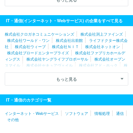
ットオン
ポーターズ株式会社
株式会社チェンジホールディング
ス
ペイクラウドホールディングス株式会社
Ｉｎａｇｏｒａ株式
会社
ＧＲＡＳグループ株式会社
株式会社朝日ネット
ジャパン
IT・通信(インターネット・Webサービス) の企業をすべて見る
メディアシステム株式会社
株式会社エアネット
株式会社ＦＦＲ
Ｉセキュリティ
株式会社クロガネコミュニケーションズ
株式会社渕上ファインズ
株式会社ワールド・ワン
株式会社出前館
ライフドクター株式会
社
株式会社ウィーブ
株式会社ＮＩＴ
株式会社ネットオン
株式会社ブロードエンタープライズ
株式会社ファブリカホールデ
ィングス
株式会社ヤングライフプロポーサル
株式会社オープン
スマイル
株式会社セキュアヴェイル
株式会社アド・ホック
株
式会社ＨＡＲＰ
株式会社ワイズマン
株式会社メディウェル
株
式会社リブセンス
株式会社ポッケ
株式会社Ｓｐｅｅｅ
Ｕｎｉ
もっと見る
ｐｏｓ株式会社
株式会社ナビタイムジャパン
株式会社データＸ
合同会社ＤＭＭ．ｃｏｍ
株式会社シーネット
株式会社ＩＢＪ
ＧＭＯ ＴＥＣＨ株式会社
株式会社アイシーズ
株式会社ＭＩＸ
IT・通信のカテゴリ一覧
Ｉ
ＬＩＮＥヤフー株式会社
フリービット株式会社
サイボウズ
株式会社
株式会社ＤＹＭ
株式会社セールスフォース・ジャパン
インターネット・Webサービス
ソフトウェア
情報処理
通信
株式会社チェンジホールディングス
アマゾンジャパン株式会社
その他
ＧＭＯメディア株式会社
Ｖｉｓｓｏ株式会社
株式会社レコチョ
ク
ＧＲＡＳグループ株式会社
株式会社ＦＦＲＩセキュリティ