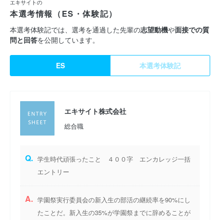
エキサイトの
本選考情報（ES・体験記）
▶ブロードバンド事業
「エキサイト光」を中心としたブロードバンド事業や、格安
本選考体験記では、選考を通過した先輩の
志望動機
や
面接での質
問と回答
を公開しています。
SIM・格安スマホサービスを提供しています。新しい回線方式
IPoEサービス「エキサイトMEC光」などの新規事業も開始して
ES
本選考体験記
います。
▶▶▶新規事業
エキサイト株式会社
新規事業立ち上げのため、若手〜経営陣で構成されたプロジェク
トチームを複数結成し、社長に対して新規サービスの提案を行う
総合職
新規事業創出会議を実施しております。D2CやHRTech事業な
ど、新たな事業領域における収益基盤の確立に向けて動き出して
Q.
学生時代頑張ったこと ４００字 エンカレッジ一括
います。
エントリー
私たちは、上記3つの事業に次ぐ柱となる新規事業開発を目下の
A.
学園祭実行委員会の新入生の部活の継続率を90%にし
経営課題とし、情熱と誇りを持ってまだ見ぬサービスづくりを目
たことだ。新入生の35%が学園祭までに辞めることが