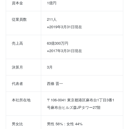
資本金
1億円
従業員数
211人
※2019年3月31日現在
売上高
63億300万円
※2017年3月31日現在
決算月
3月
代表者
西條 晋一
本社所在地
〒106-0041 東京都港区麻布台1丁目3番1
号麻布台ヒルズ森JPタワー27階
男女比
男性 56% : 女性 44%