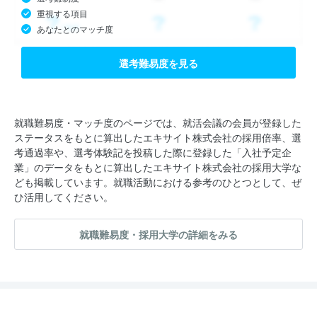
重視する項目
▶メディア事業
あなたとのマッチ度
20代女性向けに恋愛・ファッションの女子力アップに役立つ情報
サービス「ローリエプレス」をはじめとし、月間2000万人以上
選考難易度を見る
がアクセスする「エキサイトニュース」、ママ向けメディア「ウ
ーマンエキサイト」、「エキサイトブログ」など、幅広いターゲ
ット層に向け、人々が楽しめ夢中になれるコンテンツを提供して
就職難易度・マッチ度のページでは、就活会議の会員が登録した
ステータスをもとに算出したエキサイト株式会社の採用倍率、選
います。
考通過率や、選考体験記を投稿した際に登録した「入社予定企
業」のデータをもとに算出したエキサイト株式会社の採用大学な
▶課金事業
ども掲載しています。就職活動における参考のひとつとして、ぜ
ひ活用してください。
業界最大級の占いサービス「エキサイト電話占い」、「エキサイ
トお悩み相談室」などの課金サービスを展開しています。また、
就職難易度・採用大学の詳細をみる
200万DLを突破した「寝たまんまヨガ 簡単瞑想」を大幅リニュ
ーアルし、120種類以上のマインドフルネス瞑想・ASMRコンテ
ンツを配信するリラクゼーションアプリ「cocorus」や、講談社
との漫画アプリ「Dモーニング」なども運営しています。