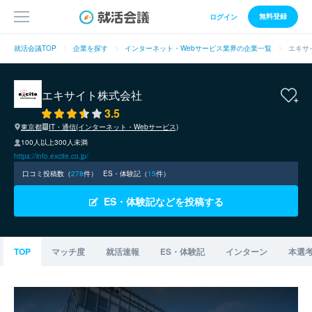
無料登録
ログイン
就活会議TOP
企業を探す
インターネット・Webサービス業界の企業一覧
エキサ
エキサイト株式会社
3.5
東京都
IT・通信(インターネット・Webサービス)
100人以上300人未満
https://info.excite.co.jp/
口コミ投稿数（
278
件）
ES・体験記（
15
件）
ES・体験記などを投稿する
TOP
マッチ度
就活速報
ES・体験記
インターン
本選