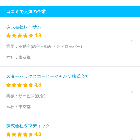
ＬＩＦＵＬＬ
株式会社ＡＤＤＩＸ
３Ｈメディソリューション株
口コミで人気の企業
式会社
株式会社アイスタイル
株式会社サイバーエージェント
株式会社コロプラ
株式会社クラウドポイント
株式会社フルスピ
ード
株式会社Ｄ２Ｃ
ＧＭＯプロダクトプラットフォーム株式会
株式会社レーサム
社
株式会社Ｗｉｚ
ピクシブ株式会社
株式会社朝日ネット
4.9
株式会社ビズリーチ
株式会社ディー・エル・イー
株式会社営放
プロデュース
株式会社エアネット
ジャパンメディアシステム株
業界：
不動産(総合不動産・デベロッパー)
式会社
ＧＭＯインターネット株式会社
株式会社ＤＭＭ．ｃｏｍ
本社：
東京都
ラボ
クルーズ株式会社
株式会社ソリトンシステムズ
楽天グル
ープ株式会社
グレイステクノロジー株式会社
株式会社セレス
株式会社ＵＳＥＮ
株式会社ＴＯＲＩＣＯ
レッドフォックス株式
スターバックスコーヒージャパン株式会社
会社
株式会社バリューゴルフ
株式会社ボルテージ
Ｓａｎｓａ
4.8
ｎ株式会社
千株式会社
株式会社分析屋
楽待株式会社
ペイ
クラウドホールディングス株式会社
株式会社ビザスク
株式会社
業界：
サービス(飲食)
ジンジブ
有限会社ウニコ
株式会社ＨＵＧＥ
Ｉｎａｇｏｒａ株
式会社
アド・セイル株式会社
ロジザード株式会社
ｐｅｐｅｘ
本社：
東京都
株式会社
株式会社メディアコンサルティング
株式会社エーエス
ケーインターナショナル
株式会社イデア・レコード
株式会社オ
ンリーストーリー
ａｓｐｏ株式会社
株式会社スカイ３６５
ノ
株式会社タマディック
アソリューション株式会社
株式会社ＡＺプロジェクト
ＮｅｘＦ
4.8
ｕｓｉｏｎ株式会社
株式会社クラッソーネ
株式会社ワークスタ