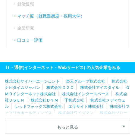
就活速報
マッチ度（就職難易度・採用大学）
企業研究
口コミ・評価
IT・通信(インターネット・Webサービス) の人気企業をみる
株式会社サイバーエージェント
楽天グループ株式会社
株式会社
ナビタイムジャパン
株式会社Ｄ２Ｃ
株式会社アイスタイル
Ｇ
ＭＯインターネット株式会社
株式会社インタースペース
株式会
社ＵＳＥＮ
株式会社ＤＹＭ
千株式会社
株式会社メディウェ
ル
レッドフォックス株式会社
エキサイト株式会社
株式会社フ
ァブリカホールディングス
株式会社ワイズマン
株式会社ブロー
ドエンタープライズ
グレイステクノロジー株式会社
株式会社バ
リューゴルフ
ＧＭＯメディア株式会社
株式会社出前館
株式会
もっと見る
社セレス
株式会社ネットオン
ポーターズ株式会社
株式会社チ