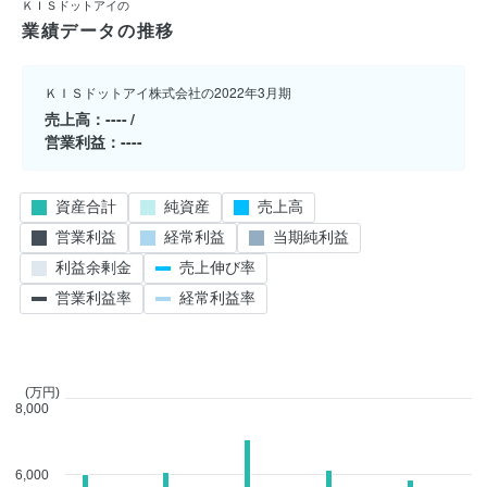
ＫＩＳドットアイの
業績データの推移
ＫＩＳドットアイ株式会社の2022年3月期
売上高
----
営業利益
----
資産合計
純資産
売上高
営業利益
経常利益
当期純利益
利益余剰金
売上伸び率
営業利益率
経常利益率
(万円)
8,000
6,000