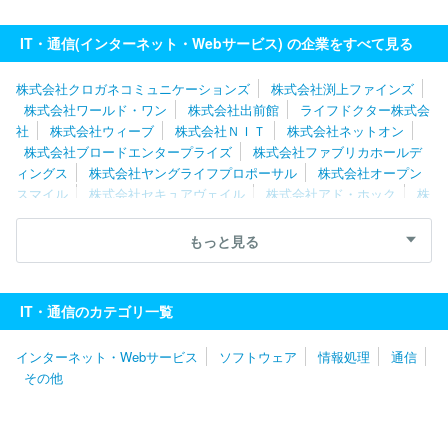
ェンジホールディングス
ペイクラウドホールディングス株式会社
Ｉｎａｇｏｒａ株式会社
ＧＲＡＳグループ株式会社
株式会社朝
IT・通信(インターネット・Webサービス) の企業をすべて見る
日ネット
ジャパンメディアシステム株式会社
株式会社エアネッ
ト
株式会社クロガネコミュニケーションズ
株式会社渕上ファインズ
株式会社ワールド・ワン
株式会社出前館
ライフドクター株式会
社
株式会社ウィーブ
株式会社ＮＩＴ
株式会社ネットオン
株式会社ブロードエンタープライズ
株式会社ファブリカホールデ
ィングス
株式会社ヤングライフプロポーサル
株式会社オープン
スマイル
株式会社セキュアヴェイル
株式会社アド・ホック
株
式会社ＨＡＲＰ
株式会社ワイズマン
株式会社メディウェル
株
式会社リブセンス
株式会社ポッケ
株式会社Ｓｐｅｅｅ
Ｕｎｉ
もっと見る
ｐｏｓ株式会社
株式会社ナビタイムジャパン
株式会社データＸ
合同会社ＤＭＭ．ｃｏｍ
株式会社シーネット
株式会社ＩＢＪ
ＧＭＯ ＴＥＣＨ株式会社
株式会社アイシーズ
株式会社ＭＩＸ
IT・通信のカテゴリ一覧
Ｉ
ＬＩＮＥヤフー株式会社
フリービット株式会社
サイボウズ
株式会社
株式会社ＤＹＭ
株式会社セールスフォース・ジャパン
インターネット・Webサービス
ソフトウェア
情報処理
通信
株式会社チェンジホールディングス
アマゾンジャパン株式会社
その他
エキサイト株式会社
ＧＭＯメディア株式会社
Ｖｉｓｓｏ株式会
社
株式会社レコチョク
ＧＲＡＳグループ株式会社
株式会社Ｆ
ＦＲＩセキュリティ
株式会社インタースペース
ポーターズ株式
会社
クックパッド株式会社
株式会社アルファポリス
株式会社