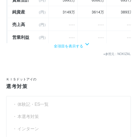
純資産
（円）
3149万
3614万
3893万
売上高
----
----
----
（円）
営業利益
----
----
----
（円）
全項目を表示する
経常利益
----
----
----
（円）
※参照元：NOKIZAL
当期純利益
（円）
235万
407万
279万
利益余剰金
（円）
2149万
2614万
2893万
ＫＩＳドットアイの
選考対策
売上伸び率
----
----
----
（％）
営業利益率
----
----
----
（％）
体験記・ES一覧
経常利益率
----
----
----
（％）
本選考対策
インターン