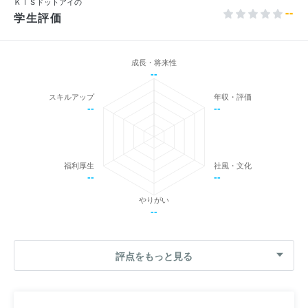
ＫＩＳドットアイの
--
学生評価
成長・将来性
--
スキルアップ
年収・評価
--
--
福利厚生
社風・文化
--
--
やりがい
--
評点をもっと見る