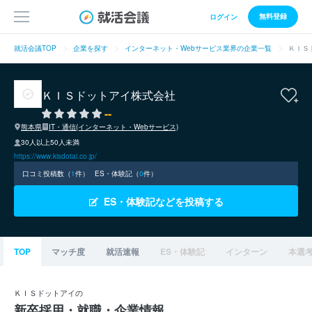
無料登録
ログイン
就活会議TOP
企業を探す
インターネット・Webサービス業界の企業一覧
ＫＩＳ
ＫＩＳドットアイ株式会社
--
熊本県
IT・通信(インターネット・Webサービス)
30人以上50人未満
https://www.kisdotai.co.jp/
口コミ投稿数（
1
件）
ES・体験記（
0
件）
ES・体験記などを投稿する
TOP
マッチ度
就活速報
ES・体験記
インターン
本選
ＫＩＳドットアイの
新卒採用・就職・企業情報